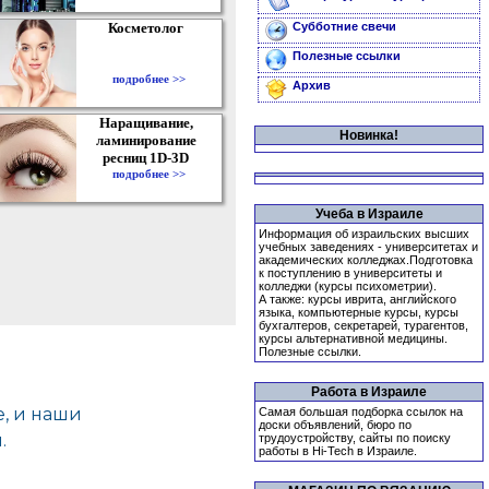
Косметолог
Субботние свечи
Полезные ссылки
подробнее >>
Архив
Наращивание,
Новинка!
ламинирование
ресниц 1D-3D
подробнее >>
Учеба в Израиле
Информация об израильских высших
учебных заведениях - университетах и
академических колледжах.Подготовка
к поступлению в университеты и
колледжи (курсы психометрии).
А также: курсы иврита, английского
языка, компьютерные курсы, курсы
бухгалтеров, секретарей, турагентов,
курсы альтернативной медицины.
Полезные ссылки.
Работа в Израиле
Самая большая подборка ссылок на
доски объявлений, бюро по
трудоустройству, сайты по поиску
работы в Hi-Tech в Израиле.