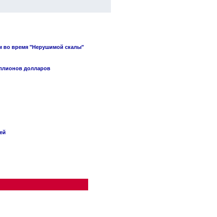
м во время "Нерушимой скалы"
иллионов долларов
ей