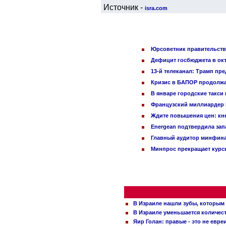
Источник -
isra.com
Юрсоветник правительства
Дефицит госбюджета в окт
13-й телеканал: Трамп пр
Кризис в БАПОР продолжа
В январе городские такси
Французский миллиардер Б
Ждите повышения цен: кне
Energean подтвердила зап
Главный аудитор минфина 
Минпрос прекращает курсы
В Израиле нашли зубы, которым 
В Израиле уменьшается количес
Яир Голан: правые - это не евре