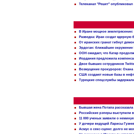
Телеканал "Решет" опубликовал 
В Иране мощное землетрясение:
Разведка: Иран создат ядерную 
От иранских гранат гибнут демо
Эрдоган: ближайшее окружение 
ООН ожидает, что Катар продол
Иордания предложила компенс
Двое бывших сотрудников Twitt
Возмущение прокуроров: Охана 
США создают новые базы в неф
Турецкие спецслужбы задержали
Бывшая жена Потапа рассказала
Российские рэперы выступили в
11 000 ученых заявили о немину
У дочери ведущей Ларисы Гузее
Асмус о секс-сцене: долго не м