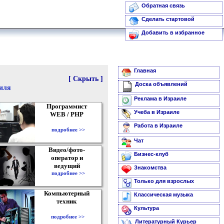
Обратная связь
Сделать стартовой
Добавить в избранное
Главная
[ Скрыть ]
Доска объявлений
аиля
Реклама в Израиле
Программист
Учеба в Израиле
WEB / PHP
Работа в Израиле
подробнее >>
Чат
Видео/фото-
Бизнес-клуб
оператор и
ведущий
Знакомства
подробнее >>
Только для взрослых
Компьютерный
Классическая музыка
техник
Культура
подробнее >>
Литературный Курьер