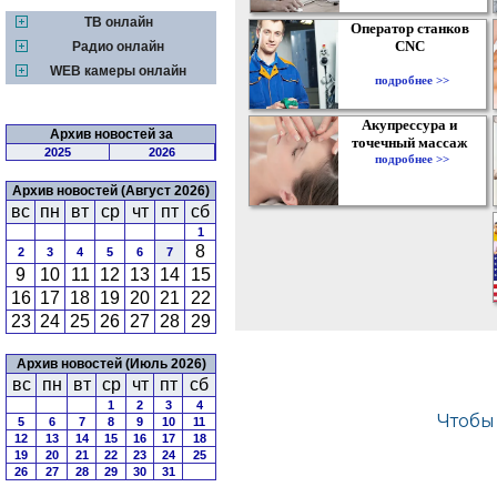
ТВ онлайн
Оператор станков
CNC
Радио онлайн
WEB камеры онлайн
подробнее >>
Акупрессура и
Архив новостей за
точечный массаж
2025
2026
подробнее >>
Архив новостей (Август 2026)
вс
пн
вт
ср
чт
пт
сб
1
8
2
3
4
5
6
7
9
10
11
12
13
14
15
16
17
18
19
20
21
22
23
24
25
26
27
28
29
Архив новостей (Июль 2026)
вс
пн
вт
ср
чт
пт
сб
1
2
3
4
5
6
7
8
9
10
11
12
13
14
15
16
17
18
19
20
21
22
23
24
25
26
27
28
29
30
31