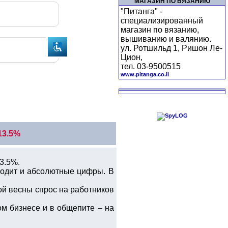
МАГАЗИН ПО ВЯЗАНИЮ
"Питанга" -
специализированный
магазин по вязанию,
вышиванию и валянию.
ул. Ротшильд 1, Ришон Ле-
Цион,
тел. 03-9500515
www.pitanga.co.il
13.5%
13.5%.
водит и абсолютные цифры. В
ой весны спрос на работников
ом бизнесе и в общепите – на