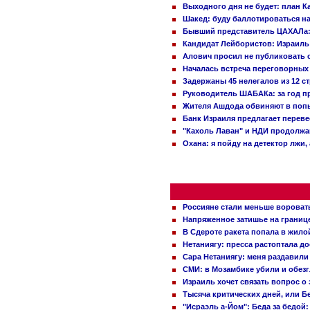
Выходного дня не будет: план 
Шакед: буду баллотироваться н
Бывший представитель ЦАХАЛа: 
Кандидат Лейбористов: Израиль 
Алович просил не публиковать с
Началась встреча переговорных
Задержаны 45 нелегалов из 12 с
Руководитель ШАБАКа: за год п
Жителя Ашдода обвиняют в попы
Банк Израиля предлагает переве
"Кахоль Лаван" и НДИ продолж
Охана: я пойду на детектор лжи,
Россияне стали меньше вороват
Напряженное затишье на границ
В Сдероте ракета попала в жило
Нетаниягу: пресса растоптала д
Сара Нетаниягу: меня раздавили
СМИ: в Мозамбике убили и обез
Израиль хочет связать вопрос 
Тысяча критических дней, или Б
"Исраэль а-Йом": Беда за бедой