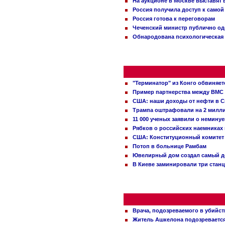
На аукционе в Москве выставят
Россия получила доступ к самой
Россия готова к переговорам
Чеченский министр публично о
Обнародована психологическая 
"Терминатор" из Конго обвиняет
Пример партнерства между ВМС
США: наши доходы от нефти в С
Трампа оштрафовали на 2 милл
11 000 ученых заявили о немину
Рябков о российских наемниках
США: Конституционный комитет 
Потоп в больнице Рамбам
Ювелирный дом создал самый д
В Киеве заминировали три стан
Врача, подозреваемого в убийст
Житель Ашкелона подозревается 