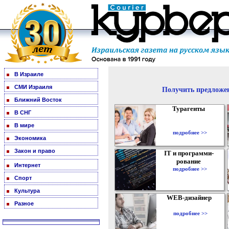
В Израиле
СМИ Израиля
Получить предложен
Ближний Восток
Турагенты
В СНГ
В мире
подробнее >>
Экономика
Закон и право
IT и программи-
рование
Интернет
подробнее >>
Спорт
Культура
WEB-дизайнер
Разное
подробнее >>