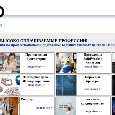
ВЫСОКО ОПЛАЧИВАЕМЫЕ ПРОФЕССИИ!
ия по профессиональной подготовке ведущих учебных центров Изр
Практическая
Программы
бухгалтерия
SolidWorks /
SolidCam
подробнее >>
подробнее >>
Ювелирное дело -
Биржевые
3D моделирование
брокеры
подробнее >>
подробнее >>
Риэлтер
Техник по
кондиционерам
подробнее >>
подробнее >>