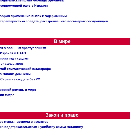
 водительские права Леонида Брежнева
 современной ракете Израиля
добрил применение пыток к задержанным
характеристика солдата, расстрелявшего восьмерых сослуживцев
В мире
ся в военных преступлениях
 Израиля и НАТО
ирии идут курдам
иона долларов
емой климатической катастрофе
 в Ливии: домыслы
Сирии не создать без РФ
орогой ремень в мире
ции метро
Закон и право
ве жены, перевели в изолятор
в подстрекательствах к убийству семьи Нетаниягу