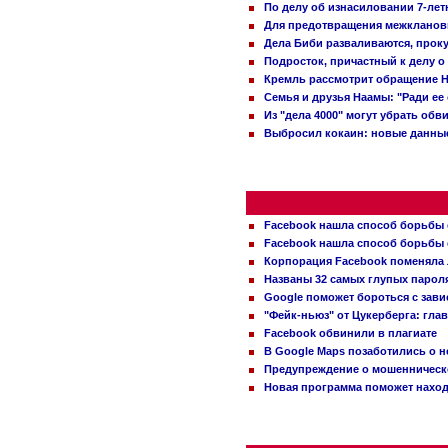
По делу об изнасиловании 7-ле
Для предотвращения межклановы
Дела Биби разваливаются, проку
Подросток, причастный к делу о
Кремль рассмотрит обращение Н
Семья и друзья Наамы: "Ради ее
Из "дела 4000" могут убрать обв
Выбросил кокаин: новые данные
Facebook нашла способ борьбы 
Facebook нашла способ борьбы 
Корпорация Facebook поменяла
Названы 32 самых глупых пароля
Google поможет бороться с зави
"Фейк-ньюз" от Цукерберга: гла
Facebook обвинили в плагиате
В Google Maps позаботились о н
Предупреждение о мошенническо
Новая программа поможет находи