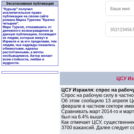
Эксклюзивная публикация
"Курьер" получил
исключительное право
публикации на своем сайте
романа Марка Туркова "
Кратно
четырем
".
Марк Турков, отказавшись от
денежного вознаграждения за
данную публикацию, посвящает
ее людям, которые живут в
Израиле и за его пределами, тем
людям, чьи надежды оказались
обманутыми, идеалы
растоптанными, а мечты
несбывшимися. Автор желает
всем стойкости, любви и
мудрости.
ЦСУ Из
ЦСУ Израиля: спрос на рабоч
Спрос на рабочую силу в частно
Об этом сообщило 13 апреля Ц
феврале в частном секторе имело
Сравнивать март 2014-го и март
был на 6.4% выше.
Как отмечает ЦСУ, существенне
3700 вакансий. Далее следует с