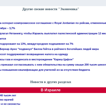
Другие свежие новости "Экономика"
 оспорил компромиссное соглашение с Royal Jordanian по рейсам, отмененны
ябре – 3,7%
едлагал Нетаниягу, чтобы Израиль выплатил палестинской администрации 12 м
ется
 подорожают на 13%, междугородние подешевеют на 7%
ернар Арно "подвинул" Билла Гейтса в рейтинге богатейших людей мира
ссет поддерживает возвращение налога на одежду
асы газа и конденсата в месторождении "Кариш Цафон"
приказал согласовывать с ним обязательства на сумму свыше 200 тысяч шекел
 повышения квалификации для учителей из-за отсутствия бюджета
Новости в других разделах
В Израиле
40 тысяч лет
тво врачей
и и не сионисты