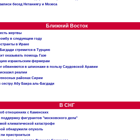
записи бесед Нетаниягу и Мозеса
Ближний Восток
 есть жертвы
бомбу в следующем году
нстранты в Ираке
Багдади стремится в Турцию
жит оказывать помощь Газе
ацию израильским фермерам
er обвиняются в шпионаже в пользу Саудовской Аравии
исказил реалии
теносных районах Сирии
 сестру Абу Бакра аль-Багдади
В СНГ
 об отношениях с Каменских
 поддержку фигурантов "московского дела"
емой климатической катастрофе
вой обнаружили опухоль
огли пристроиться