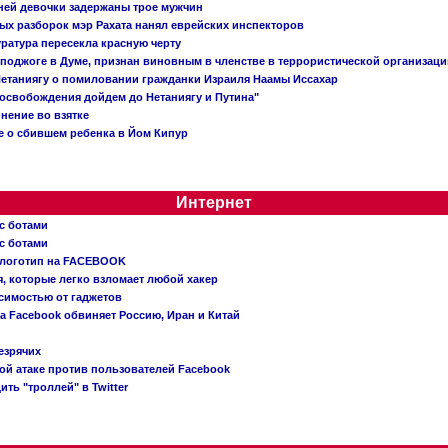
тней девочки задержаны трое мужчин
х разборок мэр Рахата нанял еврейских инспекторов
ратура пересекла красную черту
 поджоге в Думе, признан виновным в членстве в террористической организац
етаниягу о помиловании гражданки Израиля Наамы Иссахар
 освобождения дойдем до Нетаниягу и Путина"
инение во взятке
 о сбившем ребенка в Йом Кипур
Интернет
с ботами
с ботами
 логотип на FACEBOOK
, которые легко взломает любой хакер
симостью от гаджетов
ва Facebook обвиняет Россию, Иран и Китай
езрячих
й атаке против пользователей Facebook
ть "троллей" в Twitter