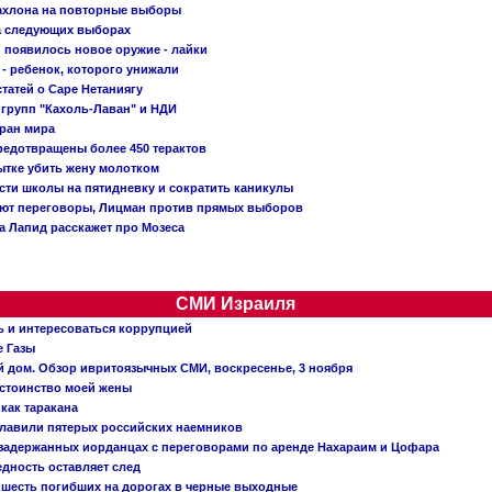
Кахлона на повторные выборы
а следующих выборах
появилось новое оружие - лайки
- ребенок, которого унижали
татей о Саре Нетаниягу
 групп "Кахоль-Лаван" и НДИ
тран мира
редотвращены более 450 терактов
тке убить жену молотком
сти школы на пятидневку и сократить каникулы
ают переговоры, Лицман против прямых выборов
 а Лапид расскажет про Мозеса
СМИ Израиля
ь и интересоваться коррупцией
е Газы
й дом. Обзор ивритоязычных СМИ, воскресенье, 3 ноября
остоинство моей жены
 как таракана
главили пятерых российских наемников
о задержанных иорданцах с переговорами по аренде Нахараим и Цофара
едность оставляет след
: шесть погибших на дорогах в черные выходные