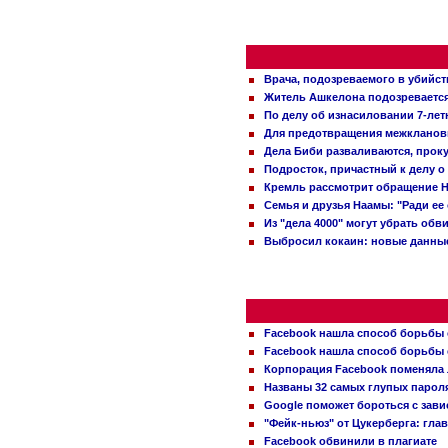
Врача, подозреваемого в убийст
Житель Ашкелона подозревается 
По делу об изнасиловании 7-ле
Для предотвращения межклановы
Дела Биби разваливаются, проку
Подросток, причастный к делу о
Кремль рассмотрит обращение Н
Семья и друзья Наамы: "Ради ее
Из "дела 4000" могут убрать обв
Выбросил кокаин: новые данные
Facebook нашла способ борьбы 
Facebook нашла способ борьбы 
Корпорация Facebook поменяла
Названы 32 самых глупых пароля
Google поможет бороться с зави
"Фейк-ньюз" от Цукерберга: гла
Facebook обвинили в плагиате