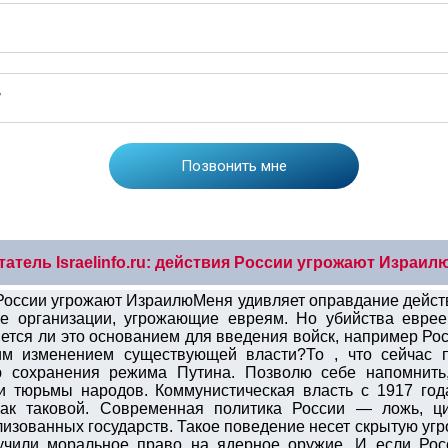
татель Israelinfo.ru: действия России угрожают Израил
ия России угрожают ИзраилюМеня удивляет оправдание дейст
ие организации, угрожающие евреям. Но убийства еврее
ется ли это основанием для введения войск, например Рос
им изменением существующей власти?То , что сейчас 
ю сохранения режима Путина. Позволю себе напомнить
 тюрьмы народов. Коммунистическая власть с 1917 го
как таковой. Современная политика России — ложь, ц
изованных государств. Такое поведение несет скрытую угр
учили моральное право на ядерное оружие. И если Росс