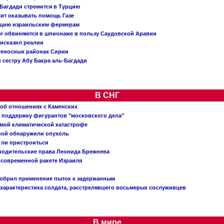
Багдади стремится в Турцию
жит оказывать помощь Газе
ацию израильским фермерам
er обвиняются в шпионаже в пользу Саудовской Аравии
исказил реалии
теносных районах Сирии
 сестру Абу Бакра аль-Багдади
В СНГ
 об отношениях с Каменских
 поддержку фигурантов "московского дела"
емой климатической катастрофе
вой обнаружили опухоль
огли пристроиться
 водительские права Леонида Брежнева
 современной ракете Израиля
добрил применение пыток к задержанным
характеристика солдата, расстрелявшего восьмерых сослуживцев
В мире