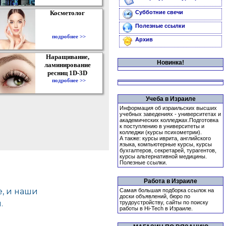
Косметолог
Субботние свечи
Полезные ссылки
подробнее >>
Архив
Наращивание,
Новинка!
ламинирование
ресниц 1D-3D
подробнее >>
Учеба в Израиле
Информация об израильских высших
учебных заведениях - университетах и
академических колледжах.Подготовка
к поступлению в университеты и
колледжи (курсы психометрии).
А также: курсы иврита, английского
языка, компьютерные курсы, курсы
бухгалтеров, секретарей, турагентов,
курсы альтернативной медицины.
Полезные ссылки.
Работа в Израиле
Самая большая подборка ссылок на
доски объявлений, бюро по
трудоустройству, сайты по поиску
работы в Hi-Tech в Израиле.