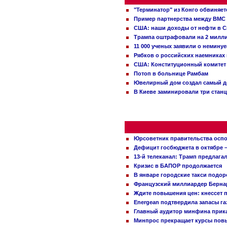
"Терминатор" из Конго обвиняет
Пример партнерства между ВМС
США: наши доходы от нефти в С
Трампа оштрафовали на 2 милл
11 000 ученых заявили о немину
Рябков о российских наемниках
США: Конституционный комитет 
Потоп в больнице Рамбам
Ювелирный дом создал самый д
В Киеве заминировали три стан
Юрсоветник правительства оспо
Дефицит госбюджета в октябре –
13-й телеканал: Трамп предлаг
Кризис в БАПОР продолжается
В январе городские такси подо
Французский миллиардер Бернар
Ждите повышения цен: кнессет 
Energean подтвердила запасы г
Главный аудитор минфина прика
Минпрос прекращает курсы повы