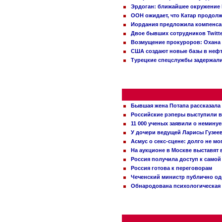
Эрдоган: ближайшее окружение 
ООН ожидает, что Катар продол
Иордания предложила компенс
Двое бывших сотрудников Twitt
Возмущение прокуроров: Охана 
США создают новые базы в неф
Турецкие спецслужбы задержали
Бывшая жена Потапа рассказала
Российские рэперы выступили в
11 000 ученых заявили о немину
У дочери ведущей Ларисы Гузее
Асмус о секс-сцене: долго не м
На аукционе в Москве выставят
Россия получила доступ к самой
Россия готова к переговорам
Чеченский министр публично о
Обнародована психологическая 