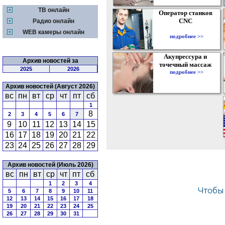
ТВ онлайн
Оператор станков
CNC
Радио онлайн
WEB камеры онлайн
подробнее >>
Акупрессура и
Архив новостей за
точечный массаж
2025
2026
подробнее >>
Архив новостей (Август 2026)
вс
пн
вт
ср
чт
пт
сб
1
8
2
3
4
5
6
7
9
10
11
12
13
14
15
16
17
18
19
20
21
22
23
24
25
26
27
28
29
Архив новостей (Июль 2026)
вс
пн
вт
ср
чт
пт
сб
1
2
3
4
5
6
7
8
9
10
11
12
13
14
15
16
17
18
19
20
21
22
23
24
25
26
27
28
29
30
31