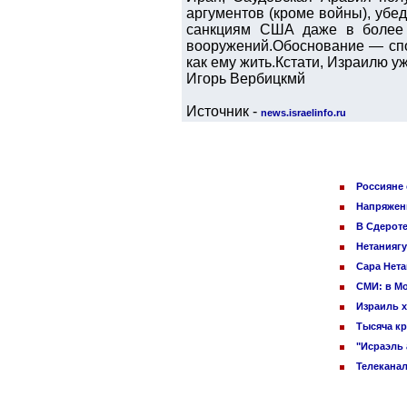
аргументов (кроме войны), убед
санкциям США даже в более 
вооружений.Обоснование — спол
как ему жить.Кстати, Израилю у
Игорь Вербицкмй
Источник -
news.israelinfo.ru
Россияне 
Напряженн
В Сдероте
Нетаниягу
Сара Нета
СМИ: в Мо
Израиль х
Тысяча кр
"Исраэль 
Телеканал