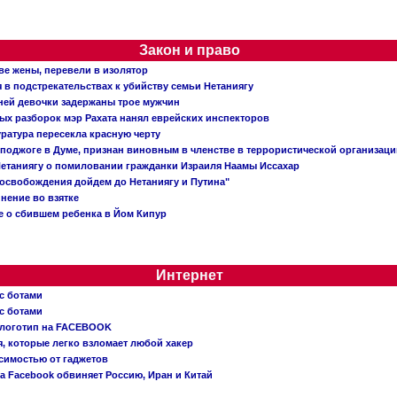
Закон и право
ве жены, перевели в изолятор
в подстрекательствах к убийству семьи Нетаниягу
тней девочки задержаны трое мужчин
х разборок мэр Рахата нанял еврейских инспекторов
ратура пересекла красную черту
 поджоге в Думе, признан виновным в членстве в террористической организац
етаниягу о помиловании гражданки Израиля Наамы Иссахар
 освобождения дойдем до Нетаниягу и Путина"
инение во взятке
 о сбившем ребенка в Йом Кипур
Интернет
с ботами
с ботами
 логотип на FACEBOOK
, которые легко взломает любой хакер
симостью от гаджетов
ва Facebook обвиняет Россию, Иран и Китай