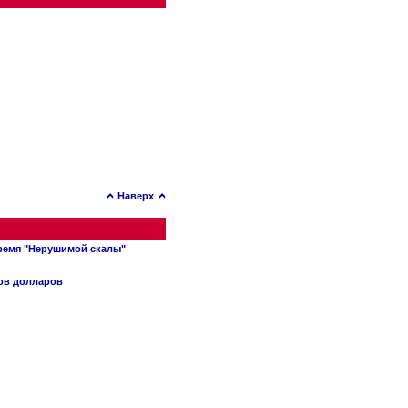
Наверх
время "Нерушимой скалы"
нов долларов