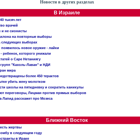
Новости в других разделах
В Израиле
40 тысяч лет
тво врачей
и и не сионисты
Кахлона на повторные выборы
а следующих выборах
появилось новое оружие - лайки
- ребенок, которого унижали
татей о Саре Нетаниягу
 групп "Кахоль-Лаван" и НДИ
тран мира
редотвращены более 450 терактов
тке убить жену молотком
сти школы на пятидневку и сократить каникулы
ают переговоры, Лицман против прямых выборов
 а Лапид расскажет про Мозеса
Ближний Восток
 есть жертвы
бомбу в следующем году
нстранты в Ираке