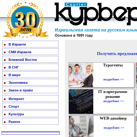
В Израиле
СМИ Израиля
Получить предложен
Ближний Восток
Турагенты
В СНГ
В мире
подробнее >>
Экономика
Закон и право
IT и программи-
рование
Интернет
подробнее >>
Спорт
Культура
WEB-дизайнер
Разное
подробнее >>