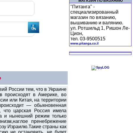
МАГАЗИН ПО ВЯЗАНИЮ
"Питанга" -
специализированный
магазин по вязанию,
вышиванию и валянию.
ул. Ротшильд 1, Ришон Ле-
Цион,
тел. 03-9500515
www.pitanga.co.il
ю
вий России тем, что в Украине
в происходят в Америке, во
сии или Китая, на территории
происходит — обыкновенная
, что царская Россия имела
да и нынешний режим только
инизм,наглое пренебрежение
озу Израилю.Такие страны как
ию не остановить, не будет