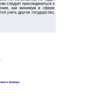
илю следует присоединиться к
ения, как минимум в сфере
ся учить другое государство,
я
раим и Цофара