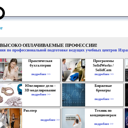
ВЫСОКО ОПЛАЧИВАЕМЫЕ ПРОФЕССИИ!
ия по профессиональной подготовке ведущих учебных центров Изр
Практическая
Программы
бухгалтерия
SolidWorks /
SolidCam
подробнее >>
подробнее >>
Ювелирное дело -
Биржевые
3D моделирование
брокеры
подробнее >>
подробнее >>
Риэлтер
Техник по
кондиционерам
подробнее >>
подробнее >>