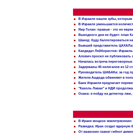
В Израиле нашли зубы, которым 
В Израиле уменьшается количес
Яир Голан: правые - это не евре
Выходного дня не будет: план 
Шакед: буду баллотироваться н
Бывший представитель ЦАХАЛа: 
Кандидат Лейбористов: Израиль 
Алович просил не публиковать с
Началась встреча переговорных
Задержаны 45 нелегалов из 12 с
Руководитель ШАБАКа: за год п
Жителя Ашдода обвиняют в попы
Банк Израиля предлагает переве
"Кахоль Лаван" и НДИ продолж
Охана: я пойду на детектор лжи,
В Иране мощное землетрясение:
Разведка: Иран создат ядерную 
От иранских гранат гибнут демо