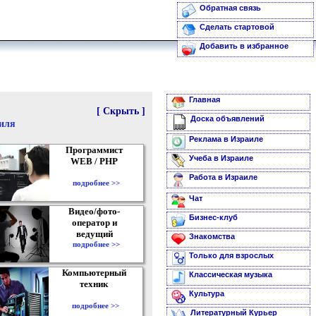
Обратная связь
Сделать стартовой
Добавить в избранное
Главная
[ Скрыть ]
Доска объявлений
аиля
Реклама в Израиле
Программист
Учеба в Израиле
WEB / PHP
Работа в Израиле
подробнее >>
Чат
Видео/фото-
Бизнес-клуб
оператор и
ведущий
Знакомства
подробнее >>
Только для взрослых
Компьютерный
Классическая музыка
техник
Культура
подробнее >>
Литературный Курьер