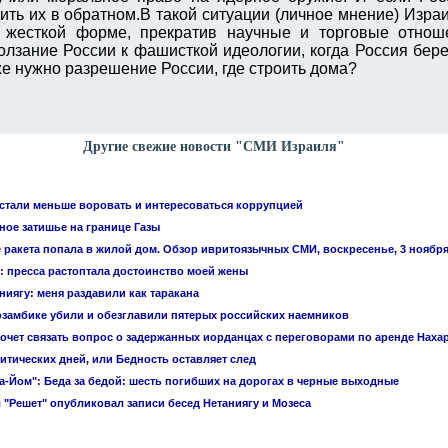
ить их в обратном.В такой ситуации (личное мнение) Изра
жесткой форме, прекратив научные и торговые отнош
зание России к фашисткой идеологии, когда Россия берет
же нужно разрешение России, где строить дома?
Другие свежие новости "СМИ Израиля"
стали меньше воровать и интересоваться коррупцией
ое затишье на границе Газы
 ракета попала в жилой дом. Обзор ивритоязычных СМИ, воскресенье, 3 ноябр
: пресса растоптала достоинство моей жены
ниягу: меня раздавили как таракана
замбике убили и обезглавили пятерых российских наемников
очет связать вопрос о задержанных иорданцах с переговорами по аренде Наха
итических дней, или Бедность оставляет след
а-Йом": Беда за бедой: шесть погибших на дорогах в черные выходные
 "Решет" опубликовал записи бесед Нетаниягу и Мозеса