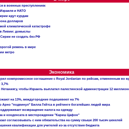
ся в военных преступлениях
 Израиля и НАТО
ирии идут курдам
иона долларов
емой климатической катастрофе
 в Ливии: домыслы
Сирии не создать без РФ
орогой ремень в мире
ции метро
Экономика
рил компромиссное соглашение с Royal Jordanian по рейсам, отмененным во 
 3,7%
ал Нетаниягу, чтобы Израиль выплатил палестинской администрации 12 миллио
рожают на 13%, междугородние подешевеют на 7%
 Арно "подвинул" Билла Гейтса в рейтинге богатейших людей мира
поддерживает возвращение налога на одежду
аза и конденсата в месторождении "Кариш Цафон"
зал согласовывать с ним обязательства на сумму свыше 200 тысяч шекелей
шения квалификации для учителей из-за отсутствия бюджета