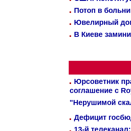
Потоп в больн
Ювелирный дом
В Киеве замини
Юрсоветник пр
соглашение с Ro
"Нерушимой ска
Дефицит госбюд
13-й телеканал