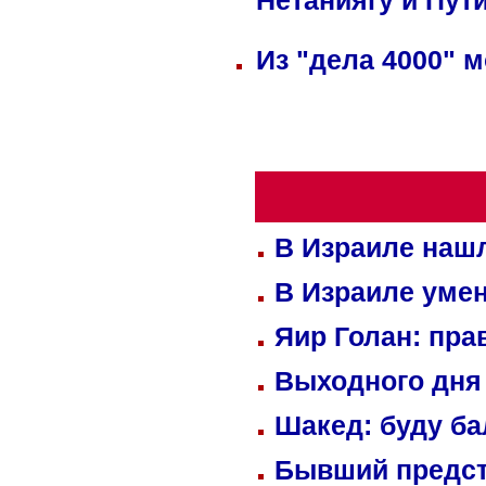
Нетаниягу и Пут
Из "дела 4000" м
В Израиле нашл
В Израиле уме
Яир Голан: пра
Выходного дня 
Шакед: буду б
Бывший предст