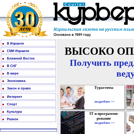
В Израиле
ВЫСОКО ОП
СМИ Израиля
Ближний Восток
Получить пред
В СНГ
вед
В мире
Экономика
Турагенты
Закон и право
Интернет
подробнее >>
Спорт
Культура
IT и программи-
рование
Разное
подробнее >>