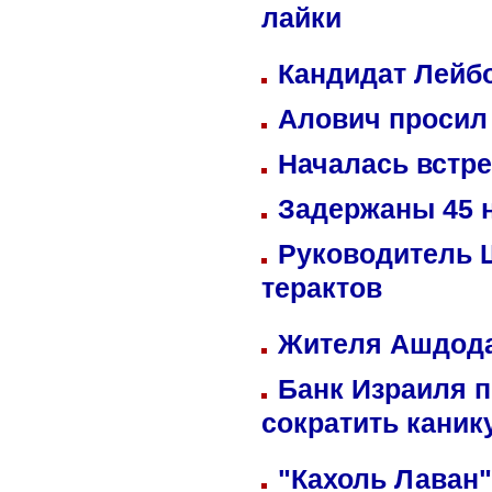
лайки
Кандидат Лейбо
Алович просил 
Началась встре
Задержаны 45 н
Руководитель 
терактов
Жителя Ашдода
Банк Израиля п
сократить кани
"Кахоль Лаван