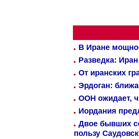
В Иране мощно
Разведка: Иран
От иранских гр
Эрдоган: ближ
ООН ожидает, ч
Иордания пред
Двое бывших со
пользу Саудовс