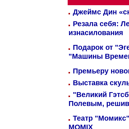
Джеймс Дин «сн
Резала себя: Л
изнасилования
Подарок от "Эг
"Машины Време
Премьеру новог
Выставка скуль
"Великий Гэтсб
Полевым, решив
Театр "Момикс"