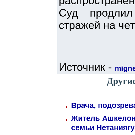
распространен
Суд продлил
стражей на че
Источник -
mign
Другие
Врача, подозрев
Житель Ашкелона
семьи Нетаниягу