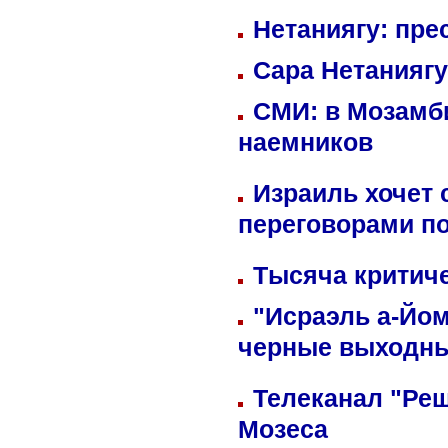
Нетаниягу: пре
Сара Нетаниягу
СМИ: в Мозамби
наемников
Израиль хочет 
переговорами п
Тысяча критиче
"Исраэль а-Йом
черные выходн
Телеканал "Реш
Мозеса