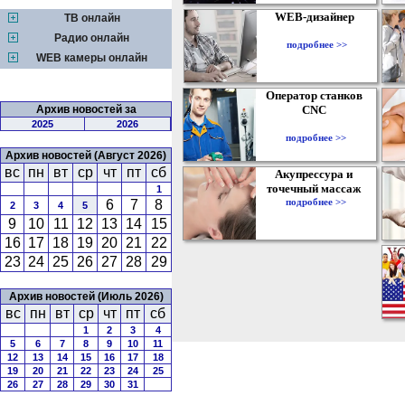
WEB-дизайнер
ТВ онлайн
Радио онлайн
подробнее >>
WEB камеры онлайн
Оператор станков
Архив новостей за
CNC
2025
2026
подробнее >>
Архив новостей (Август 2026)
вс
пн
вт
ср
чт
пт
сб
Акупрессура и
точечный массаж
1
подробнее >>
6
7
8
2
3
4
5
9
10
11
12
13
14
15
16
17
18
19
20
21
22
23
24
25
26
27
28
29
Архив новостей (Июль 2026)
вс
пн
вт
ср
чт
пт
сб
1
2
3
4
5
6
7
8
9
10
11
12
13
14
15
16
17
18
19
20
21
22
23
24
25
26
27
28
29
30
31