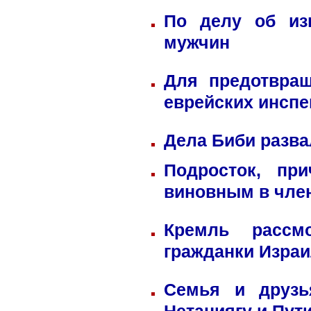
По делу об из
мужчин
Для предотвра
еврейских инспе
Дела Биби разва
Подросток, пр
виновным в член
Кремль рассм
гражданки Изра
Семья и друзь