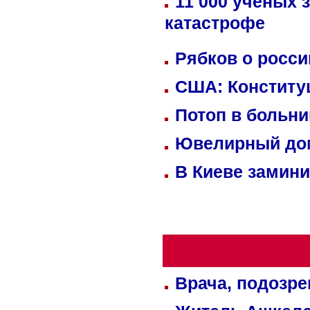
11 000 ученых 
катастрофе
Рябков о росс
США: Конститу
Потоп в больн
Ювелирный дом
В Киеве замини
Врача, подозре