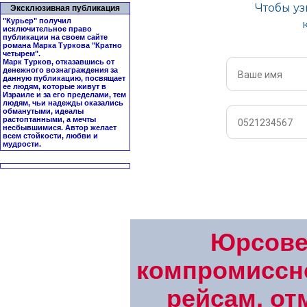
Эксклюзивная публикация
"Курьер" получил
исключительное право
публикации на своем сайте
романа Марка Туркова "
Кратно
четырем
".
Марк Турков, отказавшись от
денежного вознаграждения за
данную публикацию, посвящает
ее людям, которые живут в
Израиле и за его пределами, тем
людям, чьи надежды оказались
обманутыми, идеалы
растоптанными, а мечты
несбывшимися. Автор желает
всем стойкости, любви и
мудрости.
Юрсове
компромиссно
рейсам, о