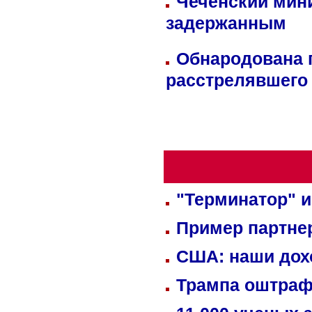
Чеченский мин
задержанным
Обнародована п
расстрелявшего
"Терминатор" и
Пример партне
США: наши дох
Трампа оштраф