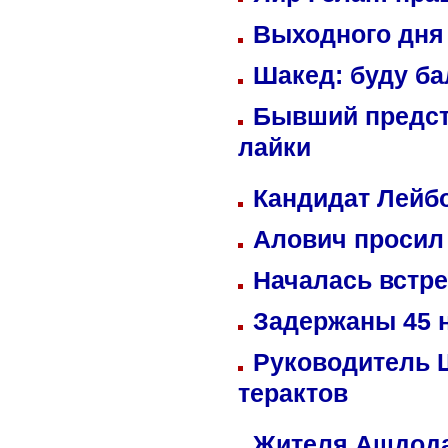
Выходного дня 
Шакед: буду б
Бывший предст
лайки
Кандидат Лейбо
Алович просил 
Началась встре
Задержаны 45 н
Руководитель 
терактов
Жителя Ашдода