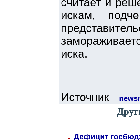
считает и реш
искам, подч
представит
замораживаетс
иска.
Источник -
newsr
Друг
Дефицит госбюдж