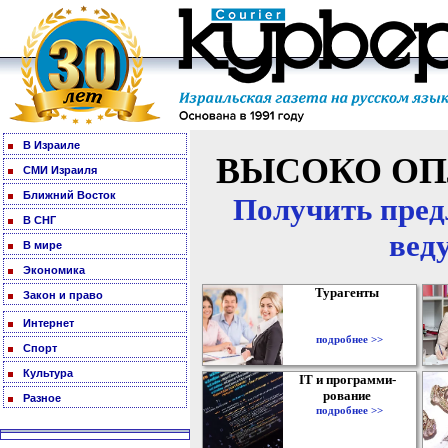
В Израиле
ВЫСОКО ОП
СМИ Израиля
Ближний Восток
Получить пред
В СНГ
вед
В мире
Экономика
Турагенты
Закон и право
Интернет
подробнее >>
Спорт
Культура
IT и программи-
рование
Разное
подробнее >>