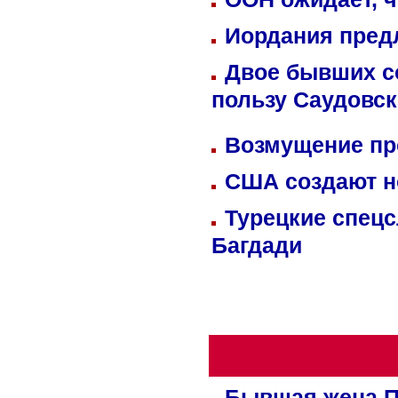
Иордания пред
Двое бывших со
пользу Саудовс
Возмущение пр
США создают н
Турецкие спецс
Багдади
Бывшая жена П