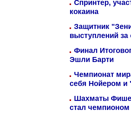
Спринтер, учас
кокаина
Защитник "Зен
выступлений за
Финал Итоговог
Эшли Барти
Чемпионат мир
себя Нойером и 
Шахматы Фишер
стал чемпионом