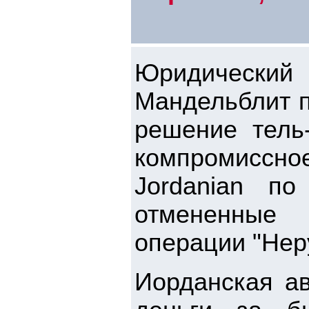
Юридический
Мандельблит п
решение тель-
компромиссн
Jordanian п
отмененные 
операции "Нер
Иорданская а