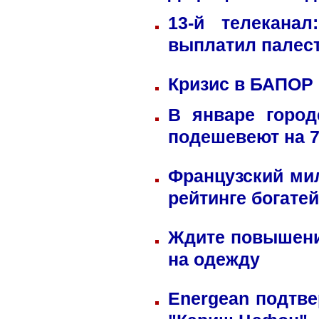
13-й телекана
выплатил палес
Кризис в БАПОР
В январе город
подешевеют на 
Французский ми
рейтинге богате
Ждите повышени
на одежду
Energean подтве