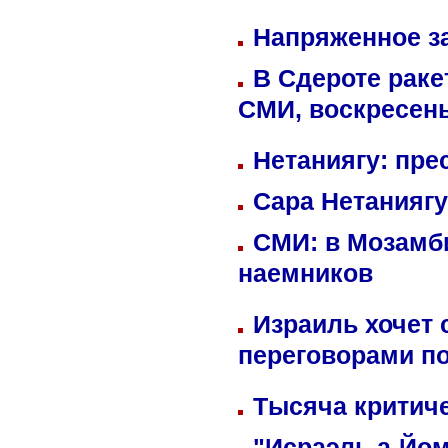
Напряженное за
В Сдероте раке
СМИ, воскресень
Нетаниягу: пре
Сара Нетаниягу
СМИ: в Мозамби
наемников
Израиль хочет 
переговорами п
Тысяча критиче
"Исраэль а-Йом