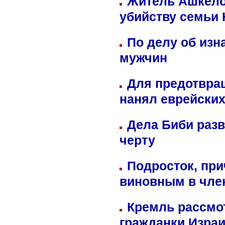
Житель Ашкелон
убийству семьи 
По делу об изн
мужчин
Для предотвра
нанял еврейских
Дела Биби разв
черту
Подросток, при
виновным в член
Кремль рассмо