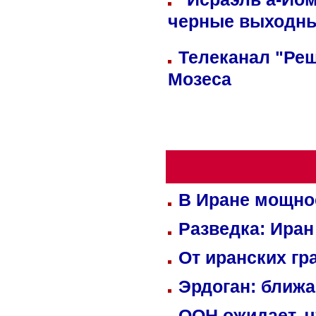
черные выходн
Телеканал "Реш
Мозеса
В Иране мощно
Разведка: Иран
От иранских гр
Эрдоган: ближ
ООН ожидает, ч