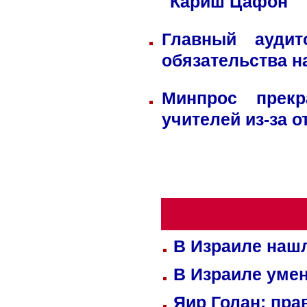
"Кариш Цафон"
Главный ауди
обязательства н
Минпрос прек
учителей из-за 
В Израиле нашл
В Израиле уме
Яир Голан: пра