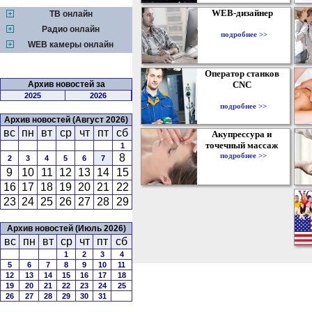
WEB-дизайнер
ТВ онлайн
Радио онлайн
подробнее >>
WEB камеры онлайн
Оператор станков
Архив новостей за
CNC
2025
2026
подробнее >>
Архив новостей (Август 2026)
вс
пн
вт
ср
чт
пт
сб
Акупрессура и
точечный массаж
1
подробнее >>
8
2
3
4
5
6
7
9
10
11
12
13
14
15
16
17
18
19
20
21
22
23
24
25
26
27
28
29
Архив новостей (Июль 2026)
вс
пн
вт
ср
чт
пт
сб
1
2
3
4
5
6
7
8
9
10
11
12
13
14
15
16
17
18
19
20
21
22
23
24
25
26
27
28
29
30
31