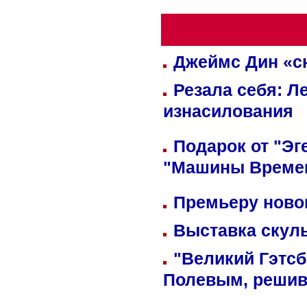
Джеймс Дин «сн
Резала себя: Л
изнасилования
Подарок от "Эг
"Машины Време
Премьеру новог
Выставка скуль
"Великий Гэтсб
Полевым, решив