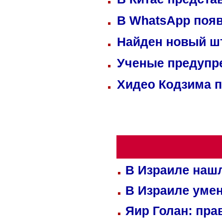
В WhatsApp появ
Найден новый ш
Ученые предупре
Хидео Кодзима 
В Израиле нашл
В Израиле уме
Яир Голан: пра