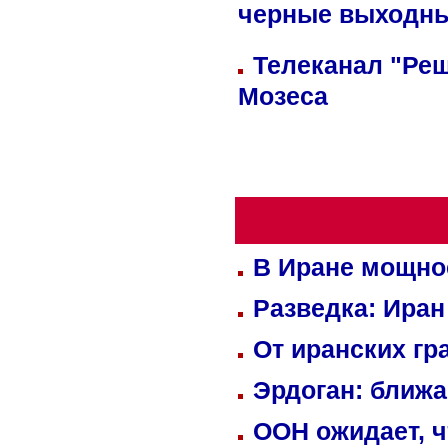
черные выходн
Телеканал "Реш
Мозеса
В Иране мощно
Разведка: Иран
От иранских гр
Эрдоган: ближ
ООН ожидает, ч