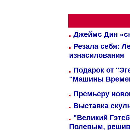
Джеймс Дин «сн
Резала себя: Л
изнасилования
Подарок от "Эг
"Машины Време
Премьеру новог
Выставка скуль
"Великий Гэтсб
Полевым, решив