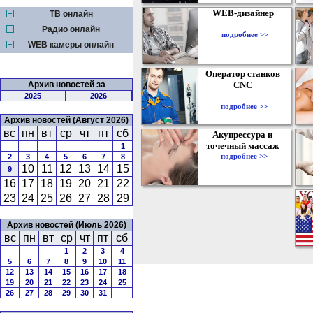
WEB-дизайнер
ТВ онлайн
Радио онлайн
подробнее >>
WEB камеры онлайн
Оператор станков
Архив новостей за
CNC
2025
2026
подробнее >>
Архив новостей (Август 2026)
вс
пн
вт
ср
чт
пт
сб
Акупрессура и
точечный массаж
1
подробнее >>
2
3
4
5
6
7
8
10
11
12
13
14
15
9
16
17
18
19
20
21
22
23
24
25
26
27
28
29
Архив новостей (Июль 2026)
вс
пн
вт
ср
чт
пт
сб
1
2
3
4
5
6
7
8
9
10
11
12
13
14
15
16
17
18
19
20
21
22
23
24
25
26
27
28
29
30
31