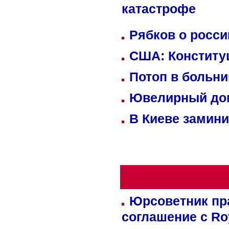
катастрофе
Рябков о росс
США: Конститу
Потоп в больн
Ювелирный дом
В Киеве замини
Юрсоветник пр
соглашение с Ro