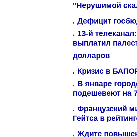
"Нерушимой ска
Дефицит госбюд
13-й телеканал
выплатил палес
долларов
Кризис в БАПО
В январе город
подешевеют на 
Французский м
Гейтса в рейтин
Ждите повышен