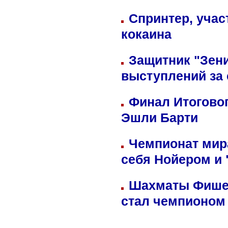
Спринтер, учас
кокаина
Защитник "Зен
выступлений за
Финал Итоговог
Эшли Барти
Чемпионат мир
себя Нойером и 
Шахматы Фишер
стал чемпионом