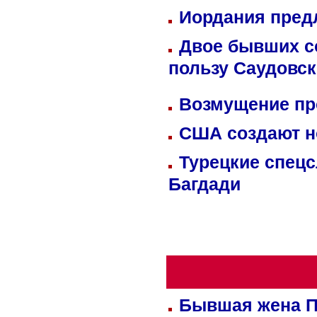
Иордания пред
Двое бывших со
пользу Саудовс
Возмущение пр
США создают н
Турецкие спецс
Багдади
Бывшая жена П