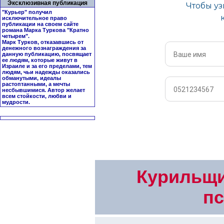
Эксклюзивная публикация
"Курьер" получил
исключительное право
публикации на своем сайте
романа Марка Туркова "
Кратно
четырем
".
Марк Турков, отказавшись от
денежного вознаграждения за
данную публикацию, посвящает
ее людям, которые живут в
Израиле и за его пределами, тем
людям, чьи надежды оказались
обманутыми, идеалы
растоптанными, а мечты
несбывшимися. Автор желает
всем стойкости, любви и
мудрости.
Курильщи
пс