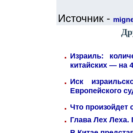
Источник -
mign
Др
Израиль: коли
китайских — на 
Иск израильск
Европейского су
Что произойдет 
Глава Лех Леха.
В Китае предста