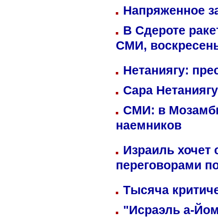
Напряженное за
В Сдероте раке
СМИ, воскресень
Нетаниягу: пре
Сара Нетаниягу
СМИ: в Мозамби
наемников
Израиль хочет 
переговорами п
Тысяча критиче
"Исраэль а-Йом