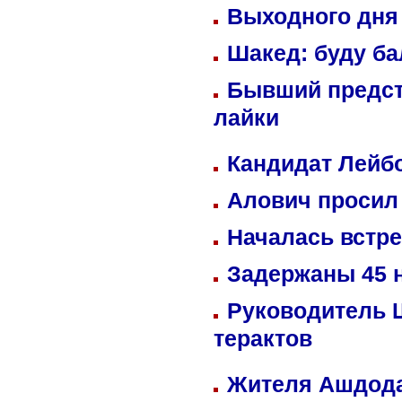
Выходного дня 
Шакед: буду б
Бывший предст
лайки
Кандидат Лейбо
Алович просил 
Началась встре
Задержаны 45 н
Руководитель 
терактов
Жителя Ашдода