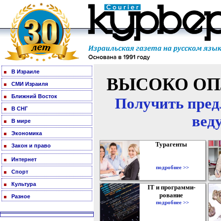
В Израиле
ВЫСОКО ОП
СМИ Израиля
Ближний Восток
Получить пред
В СНГ
вед
В мире
Экономика
Турагенты
Закон и право
Интернет
подробнее >>
Спорт
Культура
IT и программи-
рование
Разное
подробнее >>