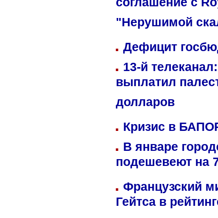
соглашение с Ro
"Нерушимой ска
Дефицит госбюд
13-й телеканал
выплатил палес
долларов
Кризис в БАПО
В январе город
подешевеют на 
Французский м
Гейтса в рейтин