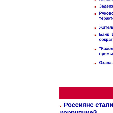
Задерж
Руков
теракт
Жителя
Банк 
сократ
"Кахо
прямы
Охана:
Россияне стали