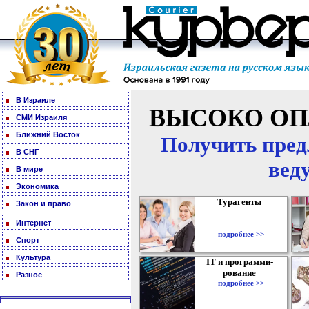
В Израиле
ВЫСОКО ОП
СМИ Израиля
Ближний Восток
Получить пред
В СНГ
вед
В мире
Экономика
Турагенты
Закон и право
Интернет
подробнее >>
Спорт
Культура
IT и программи-
рование
Разное
подробнее >>