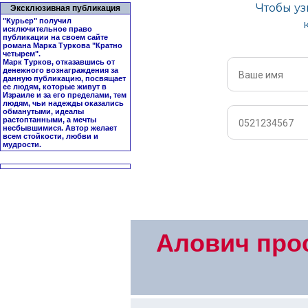
Эксклюзивная публикация
"Курьер" получил
исключительное право
публикации на своем сайте
романа Марка Туркова "
Кратно
четырем
".
Марк Турков, отказавшись от
денежного вознаграждения за
данную публикацию, посвящает
ее людям, которые живут в
Израиле и за его пределами, тем
людям, чьи надежды оказались
обманутыми, идеалы
растоптанными, а мечты
несбывшимися. Автор желает
всем стойкости, любви и
мудрости.
Алович прос