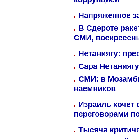
коррупцией
Напряженное за
В Сдероте раке
СМИ, воскресень
Нетаниягу: пре
Сара Нетаниягу
СМИ: в Мозамби
наемников
Израиль хочет 
переговорами п
Тысяча критиче