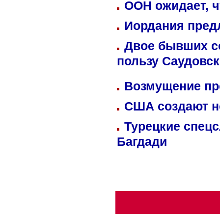
ООН ожидает, ч
Иордания пред
Двое бывших со
пользу Саудовс
Возмущение пр
США создают н
Турецкие спецс
Багдади