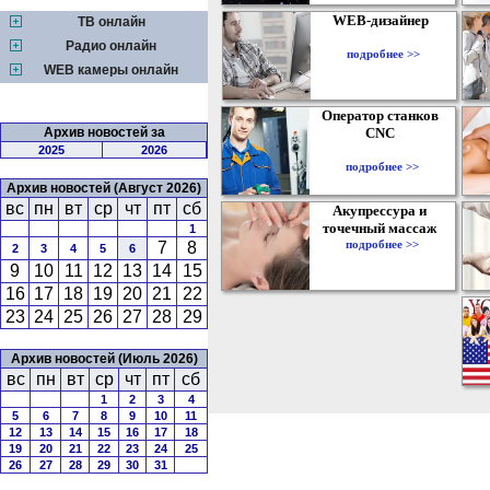
WEB-дизайнер
ТВ онлайн
Радио онлайн
подробнее >>
WEB камеры онлайн
Оператор станков
Архив новостей за
CNC
2025
2026
подробнее >>
Архив новостей (Август 2026)
вс
пн
вт
ср
чт
пт
сб
Акупрессура и
точечный массаж
1
подробнее >>
7
8
2
3
4
5
6
9
10
11
12
13
14
15
16
17
18
19
20
21
22
23
24
25
26
27
28
29
Архив новостей (Июль 2026)
вс
пн
вт
ср
чт
пт
сб
1
2
3
4
5
6
7
8
9
10
11
12
13
14
15
16
17
18
19
20
21
22
23
24
25
26
27
28
29
30
31