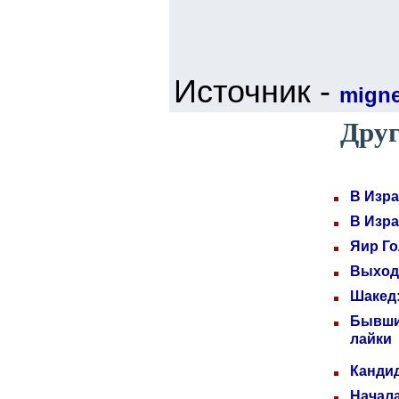
Источник -
mign
Друг
В Изра
В Изра
Яир Го
Выходн
Шакед:
Бывши
лайки
Кандид
Начала