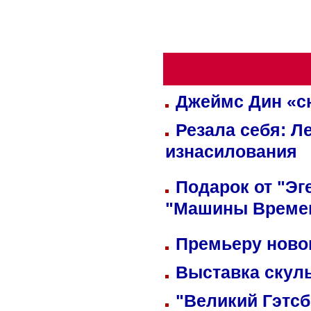
Джеймс Дин «сн
Резала себя: Л
изнасилования
Подарок от "Эг
"Машины Време
Премьеру новог
Выставка скуль
"Великий Гэтсб