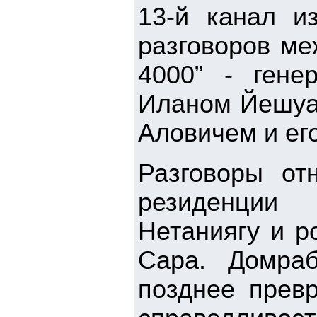
13-й канал и
разговоров ме
4000” - гене
Иланом Йешуа 
Аловичем и ег
Разговоры от
резиденции
Нетаниягу и р
Сара. Домра
позднее прев