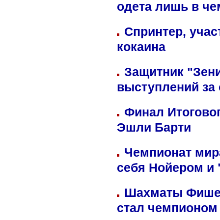
одета лишь в че
Спринтер, учас
кокаина
Защитник "Зен
выступлений за
Финал Итоговог
Эшли Барти
Чемпионат мир
себя Нойером и 
Шахматы Фишер
стал чемпионом