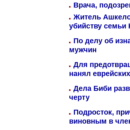
Врача, подозре
Житель Ашкелон
убийству семьи 
По делу об изн
мужчин
Для предотвра
нанял еврейских
Дела Биби разв
черту
Подросток, при
виновным в член