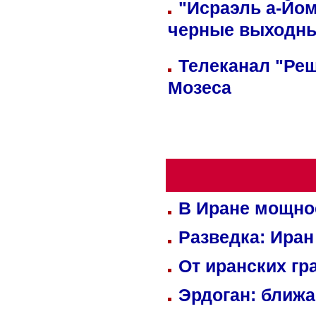
"Исраэль а-Йом
черные выходн
Телеканал "Реш
Мозеса
В Иране мощно
Разведка: Иран
От иранских гр
Эрдоган: ближ