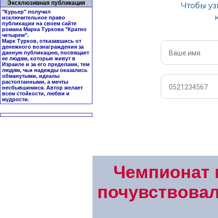
Эксклюзивная публикация
"Курьер" получил
исключительное право
публикации на своем сайте
романа Марка Туркова "
Кратно
четырем
".
Марк Турков, отказавшись от
денежного вознаграждения за
данную публикацию, посвящает
ее людям, которые живут в
Израиле и за его пределами, тем
людям, чьи надежды оказались
обманутыми, идеалы
растоптанными, а мечты
несбывшимися. Автор желает
всем стойкости, любви и
мудрости.
Чемпионат 
почувствовал