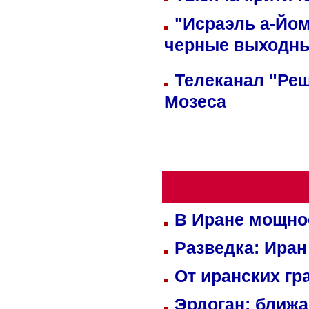
"Исраэль а-Йом
черные выходн
Телеканал "Реш
Мозеса
В Иране мощно
Разведка: Иран
От иранских гр
Эрдоган: ближ