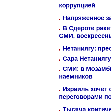
коррупцией
Напряженное за
В Сдероте раке
СМИ, воскресень
Нетаниягу: пре
Сара Нетаниягу
СМИ: в Мозамби
наемников
Израиль хочет 
переговорами п
Тысяча критиче