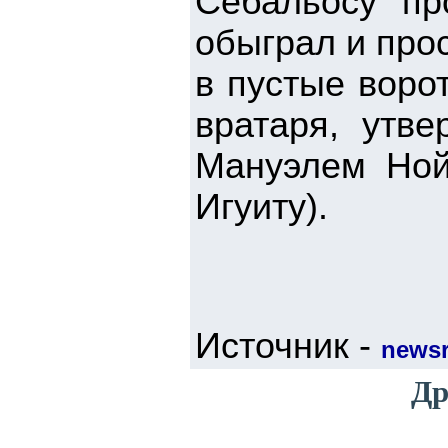
Себальосу пр
обыграл и про
в пустые воро
вратаря, утв
Мануэлем Ной
Игуиту).
Источник -
newsr
Др