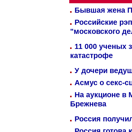
Бывшая жена П
Российские рэ
"московского де
11 000 ученых 
катастрофе
У дочери веду
Асмус о секс-с
На аукционе в 
Брежнева
Россия получил
Россия готова 