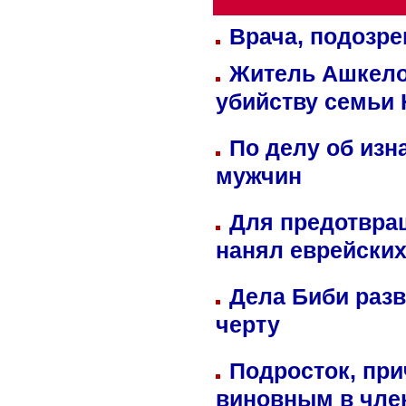
Врача, подозре
Житель Ашкелон
убийству семьи 
По делу об изн
мужчин
Для предотвра
нанял еврейских
Дела Биби разв
черту
Подросток, при
виновным в член