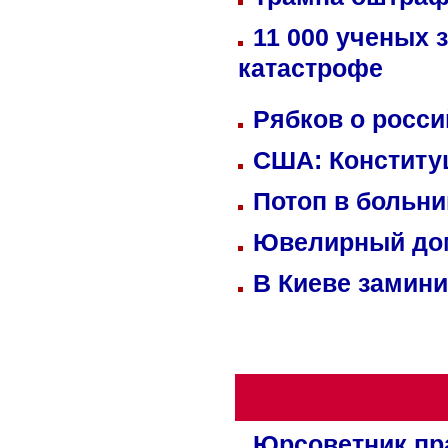
11 000 ученых 
катастрофе
Рябков о росс
США: Конститу
Потоп в больн
Ювелирный дом
В Киеве замини
Юрсоветник пр