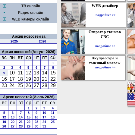
WEB-дизайнер
ТВ онлайн
Радио онлайн
подробнее >>
WEB камеры онлайн
Оператор станков
Архив новостей за
CNC
2025
2026
подробнее >>
Архив новостей (Август 2026)
вс
пн
вт
ср
чт
пт
сб
Акупрессура и
точечный массаж
1
подробнее >>
2
3
4
5
6
7
8
10
11
12
13
14
15
9
16
17
18
19
20
21
22
23
24
25
26
27
28
29
Архив новостей (Июль 2026)
вс
пн
вт
ср
чт
пт
сб
1
2
3
4
5
6
7
8
9
10
11
12
13
14
15
16
17
18
19
20
21
22
23
24
25
26
27
28
29
30
31