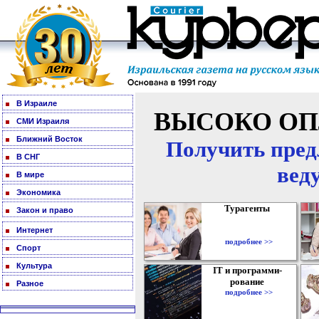
В Израиле
ВЫСОКО ОП
СМИ Израиля
Ближний Восток
Получить пред
В СНГ
вед
В мире
Экономика
Турагенты
Закон и право
Интернет
подробнее >>
Спорт
Культура
IT и программи-
рование
Разное
подробнее >>