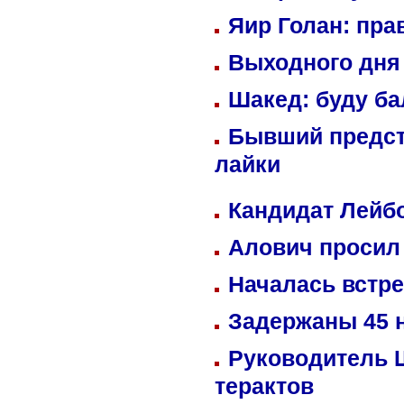
Яир Голан: пра
Выходного дня 
Шакед: буду б
Бывший предст
лайки
Кандидат Лейбо
Алович просил 
Началась встре
Задержаны 45 н
Руководитель 
терактов