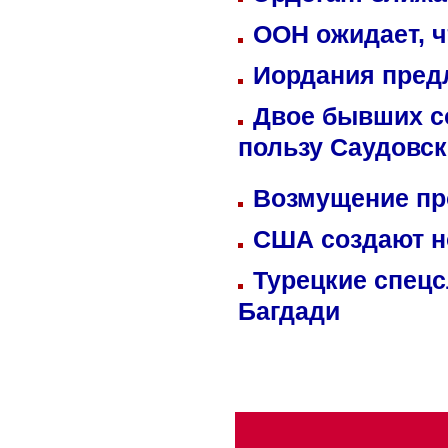
ООН ожидает, ч
Иордания пред
Двое бывших со
пользу Саудовс
Возмущение пр
США создают н
Турецкие спецс
Багдади