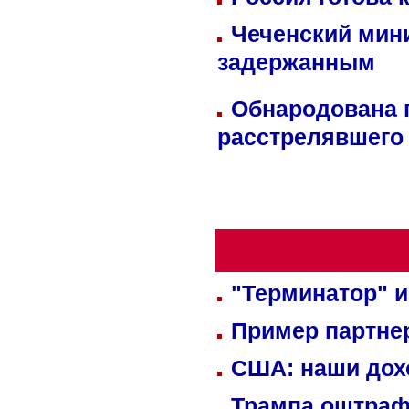
Чеченский мин
задержанным
Обнародована п
расстрелявшего
"Терминатор" и
Пример партне
США: наши дох
Трампа оштраф