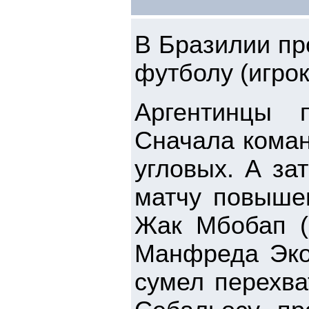
В Бразилии пр
футболу (игрок
Аргентинцы 
Сначала коман
угловых. А за
матчу повыше
Жак Мбобап (
Манфреда Эко
сумел перехва