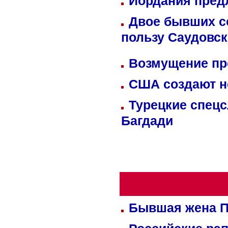
Иордания пред
Двое бывших со
пользу Саудовс
Возмущение пр
США создают н
Турецкие спецс
Багдади
Бывшая жена П