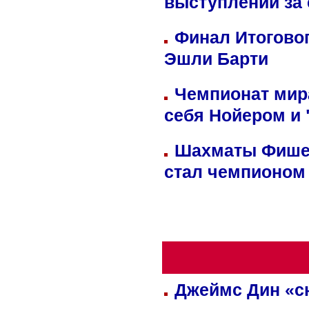
выступлений за
Финал Итоговог
Эшли Барти
Чемпионат мир
себя Нойером и 
Шахматы Фишер
стал чемпионом
Джеймс Дин «сн