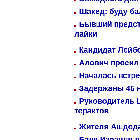
Шакед: буду б
Бывший предст
лайки
Кандидат Лейбо
Алович просил 
Началась встре
Задержаны 45 н
Руководитель 
терактов
Жителя Ашдода
Банк Израиля п