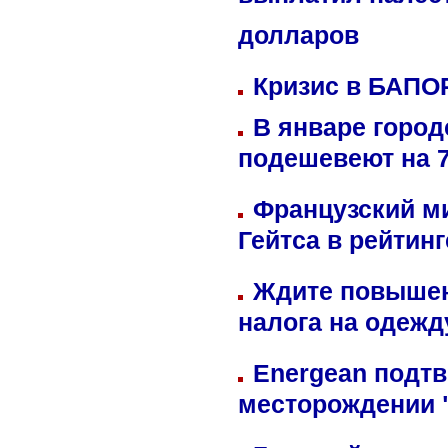
выплатил палес
долларов
Кризис в БАПО
В январе город
подешевеют на 
Французский м
Гейтса в рейтин
Ждите повышен
налога на одежд
Energean подтв
месторождении 