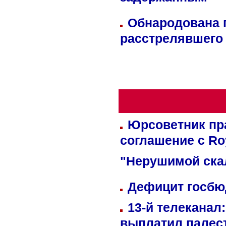
задержанным
Обнародована п
расстрелявшего
Юрсоветник пр
соглашение с Ro
"Нерушимой ска
Дефицит госбюд
13-й телеканал