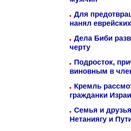
мужчин
Для предотвра
нанял еврейских
Дела Биби разв
черту
Подросток, при
виновным в член
Кремль рассмо
гражданки Изра
Семья и друзь
Нетаниягу и Пут