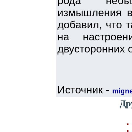
рода небы
измышления в
добавил, что 
на настрое
двусторонних 
Источник -
mign
Др