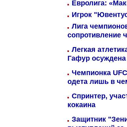
Евролига: «Ма
Игрок "Ювентус
Лига чемпионов
сопротивление 
Легкая атлетик
Гафур осуждена 
Чемпионка UFC
одета лишь в че
Спринтер, учас
кокаина
Защитник "Зен