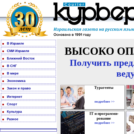
В Израиле
ВЫСОКО ОП
СМИ Израиля
Ближний Восток
Получить пред
В СНГ
вед
В мире
Экономика
Турагенты
Закон и право
Интернет
подробнее >>
Спорт
Культура
IT и программи-
рование
Разное
подробнее >>