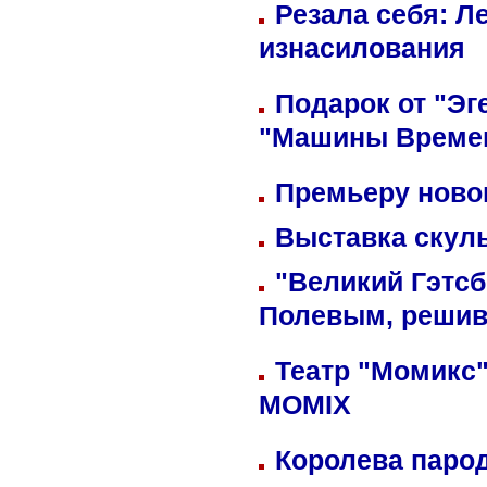
Резала себя: Л
изнасилования
Подарок от "Эг
"Машины Време
Премьеру новог
Выставка скуль
"Великий Гэтсб
Полевым, решив
Театр "Момикс"
MOMIX
Королева парод