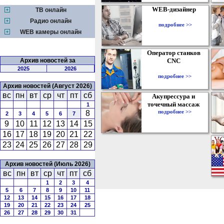
WEB-дизайнер
ТВ онлайн
Радио онлайн
подробнее >>
WEB камеры онлайн
Оператор станков
Архив новостей за
CNC
2025
2026
подробнее >>
Архив новостей (Август 2026)
вс
пн
вт
ср
чт
пт
сб
Акупрессура и
точечный массаж
1
подробнее >>
8
2
3
4
5
6
7
9
10
11
12
13
14
15
16
17
18
19
20
21
22
23
24
25
26
27
28
29
Архив новостей (Июль 2026)
вс
пн
вт
ср
чт
пт
сб
1
2
3
4
5
6
7
8
9
10
11
12
13
14
15
16
17
18
19
20
21
22
23
24
25
26
27
28
29
30
31