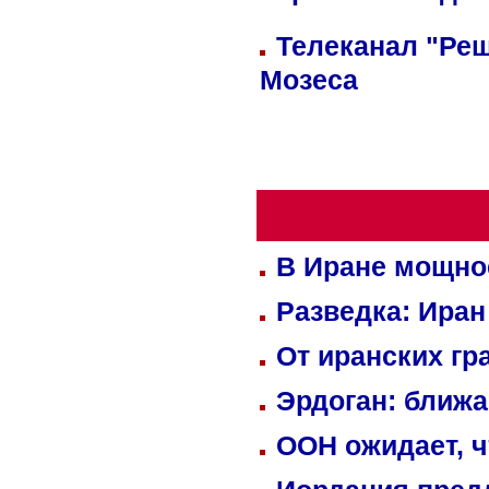
Телеканал "Реш
Мозеса
В Иране мощно
Разведка: Иран
От иранских гр
Эрдоган: ближ
ООН ожидает, ч