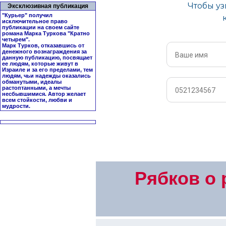
Эксклюзивная публикация
"Курьер" получил
исключительное право
публикации на своем сайте
романа Марка Туркова "
Кратно
четырем
".
Марк Турков, отказавшись от
денежного вознаграждения за
данную публикацию, посвящает
ее людям, которые живут в
Израиле и за его пределами, тем
людям, чьи надежды оказались
обманутыми, идеалы
растоптанными, а мечты
несбывшимися. Автор желает
всем стойкости, любви и
мудрости.
Рябков о 