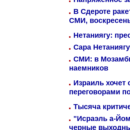
В Сдероте раке
СМИ, воскресень
Нетаниягу: пре
Сара Нетаниягу
СМИ: в Мозамби
наемников
Израиль хочет 
переговорами п
Тысяча критиче
"Исраэль а-Йом
черные выходн