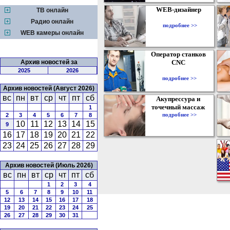
WEB-дизайнер
ТВ онлайн
Радио онлайн
подробнее >>
WEB камеры онлайн
Оператор станков
Архив новостей за
CNC
2025
2026
подробнее >>
Архив новостей (Август 2026)
вс
пн
вт
ср
чт
пт
сб
Акупрессура и
точечный массаж
1
подробнее >>
2
3
4
5
6
7
8
10
11
12
13
14
15
9
16
17
18
19
20
21
22
23
24
25
26
27
28
29
Архив новостей (Июль 2026)
вс
пн
вт
ср
чт
пт
сб
1
2
3
4
5
6
7
8
9
10
11
12
13
14
15
16
17
18
19
20
21
22
23
24
25
26
27
28
29
30
31