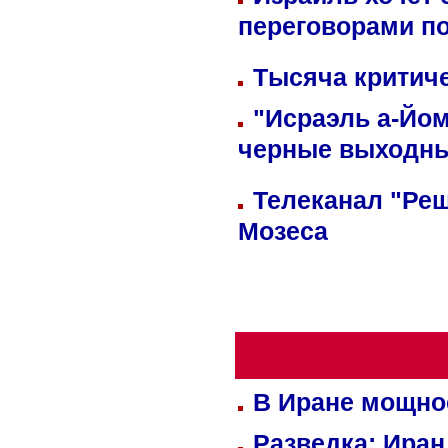
переговорами п
Тысяча критиче
"Исраэль а-Йом
черные выходн
Телеканал "Реш
Мозеса
В Иране мощно
Разведка: Иран