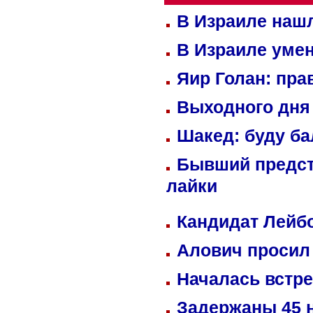
В Израиле нашл
В Израиле уме
Яир Голан: пра
Выходного дня 
Шакед: буду б
Бывший предст
лайки
Кандидат Лейбо
Алович просил 
Началась встре
Задержаны 45 н