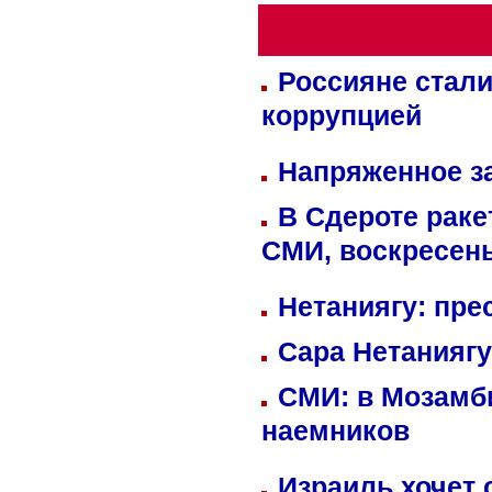
Россияне стали
коррупцией
Напряженное за
В Сдероте раке
СМИ, воскресень
Нетаниягу: пре
Сара Нетаниягу
СМИ: в Мозамби
наемников
Израиль хочет 