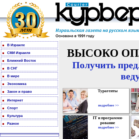
В Израиле
ВЫСОКО ОП
СМИ Израиля
Ближний Восток
Получить пред
В СНГ
вед
В мире
Экономика
Турагенты
Закон и право
Интернет
подробнее >>
Спорт
Культура
IT и программи-
рование
Разное
подробнее >>