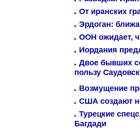
От иранских гр
Эрдоган: ближ
ООН ожидает, ч
Иордания пред
Двое бывших со
пользу Саудовс
Возмущение пр
США создают н
Турецкие спецс
Багдади