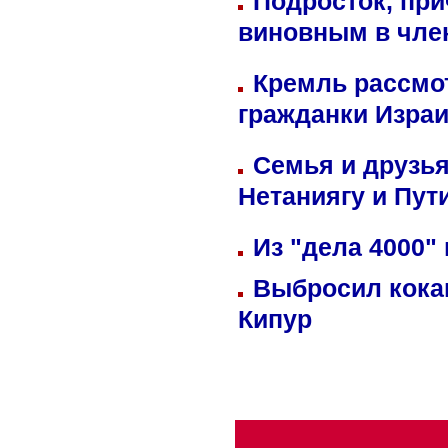
Подросток, при
виновным в член
Кремль рассмо
гражданки Изра
Семья и друзь
Нетаниягу и Пут
Из "дела 4000"
Выбросил кока
Кипур