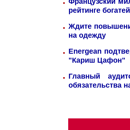
Французский ми
рейтинге богате
Ждите повышени
на одежду
Energean подтве
"Кариш Цафон"
Главный ауди
обязательства н