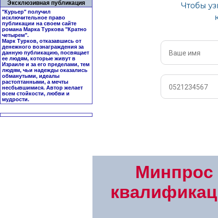
Эксклюзивная публикация
"Курьер" получил
исключительное право
публикации на своем сайте
романа Марка Туркова "
Кратно
четырем
".
Марк Турков, отказавшись от
денежного вознаграждения за
данную публикацию, посвящает
ее людям, которые живут в
Израиле и за его пределами, тем
людям, чьи надежды оказались
обманутыми, идеалы
растоптанными, а мечты
несбывшимися. Автор желает
всем стойкости, любви и
мудрости.
Минпрос
квалификаци