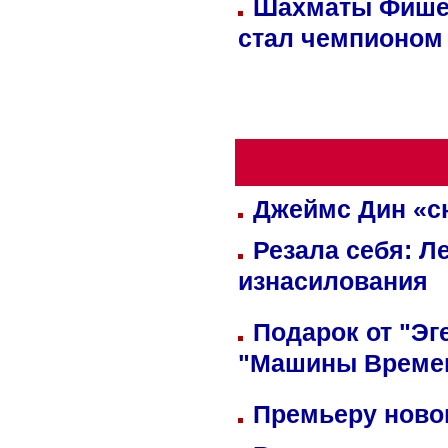
Шахматы Фишер
стал чемпионом
Джеймс Дин «сн
Резала себя: Л
изнасилования
Подарок от "Эг
"Машины Време
Премьеру новог