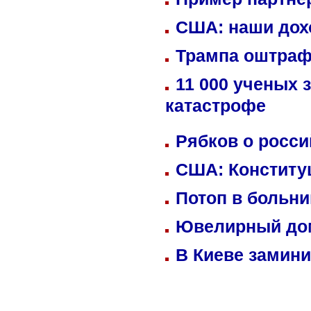
США: наши дох
Трампа оштраф
11 000 ученых 
катастрофе
Рябков о росс
США: Конститу
Потоп в больн
Ювелирный дом
В Киеве замини