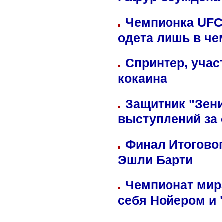
Гафур осуждена 
Чемпионка UFC
одета лишь в че
Спринтер, учас
кокаина
Защитник "Зен
выступлений за
Финал Итоговог
Эшли Барти
Чемпионат мир
себя Нойером и 