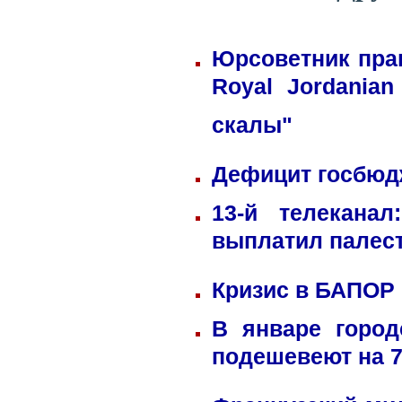
Юрсоветник пра
Royal Jordania
скалы"
Дефицит госбюдж
13-й телекана
выплатил палес
Кризис в БАПОР
В январе город
подешевеют на 