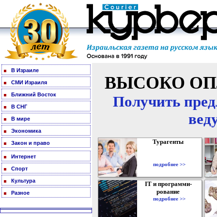
В Израиле
ВЫСОКО ОП
СМИ Израиля
Ближний Восток
Получить пред
В СНГ
вед
В мире
Экономика
Турагенты
Закон и право
Интернет
подробнее >>
Спорт
Культура
IT и программи-
рование
Разное
подробнее >>