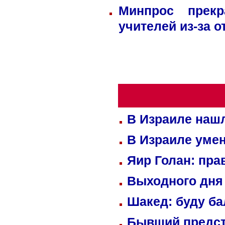
Минпрос прек
учителей из-за 
В Израиле нашл
В Израиле уме
Яир Голан: пра
Выходного дня 
Шакед: буду б
Бывший предст