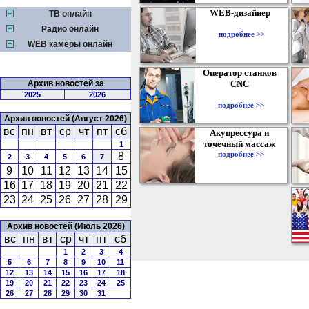
WEB-дизайнер
ТВ онлайн
Радио онлайн
подробнее >>
WEB камеры онлайн
Оператор станков
Архив новостей за
CNC
2025
2026
подробнее >>
Архив новостей (Август 2026)
вс
пн
вт
ср
чт
пт
сб
Акупрессура и
точечный массаж
1
подробнее >>
8
2
3
4
5
6
7
9
10
11
12
13
14
15
16
17
18
19
20
21
22
23
24
25
26
27
28
29
Архив новостей (Июль 2026)
вс
пн
вт
ср
чт
пт
сб
1
2
3
4
5
6
7
8
9
10
11
12
13
14
15
16
17
18
19
20
21
22
23
24
25
26
27
28
29
30
31