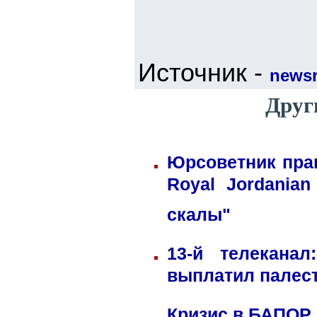
Источник -
newsr
Друг
Юрсоветник пра
Royal Jordania
скалы"
13-й телекана
выплатил палес
Кризис в БАПОР