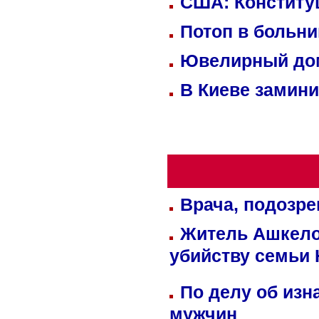
США: Конститу
Потоп в больн
Ювелирный дом
В Киеве замини
Врача, подозре
Житель Ашкелон
убийству семьи 
По делу об изн