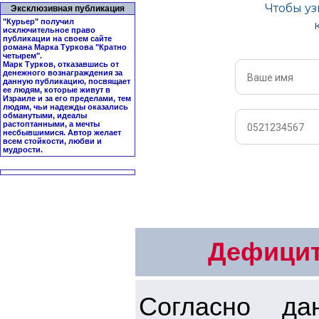
Эксклюзивная публикация
"Курьер" получил
исключительное право
публикации на своем сайте
романа Марка Туркова "
Кратно
четырем
".
Марк Турков, отказавшись от
денежного вознаграждения за
данную публикацию, посвящает
ее людям, которые живут в
Израиле и за его пределами, тем
людям, чьи надежды оказались
обманутыми, идеалы
растоптанными, а мечты
несбывшимися. Автор желает
всем стойкости, любви и
мудрости.
Дефицит
Согласно да