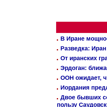
В Иране мощно
Разведка: Иран
От иранских гр
Эрдоган: ближ
ООН ожидает, ч
Иордания пред
Двое бывших со
пользу Саудовс