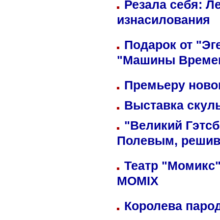
Резала себя: Л
изнасилования
Подарок от "Эг
"Машины Време
Премьеру новог
Выставка скуль
"Великий Гэтсб
Полевым, решив
Театр "Момикс"
MOMIX
Королева парод