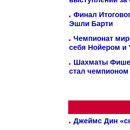
выступлений за
Финал Итоговог
Эшли Барти
Чемпионат мир
себя Нойером и 
Шахматы Фишер
стал чемпионом
Джеймс Дин «сн