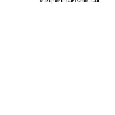
Мне нравится сайт Courier.co.il