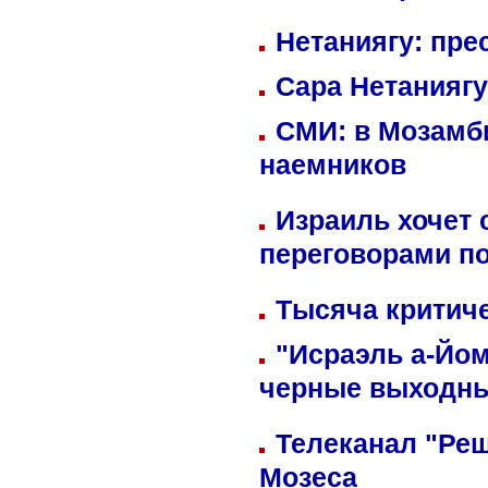
Нетаниягу: пре
Сара Нетаниягу
СМИ: в Мозамби
наемников
Израиль хочет 
переговорами п
Тысяча критиче
"Исраэль а-Йом
черные выходн
Телеканал "Реш
Мозеса