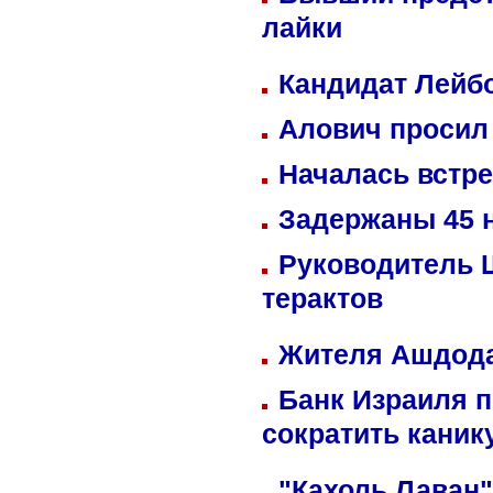
лайки
Кандидат Лейбо
Алович просил 
Началась встре
Задержаны 45 н
Руководитель 
терактов
Жителя Ашдода
Банк Израиля п
сократить кани
"Кахоль Лаван