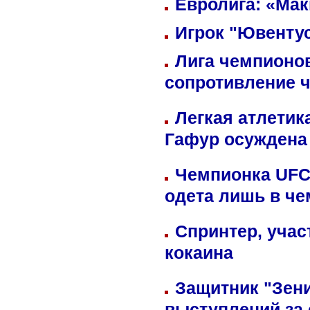
Евролига: «Ма
Игрок "Ювентус
Лига чемпионов
сопротивление 
Легкая атлетик
Гафур осуждена 
Чемпионка UFC
одета лишь в че
Спринтер, учас
кокаина
Защитник "Зен