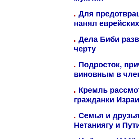
мужчин
Для предотвра
нанял еврейских
Дела Биби разв
черту
Подросток, при
виновным в член
Кремль рассмо
гражданки Изра
Семья и друзь
Нетаниягу и Пут