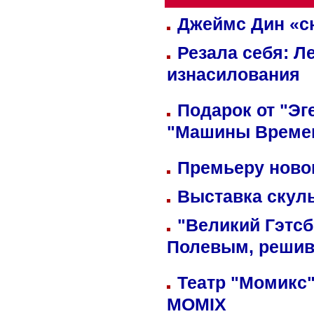
Джеймс Дин «сн
Резала себя: Л
изнасилования
Подарок от "Эг
"Машины Време
Премьеру новог
Выставка скуль
"Великий Гэтсб
Полевым, решив
Театр "Момикс"
MOMIX