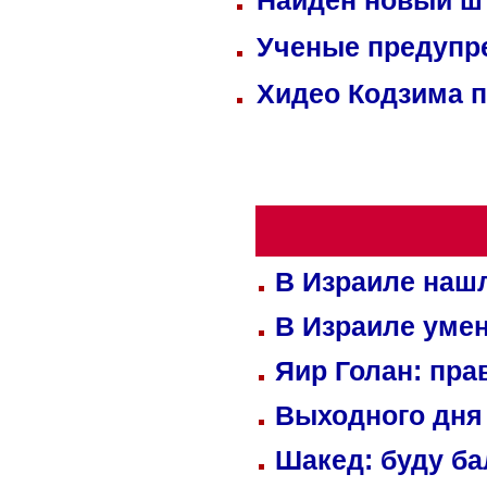
Найден новый ш
Ученые предупре
Хидео Кодзима 
В Израиле нашл
В Израиле уме
Яир Голан: пра
Выходного дня 
Шакед: буду б