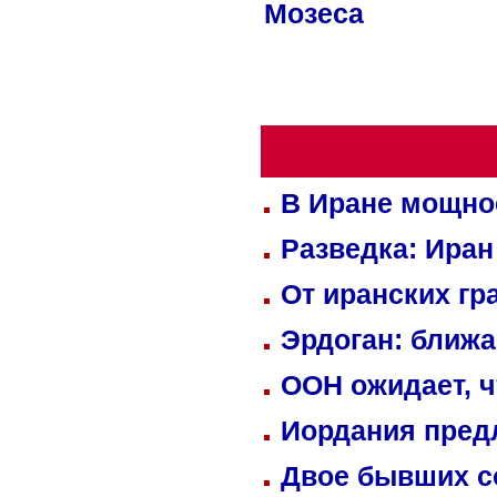
Мозеса
В Иране мощно
Разведка: Иран
От иранских гр
Эрдоган: ближ
ООН ожидает, ч
Иордания пред
Двое бывших со