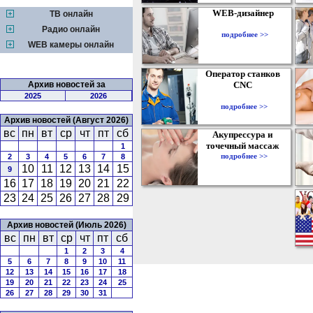
WEB-дизайнер
ТВ онлайн
Радио онлайн
подробнее >>
WEB камеры онлайн
Оператор станков
Архив новостей за
CNC
2025
2026
подробнее >>
Архив новостей (Август 2026)
вс
пн
вт
ср
чт
пт
сб
Акупрессура и
точечный массаж
1
подробнее >>
2
3
4
5
6
7
8
10
11
12
13
14
15
9
16
17
18
19
20
21
22
23
24
25
26
27
28
29
Архив новостей (Июль 2026)
вс
пн
вт
ср
чт
пт
сб
1
2
3
4
5
6
7
8
9
10
11
12
13
14
15
16
17
18
19
20
21
22
23
24
25
26
27
28
29
30
31