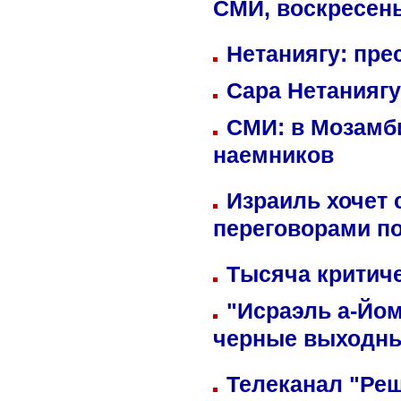
СМИ, воскресень
Нетаниягу: пре
Сара Нетаниягу
СМИ: в Мозамби
наемников
Израиль хочет 
переговорами п
Тысяча критиче
"Исраэль а-Йом
черные выходн
Телеканал "Реш