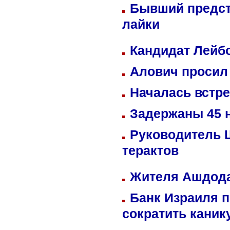
Бывший предст
лайки
Кандидат Лейбо
Алович просил 
Началась встре
Задержаны 45 н
Руководитель 
терактов
Жителя Ашдода
Банк Израиля п
сократить кани