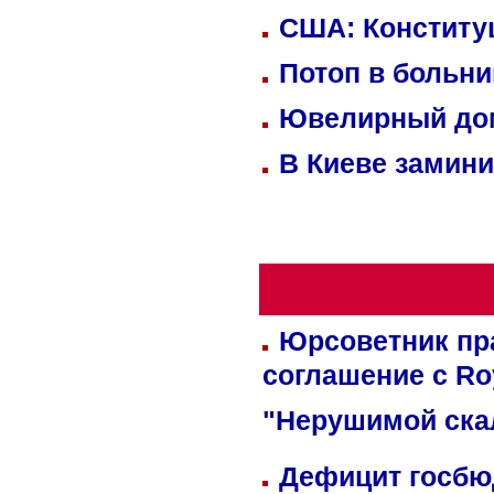
США: Конститу
Потоп в больн
Ювелирный дом
В Киеве замини
Юрсоветник пр
соглашение с Ro
"Нерушимой ска
Дефицит госбюд