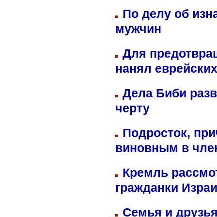
По делу об изн
мужчин
Для предотвра
нанял еврейских
Дела Биби разв
черту
Подросток, при
виновным в член
Кремль рассмо
гражданки Изра
Семья и друзь