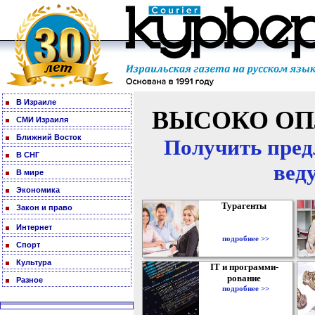
В Израиле
ВЫСОКО ОП
СМИ Израиля
Ближний Восток
Получить пред
В СНГ
вед
В мире
Экономика
Турагенты
Закон и право
Интернет
подробнее >>
Спорт
Культура
IT и программи-
рование
Разное
подробнее >>