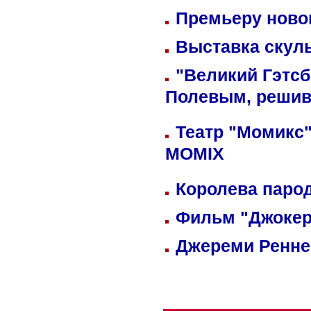
Премьеру новог
Выставка скуль
"Великий Гэтсб
Полевым, решив
Театр "Момикс"
MOMIX
Королева парод
Фильм "Джокер
Джереми Реннер