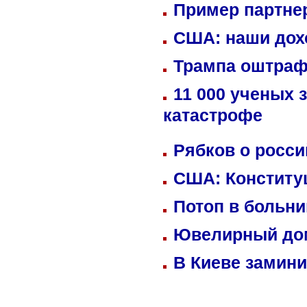
Пример партне
США: наши дох
Трампа оштраф
11 000 ученых 
катастрофе
Рябков о росс
США: Конститу
Потоп в больн
Ювелирный дом
В Киеве замини