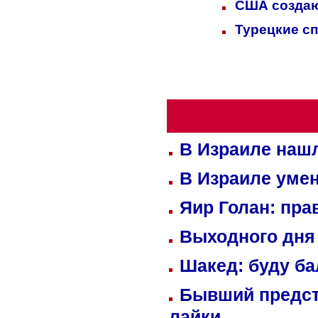
США создаю
Турецкие с
В Израиле нашл
В Израиле уме
Яир Голан: пра
Выходного дня 
Шакед: буду б
Бывший предст