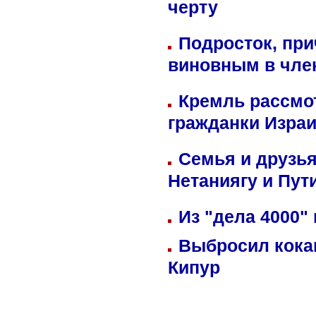
черту
Подросток, при
виновным в член
Кремль рассмо
гражданки Изра
Семья и друзь
Нетаниягу и Пут
Из "дела 4000"
Выбросил кока
Кипур