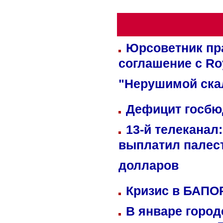
Юрсоветник пр
соглашение с Ro
"Нерушимой ска
Дефицит госбюд
13-й телеканал
выплатил палес
долларов
Кризис в БАПО
В январе город