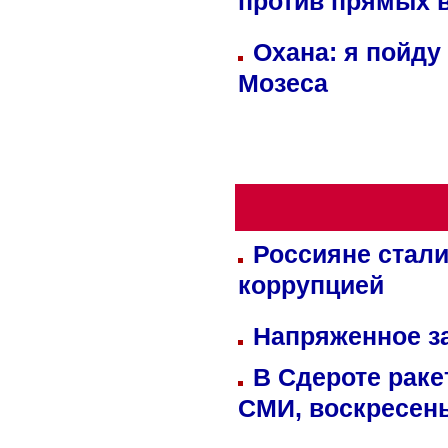
против прямых 
Охана: я пойду
Мозеса
Россияне стали
коррупцией
Напряженное за
В Сдероте раке
СМИ, воскресень