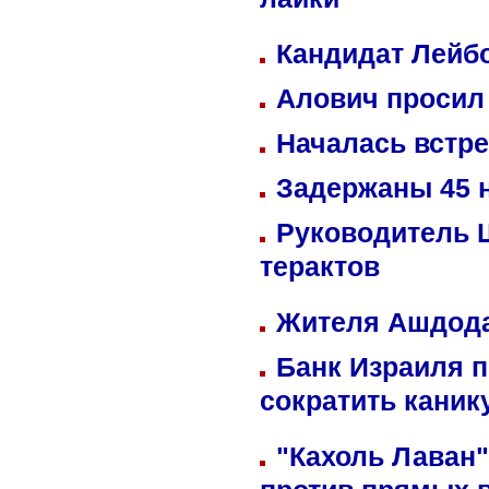
лайки
Кандидат Лейбо
Алович просил 
Началась встре
Задержаны 45 н
Руководитель 
терактов
Жителя Ашдода
Банк Израиля п
сократить кани
"Кахоль Лаван