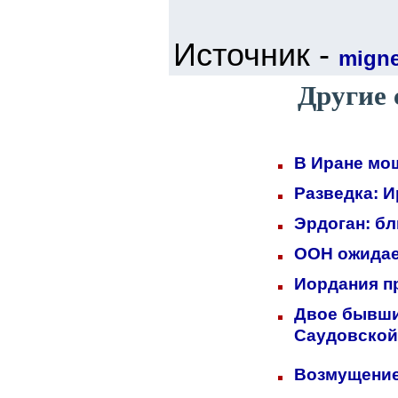
Источник -
mign
Другие 
В Иране мо
Разведка: 
Эрдоган: б
ООН ожидает
Иордания п
Двое бывших
Саудовской
Возмущение