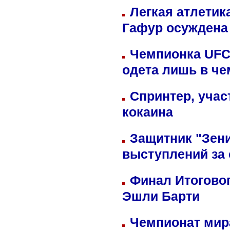
Легкая атлетик
Гафур осуждена 
Чемпионка UFC
одета лишь в че
Спринтер, учас
кокаина
Защитник "Зен
выступлений за
Финал Итоговог
Эшли Барти
Чемпионат мир