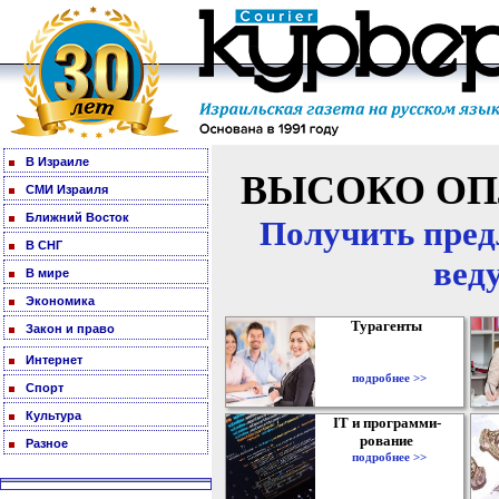
В Израиле
ВЫСОКО ОП
СМИ Израиля
Ближний Восток
Получить пред
В СНГ
вед
В мире
Экономика
Турагенты
Закон и право
Интернет
подробнее >>
Спорт
Культура
IT и программи-
рование
Разное
подробнее >>