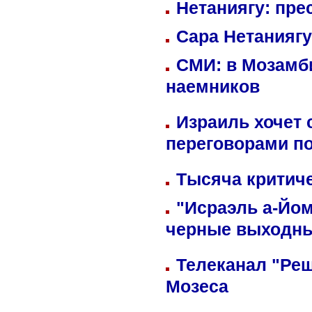
Нетаниягу: пре
Сара Нетаниягу
СМИ: в Мозамби
наемников
Израиль хочет 
переговорами п
Тысяча критиче
"Исраэль а-Йом
черные выходн
Телеканал "Реш
Мозеса