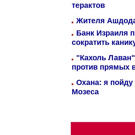
терактов
Жителя Ашдода
Банк Израиля п
сократить кани
"Кахоль Лаван
против прямых 
Охана: я пойду
Мозеса