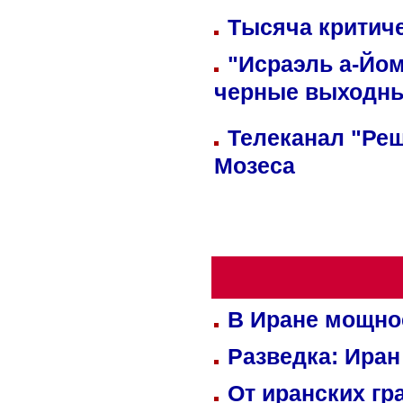
Тысяча критиче
"Исраэль а-Йом
черные выходн
Телеканал "Реш
Мозеса
В Иране мощно
Разведка: Иран
От иранских гр