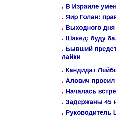
В Израиле уме
Яир Голан: пра
Выходного дня 
Шакед: буду б
Бывший предст
лайки
Кандидат Лейбо
Алович просил 
Началась встре
Задержаны 45 н
Руководитель 