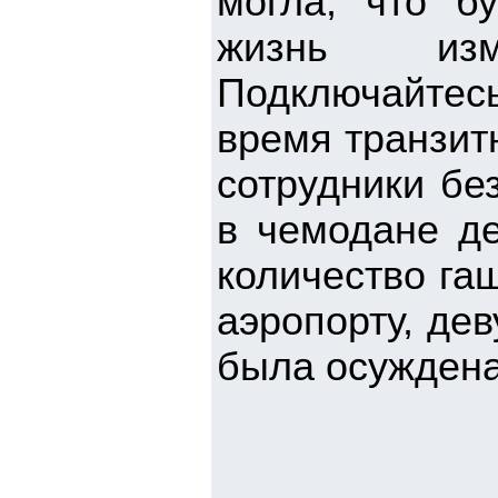
могла, что б
жизнь изм
Подключайтес
время транзит
сотрудники бе
в чемодане д
количество га
аэропорту, де
была осуждена