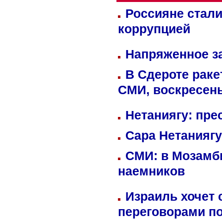
Россияне стали
коррупцией
Напряженное за
В Сдероте раке
СМИ, воскресень
Нетаниягу: пре
Сара Нетаниягу
СМИ: в Мозамби
наемников
Израиль хочет 
переговорами п