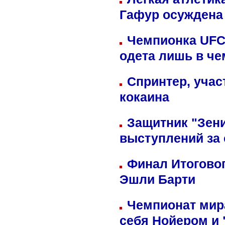
Гафур осуждена 
Чемпионка UFC
одета лишь в че
Спринтер, учас
кокаина
Защитник "Зен
выступлений за
Финал Итоговог
Эшли Барти
Чемпионат мир
себя Нойером и 