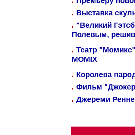
Премьеру новог
Выставка скуль
"Великий Гэтсб
Полевым, решив
Театр "Момикс"
MOMIX
Королева парод
Фильм "Джокер
Джереми Реннер