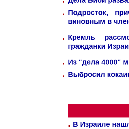
Дела Биби разва
Подросток, пр
виновным в член
Кремль рассм
гражданки Изра
Из "дела 4000" м
Выбросил кокаин
В Израиле нашл