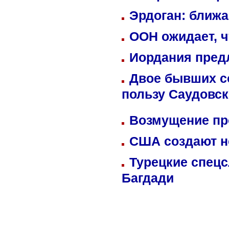
Эрдоган: ближ
ООН ожидает, ч
Иордания пред
Двое бывших со
пользу Саудовс
Возмущение пр
США создают н
Турецкие спецс
Багдади