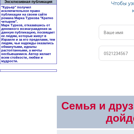
Эксклюзивная публикация
"Курьер" получил
исключительное право
публикации на своем сайте
романа Марка Туркова "
Кратно
четырем
".
Марк Турков, отказавшись от
денежного вознаграждения за
данную публикацию, посвящает
ее людям, которые живут в
Израиле и за его пределами, тем
людям, чьи надежды оказались
обманутыми, идеалы
растоптанными, а мечты
несбывшимися. Автор желает
всем стойкости, любви и
мудрости.
Семья и друз
дойд