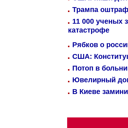
Трампа оштраф
11 000 ученых 
катастрофе
Рябков о росс
США: Конститу
Потоп в больн
Ювелирный дом
В Киеве замини