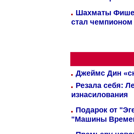
Шахматы Фишер
стал чемпионом
Джеймс Дин «сн
Резала себя: Л
изнасилования
Подарок от "Эг
"Машины Време