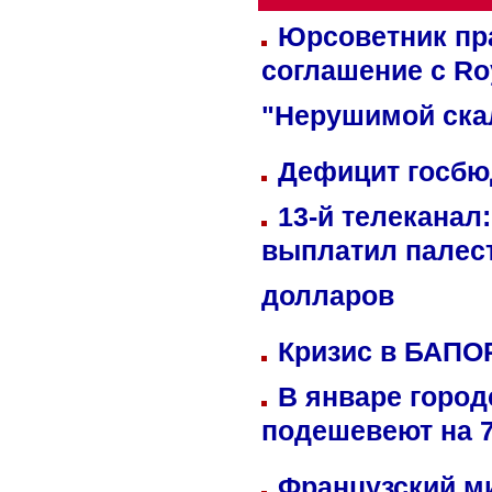
Юрсоветник пр
соглашение с Ro
"Нерушимой ска
Дефицит госбюд
13-й телеканал
выплатил палес
долларов
Кризис в БАПО
В январе город
подешевеют на 
Французский м