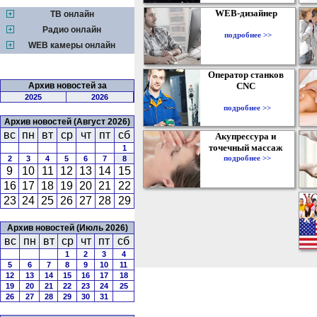
WEB-дизайнер
ТВ онлайн
Радио онлайн
подробнее >>
WEB камеры онлайн
Оператор станков
Архив новостей за
CNC
2025
2026
подробнее >>
Архив новостей (Август 2026)
вс
пн
вт
ср
чт
пт
сб
Акупрессура и
точечный массаж
1
подробнее >>
2
3
4
5
6
7
8
9
10
11
12
13
14
15
16
17
18
19
20
21
22
23
24
25
26
27
28
29
Архив новостей (Июль 2026)
вс
пн
вт
ср
чт
пт
сб
1
2
3
4
5
6
7
8
9
10
11
12
13
14
15
16
17
18
19
20
21
22
23
24
25
26
27
28
29
30
31