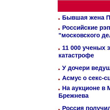
Бывшая жена П
Российские рэ
"московского де
11 000 ученых 
катастрофе
У дочери веду
Асмус о секс-с
На аукционе в 
Брежнева
Россия получил