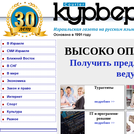
В Израиле
ВЫСОКО ОП
СМИ Израиля
Ближний Восток
Получить пред
В СНГ
вед
В мире
Экономика
Турагенты
Закон и право
Интернет
подробнее >>
Спорт
Культура
IT и программи-
рование
Разное
подробнее >>