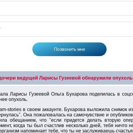
дочери ведущей Ларисы Гузеевой обнаружили опухоль
ала Ларисы Гузеевой Ольга Бухарова поделилась в соцс
нее опухоль.
am-stories в своем аккаунте. Бухарова выложила снимок и
вернулась". Она пожаловалась на самочувствие и опублик
ила обещанием, что "если придется делать вторую опер
омент, когда ты был счастлив несколько дней, тебя ничто н
 организм напоминает тебе, что ты не заслуживаешь счастья