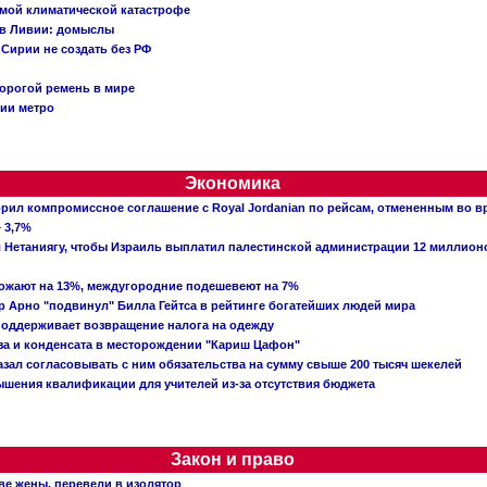
емой климатической катастрофе
 в Ливии: домыслы
Сирии не создать без РФ
орогой ремень в мире
ции метро
Экономика
рил компромиссное соглашение с Royal Jordanian по рейсам, отмененным во 
 3,7%
ал Нетаниягу, чтобы Израиль выплатил палестинской администрации 12 миллио
рожают на 13%, междугородние подешевеют на 7%
 Арно "подвинул" Билла Гейтса в рейтинге богатейших людей мира
поддерживает возвращение налога на одежду
аза и конденсата в месторождении "Кариш Цафон"
зал согласовывать с ним обязательства на сумму свыше 200 тысяч шекелей
шения квалификации для учителей из-за отсутствия бюджета
Закон и право
ве жены, перевели в изолятор