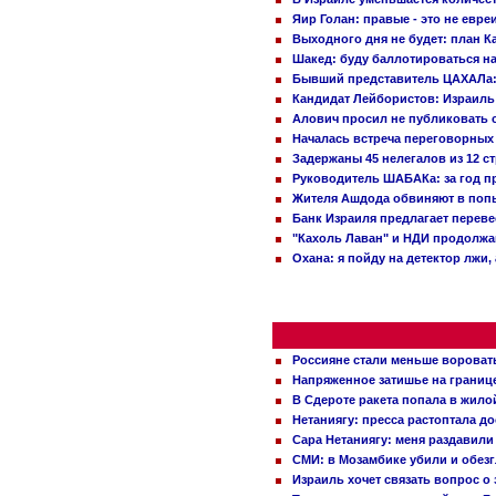
Яир Голан: правые - это не евре
Выходного дня не будет: план 
Шакед: буду баллотироваться н
Бывший представитель ЦАХАЛа: 
Кандидат Лейбористов: Израиль 
Алович просил не публиковать с
Началась встреча переговорных
Задержаны 45 нелегалов из 12 с
Руководитель ШАБАКа: за год п
Жителя Ашдода обвиняют в попы
Банк Израиля предлагает переве
"Кахоль Лаван" и НДИ продолж
Охана: я пойду на детектор лжи,
Россияне стали меньше вороват
Напряженное затишье на границ
В Сдероте ракета попала в жило
Нетаниягу: пресса растоптала д
Сара Нетаниягу: меня раздавили
СМИ: в Мозамбике убили и обез
Израиль хочет связать вопрос 