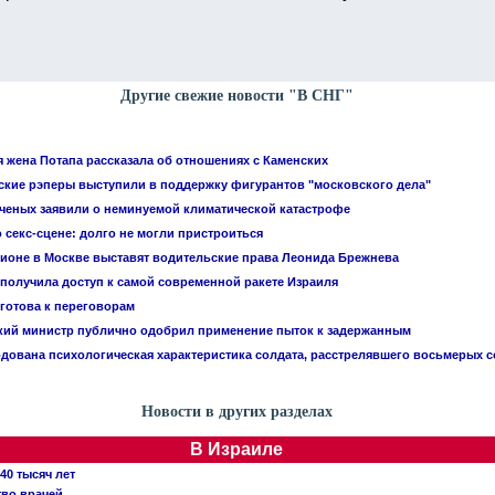
Другие свежие новости "В СНГ"
 жена Потапа рассказала об отношениях с Каменских
ские рэперы выступили в поддержку фигурантов "московского дела"
 ученых заявили о неминуемой климатической катастрофе
 секс-сцене: долго не могли пристроиться
ционе в Москве выставят водительские права Леонида Брежнева
 получила доступ к самой современной ракете Израиля
 готова к переговорам
кий министр публично одобрил применение пыток к задержанным
дована психологическая характеристика солдата, расстрелявшего восьмерых 
Новости в других разделах
В Израиле
40 тысяч лет
тво врачей