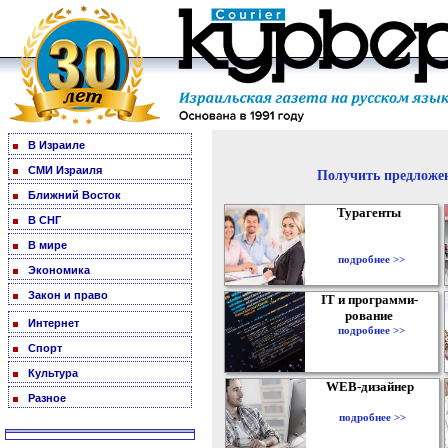
В Израиле
СМИ Израиля
Получить предложен
Ближний Восток
Турагенты
В СНГ
В мире
подробнее >>
Экономика
Закон и право
IT и программи-
рование
Интернет
подробнее >>
Спорт
Культура
WEB-дизайнер
Разное
подробнее >>