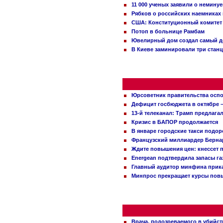
11 000 ученых заявили о немину
Рябков о российских наемниках
США: Конституционный комитет 
Потоп в больнице Рамбам
Ювелирный дом создал самый д
В Киеве заминировали три стан
Юрсоветник правительства оспо
Дефицит госбюджета в октябре –
13-й телеканал: Трамп предлаг
Кризис в БАПОР продолжается
В январе городские такси подо
Французский миллиардер Бернар
Ждите повышения цен: кнессет 
Energean подтвердила запасы г
Главный аудитор минфина прика
Минпрос прекращает курсы повы
Врача, подозреваемого в убийст