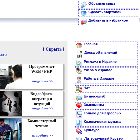
Обратная связь
Сделать стартовой
Добавить в избранное
Главная
[ Скрыть ]
Доска объявлений
аиля
Реклама в Израиле
Программист
Учеба в Израиле
WEB / PHP
Работа в Израиле
подробнее >>
Чат
Видео/фото-
Бизнес-клуб
оператор и
ведущий
Знакомства
подробнее >>
Только для взрослых
Компьютерный
Классическая музыка
техник
Культура
подробнее >>
Литературный Курьер