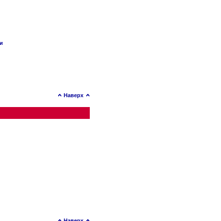
ии
Наверх
Наверх