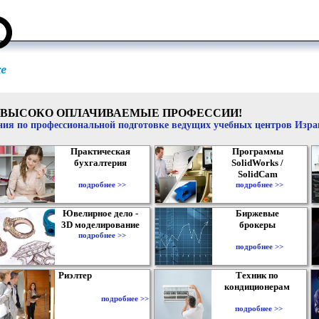
ВЫСОКО ОПЛАЧИВАЕМЫЕ ПРОФЕССИИ!
ия по профессиональной подготовке ведущих учебных центров Изр
Практическая
Программы
бухгалтерия
SolidWorks /
SolidCam
подробнее >>
подробнее >>
Ювелирное дело -
Биржевые
3D моделирование
брокеры
подробнее >>
подробнее >>
Риэлтер
Техник по
кондиционерам
подробнее >>
подробнее >>