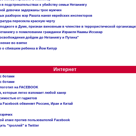
в подстрекательствах к убийству семьи Нетаниягу
тней девочки задержаны трое мужчин
х разборок мэр Рахата нанял еврейских инспекторов
ратура пересекла красную черту
 поджоге в Думе, признан виновным в членстве в террористической организац
етаниягу о помиловании гражданки Израиля Наамы Иссахар
 освобождения дойдем до Нетаниягу и Путина"
инение во взятке
 о сбившем ребенка в Йом Кипур
Интернет
с ботами
с ботами
 логотип на FACEBOOK
, которые легко взломает любой хакер
симостью от гаджетов
ва Facebook обвиняет Россию, Иран и Китай
езрячих
й атаке против пользователей Facebook
ть "троллей" в Twitter