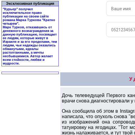
Эксклюзивная публикация
"Курьер" получил
исключительное право
публикации на своем сайте
романа Марка Туркова "
Кратно
четырем
".
Марк Турков, отказавшись от
денежного вознаграждения за
данную публикацию, посвящает
ее людям, которые живут в
Израиле и за его пределами, тем
людям, чьи надежды оказались
обманутыми, идеалы
растоптанными, а мечты
несбывшимися. Автор желает
всем стойкости, любви и
мудрости.
У 
Дочь телеведущей Первого кан
врачи снова диагностировали у 
Она сообщила об этом в Instagr
написала, что опухоль снова "
из изображений она сопровод
татуировку на ягодицах. "Тот м
жизнь налаживается, и тут твой