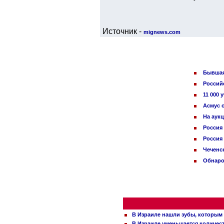
Источник -
mignews.com
Бывшая
Россий
11 000
Асмус о
На аук
Россия
Россия
Чеченс
Обнаро
В Израиле нашли зубы, которым 
В Израиле уменьшается количес