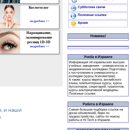
Косметолог
Субботние свечи
Полезные ссылки
подробнее >>
Архив
Наращивание,
Новинка!
ламинирование
ресниц 1D-3D
подробнее >>
Учеба в Израиле
Информация об израильских высших
учебных заведениях - университетах и
академических колледжах.Подготовка
к поступлению в университеты и
колледжи (курсы психометрии).
А также: курсы иврита, английского
языка, компьютерные курсы, курсы
бухгалтеров, секретарей, турагентов,
курсы альтернативной медицины.
Полезные ссылки.
Работа в Израиле
Самая большая подборка ссылок на
доски объявлений, бюро по
трудоустройству, сайты по поиску
работы в Hi-Tech в Израиле.