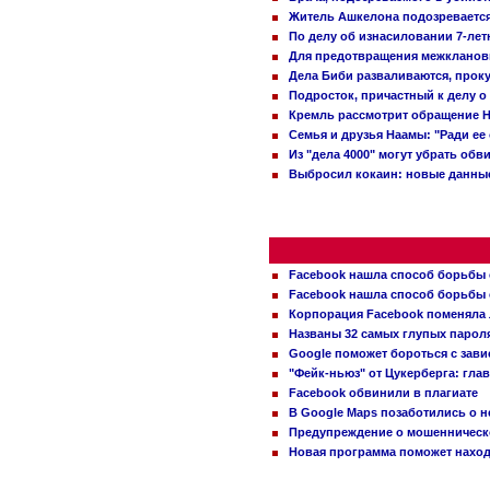
Житель Ашкелона подозревается 
По делу об изнасиловании 7-ле
Для предотвращения межклановы
Дела Биби разваливаются, проку
Подросток, причастный к делу о
Кремль рассмотрит обращение Н
Семья и друзья Наамы: "Ради ее
Из "дела 4000" могут убрать обв
Выбросил кокаин: новые данные
Facebook нашла способ борьбы 
Facebook нашла способ борьбы 
Корпорация Facebook поменяла
Названы 32 самых глупых пароля
Google поможет бороться с зави
"Фейк-ньюз" от Цукерберга: гла
Facebook обвинили в плагиате
В Google Maps позаботились о н
Предупреждение о мошенническо
Новая программа поможет находи