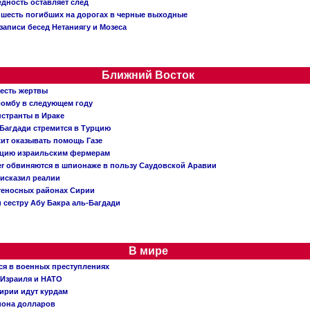
едность оставляет след
: шесть погибших на дорогах в черные выходные
записи бесед Нетаниягу и Мозеса
Ближний Восток
 есть жертвы
бомбу в следующем году
нстранты в Ираке
Багдади стремится в Турцию
жит оказывать помощь Газе
ацию израильским фермерам
er обвиняются в шпионаже в пользу Саудовской Аравии
исказил реалии
теносных районах Сирии
 сестру Абу Бакра аль-Багдади
В мире
ся в военных преступлениях
 Израиля и НАТО
ирии идут курдам
иона долларов