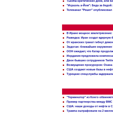
Тысяча критических дней, или Б
"Исраэль а-Йом": Беда за бедой
Телеканал "Решет" опубликовал 
В Иране мощное землетрясение:
Разведка: Иран создат ядерную 
От иранских гранат гибнут демо
Эрдоган: ближайшее окружение 
ООН ожидает, что Катар продол
Иордания предложила компенс
Двое бывших сотрудников Twitt
Возмущение прокуроров: Охана 
США создают новые базы в неф
Турецкие спецслужбы задержали
"Терминатор" из Конго обвиняет
Пример партнерства между ВМС
США: наши доходы от нефти в С
Трампа оштрафовали на 2 милл