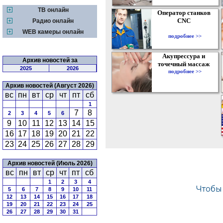
ТВ онлайн
Оператор станков
CNC
Радио онлайн
WEB камеры онлайн
подробнее >>
Акупрессура и
Архив новостей за
точечный массаж
2025
2026
подробнее >>
Архив новостей (Август 2026)
вс
пн
вт
ср
чт
пт
сб
1
7
8
2
3
4
5
6
9
10
11
12
13
14
15
16
17
18
19
20
21
22
23
24
25
26
27
28
29
Архив новостей (Июль 2026)
вс
пн
вт
ср
чт
пт
сб
1
2
3
4
5
6
7
8
9
10
11
12
13
14
15
16
17
18
19
20
21
22
23
24
25
26
27
28
29
30
31