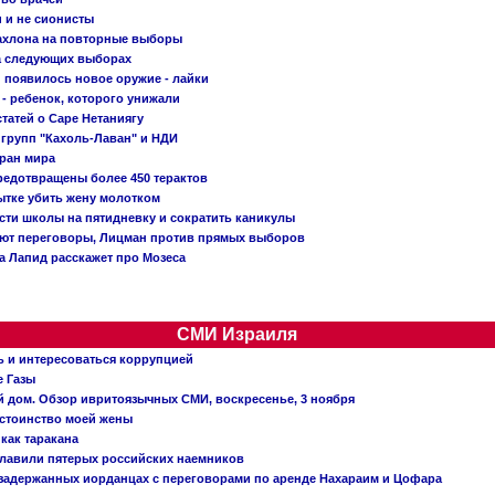
и и не сионисты
Кахлона на повторные выборы
а следующих выборах
появилось новое оружие - лайки
- ребенок, которого унижали
татей о Саре Нетаниягу
 групп "Кахоль-Лаван" и НДИ
тран мира
редотвращены более 450 терактов
тке убить жену молотком
сти школы на пятидневку и сократить каникулы
ают переговоры, Лицман против прямых выборов
 а Лапид расскажет про Мозеса
СМИ Израиля
ь и интересоваться коррупцией
е Газы
й дом. Обзор ивритоязычных СМИ, воскресенье, 3 ноября
остоинство моей жены
 как таракана
главили пятерых российских наемников
о задержанных иорданцах с переговорами по аренде Нахараим и Цофара