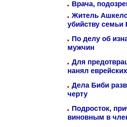
Врача, подозре
Житель Ашкелон
убийству семьи 
По делу об изн
мужчин
Для предотвра
нанял еврейских
Дела Биби разв
черту
Подросток, при
виновным в член