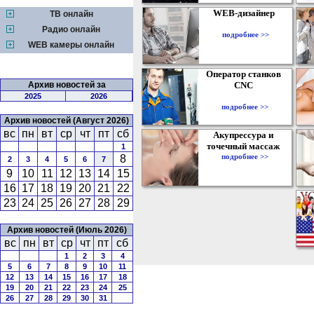
WEB-дизайнер
ТВ онлайн
Радио онлайн
подробнее >>
WEB камеры онлайн
Оператор станков
Архив новостей за
CNC
2025
2026
подробнее >>
Архив новостей (Август 2026)
вс
пн
вт
ср
чт
пт
сб
Акупрессура и
точечный массаж
1
подробнее >>
8
2
3
4
5
6
7
9
10
11
12
13
14
15
16
17
18
19
20
21
22
23
24
25
26
27
28
29
Архив новостей (Июль 2026)
вс
пн
вт
ср
чт
пт
сб
1
2
3
4
5
6
7
8
9
10
11
12
13
14
15
16
17
18
19
20
21
22
23
24
25
26
27
28
29
30
31