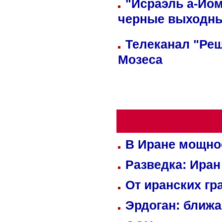
"Исраэль а-Йом
черные выходн
Телеканал "Реш
Мозеса
В Иране мощно
Разведка: Иран
От иранских гр
Эрдоган: ближ