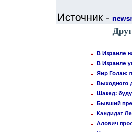
Источник -
newsr
Друг
В Израиле н
В Израиле у
Яир Голан: 
Выходного д
Шакед: буд
Бывший пре
Кандидат Ле
Алович прос