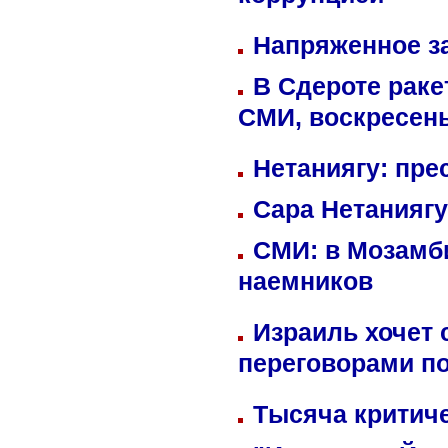
коррупцией
Напряженное за
В Сдероте раке
СМИ, воскресень
Нетаниягу: пре
Сара Нетаниягу
СМИ: в Мозамби
наемников
Израиль хочет 
переговорами п
Тысяча критиче