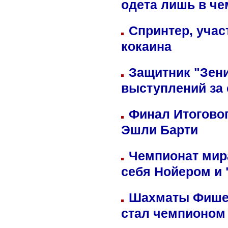
одета лишь в че
Спринтер, учас
кокаина
Защитник "Зен
выступлений за
Финал Итоговог
Эшли Барти
Чемпионат мир
себя Нойером и 
Шахматы Фишер
стал чемпионом