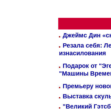
Джеймс Дин «сн
Резала себя: Л
изнасилования
Подарок от "Эг
"Машины Време
Премьеру новог
Выставка скуль
"Великий Гэтсб