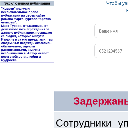
Эксклюзивная публикация
"Курьер" получил
исключительное право
публикации на своем сайте
романа Марка Туркова "
Кратно
четырем
".
Марк Турков, отказавшись от
денежного вознаграждения за
данную публикацию, посвящает
ее людям, которые живут в
Израиле и за его пределами, тем
людям, чьи надежды оказались
обманутыми, идеалы
растоптанными, а мечты
несбывшимися. Автор желает
всем стойкости, любви и
мудрости.
Задержаны
Сотрудники у