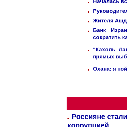
Началась вс
Руководител
Жителя Ашд
Банк Изра
сократить к
"Кахоль Ла
прямых выб
Охана: я по
Россияне стали