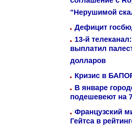
соглашение с Ro
"Нерушимой ска
Дефицит госбюд
13-й телеканал
выплатил палес
долларов
Кризис в БАПО
В январе город
подешевеют на 
Французский м
Гейтса в рейтин