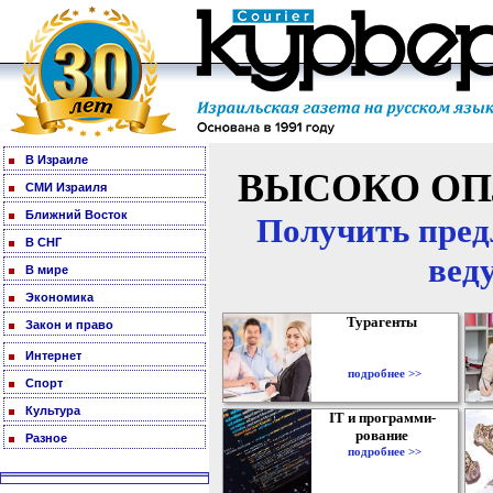
В Израиле
ВЫСОКО ОП
СМИ Израиля
Ближний Восток
Получить пред
В СНГ
вед
В мире
Экономика
Турагенты
Закон и право
Интернет
подробнее >>
Спорт
Культура
IT и программи-
рование
Разное
подробнее >>