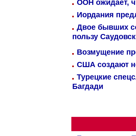
ООН ожидает, ч
Иордания пред
Двое бывших со
пользу Саудовс
Возмущение пр
США создают н
Турецкие спецс
Багдади