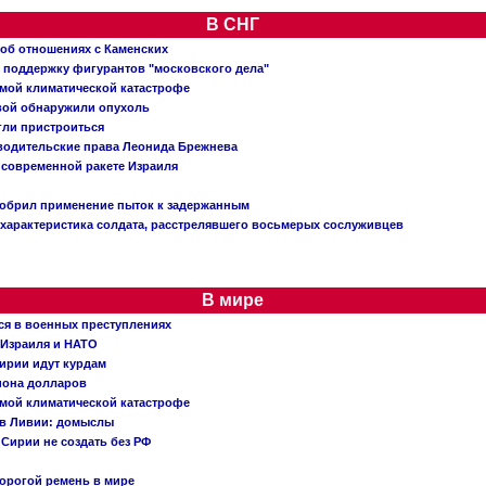
В СНГ
 об отношениях с Каменских
 поддержку фигурантов "московского дела"
емой климатической катастрофе
вой обнаружили опухоль
огли пристроиться
 водительские права Леонида Брежнева
 современной ракете Израиля
добрил применение пыток к задержанным
характеристика солдата, расстрелявшего восьмерых сослуживцев
В мире
ся в военных преступлениях
 Израиля и НАТО
ирии идут курдам
иона долларов
емой климатической катастрофе
 в Ливии: домыслы
Сирии не создать без РФ
орогой ремень в мире