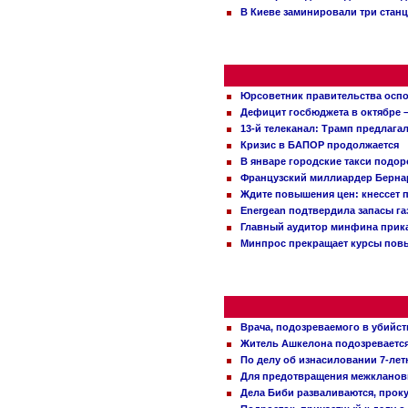
В Киеве заминировали три стан
Юрсоветник правительства оспо
Дефицит госбюджета в октябре –
13-й телеканал: Трамп предлаг
Кризис в БАПОР продолжается
В январе городские такси подо
Французский миллиардер Бернар
Ждите повышения цен: кнессет 
Energean подтвердила запасы г
Главный аудитор минфина прика
Минпрос прекращает курсы повы
Врача, подозреваемого в убийст
Житель Ашкелона подозревается 
По делу об изнасиловании 7-ле
Для предотвращения межклановы
Дела Биби разваливаются, проку