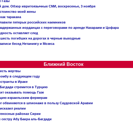
е Газы
й дом. Обзор ивритоязычных СМИ, воскресенье, 3 ноября
остоинство моей жены
 как таракана
главили пятерых российских наемников
о задержанных иорданцах с переговорами по аренде Нахараим и Цофара
едность оставляет след
: шесть погибших на дорогах в черные выходные
записи бесед Нетаниягу и Мозеса
Ближний Восток
 есть жертвы
бомбу в следующем году
нстранты в Ираке
Багдади стремится в Турцию
жит оказывать помощь Газе
ацию израильским фермерам
er обвиняются в шпионаже в пользу Саудовской Аравии
исказил реалии
теносных районах Сирии
 сестру Абу Бакра аль-Багдади