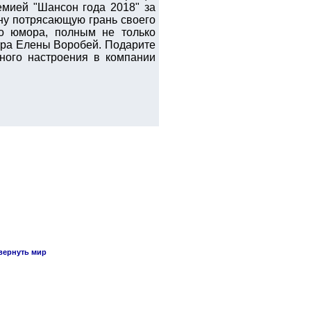
емией "Шансон года 2018" за
ну потрясающую грань своего
о юмора, полным не только
тра Елены Воробей. Подарите
чного настроения в компании
вернуть мир