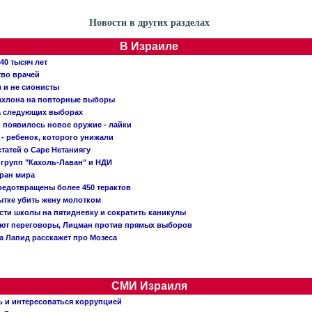
Новости в других разделах
В Израиле
40 тысяч лет
тво врачей
и и не сионисты
Кахлона на повторные выборы
а следующих выборах
появилось новое оружие - лайки
- ребенок, которого унижали
татей о Саре Нетаниягу
 групп "Кахоль-Лаван" и НДИ
тран мира
редотвращены более 450 терактов
тке убить жену молотком
сти школы на пятидневку и сократить каникулы
ают переговоры, Лицман против прямых выборов
 а Лапид расскажет про Мозеса
СМИ Израиля
ь и интересоваться коррупцией