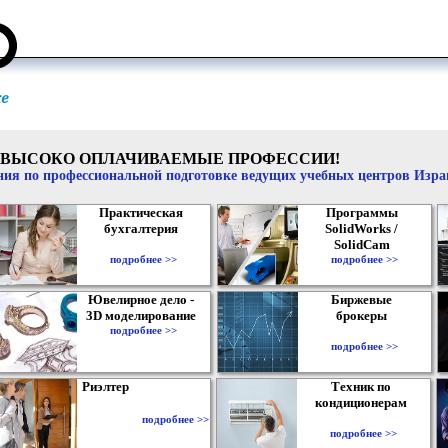
ВЫСОКО ОПЛАЧИВАЕМЫЕ ПРОФЕССИИ!
ия по профессиональной подготовке ведущих учебных центров Изр
Практическая
Программы
бухгалтерия
SolidWorks /
SolidCam
подробнее >>
подробнее >>
Ювелирное дело -
Биржевые
3D моделирование
брокеры
подробнее >>
подробнее >>
Риэлтер
Техник по
кондиционерам
подробнее >>
подробнее >>