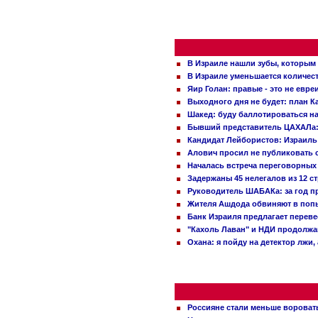
В Израиле нашли зубы, которым 
В Израиле уменьшается количес
Яир Голан: правые - это не евре
Выходного дня не будет: план 
Шакед: буду баллотироваться н
Бывший представитель ЦАХАЛа: 
Кандидат Лейбористов: Израиль 
Алович просил не публиковать с
Началась встреча переговорных
Задержаны 45 нелегалов из 12 с
Руководитель ШАБАКа: за год п
Жителя Ашдода обвиняют в попы
Банк Израиля предлагает переве
"Кахоль Лаван" и НДИ продолж
Охана: я пойду на детектор лжи,
Россияне стали меньше вороват