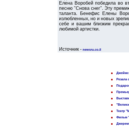
Елена Воробей победила во вт
песню "Снова снег". Эту преми
таланта. Бенефис Елены Вор
излюбленных, но и новых зрели
себе и вашим близким прекрас
любимой артистки.
Источник -
newsru.co.il
Джеймс 
Резала 
Подарок
Премьер
Выставк
"Велики
Театр "
Фильм 
Джереми