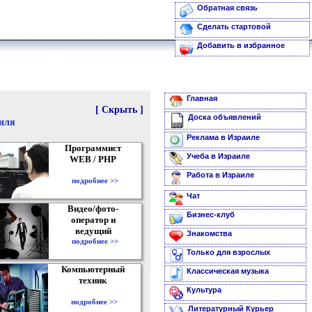
Обратная связь
Сделать стартовой
Добавить в избранное
Главная
[ Скрыть ]
Доска объявлений
аиля
Реклама в Израиле
Программист
Учеба в Израиле
WEB / PHP
Работа в Израиле
подробнее >>
Чат
Видео/фото-
Бизнес-клуб
оператор и
ведущий
Знакомства
подробнее >>
Только для взрослых
Компьютерный
Классическая музыка
техник
Культура
подробнее >>
Литературный Курьер