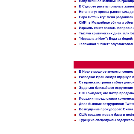
Напряженное затишье на границ
В Сдероте ракета попала в жило
Нетаниягу: пресса растоптала д
Сара Нетаниягу: меня раздавили
СМИ: в Мозамбике убили и обез
Израиль хочет связать вопрос 
Тысяча критических дней, или Б
"Исраэль а-Йом": Беда за бедой
Телеканал "Решет" опубликовал 
В Иране мощное землетрясение:
Разведка: Иран создат ядерную 
От иранских гранат гибнут демо
Эрдоган: ближайшее окружение 
ООН ожидает, что Катар продол
Иордания предложила компенс
Двое бывших сотрудников Twitt
Возмущение прокуроров: Охана 
США создают новые базы в неф
Турецкие спецслужбы задержали