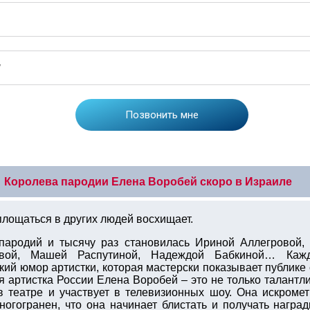
Королева пародии Елена Воробей скоро в Израиле
лощаться в других людей восхищает.
 пародий и тысячу раз становилась Ириной Аллегровой,
овой, Машей Распутиной, Надеждой Бабкиной… Кажд
кий юмор артистки, которая мастерски показывает публике
я артистка России Елена Воробей – это не только талантл
 в театре и участвует в телевизионных шоу. Она искро
многогранен, что она начинает блистать и получать нагр