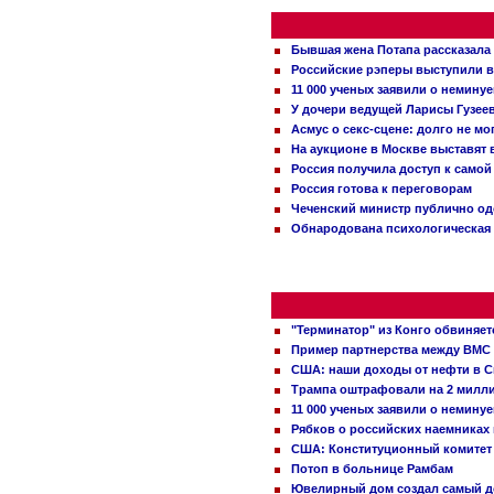
Бывшая жена Потапа рассказала
Российские рэперы выступили в
11 000 ученых заявили о немину
У дочери ведущей Ларисы Гузее
Асмус о секс-сцене: долго не м
На аукционе в Москве выставят
Россия получила доступ к самой
Россия готова к переговорам
Чеченский министр публично о
Обнародована психологическая 
"Терминатор" из Конго обвиняет
Пример партнерства между ВМС
США: наши доходы от нефти в С
Трампа оштрафовали на 2 милл
11 000 ученых заявили о немину
Рябков о российских наемниках
США: Конституционный комитет 
Потоп в больнице Рамбам
Ювелирный дом создал самый д