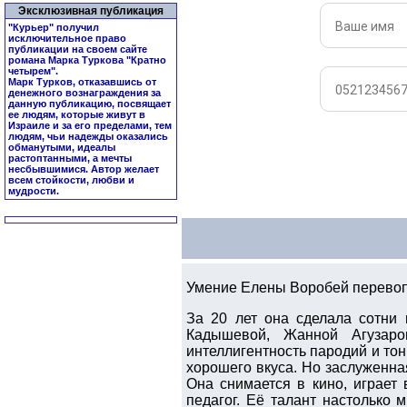
Эксклюзивная публикация
"Курьер" получил
исключительное право
публикации на своем сайте
романа Марка Туркова "
Кратно
четырем
".
Марк Турков, отказавшись от
денежного вознаграждения за
данную публикацию, посвящает
ее людям, которые живут в
Израиле и за его пределами, тем
людям, чьи надежды оказались
обманутыми, идеалы
растоптанными, а мечты
несбывшимися. Автор желает
всем стойкости, любви и
мудрости.
Умение Елены Воробей перевоп
За 20 лет она сделала сотни
Кадышевой, Жанной Агузар
интеллигентность пародий и тон
хорошего вкуса. Но заслуженна
Она снимается в кино, играет
педагог. Её талант настолько 