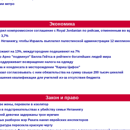
ции метро
Экономика
рил компромиссное соглашение с Royal Jordanian по рейсам, отмененным во 
 3,7%
ал Нетаниягу, чтобы Израиль выплатил палестинской администрации 12 миллио
рожают на 13%, междугородние подешевеют на 7%
 Арно "подвинул" Билла Гейтса в рейтинге богатейших людей мира
поддерживает возвращение налога на одежду
аза и конденсата в месторождении "Кариш Цафон"
зал согласовывать с ним обязательства на сумму свыше 200 тысяч шекелей
шения квалификации для учителей из-за отсутствия бюджета
Закон и право
ве жены, перевели в изолятор
в подстрекательствах к убийству семьи Нетаниягу
тней девочки задержаны трое мужчин
х разборок мэр Рахата нанял еврейских инспекторов
ратура пересекла красную черту