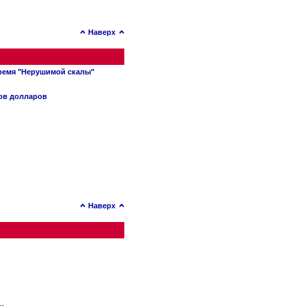
Наверх
время "Нерушимой скалы"
нов долларов
Наверх