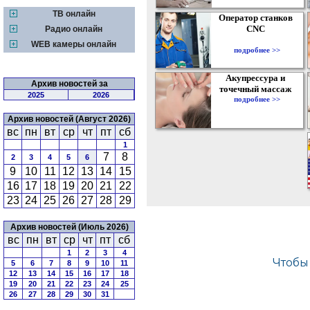
ТВ онлайн
Оператор станков
CNC
Радио онлайн
WEB камеры онлайн
подробнее >>
Акупрессура и
Архив новостей за
точечный массаж
2025
2026
подробнее >>
Архив новостей (Август 2026)
вс
пн
вт
ср
чт
пт
сб
1
7
8
2
3
4
5
6
9
10
11
12
13
14
15
16
17
18
19
20
21
22
23
24
25
26
27
28
29
Архив новостей (Июль 2026)
вс
пн
вт
ср
чт
пт
сб
1
2
3
4
5
6
7
8
9
10
11
12
13
14
15
16
17
18
19
20
21
22
23
24
25
26
27
28
29
30
31