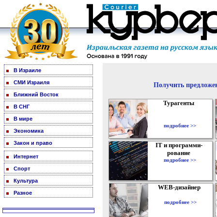
В Израиле
СМИ Израиля
Получить предложен
Ближний Восток
Турагенты
В СНГ
В мире
подробнее >>
Экономика
Закон и право
IT и программи-
рование
Интернет
подробнее >>
Спорт
Культура
WEB-дизайнер
Разное
подробнее >>