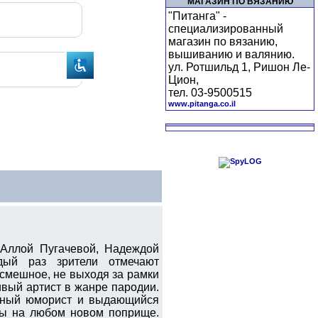
МАГАЗИН ПО ВЯЗАНИЮ
"Питанга" -
специализированный
магазин по вязанию,
вышиванию и валянию.
ул. Ротшильд 1, Ришон Ле-
Цион,
тел. 03-9500515
www.pitanga.co.il
 Аллой Пугачевой, Надеждой
ый раз зрители отмечают
 смешное, не выходя за рамки
ивый артист в жанре пародии.
метный юморист и выдающийся
ады на любом новом поприще.