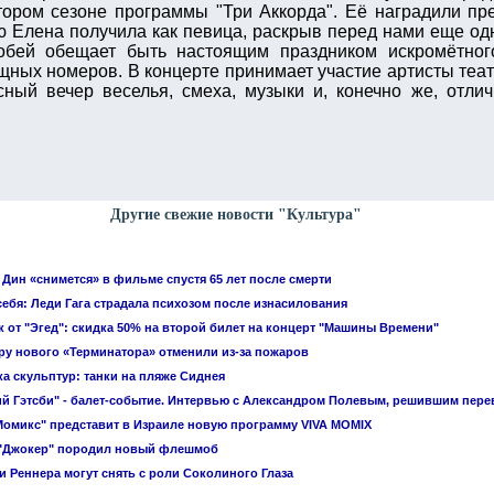
ором сезоне программы "Три Аккорда". Её наградили пр
ю Елена получила как певица, раскрыв перед нами еще од
обей обещает быть настоящим праздником искромётног
щных номеров. В концерте принимает участие артисты теа
ный вечер веселья, смеха, музыки и, конечно же, отли
Другие свежие новости "Культура"
Дин «снимется» в фильме спустя 65 лет после смерти
себя: Леди Гага страдала психозом после изнасилования
 от "Эгед": скидка 50% на второй билет на концерт "Машины Времени"
у нового «Терминатора» отменили из-за пожаров
а скульптур: танки на пляже Сиднея
й Гэтсби" - балет-событие. Интервью с Александром Полевым, решившим пере
Момикс" представит в Израиле новую программу VIVA MOMIX
"Джокер" породил новый флешмоб
 Реннера могут снять с роли Соколиного Глаза