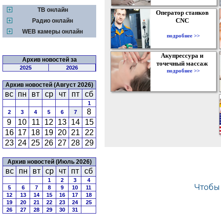
ТВ онлайн
Оператор станков
CNC
Радио онлайн
WEB камеры онлайн
подробнее >>
Акупрессура и
Архив новостей за
точечный массаж
2025
2026
подробнее >>
Архив новостей (Август 2026)
вс
пн
вт
ср
чт
пт
сб
1
8
2
3
4
5
6
7
9
10
11
12
13
14
15
16
17
18
19
20
21
22
23
24
25
26
27
28
29
Архив новостей (Июль 2026)
вс
пн
вт
ср
чт
пт
сб
1
2
3
4
5
6
7
8
9
10
11
12
13
14
15
16
17
18
19
20
21
22
23
24
25
26
27
28
29
30
31