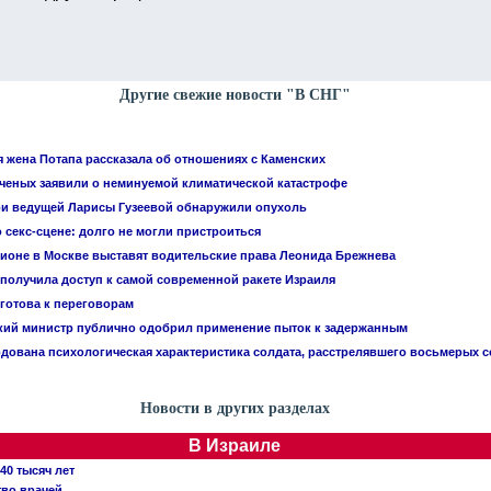
Другие свежие новости "В СНГ"
 жена Потапа рассказала об отношениях с Каменских
 ученых заявили о неминуемой климатической катастрофе
ри ведущей Ларисы Гузеевой обнаружили опухоль
 секс-сцене: долго не могли пристроиться
ционе в Москве выставят водительские права Леонида Брежнева
 получила доступ к самой современной ракете Израиля
 готова к переговорам
кий министр публично одобрил применение пыток к задержанным
дована психологическая характеристика солдата, расстрелявшего восьмерых 
Новости в других разделах
В Израиле
40 тысяч лет
тво врачей