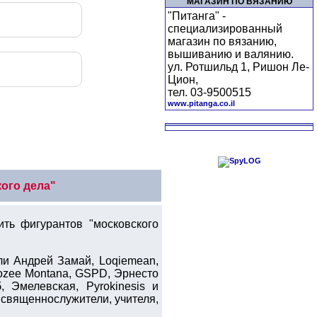
МАГАЗИН ПО ВЯЗАНИЮ
"Питанга" -
специализированный
магазин по вязанию,
вышиванию и валянию.
ул. Ротшильд 1, Ришон Ле-
Цион,
тел. 03-9500515
www.pitanga.co.il
ого дела"
ть фигурантов "московского
ли Андрей Замай, Loqiemean,
Mozee Montana, GSPD, Эрнесто
 Эмелевская, Pyrokinesis и
 священнослужители, учителя,