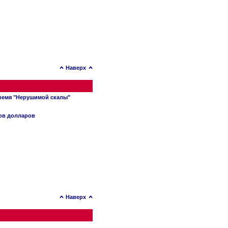
Наверх
время "Нерушимой скалы"
нов долларов
Наверх