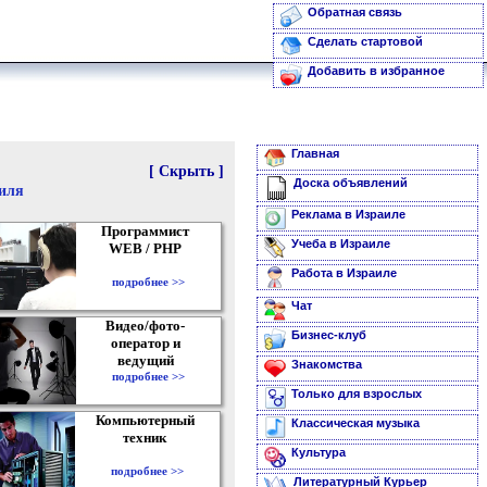
Обратная связь
Сделать стартовой
Добавить в избранное
Главная
[ Скрыть ]
Доска объявлений
аиля
Реклама в Израиле
Программист
Учеба в Израиле
WEB / PHP
Работа в Израиле
подробнее >>
Чат
Видео/фото-
Бизнес-клуб
оператор и
ведущий
Знакомства
подробнее >>
Только для взрослых
Компьютерный
Классическая музыка
техник
Культура
подробнее >>
Литературный Курьер