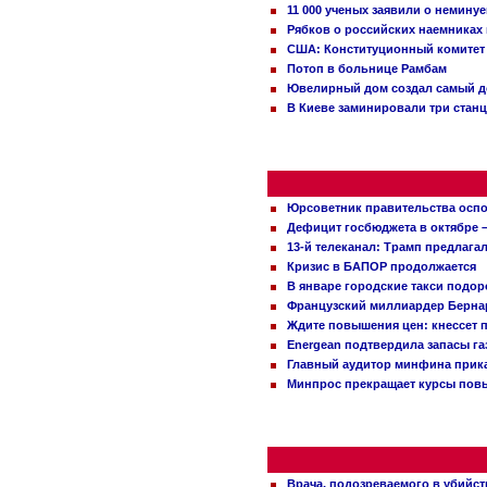
11 000 ученых заявили о немину
Рябков о российских наемниках
США: Конституционный комитет 
Потоп в больнице Рамбам
Ювелирный дом создал самый д
В Киеве заминировали три стан
Юрсоветник правительства оспо
Дефицит госбюджета в октябре –
13-й телеканал: Трамп предлаг
Кризис в БАПОР продолжается
В январе городские такси подо
Французский миллиардер Бернар
Ждите повышения цен: кнессет 
Energean подтвердила запасы г
Главный аудитор минфина прика
Минпрос прекращает курсы повы
Врача, подозреваемого в убийст