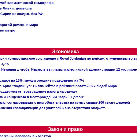
емой климатической катастрофе
 в Ливии: домыслы
Сирии не создать без РФ
орогой ремень в мире
ции метро
Экономика
рил компромиссное соглашение с Royal Jordanian по рейсам, отмененным во 
 3,7%
ал Нетаниягу, чтобы Израиль выплатил палестинской администрации 12 миллио
рожают на 13%, междугородние подешевеют на 7%
 Арно "подвинул" Билла Гейтса в рейтинге богатейших людей мира
поддерживает возвращение налога на одежду
аза и конденсата в месторождении "Кариш Цафон"
зал согласовывать с ним обязательства на сумму свыше 200 тысяч шекелей
шения квалификации для учителей из-за отсутствия бюджета
Закон и право
ве жены, перевели в изолятор