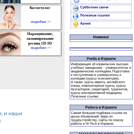
Косметолог
Субботние свечи
Полезные ссылки
подробнее >>
Архив
Наращивание,
Новинка!
ламинирование
ресниц 1D-3D
подробнее >>
Учеба в Израиле
Информация об израильских высших
учебных заведениях - университетах и
академических колледжах.Подготовка
к поступлению в университеты и
колледжи (курсы психометрии).
А также: курсы иврита, английского
языка, компьютерные курсы, курсы
бухгалтеров, секретарей, турагентов,
курсы альтернативной медицины.
Полезные ссылки.
Работа в Израиле
Самая большая подборка ссылок на
доски объявлений, бюро по
трудоустройству, сайты по поиску
работы в Hi-Tech в Израиле.