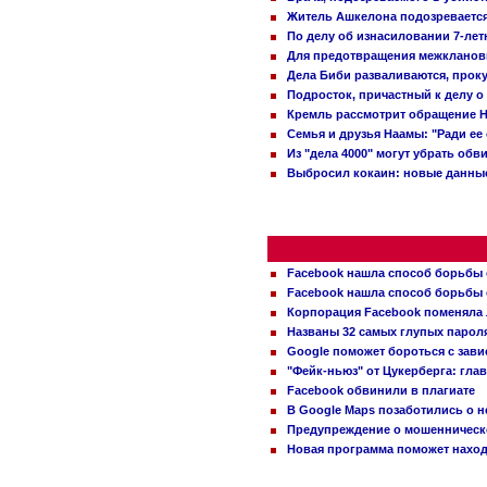
Житель Ашкелона подозревается 
По делу об изнасиловании 7-ле
Для предотвращения межклановы
Дела Биби разваливаются, проку
Подросток, причастный к делу о
Кремль рассмотрит обращение Н
Семья и друзья Наамы: "Ради ее
Из "дела 4000" могут убрать обв
Выбросил кокаин: новые данные
Facebook нашла способ борьбы 
Facebook нашла способ борьбы 
Корпорация Facebook поменяла
Названы 32 самых глупых пароля
Google поможет бороться с зави
"Фейк-ньюз" от Цукерберга: гла
Facebook обвинили в плагиате
В Google Maps позаботились о н
Предупреждение о мошенническо
Новая программа поможет находи