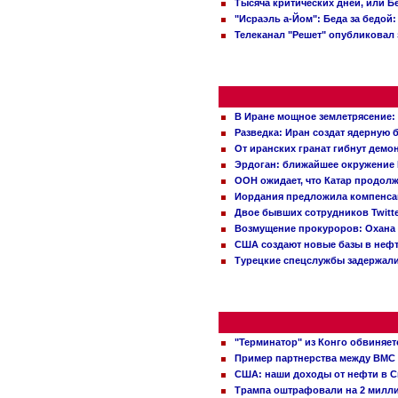
Тысяча критических дней, или Б
"Исраэль а-Йом": Беда за бедой
Телеканал "Решет" опубликовал 
В Иране мощное землетрясение:
Разведка: Иран создат ядерную 
От иранских гранат гибнут демо
Эрдоган: ближайшее окружение 
ООН ожидает, что Катар продол
Иордания предложила компенс
Двое бывших сотрудников Twitt
Возмущение прокуроров: Охана 
США создают новые базы в неф
Турецкие спецслужбы задержали
"Терминатор" из Конго обвиняет
Пример партнерства между ВМС
США: наши доходы от нефти в С
Трампа оштрафовали на 2 милл