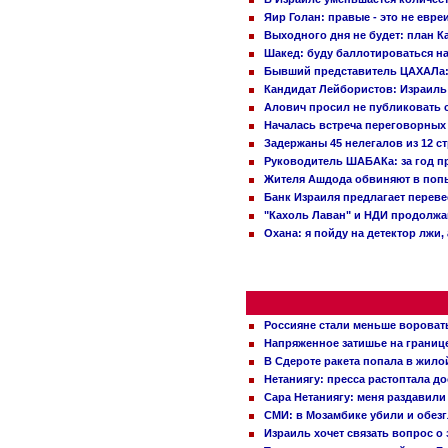
Яир Голан: правые - это не евре
Выходного дня не будет: план 
Шакед: буду баллотироваться н
Бывший представитель ЦАХАЛа: 
Кандидат Лейбористов: Израиль 
Алович просил не публиковать с
Началась встреча переговорных
Задержаны 45 нелегалов из 12 с
Руководитель ШАБАКа: за год п
Жителя Ашдода обвиняют в попы
Банк Израиля предлагает переве
"Кахоль Лаван" и НДИ продолж
Охана: я пойду на детектор лжи,
Россияне стали меньше вороват
Напряженное затишье на границ
В Сдероте ракета попала в жило
Нетаниягу: пресса растоптала д
Сара Нетаниягу: меня раздавили
СМИ: в Мозамбике убили и обез
Израиль хочет связать вопрос 