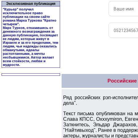
Эксклюзивная публикация
"Курьер" получил
исключительное право
публикации на своем сайте
романа Марка Туркова "
Кратно
четырем
".
Марк Турков, отказавшись от
денежного вознаграждения за
данную публикацию, посвящает
ее людям, которые живут в
Израиле и за его пределами, тем
людям, чьи надежды оказались
обманутыми, идеалы
растоптанными, а мечты
несбывшимися. Автор желает
всем стойкости, любви и
мудрости.
Российские
Ряд российских рэп-исполните
дела".
Текст письма опубликован на 
Слава КПСС, Oxxxymiron, Евген
Заткнитесь, Эльдар Джарахов
"Найтивыход". Ранее в поддерж
актеры, журналисты и представ