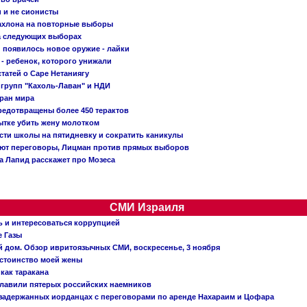
и и не сионисты
Кахлона на повторные выборы
а следующих выборах
появилось новое оружие - лайки
- ребенок, которого унижали
татей о Саре Нетаниягу
 групп "Кахоль-Лаван" и НДИ
тран мира
редотвращены более 450 терактов
тке убить жену молотком
сти школы на пятидневку и сократить каникулы
ают переговоры, Лицман против прямых выборов
 а Лапид расскажет про Мозеса
СМИ Израиля
ь и интересоваться коррупцией
е Газы
й дом. Обзор ивритоязычных СМИ, воскресенье, 3 ноября
остоинство моей жены
 как таракана
главили пятерых российских наемников
о задержанных иорданцах с переговорами по аренде Нахараим и Цофара