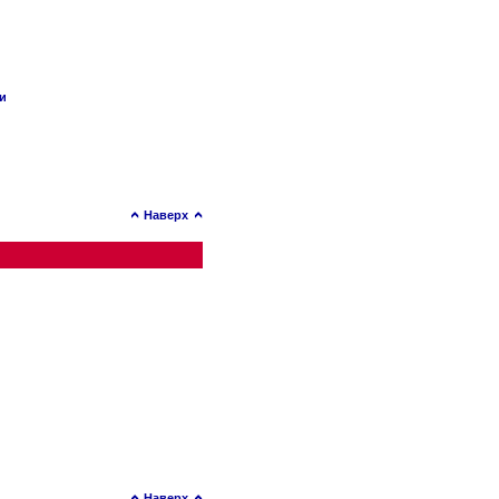
ии
Наверх
Наверх