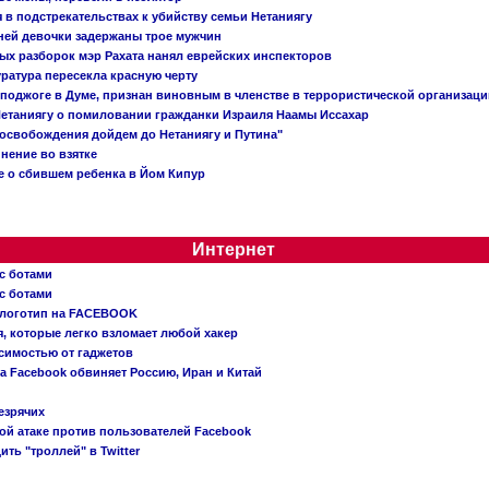
в подстрекательствах к убийству семьи Нетаниягу
тней девочки задержаны трое мужчин
х разборок мэр Рахата нанял еврейских инспекторов
ратура пересекла красную черту
 поджоге в Думе, признан виновным в членстве в террористической организац
етаниягу о помиловании гражданки Израиля Наамы Иссахар
 освобождения дойдем до Нетаниягу и Путина"
инение во взятке
 о сбившем ребенка в Йом Кипур
Интернет
с ботами
с ботами
 логотип на FACEBOOK
, которые легко взломает любой хакер
симостью от гаджетов
ва Facebook обвиняет Россию, Иран и Китай
езрячих
й атаке против пользователей Facebook
ть "троллей" в Twitter