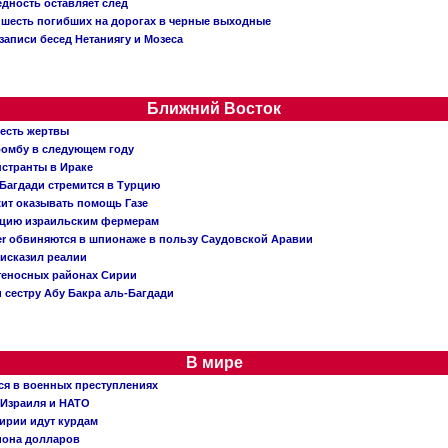
едность оставляет след
: шесть погибших на дорогах в черные выходные
записи бесед Нетаниягу и Мозеса
Ближний Восток
 есть жертвы
бомбу в следующем году
нстранты в Ираке
Багдади стремится в Турцию
жит оказывать помощь Газе
ацию израильским фермерам
er обвиняются в шпионаже в пользу Саудовской Аравии
исказил реалии
теносных районах Сирии
 сестру Абу Бакра аль-Багдади
В мире
ся в военных преступлениях
 Израиля и НАТО
ирии идут курдам
иона долларов