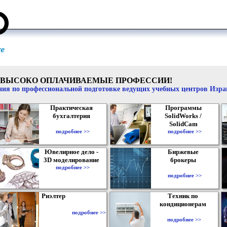
ВЫСОКО ОПЛАЧИВАЕМЫЕ ПРОФЕССИИ!
ия по профессиональной подготовке ведущих учебных центров Изр
Практическая
Программы
бухгалтерия
SolidWorks /
SolidCam
подробнее >>
подробнее >>
Ювелирное дело -
Биржевые
3D моделирование
брокеры
подробнее >>
подробнее >>
Риэлтер
Техник по
кондиционерам
подробнее >>
подробнее >>