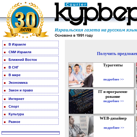
В Израиле
СМИ Израиля
Получить предложен
Ближний Восток
Турагенты
В СНГ
В мире
подробнее >>
Экономика
Закон и право
IT и программи-
рование
Интернет
подробнее >>
Спорт
Культура
WEB-дизайнер
Разное
подробнее >>