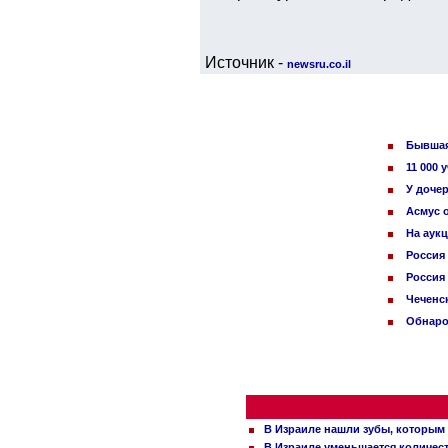
Источник -
newsru.co.il
Бывшая
11 000
У доче
Асмус о
На аук
Россия
Россия
Чеченс
Обнаро
В Израиле нашли зубы, которым 
В Израиле уменьшается количес