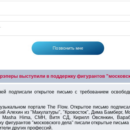
 рэперы выступили в поддержку фигурантов "московск
лей подписали открытое письмо с требованием освободи
музыкальном портале The Flow. Открытое письмо подписа
ий Алехин из "Макулатуры", "Кровосток", Дима Бамберг, 
, Masha Hima, СМН, Витя СД, Кирилл Овсянкин, Вараб,
ку фигурантов "московского дела" писали открытые письма
ители других профессий.