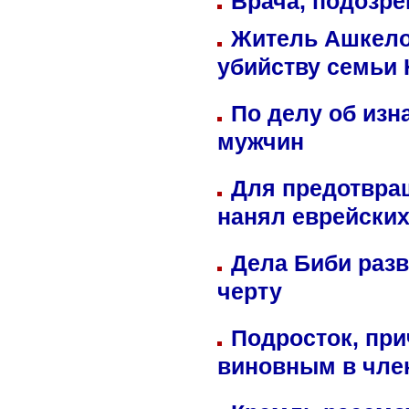
Врача, подозре
Житель Ашкелон
убийству семьи 
По делу об изн
мужчин
Для предотвра
нанял еврейских
Дела Биби разв
черту
Подросток, при
виновным в член