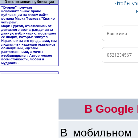
Эксклюзивная публикация
"Курьер" получил
исключительное право
публикации на своем сайте
романа Марка Туркова "
Кратно
четырем
".
Марк Турков, отказавшись от
денежного вознаграждения за
данную публикацию, посвящает
ее людям, которые живут в
Израиле и за его пределами, тем
людям, чьи надежды оказались
обманутыми, идеалы
растоптанными, а мечты
несбывшимися. Автор желает
всем стойкости, любви и
мудрости.
В Google
В мобильном 