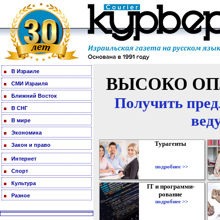
В Израиле
ВЫСОКО ОП
СМИ Израиля
Ближний Восток
Получить пред
В СНГ
вед
В мире
Экономика
Турагенты
Закон и право
Интернет
подробнее >>
Спорт
Культура
IT и программи-
рование
Разное
подробнее >>