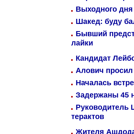
Выходного дня 
Шакед: буду б
Бывший предст
лайки
Кандидат Лейбо
Алович просил 
Началась встре
Задержаны 45 н
Руководитель 
терактов
Жителя Ашдода