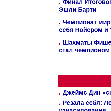
Финал Итоговог
Эшли Барти
Чемпионат мир
себя Нойером и 
Шахматы Фишер
стал чемпионом
Джеймс Дин «сн
Резала себя: Л