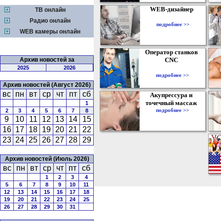
WEB-дизайнер
ТВ онлайн
Радио онлайн
подробнее >>
WEB камеры онлайн
Оператор станков
Архив новостей за
CNC
2025
2026
подробнее >>
Архив новостей (Август 2026)
вс
пн
вт
ср
чт
пт
сб
Акупрессура и
точечный массаж
1
подробнее >>
2
3
4
5
6
7
8
9
10
11
12
13
14
15
16
17
18
19
20
21
22
23
24
25
26
27
28
29
Архив новостей (Июль 2026)
вс
пн
вт
ср
чт
пт
сб
1
2
3
4
5
6
7
8
9
10
11
12
13
14
15
16
17
18
19
20
21
22
23
24
25
26
27
28
29
30
31