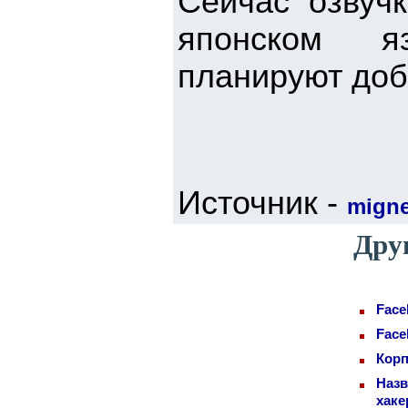
Сейчас озвучк
японском яз
планируют доб
Источник -
mign
Дру
Face
Face
Корп
Назв
хаке