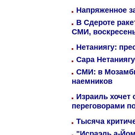
Напряженное за
В Сдероте раке
СМИ, воскресень
Нетаниягу: пре
Сара Нетаниягу
СМИ: в Мозамби
наемников
Израиль хочет 
переговорами п
Тысяча критиче
"Исраэль а-Йом