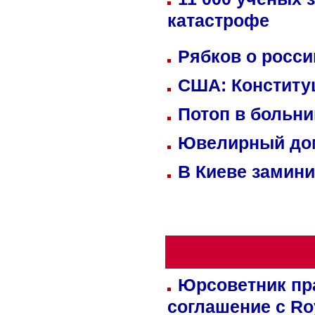
катастрофе
Рябков о росс
США: Конститу
Потоп в больн
Ювелирный дом
В Киеве замини
Юрсоветник пр
соглашение с Ro