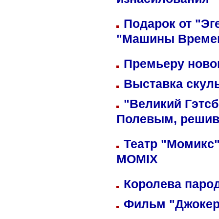
изнасилования
Подарок от "Эг
"Машины Време
Премьеру новог
Выставка скуль
"Великий Гэтсб
Полевым, решив
Театр "Момикс"
MOMIX
Королева парод
Фильм "Джокер