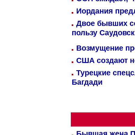
Иордания пред
Двое бывших со
пользу Саудовс
Возмущение пр
США создают н
Турецкие спецс
Багдади
Бывшая жена П