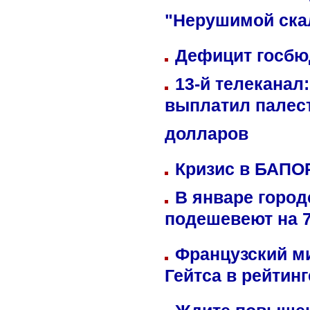
"Нерушимой ска
Дефицит госбюд
13-й телеканал
выплатил палес
долларов
Кризис в БАПО
В январе город
подешевеют на 
Французский м
Гейтса в рейтин