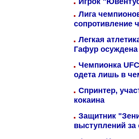
Игрок "Ювентус
Лига чемпионов
сопротивление 
Легкая атлетик
Гафур осуждена 
Чемпионка UFC
одета лишь в че
Спринтер, учас
кокаина
Защитник "Зен
выступлений за