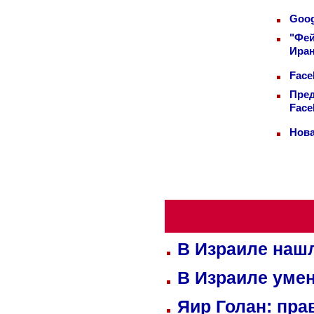
Goog
"Фей
Иран
Face
Пред
Face
Нова
В Израиле нашл
В Израиле уме
Яир Голан: пра