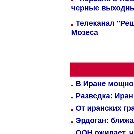
черные выходн
Телеканал "Реш
Мозеса
В Иране мощно
Разведка: Иран
От иранских гр
Эрдоган: ближ
ООН ожидает, ч