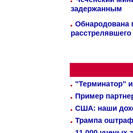
задержанным
Обнародована п
расстрелявшего
"Терминатор" и
Пример партне
США: наши дох
Трампа оштраф
11 000 ученых 