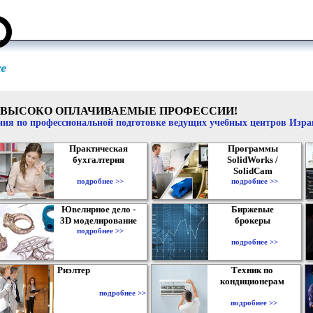
ВЫСОКО ОПЛАЧИВАЕМЫЕ ПРОФЕССИИ!
ия по профессиональной подготовке ведущих учебных центров Изр
Практическая
Программы
бухгалтерия
SolidWorks /
SolidCam
подробнее >>
подробнее >>
Ювелирное дело -
Биржевые
3D моделирование
брокеры
подробнее >>
подробнее >>
Риэлтер
Техник по
кондиционерам
подробнее >>
подробнее >>