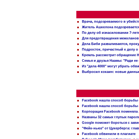
Врача, подозреваемого в убийст
Житель Ашкелона подозревается 
По делу об изнасиловании 7-ле
Для предотвращения межклановы
Дела Биби разваливаются, проку
Подросток, причастный к делу о
Кремль рассмотрит обращение Н
Семья и друзья Наамы: "Ради ее
Из "дела 4000" могут убрать обв
Выбросил кокаин: новые данные
Facebook нашла способ борьбы 
Facebook нашла способ борьбы 
Корпорация Facebook поменяла
Названы 32 самых глупых пароля
Google поможет бороться с зави
"Фейк-ньюз" от Цукерберга: гла
Facebook обвинили в плагиате