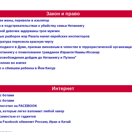
Закон и право
ве жены, перевели в изолятор
в подстрекательствах к убийству семьи Нетаниягу
тней девочки задержаны трое мужчин
х разборок мэр Рахата нанял еврейских инспекторов
ратура пересекла красную черту
 поджоге в Думе, признан виновным в членстве в террористической организац
етаниягу о помиловании гражданки Израиля Наамы Иссахар
 освобождения дойдем до Нетаниягу и Путина"
инение во взятке
 о сбившем ребенка в Йом Кипур
Интернет
с ботами
с ботами
 логотип на FACEBOOK
, которые легко взломает любой хакер
симостью от гаджетов
ва Facebook обвиняет Россию, Иран и Китай