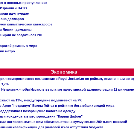
ся в военных преступлениях
 Израиля и НАТО
ирии идут курдам
иона долларов
емой климатической катастрофе
 в Ливии: домыслы
Сирии не создать без РФ
орогой ремень в мире
ции метро
Экономика
рил компромиссное соглашение с Royal Jordanian по рейсам, отмененным во 
 3,7%
ал Нетаниягу, чтобы Израиль выплатил палестинской администрации 12 миллио
рожают на 13%, междугородние подешевеют на 7%
 Арно "подвинул" Билла Гейтса в рейтинге богатейших людей мира
поддерживает возвращение налога на одежду
аза и конденсата в месторождении "Кариш Цафон"
зал согласовывать с ним обязательства на сумму свыше 200 тысяч шекелей
шения квалификации для учителей из-за отсутствия бюджета