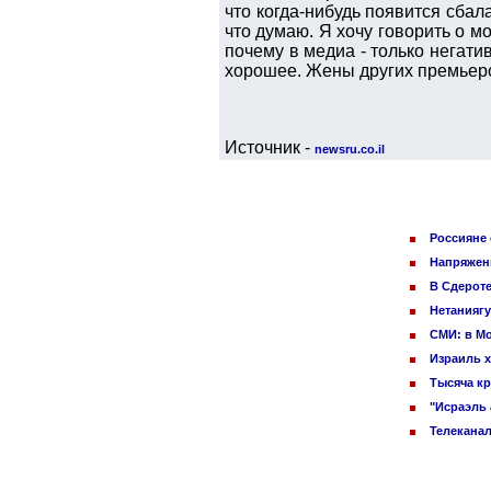
что когда-нибудь появится сбал
что думаю. Я хочу говорить о м
почему в медиа - только негати
хорошее. Жены других премьеров
Источник -
newsru.co.il
Россияне 
Напряженн
В Сдероте
Нетаниягу
СМИ: в Мо
Израиль х
Тысяча кр
"Исраэль 
Телеканал