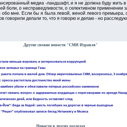
ансированный медиа -ландшафт, и я не должна буду жить в 
оей боли, о несправедливости, о селективном применении з
в обо мне. Если бы я была левой, женой левого премьера, 
 говорили делали то, что я говорю и делаю - но расследуют
Другие свежие новости "СМИ Израиля"
стали меньше воровать и интересоваться коррупцией
ое затишье на границе Газы
 ракета попала в жилой дом. Обзор ивритоязычных СМИ, воскресенье, 3 ноябр
: пресса растоптала достоинство моей жены
замбике убили и обезглавили пятерых российских наемников
очет связать вопрос о задержанных иорданцах с переговорами по аренде Наха
итических дней, или Бедность оставляет след
а-Йом": Беда за бедой: шесть погибших на дорогах в черные выходные
 "Решет" опубликовал записи бесед Нетаниягу и Мозеса
Новости в других разделах