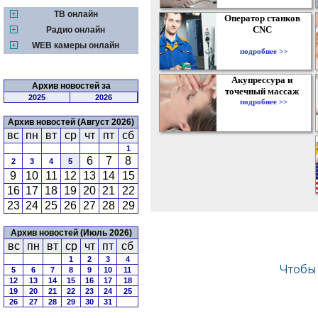
ТВ онлайн
Оператор станков
CNC
Радио онлайн
WEB камеры онлайн
подробнее >>
Акупрессура и
Архив новостей за
точечный массаж
2025
2026
подробнее >>
Архив новостей (Август 2026)
вс
пн
вт
ср
чт
пт
сб
1
6
7
8
2
3
4
5
9
10
11
12
13
14
15
16
17
18
19
20
21
22
23
24
25
26
27
28
29
Архив новостей (Июль 2026)
вс
пн
вт
ср
чт
пт
сб
1
2
3
4
5
6
7
8
9
10
11
12
13
14
15
16
17
18
19
20
21
22
23
24
25
26
27
28
29
30
31