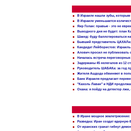
В Израиле нашли зубы, которым 
В Израиле уменьшается количес
Яир Голан: правые - это не евре
Выходного дня не будет: план 
Шакед: буду баллотироваться н
Бывший представитель ЦАХАЛа: 
Кандидат Лейбористов: Израиль 
Алович просил не публиковать с
Началась встреча переговорных
Задержаны 45 нелегалов из 12 с
Руководитель ШАБАКа: за год п
Жителя Ашдода обвиняют в попы
Банк Израиля предлагает переве
"Кахоль Лаван" и НДИ продолж
Охана: я пойду на детектор лжи,
В Иране мощное землетрясение:
Разведка: Иран создат ядерную 
От иранских гранат гибнут демо