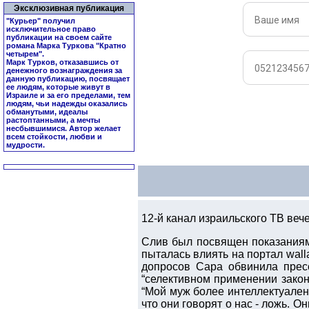
Эксклюзивная публикация
"Курьер" получил
исключительное право
публикации на своем сайте
романа Марка Туркова "
Кратно
четырем
".
Марк Турков, отказавшись от
денежного вознаграждения за
данную публикацию, посвящает
ее людям, которые живут в
Израиле и за его пределами, тем
людям, чьи надежды оказались
обманутыми, идеалы
растоптанными, а мечты
несбывшимися. Автор желает
всем стойкости, любви и
мудрости.
12-й канал израильского ТВ ве
Слив был посвящен показаниям
пыталась влиять на портал walla
допросов Сара обвинила пресс
“селективном применении закона
“Мой муж более интеллектуален -
что они говорят о нас - ложь. О