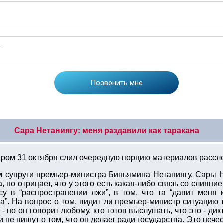
Сара Нетаниягу: меня раздавили как таракана
чером 31 октября слил очередную порцию материалов рассле
 супруги премьер-министра Биньямина Нетаниягу, Сары Не
, но отрицает, что у этого есть какая-либо связь со слияни
у в “распространении лжи”, в том, что та “давит меня к
”. На вопрос о том, видит ли премьер-министр ситуацию т
 но он говорит любому, кто готов выслушать, что это - дик
ни не пишут о том, что он делает ради государства. Это неч