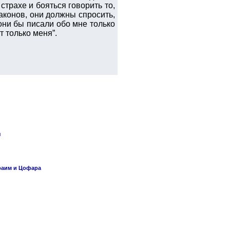
страхе и бояться говорить то,
аконов, они должны спросить,
они бы писали обо мне только
 только меня”.
я
раим и Цофара