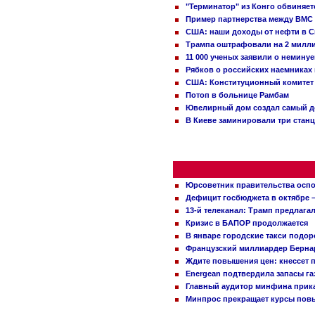
"Терминатор" из Конго обвиняет
Пример партнерства между ВМС
США: наши доходы от нефти в С
Трампа оштрафовали на 2 милл
11 000 ученых заявили о немину
Рябков о российских наемниках
США: Конституционный комитет 
Потоп в больнице Рамбам
Ювелирный дом создал самый д
В Киеве заминировали три стан
Юрсоветник правительства оспо
Дефицит госбюджета в октябре –
13-й телеканал: Трамп предлаг
Кризис в БАПОР продолжается
В январе городские такси подо
Французский миллиардер Бернар
Ждите повышения цен: кнессет 
Energean подтвердила запасы г
Главный аудитор минфина прика
Минпрос прекращает курсы повы