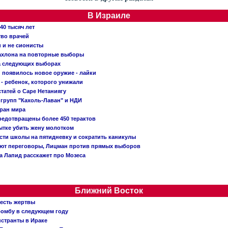
В Израиле
40 тысяч лет
тво врачей
и и не сионисты
Кахлона на повторные выборы
а следующих выборах
появилось новое оружие - лайки
- ребенок, которого унижали
татей о Саре Нетаниягу
 групп "Кахоль-Лаван" и НДИ
тран мира
редотвращены более 450 терактов
тке убить жену молотком
сти школы на пятидневку и сократить каникулы
ают переговоры, Лицман против прямых выборов
 а Лапид расскажет про Мозеса
Ближний Восток
 есть жертвы
бомбу в следующем году
нстранты в Ираке