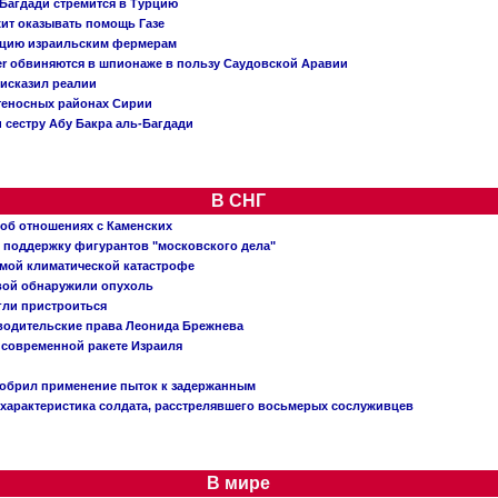
Багдади стремится в Турцию
жит оказывать помощь Газе
ацию израильским фермерам
er обвиняются в шпионаже в пользу Саудовской Аравии
исказил реалии
теносных районах Сирии
 сестру Абу Бакра аль-Багдади
В СНГ
 об отношениях с Каменских
 поддержку фигурантов "московского дела"
емой климатической катастрофе
вой обнаружили опухоль
огли пристроиться
 водительские права Леонида Брежнева
 современной ракете Израиля
добрил применение пыток к задержанным
характеристика солдата, расстрелявшего восьмерых сослуживцев
В мире