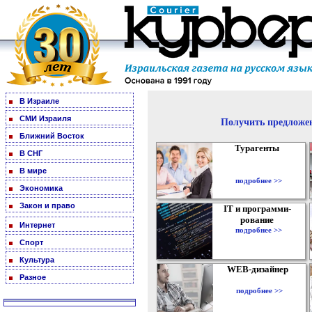
В Израиле
СМИ Израиля
Получить предложен
Ближний Восток
Турагенты
В СНГ
В мире
подробнее >>
Экономика
Закон и право
IT и программи-
рование
Интернет
подробнее >>
Спорт
Культура
WEB-дизайнер
Разное
подробнее >>