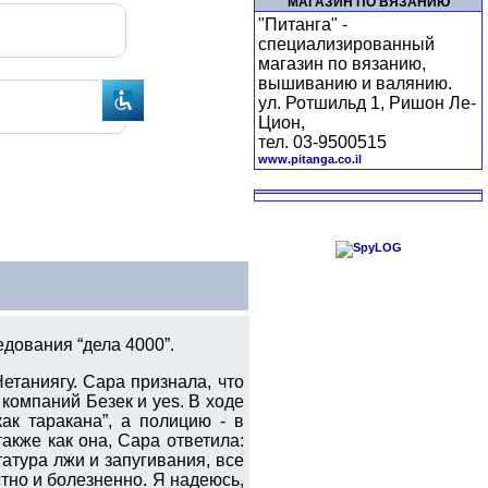
МАГАЗИН ПО ВЯЗАНИЮ
"Питанга" -
специализированный
магазин по вязанию,
вышиванию и валянию.
ул. Ротшильд 1, Ришон Ле-
Цион,
тел. 03-9500515
www.pitanga.co.il
дования “дела 4000”.
таниягу. Сара признала, что
е компаний Безек и yes. В ходе
ак таракана”, а полицию - в
акже как она, Сара ответила:
татура лжи и запугивания, все
естно и болезненно. Я надеюсь,