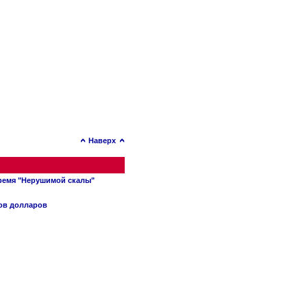
Наверх
время "Нерушимой скалы"
нов долларов