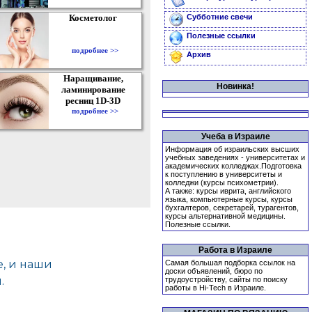
Косметолог
Субботние свечи
Полезные ссылки
подробнее >>
Архив
Наращивание,
Новинка!
ламинирование
ресниц 1D-3D
подробнее >>
Учеба в Израиле
Информация об израильских высших
учебных заведениях - университетах и
академических колледжах.Подготовка
к поступлению в университеты и
колледжи (курсы психометрии).
А также: курсы иврита, английского
языка, компьютерные курсы, курсы
бухгалтеров, секретарей, турагентов,
курсы альтернативной медицины.
Полезные ссылки.
Работа в Израиле
Самая большая подборка ссылок на
доски объявлений, бюро по
трудоустройству, сайты по поиску
работы в Hi-Tech в Израиле.