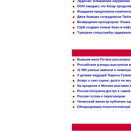
Эрдоган: ближайшее окружение 
ООН ожидает, что Катар продол
Иордания предложила компенс
Двое бывших сотрудников Twitt
Возмущение прокуроров: Охана 
США создают новые базы в неф
Турецкие спецслужбы задержали
Бывшая жена Потапа рассказала
Российские рэперы выступили в
11 000 ученых заявили о немину
У дочери ведущей Ларисы Гузее
Асмус о секс-сцене: долго не м
На аукционе в Москве выставят
Россия получила доступ к самой
Россия готова к переговорам
Чеченский министр публично о
Обнародована психологическая 