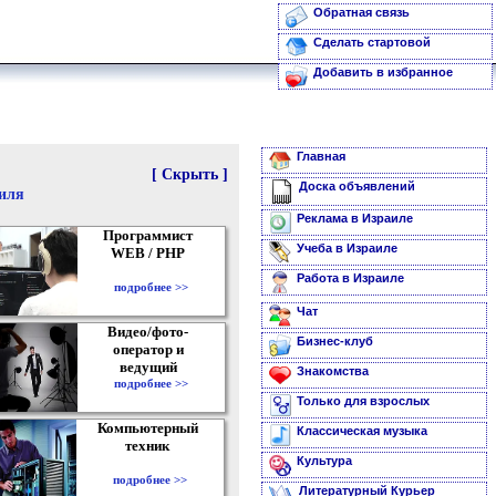
Обратная связь
Сделать стартовой
Добавить в избранное
Главная
[ Скрыть ]
Доска объявлений
аиля
Реклама в Израиле
Программист
Учеба в Израиле
WEB / PHP
Работа в Израиле
подробнее >>
Чат
Видео/фото-
Бизнес-клуб
оператор и
ведущий
Знакомства
подробнее >>
Только для взрослых
Компьютерный
Классическая музыка
техник
Культура
подробнее >>
Литературный Курьер