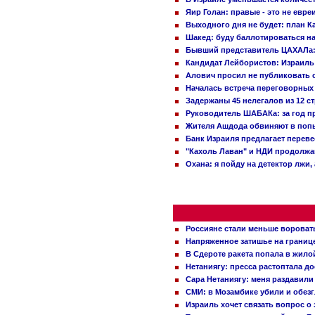
Яир Голан: правые - это не евре
Выходного дня не будет: план 
Шакед: буду баллотироваться н
Бывший представитель ЦАХАЛа: 
Кандидат Лейбористов: Израиль 
Алович просил не публиковать с
Началась встреча переговорных
Задержаны 45 нелегалов из 12 с
Руководитель ШАБАКа: за год п
Жителя Ашдода обвиняют в попы
Банк Израиля предлагает переве
"Кахоль Лаван" и НДИ продолж
Охана: я пойду на детектор лжи,
Россияне стали меньше вороват
Напряженное затишье на границ
В Сдероте ракета попала в жило
Нетаниягу: пресса растоптала д
Сара Нетаниягу: меня раздавили
СМИ: в Мозамбике убили и обез
Израиль хочет связать вопрос 