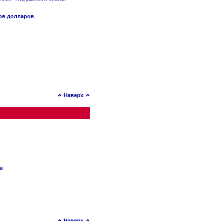
нов долларов
Наверх
ии
Наверх