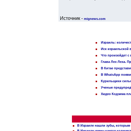
Источник -
mignews.com
Израиль: количес
Иск израильской 
Что произойдет с 
Глава Лех Леха. П
В Китае представ
В WhatsApp появи
Курильщики сильн
Ученые предупред
Хидео Кодзима п
В Израиле нашли зубы, которым 
В Израиле уменьшается количес