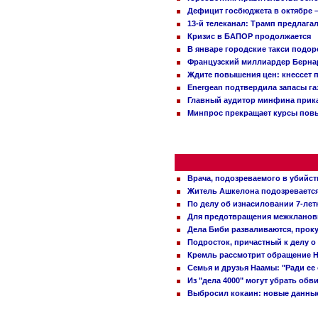
Дефицит госбюджета в октябре –
13-й телеканал: Трамп предлаг
Кризис в БАПОР продолжается
В январе городские такси подо
Французский миллиардер Бернар
Ждите повышения цен: кнессет 
Energean подтвердила запасы г
Главный аудитор минфина прика
Минпрос прекращает курсы повы
Врача, подозреваемого в убийст
Житель Ашкелона подозревается 
По делу об изнасиловании 7-ле
Для предотвращения межклановы
Дела Биби разваливаются, проку
Подросток, причастный к делу о
Кремль рассмотрит обращение Н
Семья и друзья Наамы: "Ради ее
Из "дела 4000" могут убрать обв
Выбросил кокаин: новые данные