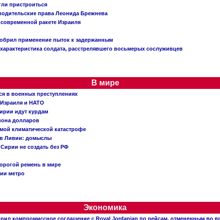
огли пристроиться
 водительские права Леонида Брежнева
 современной ракете Израиля
добрил применение пыток к задержанным
характеристика солдата, расстрелявшего восьмерых сослуживцев
В мире
ся в военных преступлениях
 Израиля и НАТО
ирии идут курдам
иона долларов
емой климатической катастрофе
 в Ливии: домыслы
Сирии не создать без РФ
орогой ремень в мире
ции метро
Экономика
рил компромиссное соглашение с Royal Jordanian по рейсам, отмененным во 