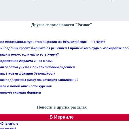
Другие свежие новости "Разное"
тво иностранных туристов выросло на 10%, китайских — на 40,6%
винодельни грозит закончиться решением Европейского суда о маркировке по
вашим телом, если часто есть хурму?
родвижение Авраама и нас с вами
или золотой унитаз с бриллиантовым сидением
лась новая функция безопасности
ее подвержены риску психических заболеваний
или о новой опасности курения
ланирует снимать фильмы
Новости в других разделах
В Израиле
40 тысяч лет
тво врачей