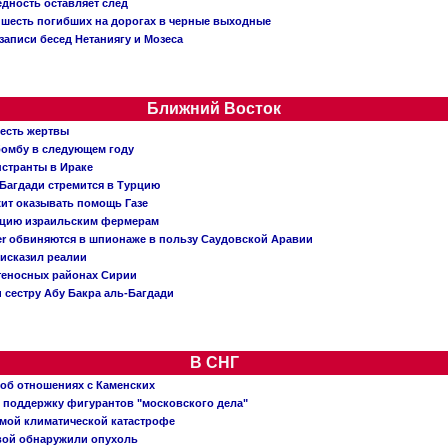
едность оставляет след
: шесть погибших на дорогах в черные выходные
записи бесед Нетаниягу и Мозеса
Ближний Восток
 есть жертвы
бомбу в следующем году
нстранты в Ираке
Багдади стремится в Турцию
жит оказывать помощь Газе
ацию израильским фермерам
er обвиняются в шпионаже в пользу Саудовской Аравии
исказил реалии
теносных районах Сирии
 сестру Абу Бакра аль-Багдади
В СНГ
 об отношениях с Каменских
 поддержку фигурантов "московского дела"
емой климатической катастрофе
вой обнаружили опухоль