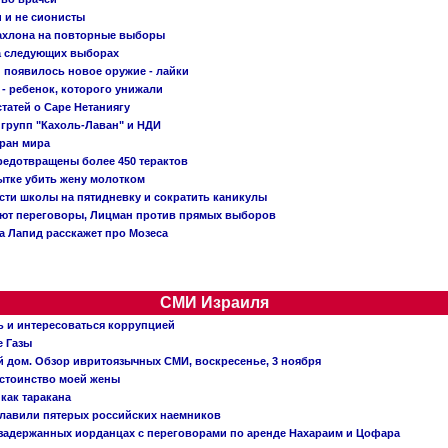
и и не сионисты
Кахлона на повторные выборы
а следующих выборах
появилось новое оружие - лайки
- ребенок, которого унижали
татей о Саре Нетаниягу
 групп "Кахоль-Лаван" и НДИ
тран мира
редотвращены более 450 терактов
тке убить жену молотком
сти школы на пятидневку и сократить каникулы
ают переговоры, Лицман против прямых выборов
 а Лапид расскажет про Мозеса
СМИ Израиля
ь и интересоваться коррупцией
е Газы
й дом. Обзор ивритоязычных СМИ, воскресенье, 3 ноября
остоинство моей жены
 как таракана
главили пятерых российских наемников
о задержанных иорданцах с переговорами по аренде Нахараим и Цофара