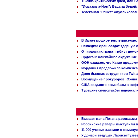
Тысяча критических дней, или Б
"Исраэль а-Йом": Беда за бедой
Телеканал "Решет" опубликовал 
В Иране мощное землетрясение:
Разведка: Иран создат ядерную 
От иранских гранат гибнут демо
Эрдоган: ближайшее окружение 
ООН ожидает, что Катар продол
Иордания предложила компенс
Двое бывших сотрудников Twitt
Возмущение прокуроров: Охана 
США создают новые базы в неф
Турецкие спецслужбы задержали
Бывшая жена Потапа рассказала
Российские рэперы выступили в
11 000 ученых заявили о немину
У дочери ведущей Ларисы Гузее