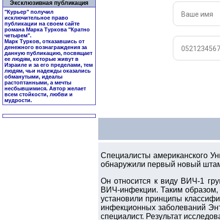
Эксклюзивная публикация
"Курьер" получил
исключительное право
публикации на своем сайте
романа Марка Туркова "
Кратно
четырем
".
Марк Турков, отказавшись от
денежного вознаграждения за
данную публикацию, посвящает
ее людям, которые живут в
Израиле и за его пределами, тем
людям, чьи надежды оказались
обманутыми, идеалы
растоптанными, а мечты
несбывшимися. Автор желает
всем стойкости, любви и
мудрости.
Специалисты американского Ун
обнаружили первый новый шта
Он относится к виду ВИЧ-1 гр
ВИЧ-инфекции. Таким образом, 
установили принципы классифи
инфекционных заболеваний Энто
специалист. Результат исследов