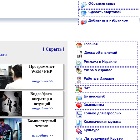
Обратная связь
Сделать стартовой
Добавить в избранное
Главная
[ Скрыть ]
Доска объявлений
аиля
Реклама в Израиле
Программист
Учеба в Израиле
WEB / PHP
Работа в Израиле
подробнее >>
Чат
Видео/фото-
Бизнес-клуб
оператор и
ведущий
Знакомства
подробнее >>
Только для взрослых
Компьютерный
Классическая музыка
техник
Культура
подробнее >>
Литературный Курьер