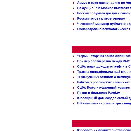
Асмус о секс-сцене: долго не м
На аукционе в Москве выставят
Россия получила доступ к самой
Россия готова к переговорам
Чеченский министр публично о
Обнародована психологическая 
"Терминатор" из Конго обвиняет
Пример партнерства между ВМС
США: наши доходы от нефти в С
Трампа оштрафовали на 2 милл
11 000 ученых заявили о немину
Рябков о российских наемниках
США: Конституционный комитет 
Потоп в больнице Рамбам
Ювелирный дом создал самый д
В Киеве заминировали три стан
Юрсоветник правительства оспо