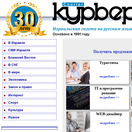
В Израиле
СМИ Израиля
Получить предложен
Ближний Восток
Турагенты
В СНГ
В мире
подробнее >>
Экономика
Закон и право
IT и программи-
рование
Интернет
подробнее >>
Спорт
Культура
WEB-дизайнер
Разное
подробнее >>