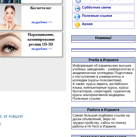
Косметолог
Субботние свечи
Полезные ссылки
подробнее >>
Архив
Наращивание,
Новинка!
ламинирование
ресниц 1D-3D
подробнее >>
Учеба в Израиле
Информация об израильских высших
учебных заведениях - университетах и
академических колледжах.Подготовка
к поступлению в университеты и
колледжи (курсы психометрии).
А также: курсы иврита, английского
языка, компьютерные курсы, курсы
бухгалтеров, секретарей, турагентов,
курсы альтернативной медицины.
Полезные ссылки.
Работа в Израиле
Самая большая подборка ссылок на
доски объявлений, бюро по
трудоустройству, сайты по поиску
работы в Hi-Tech в Израиле.