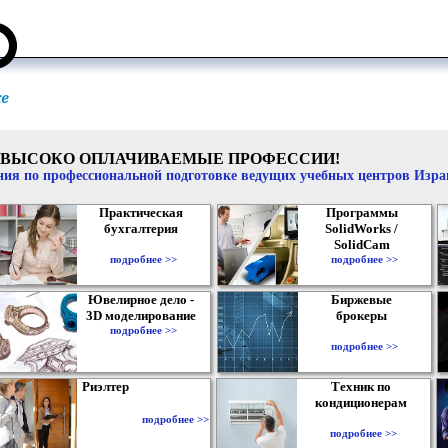
ВЫСОКО ОПЛАЧИВАЕМЫЕ ПРОФЕССИИ!
ия по профессиональной подготовке ведущих учебных центров Изр
Практическая
Программы
бухгалтерия
SolidWorks /
SolidCam
подробнее >>
подробнее >>
Ювелирное дело -
Биржевые
3D моделирование
брокеры
подробнее >>
подробнее >>
Риэлтер
Техник по
кондиционерам
подробнее >>
подробнее >>