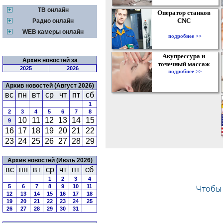
ТВ онлайн
Оператор станков
CNC
Радио онлайн
WEB камеры онлайн
подробнее >>
Акупрессура и
Архив новостей за
точечный массаж
2025
2026
подробнее >>
Архив новостей (Август 2026)
вс
пн
вт
ср
чт
пт
сб
1
2
3
4
5
6
7
8
10
11
12
13
14
15
9
16
17
18
19
20
21
22
23
24
25
26
27
28
29
Архив новостей (Июль 2026)
вс
пн
вт
ср
чт
пт
сб
1
2
3
4
5
6
7
8
9
10
11
12
13
14
15
16
17
18
19
20
21
22
23
24
25
26
27
28
29
30
31