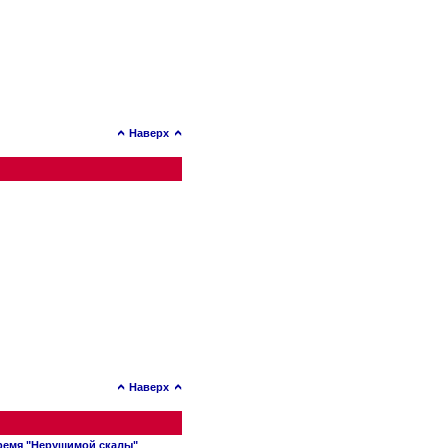
Наверх
Наверх
время "Нерушимой скалы"