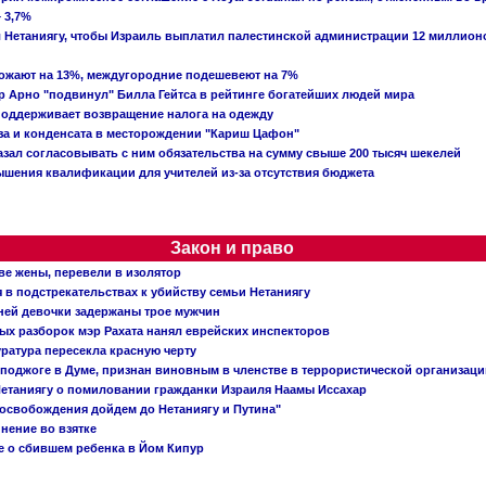
 3,7%
ал Нетаниягу, чтобы Израиль выплатил палестинской администрации 12 миллио
рожают на 13%, междугородние подешевеют на 7%
 Арно "подвинул" Билла Гейтса в рейтинге богатейших людей мира
поддерживает возвращение налога на одежду
аза и конденсата в месторождении "Кариш Цафон"
зал согласовывать с ним обязательства на сумму свыше 200 тысяч шекелей
шения квалификации для учителей из-за отсутствия бюджета
Закон и право
ве жены, перевели в изолятор
в подстрекательствах к убийству семьи Нетаниягу
тней девочки задержаны трое мужчин
х разборок мэр Рахата нанял еврейских инспекторов
ратура пересекла красную черту
 поджоге в Думе, признан виновным в членстве в террористической организац
етаниягу о помиловании гражданки Израиля Наамы Иссахар
 освобождения дойдем до Нетаниягу и Путина"
инение во взятке
 о сбившем ребенка в Йом Кипур