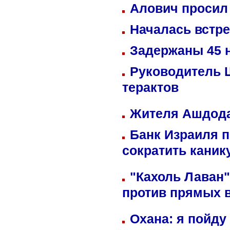
Алович просил 
Началась встре
Задержаны 45 н
Руководитель 
терактов
Жителя Ашдода
Банк Израиля п
сократить кани
"Кахоль Лаван
против прямых 
Охана: я пойду