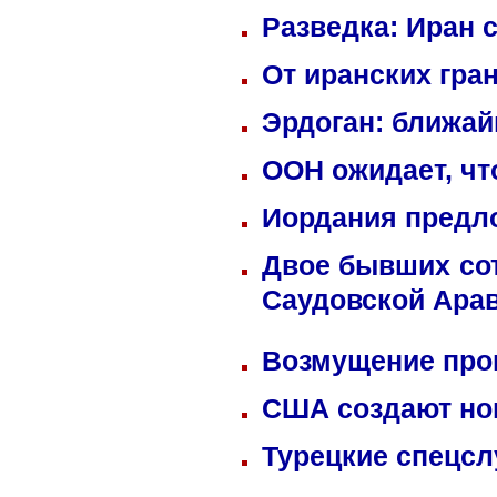
Разведка: Иран 
От иранских гра
Эрдоган: ближай
ООН ожидает, чт
Иордания предл
Двое бывших сот
Саудовской Ара
Возмущение прок
США создают но
Турецкие спецсл