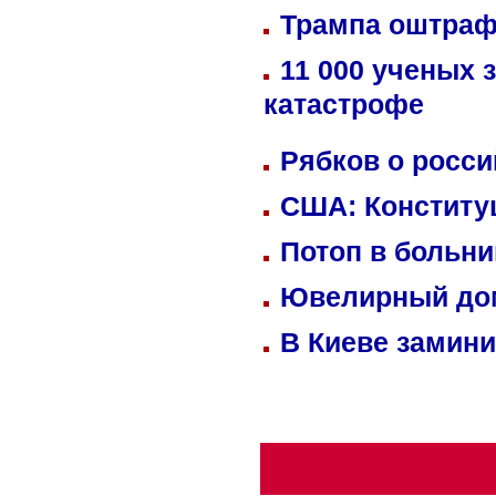
Трампа оштраф
11 000 ученых 
катастрофе
Рябков о росс
США: Конститу
Потоп в больн
Ювелирный дом
В Киеве замини