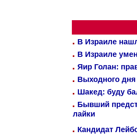
В Израиле нашл
В Израиле уме
Яир Голан: пра
Выходного дня 
Шакед: буду б
Бывший предст
лайки
Кандидат Лейбо