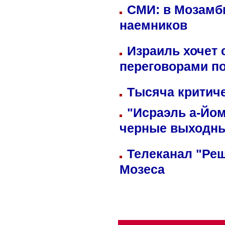
СМИ: в Мозамби
наемников
Израиль хочет 
переговорами п
Тысяча критиче
"Исраэль а-Йом
черные выходн
Телеканал "Реш
Мозеса