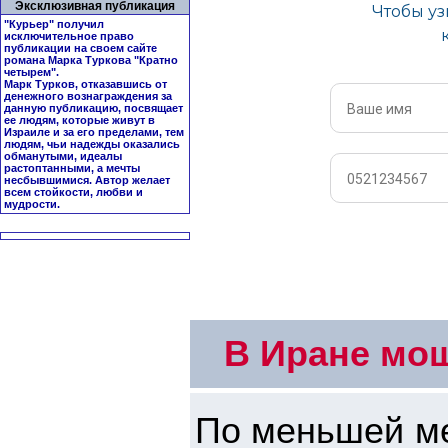
Эксклюзивная публикация
"Курьер" получил
исключительное право
публикации на своем сайте
романа Марка Туркова "
Кратно
четырем
".
Марк Турков, отказавшись от
денежного вознаграждения за
данную публикацию, посвящает
ее людям, которые живут в
Израиле и за его пределами, тем
людям, чьи надежды оказались
обманутыми, идеалы
растоптанными, а мечты
несбывшимися. Автор желает
всем стойкости, любви и
мудрости.
В Иране мощ
По меньшей ме