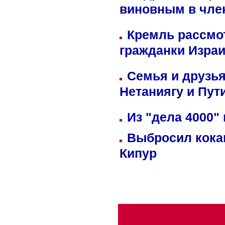
виновным в член
Кремль рассмо
гражданки Изра
Семья и друзь
Нетаниягу и Пут
Из "дела 4000"
Выбросил кока
Кипур