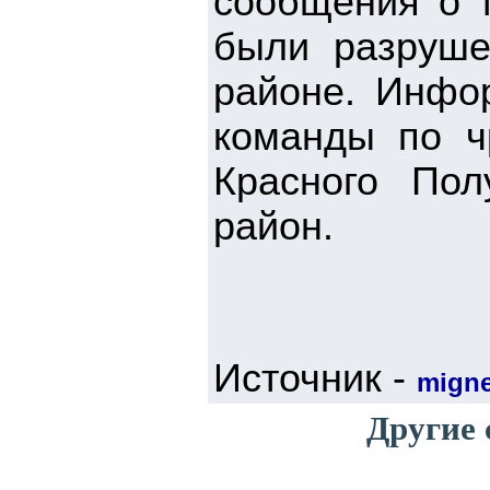
сообщения о т
были разруше
районе. Инфор
команды по ч
Красного По
район.
Источник -
mign
Другие 