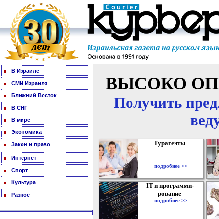
В Израиле
ВЫСОКО ОП
СМИ Израиля
Ближний Восток
Получить пред
В СНГ
вед
В мире
Экономика
Турагенты
Закон и право
Интернет
подробнее >>
Спорт
Культура
IT и программи-
рование
Разное
подробнее >>