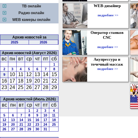
WEB-дизайнер
ТВ онлайн
Радио онлайн
подробнее >>
WEB камеры онлайн
Оператор станков
Архив новостей за
CNC
2025
2026
подробнее >>
Архив новостей (Август 2026)
вс
пн
вт
ср
чт
пт
сб
Акупрессура и
точечный массаж
1
подробнее >>
2
3
4
5
6
7
8
10
11
12
13
14
15
9
16
17
18
19
20
21
22
23
24
25
26
27
28
29
Архив новостей (Июль 2026)
вс
пн
вт
ср
чт
пт
сб
1
2
3
4
5
6
7
8
9
10
11
12
13
14
15
16
17
18
19
20
21
22
23
24
25
26
27
28
29
30
31