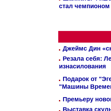
стал чемпионом
Джеймс Дин «сн
Резала себя: Л
изнасилования
Подарок от "Эг
"Машины Време
Премьеру новог
Выставка скуль