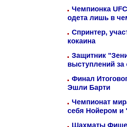
Чемпионка UFC
одета лишь в че
Спринтер, учас
кокаина
Защитник "Зен
выступлений за
Финал Итоговог
Эшли Барти
Чемпионат мир
себя Нойером и 
Шахматы Фишер