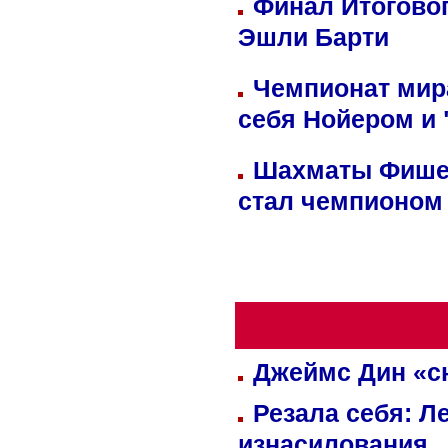
Финал Итоговог
Эшли Барти
Чемпионат мир
себя Нойером и 
Шахматы Фишер
стал чемпионом
Джеймс Дин «сн
Резала себя: Л