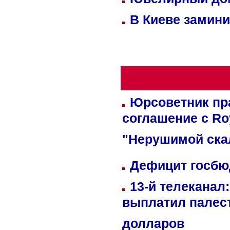
В Киеве замини
Юрсоветник пр
соглашение с Ro
"Нерушимой ска
Дефицит госбюд
13-й телеканал
выплатил палес
долларов