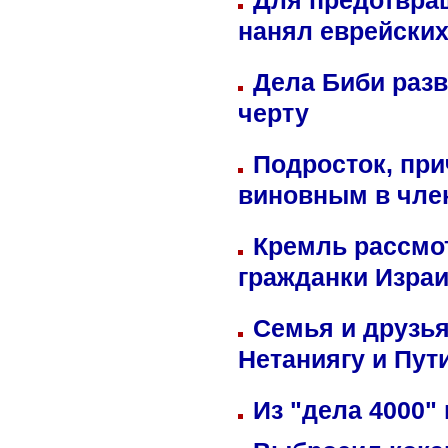
Для предотвра
нанял еврейских
Дела Биби разв
черту
Подросток, при
виновным в член
Кремль рассмо
гражданки Изра
Семья и друзь
Нетаниягу и Пут
Из "дела 4000"