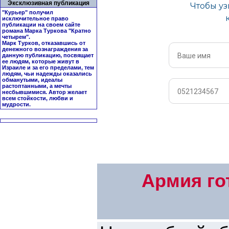
Эксклюзивная публикация
"Курьер" получил
исключительное право
публикации на своем сайте
романа Марка Туркова "
Кратно
четырем
".
Марк Турков, отказавшись от
денежного вознаграждения за
данную публикацию, посвящает
ее людям, которые живут в
Израиле и за его пределами, тем
людям, чьи надежды оказались
обманутыми, идеалы
растоптанными, а мечты
несбывшимися. Автор желает
всем стойкости, любви и
мудрости.
Армия го