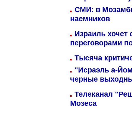
СМИ: в Мозамби
наемников
Израиль хочет 
переговорами п
Тысяча критиче
"Исраэль а-Йом
черные выходн
Телеканал "Реш
Мозеса