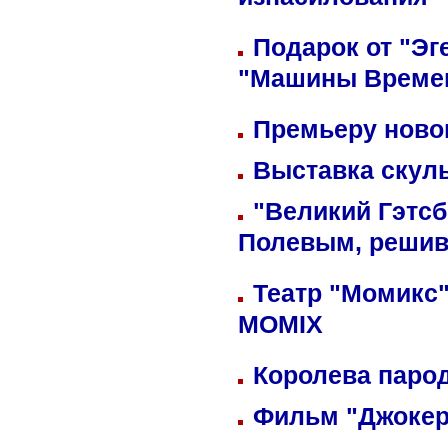
изнасилования
Подарок от "Эг
"Машины Време
Премьеру новог
Выставка скуль
"Великий Гэтсб
Полевым, решив
Театр "Момикс"
MOMIX
Королева парод
Фильм "Джокер