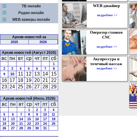
WEB-дизайнер
ТВ онлайн
Радио онлайн
подробнее >>
WEB камеры онлайн
Оператор станков
Архив новостей за
CNC
2025
2026
подробнее >>
Архив новостей (Август 2026)
вс
пн
вт
ср
чт
пт
сб
Акупрессура и
точечный массаж
1
подробнее >>
2
3
4
5
6
7
8
11
12
13
14
15
9
10
16
17
18
19
20
21
22
23
24
25
26
27
28
29
Архив новостей (Июль 2026)
вс
пн
вт
ср
чт
пт
сб
1
2
3
4
5
6
7
8
9
10
11
12
13
14
15
16
17
18
19
20
21
22
23
24
25
26
27
28
29
30
31