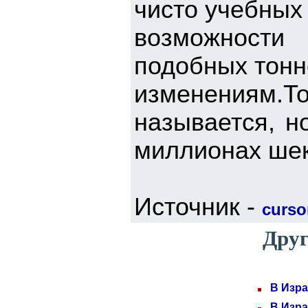
чисто учебных
возможности 
подобных тонн
изменениям.Т
называется, н
миллионах шек
Источник -
cursor
Друг
В Изра
В Изра