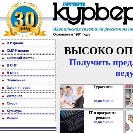
В Израиле
ВЫСОКО ОП
СМИ Израиля
Ближний Восток
Получить пред
В СНГ
вед
В мире
Экономика
Турагенты
Закон и право
Интернет
подробнее >>
Спорт
Культура
IT и программи-
рование
Разное
подробнее >>