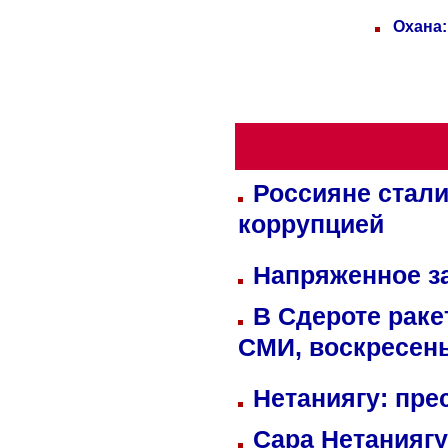
Охана:
Россияне стали
коррупцией
Напряженное за
В Сдероте раке
СМИ, воскресень
Нетаниягу: пре
Сара Нетаниягу