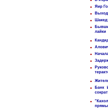
Яир Го
Выходн
Шакед:
Бывши
лайки
Кандид
Алович
Начала
Задерж
Руков
теракт
Жителя
Банк 
сократ
"Кахо
прямы