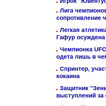
Игрок "Ювентус
Лига чемпионов
сопротивление 
Легкая атлетик
Гафур осуждена 
Чемпионка UFC
одета лишь в че
Спринтер, учас
кокаина
Защитник "Зен
выступлений за