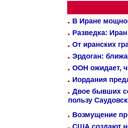
В Иране мощно
Разведка: Иран
От иранских гр
Эрдоган: ближ
ООН ожидает, ч
Иордания пред
Двое бывших со
пользу Саудовс
Возмущение пр
США создают н