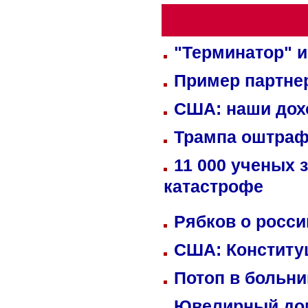
"Терминатор" и
Пример партне
США: наши дох
Трампа оштраф
11 000 ученых 
катастрофе
Рябков о росс
США: Конститу
Потоп в больн
Ювелирный дом