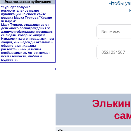
Эксклюзивная публикация
"Курьер" получил
исключительное право
публикации на своем сайте
романа Марка Туркова "
Кратно
четырем
".
Марк Турков, отказавшись от
денежного вознаграждения за
данную публикацию, посвящает
ее людям, которые живут в
Израиле и за его пределами, тем
людям, чьи надежды оказались
обманутыми, идеалы
растоптанными, а мечты
несбывшимися. Автор желает
всем стойкости, любви и
мудрости.
Элькин
са