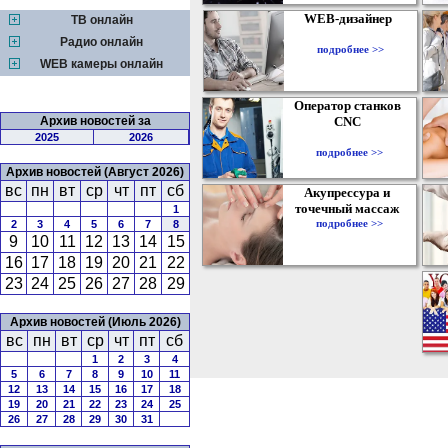
WEB-дизайнер
ТВ онлайн
Радио онлайн
подробнее >>
WEB камеры онлайн
Оператор станков
Архив новостей за
CNC
2025
2026
подробнее >>
Архив новостей (Август 2026)
вс
пн
вт
ср
чт
пт
сб
Акупрессура и
точечный массаж
1
подробнее >>
2
3
4
5
6
7
8
9
10
11
12
13
14
15
16
17
18
19
20
21
22
23
24
25
26
27
28
29
Архив новостей (Июль 2026)
вс
пн
вт
ср
чт
пт
сб
1
2
3
4
5
6
7
8
9
10
11
12
13
14
15
16
17
18
19
20
21
22
23
24
25
26
27
28
29
30
31