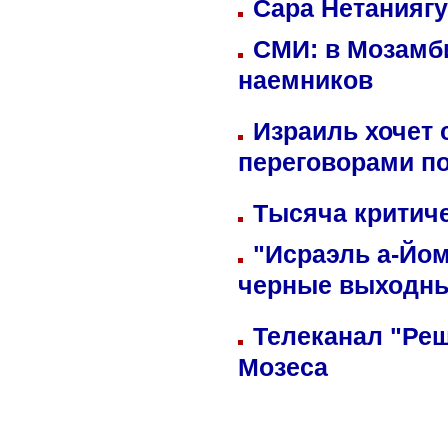
Сара Нетаниягу
СМИ: в Мозамби
наемников
Израиль хочет 
переговорами п
Тысяча критиче
"Исраэль а-Йом
черные выходн
Телеканал "Реш
Мозеса