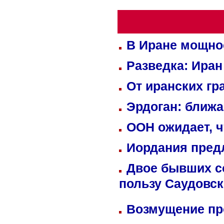
В Иране мощно
Разведка: Иран
От иранских гр
Эрдоган: ближ
ООН ожидает, ч
Иордания пред
Двое бывших со
пользу Саудовс
Возмущение пр