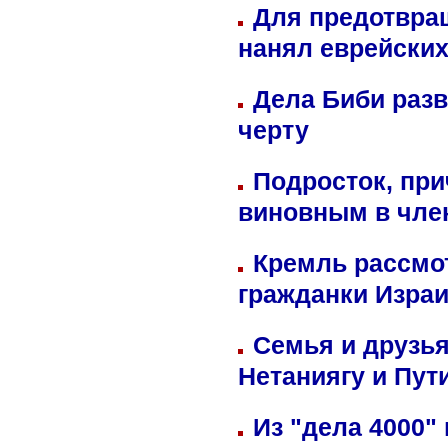
Для предотвра
нанял еврейских
Дела Биби разв
черту
Подросток, при
виновным в член
Кремль рассмо
гражданки Изра
Семья и друзь
Нетаниягу и Пут
Из "дела 4000"