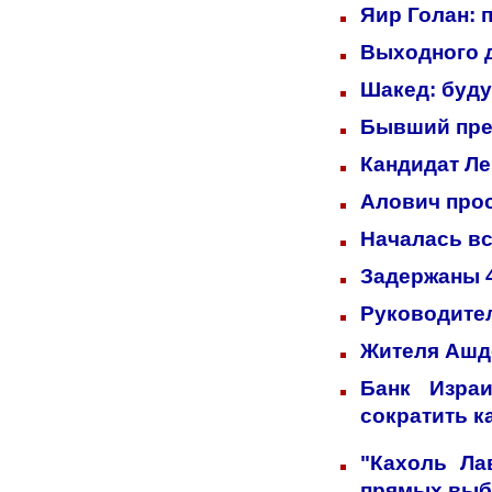
Яир Голан: 
Выходного д
Шакед: буд
Бывший пре
Кандидат Ле
Алович прос
Началась вс
Задержаны 4
Руководител
Жителя Ашд
Банк Изра
сократить к
"Кахоль Ла