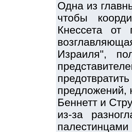
Одна из главн
чтобы коорди
Кнессета от 
возглавляющ
Израиля", по
представи
предотврати
предложений, 
Беннетт и Стр
из-за разног
палестинцами 