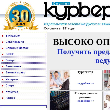
В Израиле
ВЫСОКО ОП
СМИ Израиля
Ближний Восток
Получить пред
В СНГ
вед
В мире
Экономика
Турагенты
Закон и право
Интернет
подробнее >>
Спорт
Культура
IT и программи-
рование
Разное
подробнее >>