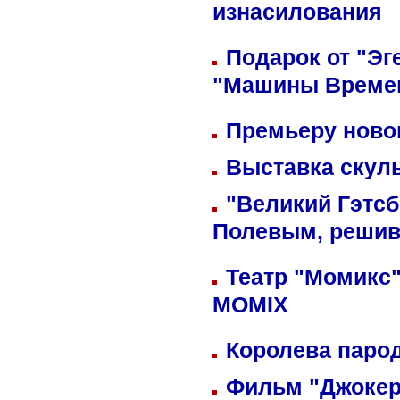
изнасилования
Подарок от "Эг
"Машины Време
Премьеру новог
Выставка скуль
"Великий Гэтсб
Полевым, решив
Театр "Момикс"
MOMIX
Королева парод
Фильм "Джокер