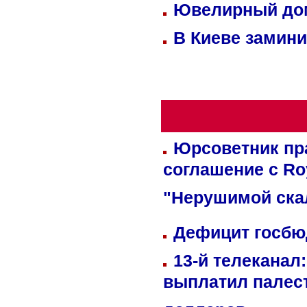
Ювелирный дом
В Киеве замини
Юрсоветник пр
соглашение с Ro
"Нерушимой ска
Дефицит госбюд
13-й телеканал
выплатил палес