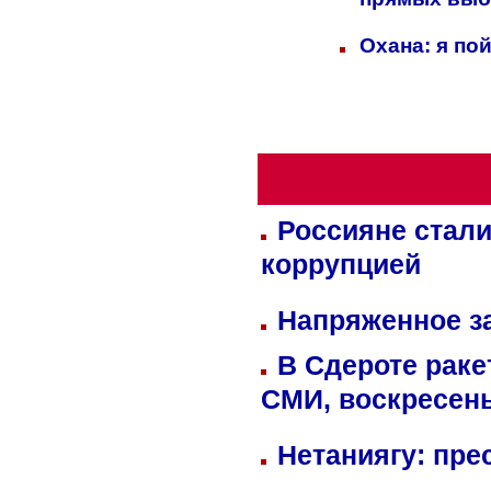
прямых выб
Охана: я по
Россияне стали
коррупцией
Напряженное за
В Сдероте раке
СМИ, воскресень
Нетаниягу: пре