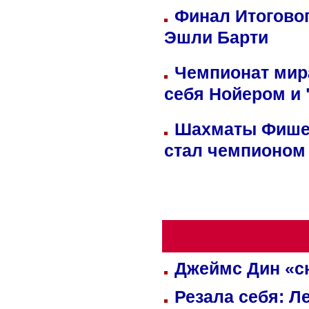
Финал Итоговог
Эшли Барти
Чемпионат мир
себя Нойером и 
Шахматы Фишер
стал чемпионом
Джеймс Дин «сн
Резала себя: Л