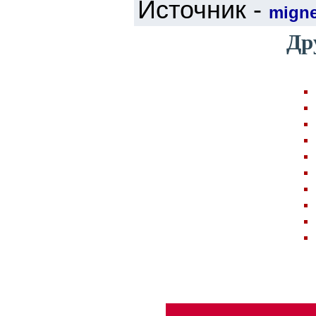
Источник -
mign
Др