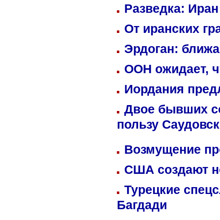
Разведка: Иран
От иранских гр
Эрдоган: ближ
ООН ожидает, ч
Иордания пред
Двое бывших со
пользу Саудовс
Возмущение пр
США создают н
Турецкие спецс
Багдади