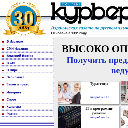
В Израиле
ВЫСОКО ОП
СМИ Израиля
Ближний Восток
Получить пред
В СНГ
вед
В мире
Экономика
Турагенты
Закон и право
Интернет
подробнее >>
Спорт
Культура
IT и программи-
рование
Разное
подробнее >>