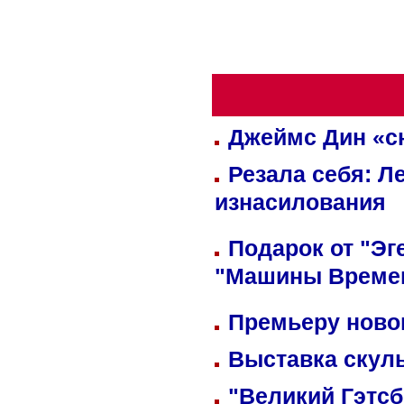
Джеймс Дин «сн
Резала себя: Л
изнасилования
Подарок от "Эг
"Машины Време
Премьеру новог
Выставка скуль
"Великий Гэтсб