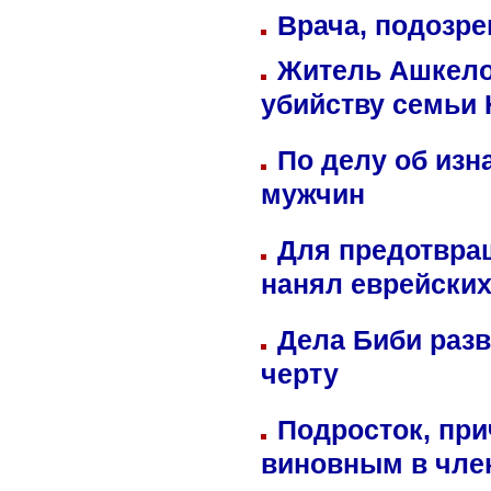
Врача, подозре
Житель Ашкелон
убийству семьи 
По делу об изн
мужчин
Для предотвра
нанял еврейских
Дела Биби разв
черту
Подросток, при
виновным в член