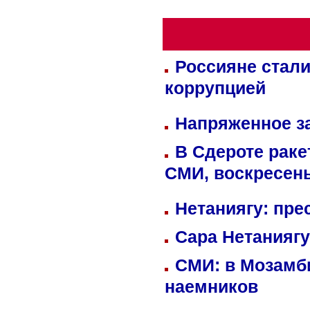
Россияне стали
коррупцией
Напряженное за
В Сдероте раке
СМИ, воскресень
Нетаниягу: пре
Сара Нетаниягу
СМИ: в Мозамби
наемников