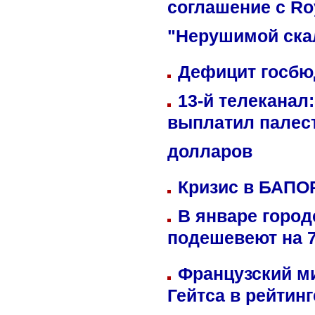
соглашение с Ro
"Нерушимой ска
Дефицит госбюд
13-й телеканал
выплатил палес
долларов
Кризис в БАПО
В январе город
подешевеют на 
Французский м
Гейтса в рейтин