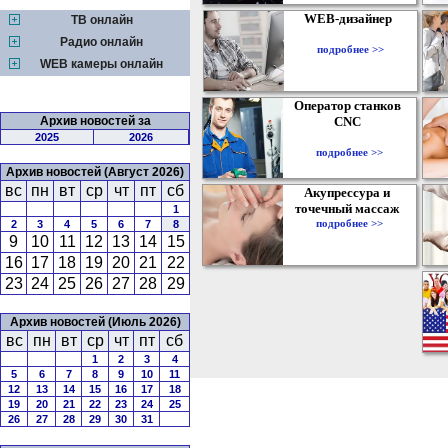
WEB-дизайнер
ТВ онлайн
Радио онлайн
подробнее >>
WEB камеры онлайн
Оператор станков
Архив новостей за
CNC
2025
2026
подробнее >>
Архив новостей (Август 2026)
вс
пн
вт
ср
чт
пт
сб
Акупрессура и
точечный массаж
1
подробнее >>
2
3
4
5
6
7
8
9
10
11
12
13
14
15
16
17
18
19
20
21
22
23
24
25
26
27
28
29
Архив новостей (Июль 2026)
вс
пн
вт
ср
чт
пт
сб
1
2
3
4
5
6
7
8
9
10
11
12
13
14
15
16
17
18
19
20
21
22
23
24
25
26
27
28
29
30
31