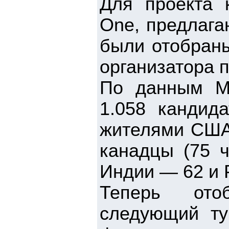
Для проекта 
One, предлага
были отобраны
организатора 
По данным M
1.058 кандид
жителями США
канадцы (75 ч
Индии — 62 и 
Теперь ото
следующий ту