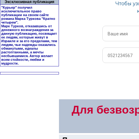
Эксклюзивная публикация
"Курьер" получил
исключительное право
публикации на своем сайте
романа Марка Туркова "
Кратно
четырем
".
Марк Турков, отказавшись от
денежного вознаграждения за
данную публикацию, посвящает
ее людям, которые живут в
Израиле и за его пределами, тем
людям, чьи надежды оказались
обманутыми, идеалы
растоптанными, а мечты
несбывшимися. Автор желает
всем стойкости, любви и
мудрости.
Для безвоз