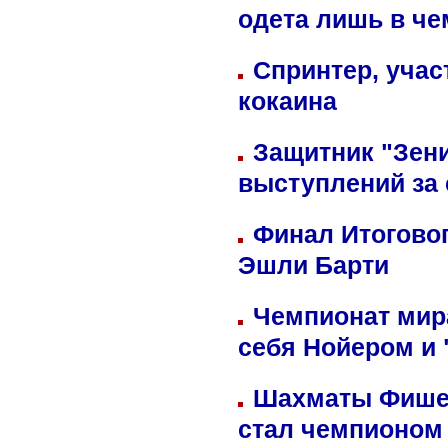
одета лишь в че
Спринтер, учас
кокаина
Защитник "Зен
выступлений за
Финал Итоговог
Эшли Барти
Чемпионат мир
себя Нойером и 
Шахматы Фишер
стал чемпионом