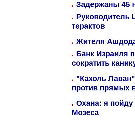
Задержаны 45 н
Руководитель 
терактов
Жителя Ашдода
Банк Израиля п
сократить кани
"Кахоль Лаван
против прямых 
Охана: я пойду
Мозеса