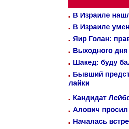
В Израиле нашл
В Израиле уме
Яир Голан: пра
Выходного дня 
Шакед: буду б
Бывший предст
лайки
Кандидат Лейбо
Алович просил 
Началась встре