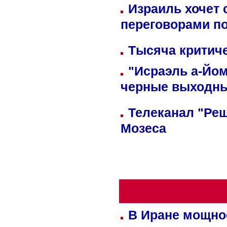
Израиль хочет 
переговорами п
Тысяча критиче
"Исраэль а-Йом
черные выходн
Телеканал "Реш
Мозеса
В Иране мощно