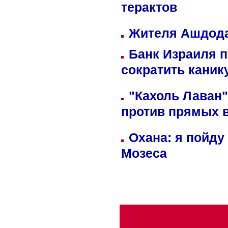
терактов
Жителя Ашдода
Банк Израиля п
сократить кани
"Кахоль Лаван
против прямых 
Охана: я пойду
Мозеса