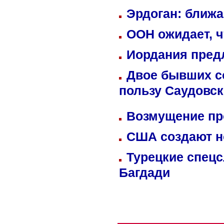
Эрдоган: ближ
ООН ожидает, ч
Иордания пред
Двое бывших со
пользу Саудовс
Возмущение пр
США создают н
Турецкие спецс
Багдади