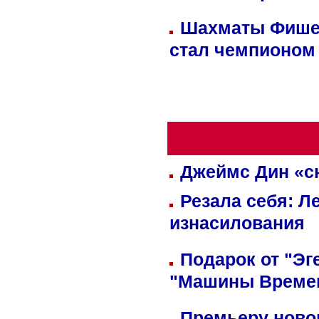
Шахматы Фишер
стал чемпионом
Джеймс Дин «сн
Резала себя: Л
изнасилования
Подарок от "Эг
"Машины Време
Премьеру новог