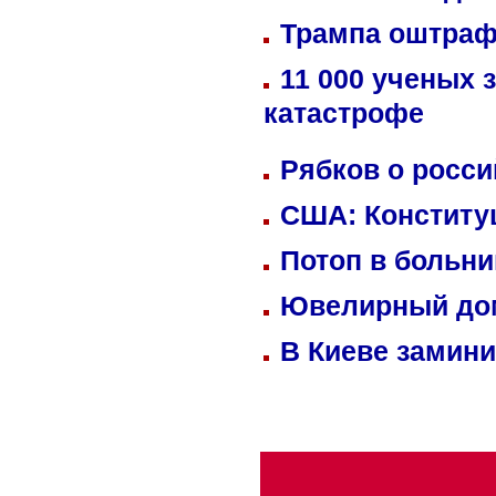
Трампа оштраф
11 000 ученых 
катастрофе
Рябков о росс
США: Конститу
Потоп в больн
Ювелирный дом
В Киеве замини