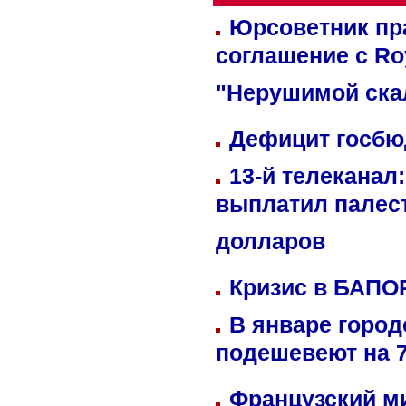
Юрсоветник пр
соглашение с Ro
"Нерушимой ска
Дефицит госбюд
13-й телеканал
выплатил палес
долларов
Кризис в БАПО
В январе город
подешевеют на 
Французский м