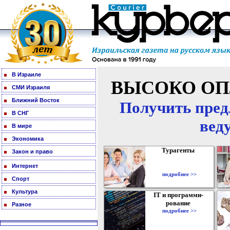
В Израиле
ВЫСОКО ОП
СМИ Израиля
Ближний Восток
Получить пред
В СНГ
вед
В мире
Экономика
Турагенты
Закон и право
Интернет
подробнее >>
Спорт
Культура
IT и программи-
рование
Разное
подробнее >>