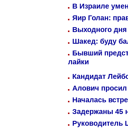
В Израиле уме
Яир Голан: пра
Выходного дня 
Шакед: буду б
Бывший предст
лайки
Кандидат Лейбо
Алович просил 
Началась встре
Задержаны 45 н
Руководитель 