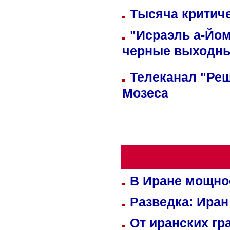
Тысяча критиче
"Исраэль а-Йом
черные выходн
Телеканал "Реш
Мозеса
В Иране мощно
Разведка: Иран
От иранских гр