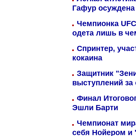
Гафур осуждена 
Чемпионка UFC
одета лишь в че
Спринтер, учас
кокаина
Защитник "Зен
выступлений за
Финал Итоговог
Эшли Барти
Чемпионат мир
себя Нойером и 