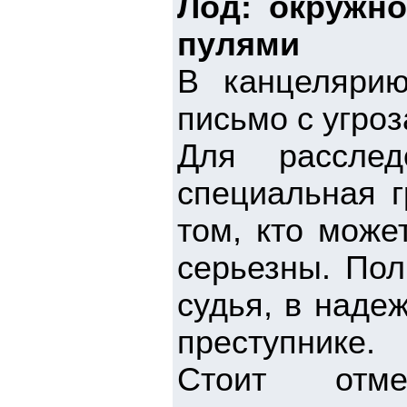
Лод: окружн
пулями
В канцеляри
письмо с угро
Для расслед
специальная г
том, кто може
серьезны. Пол
судья, в наде
преступнике.
Стоит отм