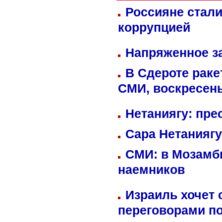
Россияне стали
коррупцией
Напряженное за
В Сдероте раке
СМИ, воскресень
Нетаниягу: пре
Сара Нетаниягу
СМИ: в Мозамби
наемников
Израиль хочет 
переговорами п