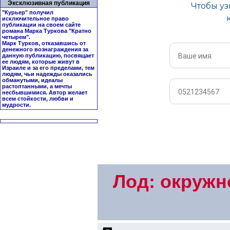
Эксклюзивная публикация
"Курьер" получил
исключительное право
публикации на своем сайте
романа Марка Туркова "
Кратно
четырем
".
Марк Турков, отказавшись от
денежного вознаграждения за
данную публикацию, посвящает
ее людям, которые живут в
Израиле и за его пределами, тем
людям, чьи надежды оказались
обманутыми, идеалы
растоптанными, а мечты
несбывшимися. Автор желает
всем стойкости, любви и
мудрости.
Лод: окружн