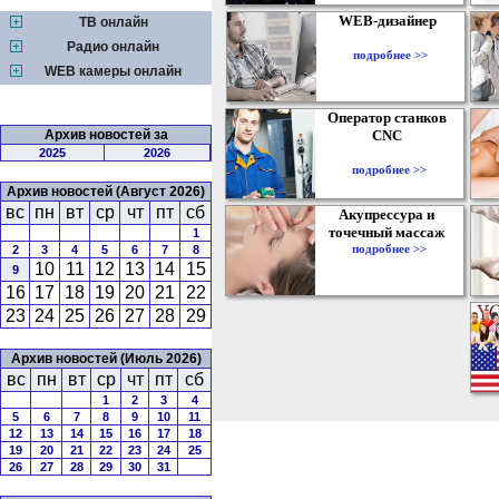
WEB-дизайнер
ТВ онлайн
Радио онлайн
подробнее >>
WEB камеры онлайн
Оператор станков
Архив новостей за
CNC
2025
2026
подробнее >>
Архив новостей (Август 2026)
вс
пн
вт
ср
чт
пт
сб
Акупрессура и
точечный массаж
1
подробнее >>
2
3
4
5
6
7
8
10
11
12
13
14
15
9
16
17
18
19
20
21
22
23
24
25
26
27
28
29
Архив новостей (Июль 2026)
вс
пн
вт
ср
чт
пт
сб
1
2
3
4
5
6
7
8
9
10
11
12
13
14
15
16
17
18
19
20
21
22
23
24
25
26
27
28
29
30
31