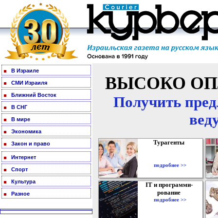
В Израиле
ВЫСОКО ОП
СМИ Израиля
Ближний Восток
Получить пред
В СНГ
вед
В мире
Экономика
Турагенты
Закон и право
Интернет
подробнее >>
Спорт
Культура
IT и программи-
рование
Разное
подробнее >>