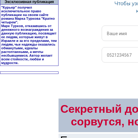
Эксклюзивная публикация
"Курьер" получил
исключительное право
публикации на своем сайте
романа Марка Туркова "
Кратно
четырем
".
Марк Турков, отказавшись от
денежного вознаграждения за
данную публикацию, посвящает
ее людям, которые живут в
Израиле и за его пределами, тем
людям, чьи надежды оказались
обманутыми, идеалы
растоптанными, а мечты
несбывшимися. Автор желает
всем стойкости, любви и
мудрости.
Секретный до
сорвутся, 