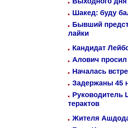
Выходного дня 
Шакед: буду б
Бывший предст
лайки
Кандидат Лейбо
Алович просил 
Началась встре
Задержаны 45 н
Руководитель 
терактов
Жителя Ашдода