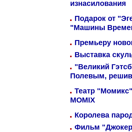
изнасилования
Подарок от "Эг
"Машины Време
Премьеру новог
Выставка скуль
"Великий Гэтсб
Полевым, решив
Театр "Момикс"
MOMIX
Королева парод
Фильм "Джокер