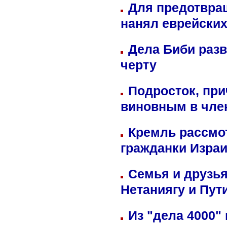
Для предотвра
нанял еврейских
Дела Биби разв
черту
Подросток, при
виновным в член
Кремль рассмо
гражданки Изра
Семья и друзь
Нетаниягу и Пут
Из "дела 4000"