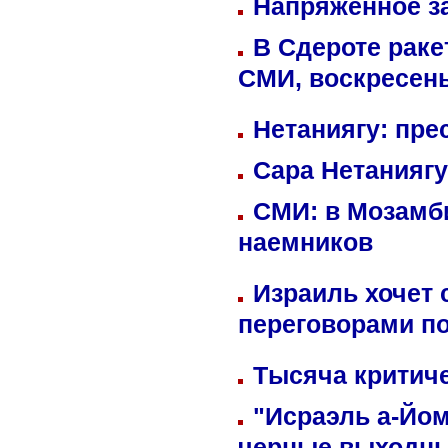
Напряженное за
В Сдероте раке
СМИ, воскресень
Нетаниягу: пре
Сара Нетаниягу
СМИ: в Мозамби
наемников
Израиль хочет 
переговорами п
Тысяча критиче
"Исраэль а-Йом