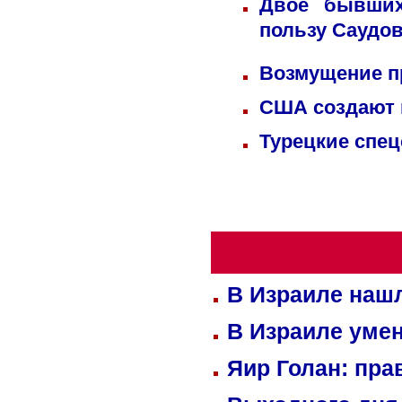
Двое бывших
пользу Саудо
Возмущение п
США создают 
Турецкие спец
В Израиле нашл
В Израиле уме
Яир Голан: пра