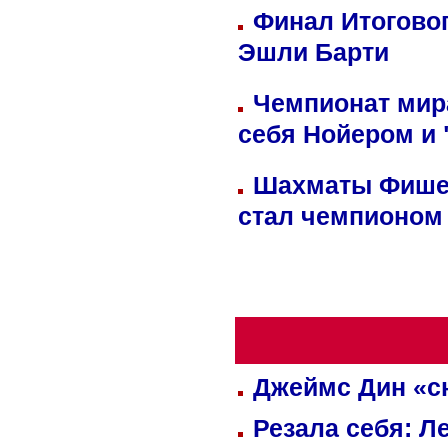
Финал Итоговог
Эшли Барти
Чемпионат мир
себя Нойером и 
Шахматы Фишер
стал чемпионом
Джеймс Дин «сн
Резала себя: Л