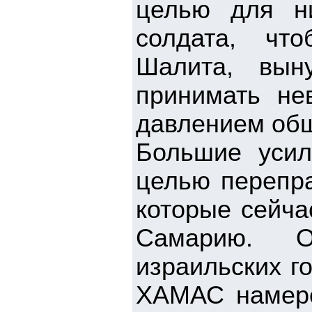
целью для ни
солдата, чт
Шалита, выну
принимать не
давлением общ
Большие уси
целью перепра
которые сейча
Самарию. О
израильских г
ХАМАС намере