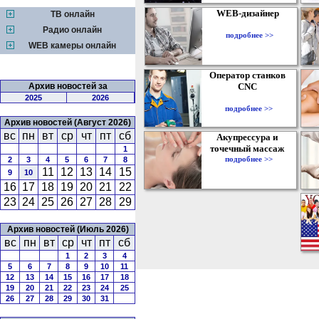
WEB-дизайнер
ТВ онлайн
Радио онлайн
подробнее >>
WEB камеры онлайн
Оператор станков
Архив новостей за
CNC
2025
2026
подробнее >>
Архив новостей (Август 2026)
вс
пн
вт
ср
чт
пт
сб
Акупрессура и
точечный массаж
1
подробнее >>
2
3
4
5
6
7
8
11
12
13
14
15
9
10
16
17
18
19
20
21
22
23
24
25
26
27
28
29
Архив новостей (Июль 2026)
вс
пн
вт
ср
чт
пт
сб
1
2
3
4
5
6
7
8
9
10
11
12
13
14
15
16
17
18
19
20
21
22
23
24
25
26
27
28
29
30
31