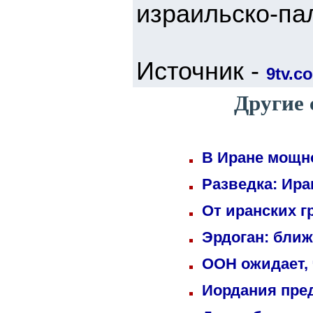
израильско-па
Источник -
9tv.co
Другие 
В Иране мощн
Разведка: Ира
От иранских г
Эрдоган: бли
ООН ожидает, 
Иордания пре