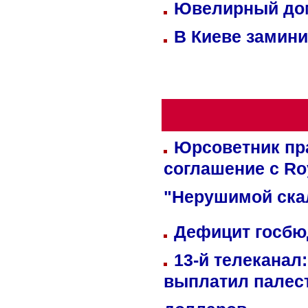
Ювелирный дом
В Киеве замини
Юрсоветник пр
соглашение с Ro
"Нерушимой ска
Дефицит госбюд
13-й телеканал
выплатил палес