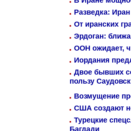
В Иране мощно
Разведка: Иран
От иранских гр
Эрдоган: ближ
ООН ожидает, ч
Иордания пред
Двое бывших со
пользу Саудовс
Возмущение пр
США создают н
Турецкие спецс