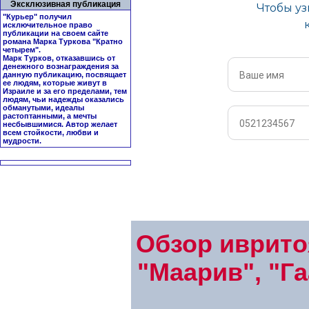
Эксклюзивная публикация
"Курьер" получил
исключительное право
публикации на своем сайте
романа Марка Туркова "
Кратно
четырем
".
Марк Турков, отказавшись от
денежного вознаграждения за
данную публикацию, посвящает
ее людям, которые живут в
Израиле и за его пределами, тем
людям, чьи надежды оказались
обманутыми, идеалы
растоптанными, а мечты
несбывшимися. Автор желает
всем стойкости, любви и
мудрости.
Обзор иврито
"Маарив", "Га