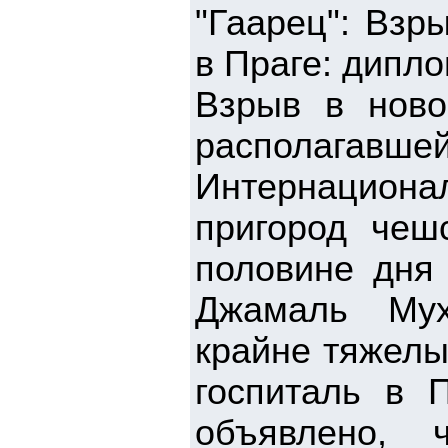
"Гаарец": Взр
в Праге: дипл
Взрыв в ново
располагавше
Интернациона
пригород чеш
половине дня 
Джамаль Мух
крайне тяжелы
госпиталь в 
объявлено, 