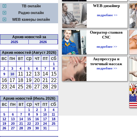
WEB-дизайнер
ТВ онлайн
Радио онлайн
подробнее >>
WEB камеры онлайн
Оператор станков
Архив новостей за
CNC
2025
2026
подробнее >>
Архив новостей (Август 2026)
вс
пн
вт
ср
чт
пт
сб
Акупрессура и
точечный массаж
1
подробнее >>
2
3
4
5
6
7
8
11
12
13
14
15
9
10
16
17
18
19
20
21
22
23
24
25
26
27
28
29
Архив новостей (Июль 2026)
вс
пн
вт
ср
чт
пт
сб
1
2
3
4
5
6
7
8
9
10
11
12
13
14
15
16
17
18
19
20
21
22
23
24
25
26
27
28
29
30
31