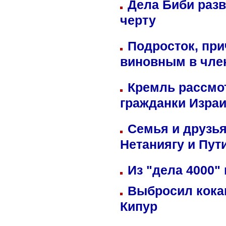
Дела Биби разв
черту
Подросток, при
виновным в член
Кремль рассмо
гражданки Изра
Семья и друзь
Нетаниягу и Пут
Из "дела 4000"
Выбросил кока
Кипур