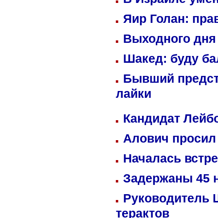
Яир Голан: пра
Выходного дня 
Шакед: буду б
Бывший предст
лайки
Кандидат Лейбо
Алович просил 
Началась встре
Задержаны 45 н
Руководитель 
терактов