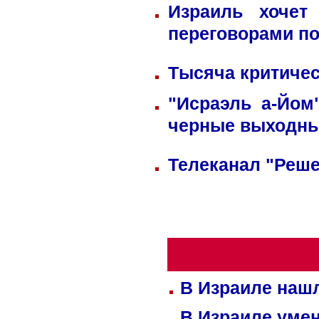
Израиль хочет
переговорами по
Тысяча критичес
"Исраэль а-Йом
черные выходн
Телеканал "Реше
В Израиле нашл
В Израиле уме