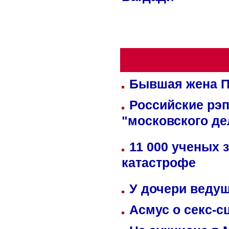
Багдади
Бывшая жена П
Российские рэ
"московского де
11 000 ученых 
катастрофе
У дочери веду
Асмус о секс-с