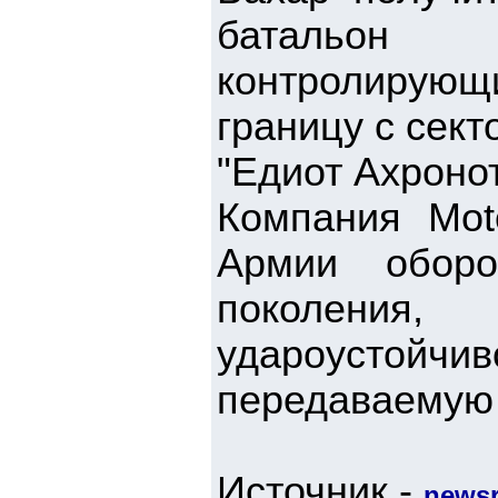
батальон 
контролирующи
границу с сект
"Едиот Ахроно
Компания Mot
Армии оборо
поколения
удароустойчи
передаваемую
Источник -
newsr