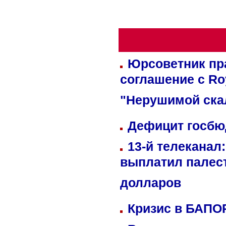
Юрсоветник пр
соглашение с Ro
"Нерушимой ска
Дефицит госбюд
13-й телеканал
выплатил палес
долларов
Кризис в БАПО