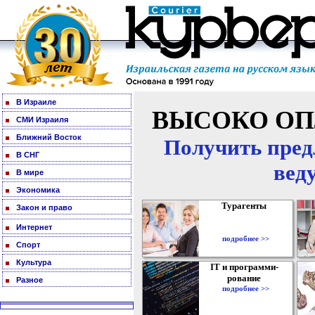
В Израиле
ВЫСОКО ОП
СМИ Израиля
Ближний Восток
Получить пред
В СНГ
вед
В мире
Экономика
Турагенты
Закон и право
Интернет
подробнее >>
Спорт
Культура
IT и программи-
рование
Разное
подробнее >>