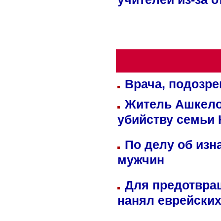
учителей из-за 
Врача, подозре
Житель Ашкелон
убийству семьи 
По делу об изн
мужчин
Для предотвра
нанял еврейских