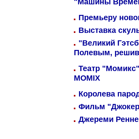
"Машины Време
Премьеру новог
Выставка скуль
"Великий Гэтсб
Полевым, решив
Театр "Момикс"
MOMIX
Королева парод
Фильм "Джокер
Джереми Реннер