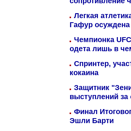
сопротивление 
Легкая атлетик
Гафур осуждена 
Чемпионка UFC
одета лишь в че
Спринтер, учас
кокаина
Защитник "Зен
выступлений за
Финал Итоговог
Эшли Барти