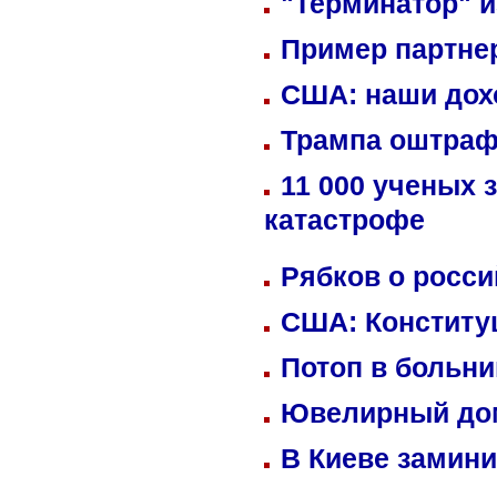
"Терминатор" и
Пример партне
США: наши дох
Трампа оштраф
11 000 ученых 
катастрофе
Рябков о росс
США: Конститу
Потоп в больн
Ювелирный дом
В Киеве замини