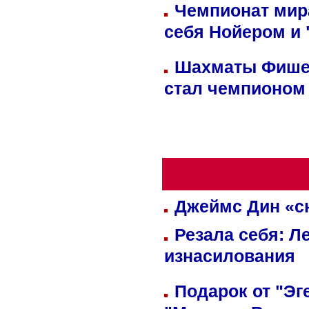
Чемпионат мир
себя Нойером и 
Шахматы Фишер
стал чемпионом
Джеймс Дин «сн
Резала себя: Л
изнасилования
Подарок от "Эг