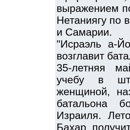
выражением п
Нетаниягу по 
и Самарии.
"Исраэль а-Й
возглавит бат
35-летняя м
учебу в шт
женщиной, на
батальона б
Израиля. Лето
Бахар получит