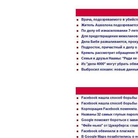
Врача, подозреваемого в убийст
Житель Ашкелона подозревается 
По делу об изнасиловании 7-ле
Для предотвращения межклановы
Дела Биби разваливаются, проку
Подросток, причастный к делу о
Кремль рассмотрит обращение Н
Семья и друзья Наамы: "Ради ее
Из "дела 4000" могут убрать обв
Выбросил кокаин: новые данные
Facebook нашла способ борьбы 
Facebook нашла способ борьбы 
Корпорация Facebook поменяла
Названы 32 самых глупых пароля
Google поможет бороться с зави
"Фейк-ньюз" от Цукерберга: гла
Facebook обвинили в плагиате
В Google Maps позаботились о н