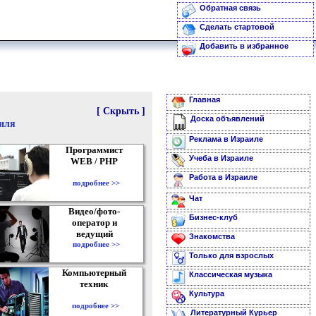
Обратная связь
Сделать стартовой
Добавить в избранное
Главная
[ Скрыть ]
Доска объявлений
аиля
Реклама в Израиле
Программист
Учеба в Израиле
WEB / PHP
Работа в Израиле
подробнее >>
Чат
Видео/фото-
Бизнес-клуб
оператор и
ведущий
Знакомства
подробнее >>
Только для взрослых
Компьютерный
Классическая музыка
техник
Культура
подробнее >>
Литературный Курьер