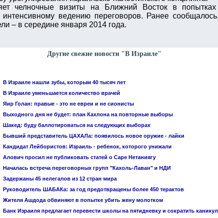
яет челночные визиты на Ближний Восток в попытках 
 интенсивному ведению переговоров. Ранее сообщалось,
ели – в середине января 2014 года.
Другие свежие новости "В Израиле"
В Израиле нашли зубы, которым 40 тысяч лет
В Израиле уменьшается количество врачей
Яир Голан: правые - это не евреи и не сионисты
Выходного дня не будет: план Кахлона на повторные выборы
Шакед: буду баллотироваться на следующих выборах
Бывший представитель ЦАХАЛа: появилось новое оружие - лайки
Кандидат Лейбористов: Израиль - ребенок, которого унижали
Алович просил не публиковать статей о Саре Нетаниягу
Началась встреча переговорных групп "Кахоль-Лаван" и НДИ
Задержаны 45 нелегалов из 12 стран мира
Руководитель ШАБАКа: за год предотвращены более 450 терактов
Жителя Ашдода обвиняют в попытке убить жену молотком
Банк Израиля предлагает перевести школы на пятидневку и сократить канику