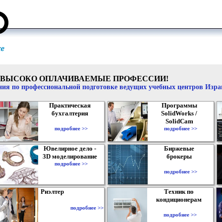
ВЫСОКО ОПЛАЧИВАЕМЫЕ ПРОФЕССИИ!
ия по профессиональной подготовке ведущих учебных центров Изр
Практическая
Программы
бухгалтерия
SolidWorks /
SolidCam
подробнее >>
подробнее >>
Ювелирное дело -
Биржевые
3D моделирование
брокеры
подробнее >>
подробнее >>
Риэлтер
Техник по
кондиционерам
подробнее >>
подробнее >>