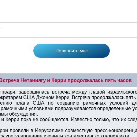
Встреча Нетаниягу и Керри продолжалась пять часов
 января, завершилась встреча между главой израильско
екретарем США Джоном Керри. Встреча продолжалась пять 
ению плана США по созданию рамочных условий для
 рамочными условиями подразумеваются определенные усту
ммы обсуждения.
и Керри пока не сообщаются. Известно только, что их сл
ерри провели в Иерусалиме совместную пресс-конференци
су урегулирования израильско-палестинского конфликта.