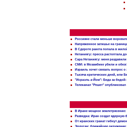
Россияне стали меньше вороват
Напряженное затишье на границ
В Сдероте ракета попала в жило
Нетаниягу: пресса растоптала д
Сара Нетаниягу: меня раздавили
СМИ: в Мозамбике убили и обез
Израиль хочет связать вопрос 
Тысяча критических дней, или Б
"Исраэль а-Йом": Беда за бедой
Телеканал "Решет" опубликовал 
В Иране мощное землетрясение:
Разведка: Иран создат ядерную 
От иранских гранат гибнут демо
Эрдоган: ближайшее окружение 