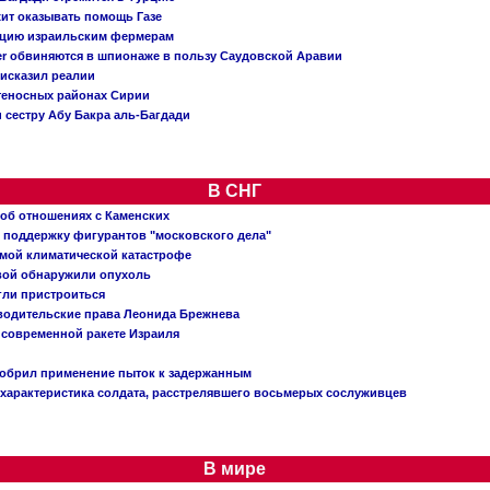
жит оказывать помощь Газе
ацию израильским фермерам
er обвиняются в шпионаже в пользу Саудовской Аравии
исказил реалии
теносных районах Сирии
 сестру Абу Бакра аль-Багдади
В СНГ
 об отношениях с Каменских
 поддержку фигурантов "московского дела"
емой климатической катастрофе
вой обнаружили опухоль
огли пристроиться
 водительские права Леонида Брежнева
 современной ракете Израиля
добрил применение пыток к задержанным
характеристика солдата, расстрелявшего восьмерых сослуживцев
В мире