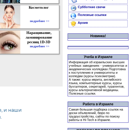
Косметолог
Субботние свечи
Полезные ссылки
подробнее >>
Архив
Наращивание,
Новинка!
ламинирование
ресниц 1D-3D
подробнее >>
Учеба в Израиле
Информация об израильских высших
учебных заведениях - университетах и
академических колледжах.Подготовка
к поступлению в университеты и
колледжи (курсы психометрии).
А также: курсы иврита, английского
языка, компьютерные курсы, курсы
бухгалтеров, секретарей, турагентов,
курсы альтернативной медицины.
Полезные ссылки.
Работа в Израиле
Самая большая подборка ссылок на
доски объявлений, бюро по
трудоустройству, сайты по поиску
работы в Hi-Tech в Израиле.