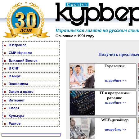
В Израиле
СМИ Израиля
Получить предложен
Ближний Восток
Турагенты
В СНГ
В мире
подробнее >>
Экономика
Закон и право
IT и программи-
рование
Интернет
подробнее >>
Спорт
Культура
WEB-дизайнер
Разное
подробнее >>