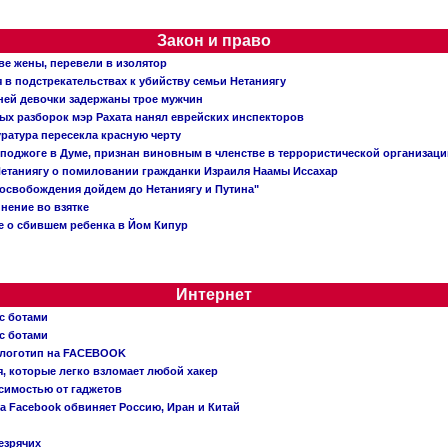
Закон и право
ве жены, перевели в изолятор
в подстрекательствах к убийству семьи Нетаниягу
тней девочки задержаны трое мужчин
х разборок мэр Рахата нанял еврейских инспекторов
ратура пересекла красную черту
 поджоге в Думе, признан виновным в членстве в террористической организац
етаниягу о помиловании гражданки Израиля Наамы Иссахар
 освобождения дойдем до Нетаниягу и Путина"
инение во взятке
 о сбившем ребенка в Йом Кипур
Интернет
с ботами
с ботами
 логотип на FACEBOOK
, которые легко взломает любой хакер
симостью от гаджетов
ва Facebook обвиняет Россию, Иран и Китай
езрячих