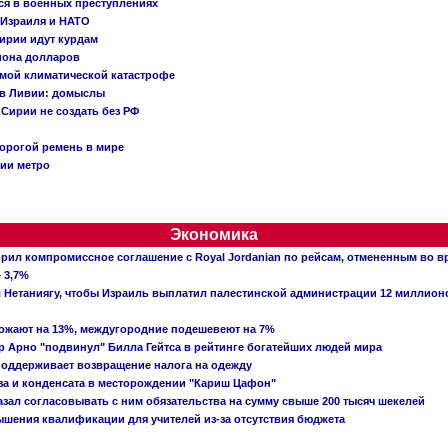
ся в военных преступлениях
 Израиля и НАТО
ирии идут курдам
иона долларов
емой климатической катастрофе
 в Ливии: домыслы
Сирии не создать без РФ
орогой ремень в мире
ции метро
Экономика
рил компромиссное соглашение с Royal Jordanian по рейсам, отмененным во 
 3,7%
ал Нетаниягу, чтобы Израиль выплатил палестинской администрации 12 миллио
рожают на 13%, междугородние подешевеют на 7%
 Арно "подвинул" Билла Гейтса в рейтинге богатейших людей мира
поддерживает возвращение налога на одежду
аза и конденсата в месторождении "Кариш Цафон"
зал согласовывать с ним обязательства на сумму свыше 200 тысяч шекелей
шения квалификации для учителей из-за отсутствия бюджета