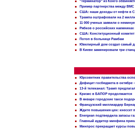
"Терминатор" из Конго обвиняет
Пример партнерства между ВМС
США: наши доходы от нефти в С
Трампа оштрафовали на 2 милл
11 000 ученых заявили о немину
Рябков о российских наемниках
США: Конституционный комитет 
Потоп в больнице Рамбам
Ювелирный дом создал самый д
В Киеве заминировали три стан
Юрсоветник правительства оспо
Дефицит госбюджета в октябре –
13-й телеканал: Трамп предлаг
Кризис в БАПОР продолжается
В январе городские такси подо
Французский миллиардер Бернар
Ждите повышения цен: кнессет 
Energean подтвердила запасы г
Главный аудитор минфина прика
Минпрос прекращает курсы повы