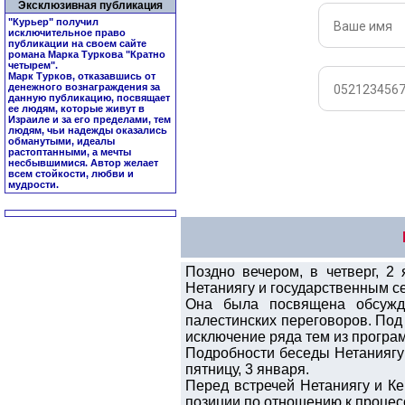
Эксклюзивная публикация
"Курьер" получил
исключительное право
публикации на своем сайте
романа Марка Туркова "
Кратно
четырем
".
Марк Турков, отказавшись от
денежного вознаграждения за
данную публикацию, посвящает
ее людям, которые живут в
Израиле и за его пределами, тем
людям, чьи надежды оказались
обманутыми, идеалы
растоптанными, а мечты
несбывшимися. Автор желает
всем стойкости, любви и
мудрости.
Поздно вечером, в четверг, 2
Нетаниягу и государственным с
Она была посвящена обсужд
палестинских переговоров. Под
исключение ряда тем из програ
Подробности беседы Нетаниягу 
пятницу, 3 января.
Перед встречей Нетаниягу и К
позиции по отношению к процес