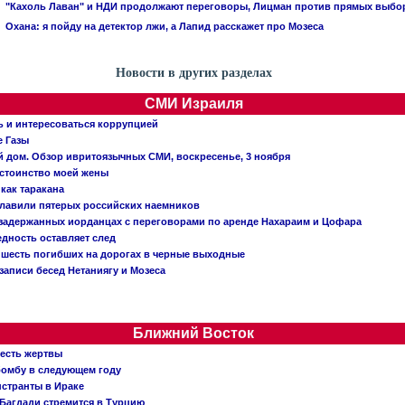
"Кахоль Лаван" и НДИ продолжают переговоры, Лицман против прямых выбо
Охана: я пойду на детектор лжи, а Лапид расскажет про Мозеса
Новости в других разделах
СМИ Израиля
ь и интересоваться коррупцией
е Газы
й дом. Обзор ивритоязычных СМИ, воскресенье, 3 ноября
остоинство моей жены
 как таракана
главили пятерых российских наемников
о задержанных иорданцах с переговорами по аренде Нахараим и Цофара
едность оставляет след
: шесть погибших на дорогах в черные выходные
записи бесед Нетаниягу и Мозеса
Ближний Восток
 есть жертвы
бомбу в следующем году
нстранты в Ираке
Багдади стремится в Турцию