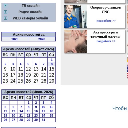
ТВ онлайн
Оператор станков
CNC
Радио онлайн
WEB камеры онлайн
подробнее >>
Акупрессура и
Архив новостей за
точечный массаж
2025
2026
подробнее >>
Архив новостей (Август 2026)
вс
пн
вт
ср
чт
пт
сб
1
2
3
4
5
6
7
8
9
10
11
12
13
14
15
16
17
18
19
20
21
22
23
24
25
26
27
28
29
Архив новостей (Июль 2026)
вс
пн
вт
ср
чт
пт
сб
1
2
3
4
5
6
7
8
9
10
11
12
13
14
15
16
17
18
19
20
21
22
23
24
25
26
27
28
29
30
31