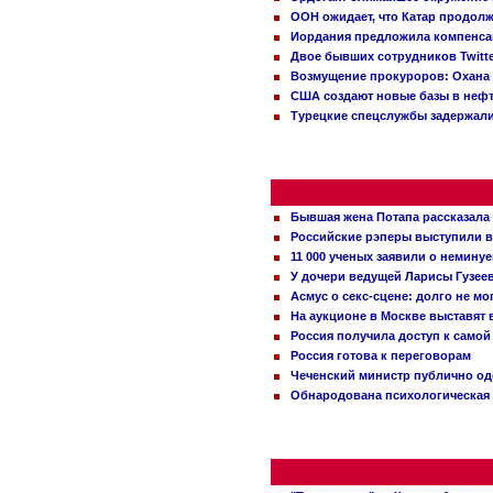
ООН ожидает, что Катар продол
Иордания предложила компенс
Двое бывших сотрудников Twitt
Возмущение прокуроров: Охана 
США создают новые базы в неф
Турецкие спецслужбы задержали
Бывшая жена Потапа рассказала
Российские рэперы выступили в
11 000 ученых заявили о немину
У дочери ведущей Ларисы Гузее
Асмус о секс-сцене: долго не м
На аукционе в Москве выставят
Россия получила доступ к самой
Россия готова к переговорам
Чеченский министр публично о
Обнародована психологическая 