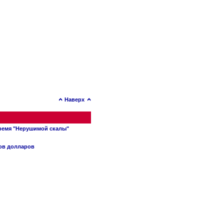
Наверх
время "Нерушимой скалы"
нов долларов