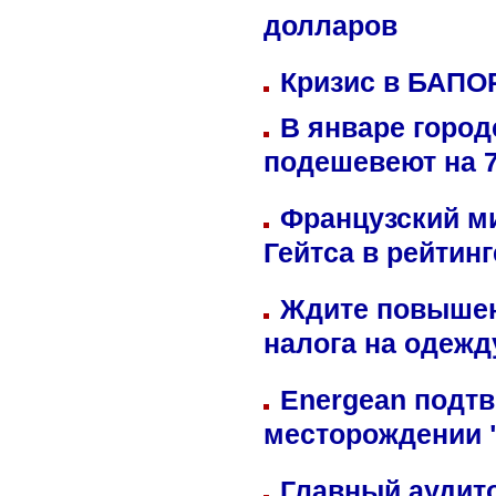
долларов
Кризис в БАПО
В январе город
подешевеют на 
Французский м
Гейтса в рейтин
Ждите повышен
налога на одежд
Energean подтв
месторождении 
Главный аудит