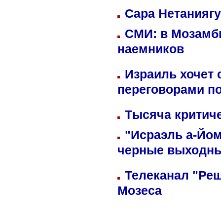
Сара Нетаниягу
СМИ: в Мозамби
наемников
Израиль хочет 
переговорами п
Тысяча критиче
"Исраэль а-Йом
черные выходн
Телеканал "Реш
Мозеса