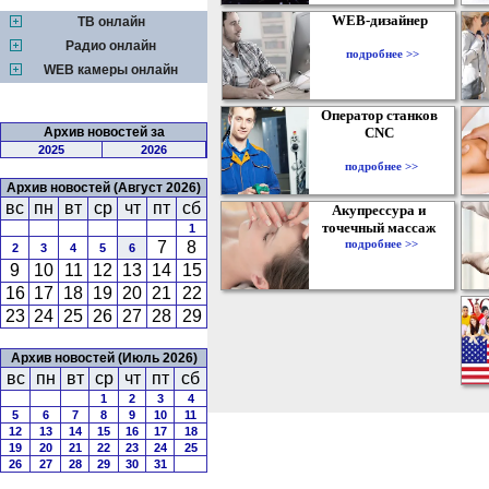
WEB-дизайнер
ТВ онлайн
Радио онлайн
подробнее >>
WEB камеры онлайн
Оператор станков
Архив новостей за
CNC
2025
2026
подробнее >>
Архив новостей (Август 2026)
вс
пн
вт
ср
чт
пт
сб
Акупрессура и
точечный массаж
1
подробнее >>
7
8
2
3
4
5
6
9
10
11
12
13
14
15
16
17
18
19
20
21
22
23
24
25
26
27
28
29
Архив новостей (Июль 2026)
вс
пн
вт
ср
чт
пт
сб
1
2
3
4
5
6
7
8
9
10
11
12
13
14
15
16
17
18
19
20
21
22
23
24
25
26
27
28
29
30
31