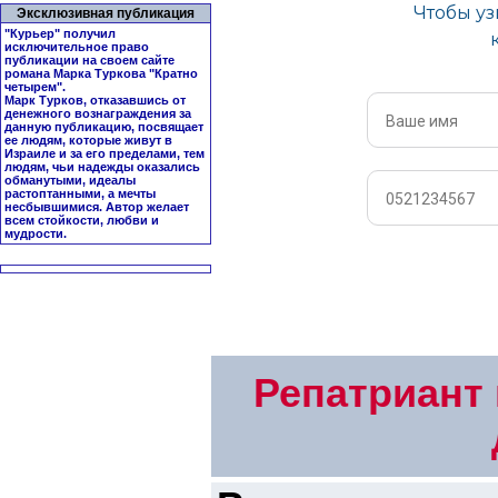
Эксклюзивная публикация
"Курьер" получил
исключительное право
публикации на своем сайте
романа Марка Туркова "
Кратно
четырем
".
Марк Турков, отказавшись от
денежного вознаграждения за
данную публикацию, посвящает
ее людям, которые живут в
Израиле и за его пределами, тем
людям, чьи надежды оказались
обманутыми, идеалы
растоптанными, а мечты
несбывшимися. Автор желает
всем стойкости, любви и
мудрости.
Репатриант