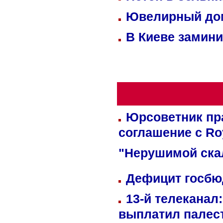
Ювелирный дом
В Киеве замини
Юрсоветник пр
соглашение с Ro
"Нерушимой ска
Дефицит госбюд
13-й телеканал
выплатил палес