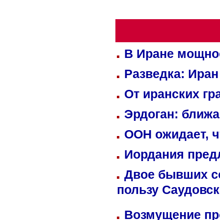
В Иране мощно
Разведка: Иран
От иранских гр
Эрдоган: ближ
ООН ожидает, ч
Иордания пред
Двое бывших со
пользу Саудовс
Возмущение пр