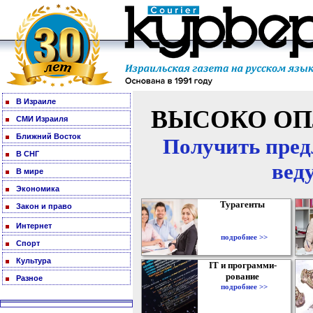
В Израиле
ВЫСОКО ОП
СМИ Израиля
Ближний Восток
Получить пред
В СНГ
вед
В мире
Экономика
Турагенты
Закон и право
Интернет
подробнее >>
Спорт
Культура
IT и программи-
рование
Разное
подробнее >>