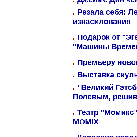
Резала себя: Л
изнасилования
Подарок от "Эг
"Машины Време
Премьеру новог
Выставка скуль
"Великий Гэтсб
Полевым, решив
Театр "Момикс"
MOMIX