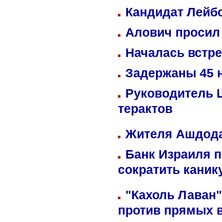
Кандидат Лейбо
Алович просил 
Началась встре
Задержаны 45 н
Руководитель 
терактов
Жителя Ашдода
Банк Израиля п
сократить кани
"Кахоль Лаван
против прямых 