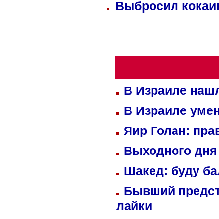
Выбросил кокаин
В Израиле нашл
В Израиле уме
Яир Голан: пра
Выходного дня 
Шакед: буду б
Бывший предст
лайки