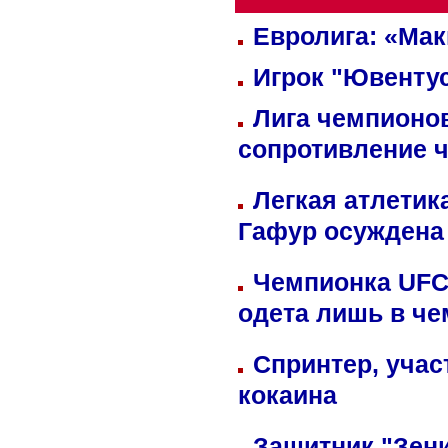
Евролига: «Ма
Игрок "Ювентус
Лига чемпионов
сопротивление 
Легкая атлетик
Гафур осуждена 
Чемпионка UFC
одета лишь в че
Спринтер, учас
кокаина
Защитник "Зен