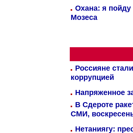
Охана: я пойду
Мозеса
Россияне стали
коррупцией
Напряженное за
В Сдероте раке
СМИ, воскресень
Нетаниягу: пре