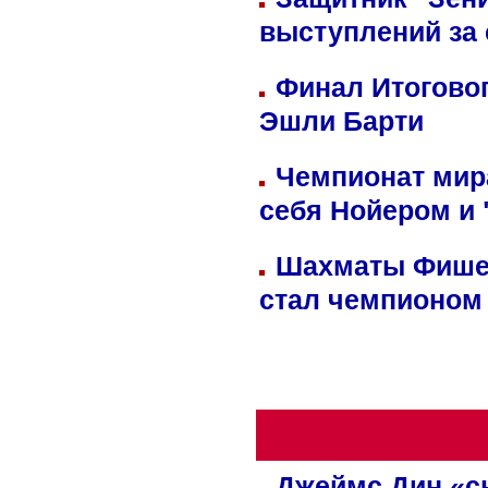
выступлений за
Финал Итоговог
Эшли Барти
Чемпионат мир
себя Нойером и 
Шахматы Фишер
стал чемпионом
Джеймс Дин «сн