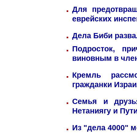
Для предотвра
еврейских инспе
Дела Биби разва
Подросток, пр
виновным в член
Кремль рассм
гражданки Изра
Семья и друзь
Нетаниягу и Пут
Из "дела 4000" м