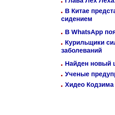
Глава Лех Леха
В Китае предст
сидением
В WhatsApp по
Курильщики си
заболеваний
Найден новый
Ученые предуп
Хидео Кодзима