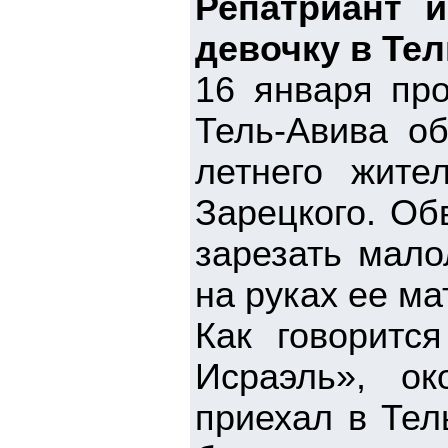
Репатриант 
девочку в Те
16 января про
Тель-Авива об
летнего жите
Зарецкого. Об
зарезать мало
на руках ее ма
Как говоритс
Исраэль», о
приехал в Тел