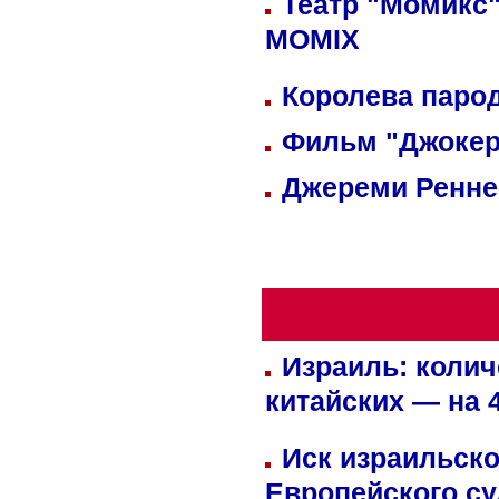
Театр "Момикс"
MOMIX
Королева парод
Фильм "Джокер
Джереми Реннер
Израиль: колич
китайских — на 
Иск израильско