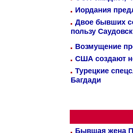
Иордания пред
Двое бывших со
пользу Саудовс
Возмущение пр
США создают н
Турецкие спецс
Багдади
Бывшая жена П