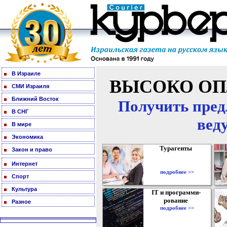
В Израиле
ВЫСОКО ОП
СМИ Израиля
Ближний Восток
Получить пред
В СНГ
вед
В мире
Экономика
Турагенты
Закон и право
Интернет
подробнее >>
Спорт
Культура
IT и программи-
рование
Разное
подробнее >>