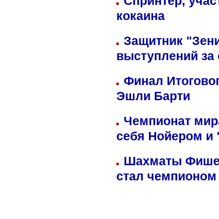
Спринтер, учас
кокаина
Защитник "Зен
выступлений за
Финал Итоговог
Эшли Барти
Чемпионат мир
себя Нойером и 
Шахматы Фишер
стал чемпионом