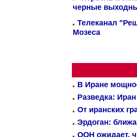
черные выходн
Телеканал "Реш
Мозеса
В Иране мощно
Разведка: Иран
От иранских гр
Эрдоган: ближ
ООН ожидает, ч