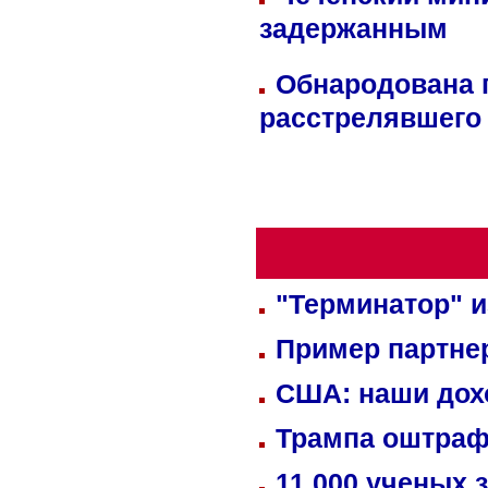
задержанным
Обнародована п
расстрелявшего
"Терминатор" и
Пример партне
США: наши дох
Трампа оштраф
11 000 ученых 