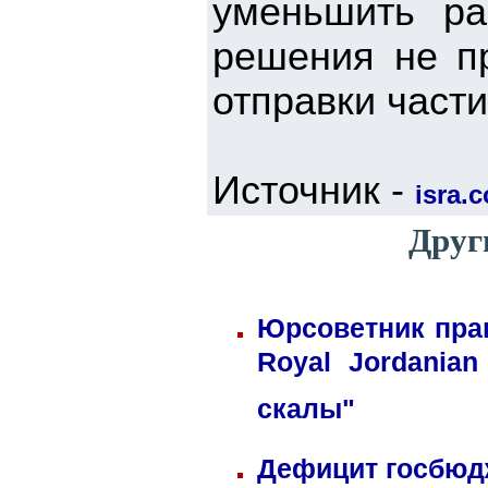
уменьшить ра
решения не пр
отправки част
Источник -
isra.
Друг
Юрсоветник пра
Royal Jordania
скалы"
Дефицит госбюдж