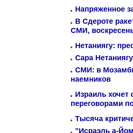
Напряженное за
В Сдероте раке
СМИ, воскресень
Нетаниягу: пре
Сара Нетаниягу
СМИ: в Мозамби
наемников
Израиль хочет 
переговорами п
Тысяча критиче
"Исраэль а-Йом