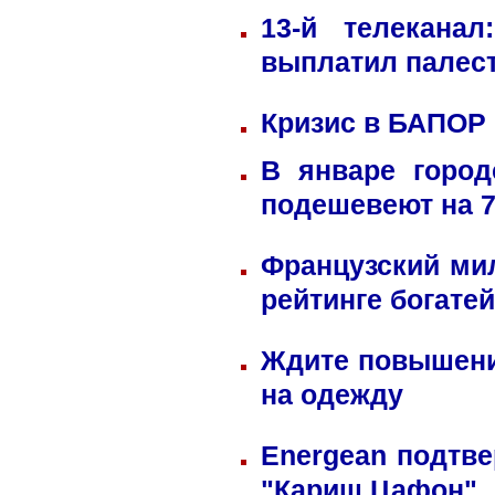
13-й телекана
выплатил палес
Кризис в БАПОР
В январе город
подешевеют на 
Французский ми
рейтинге богате
Ждите повышени
на одежду
Energean подтве