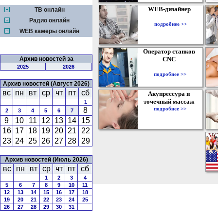
WEB-дизайнер
ТВ онлайн
Радио онлайн
подробнее >>
WEB камеры онлайн
Оператор станков
Архив новостей за
CNC
2025
2026
подробнее >>
Архив новостей (Август 2026)
вс
пн
вт
ср
чт
пт
сб
Акупрессура и
точечный массаж
1
подробнее >>
8
2
3
4
5
6
7
9
10
11
12
13
14
15
16
17
18
19
20
21
22
23
24
25
26
27
28
29
Архив новостей (Июль 2026)
вс
пн
вт
ср
чт
пт
сб
1
2
3
4
5
6
7
8
9
10
11
12
13
14
15
16
17
18
19
20
21
22
23
24
25
26
27
28
29
30
31