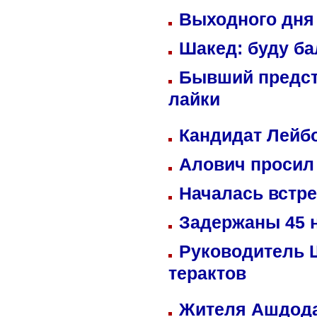
Выходного дня 
Шакед: буду б
Бывший предст
лайки
Кандидат Лейбо
Алович просил 
Началась встре
Задержаны 45 н
Руководитель 
терактов
Жителя Ашдода