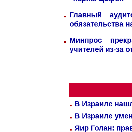
"Кариш Цафон"
Главный ауди
обязательства н
Минпрос прек
учителей из-за 
В Израиле нашл
В Израиле уме
Яир Голан: пра