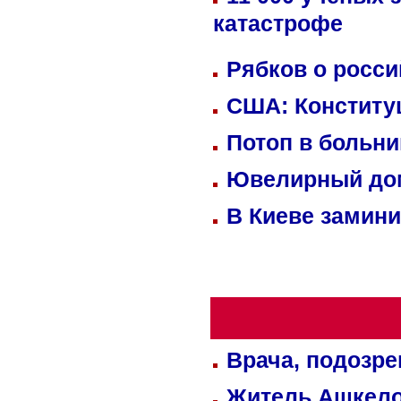
катастрофе
Рябков о росс
США: Конститу
Потоп в больн
Ювелирный дом
В Киеве замини
Врача, подозре
Житель Ашкелон