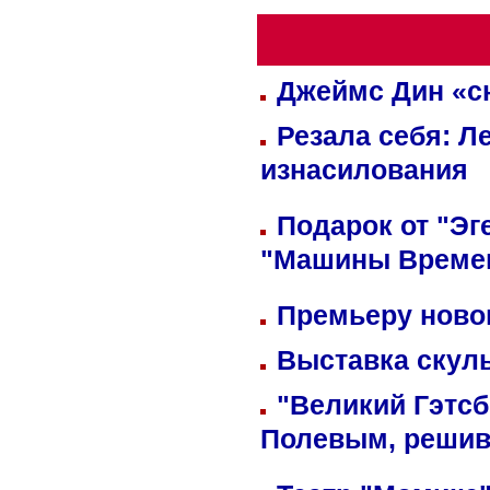
Джеймс Дин «сн
Резала себя: Л
изнасилования
Подарок от "Эг
"Машины Време
Премьеру новог
Выставка скуль
"Великий Гэтсб
Полевым, решив