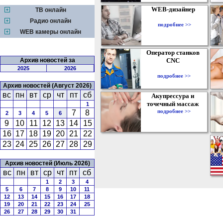
WEB-дизайнер
ТВ онлайн
Радио онлайн
подробнее >>
WEB камеры онлайн
Оператор станков
Архив новостей за
CNC
2025
2026
подробнее >>
Архив новостей (Август 2026)
вс
пн
вт
ср
чт
пт
сб
Акупрессура и
точечный массаж
1
подробнее >>
7
8
2
3
4
5
6
9
10
11
12
13
14
15
16
17
18
19
20
21
22
23
24
25
26
27
28
29
Архив новостей (Июль 2026)
вс
пн
вт
ср
чт
пт
сб
1
2
3
4
5
6
7
8
9
10
11
12
13
14
15
16
17
18
19
20
21
22
23
24
25
26
27
28
29
30
31