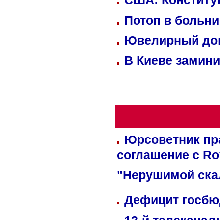
США: Конститу
Потоп в больн
Ювелирный дом
В Киеве замини
Юрсоветник пр
соглашение с Ro
"Нерушимой ска
Дефицит госбюд