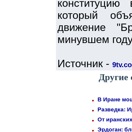
конституцию 
который объ
движение "Бр
минувшем году
Источник -
9tv.co
Другие 
В Иране мо
Разведка: 
От иранских
Эрдоган: б