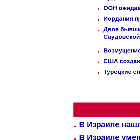
ООН ожидает
Иордания п
Двое бывших
Саудовской
Возмущение
США создаю
Турецкие с
В Израиле нашл
В Израиле уме