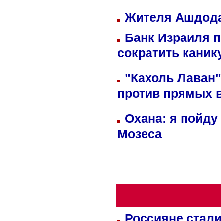
Жителя Ашдода
Банк Израиля п
сократить кани
"Кахоль Лаван
против прямых 
Охана: я пойду
Мозеса
Россияне стали