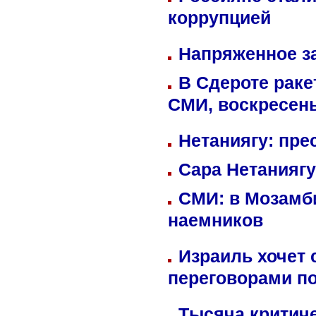
коррупцией
Напряженное за
В Сдероте раке
СМИ, воскресень
Нетаниягу: пре
Сара Нетаниягу
СМИ: в Мозамби
наемников
Израиль хочет 
переговорами п
Тысяча критиче