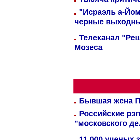
"Исраэль а-Йом
черные выходн
Телеканал "Реш
Мозеса
Бывшая жена П
Российские рэ
"московского де
11 000 ученых 