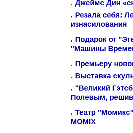
Джеймс Дин «сн
Резала себя: Л
изнасилования
Подарок от "Эг
"Машины Време
Премьеру новог
Выставка скуль
"Великий Гэтсб
Полевым, решив
Театр "Момикс"
MOMIX