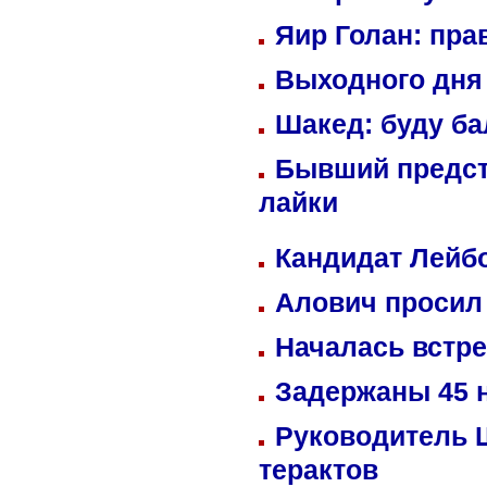
Яир Голан: пра
Выходного дня 
Шакед: буду б
Бывший предст
лайки
Кандидат Лейбо
Алович просил 
Началась встре
Задержаны 45 н
Руководитель 
терактов