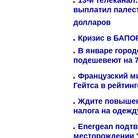
13-й телеканал
выплатил палес
долларов
Кризис в БАПО
В январе город
подешевеют на 
Французский м
Гейтса в рейтин
Ждите повышен
налога на одежд
Energean подтв