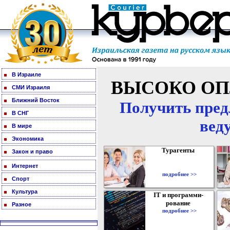
В Израиле
ВЫСОКО ОП
СМИ Израиля
Ближний Восток
Получить пред
В СНГ
вед
В мире
Экономика
Турагенты
Закон и право
Интернет
подробнее >>
Спорт
Культура
IT и программи-
рование
Разное
подробнее >>