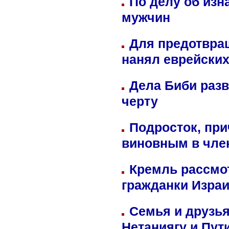
По делу об изн
мужчин
Для предотвра
нанял еврейских
Дела Биби разв
черту
Подросток, при
виновным в член
Кремль рассмо
гражданки Изра
Семья и друзь