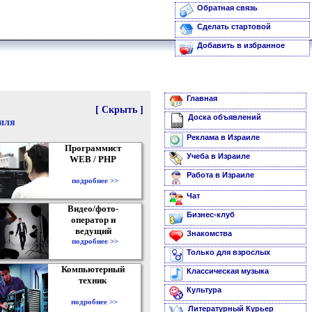
Обратная связь
Сделать стартовой
Добавить в избранное
Главная
[ Скрыть ]
Доска объявлений
аиля
Реклама в Израиле
Программист
Учеба в Израиле
WEB / PHP
Работа в Израиле
подробнее >>
Чат
Видео/фото-
Бизнес-клуб
оператор и
ведущий
Знакомства
подробнее >>
Только для взрослых
Компьютерный
Классическая музыка
техник
Культура
подробнее >>
Литературный Курьер