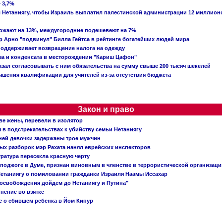
 3,7%
ал Нетаниягу, чтобы Израиль выплатил палестинской администрации 12 миллио
рожают на 13%, междугородние подешевеют на 7%
 Арно "подвинул" Билла Гейтса в рейтинге богатейших людей мира
поддерживает возвращение налога на одежду
аза и конденсата в месторождении "Кариш Цафон"
зал согласовывать с ним обязательства на сумму свыше 200 тысяч шекелей
шения квалификации для учителей из-за отсутствия бюджета
Закон и право
ве жены, перевели в изолятор
в подстрекательствах к убийству семьи Нетаниягу
тней девочки задержаны трое мужчин
х разборок мэр Рахата нанял еврейских инспекторов
ратура пересекла красную черту
 поджоге в Думе, признан виновным в членстве в террористической организац
етаниягу о помиловании гражданки Израиля Наамы Иссахар
 освобождения дойдем до Нетаниягу и Путина"
инение во взятке
 о сбившем ребенка в Йом Кипур