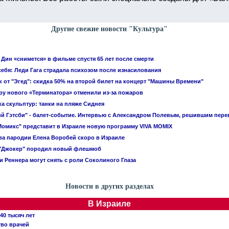
Другие свежие новости "Культура"
Дин «снимется» в фильме спустя 65 лет после смерти
себя: Леди Гага страдала психозом после изнасилования
 от "Эгед": скидка 50% на второй билет на концерт "Машины Времени"
у нового «Терминатора» отменили из-за пожаров
а скульптур: танки на пляже Сиднея
й Гэтсби" - балет-событие. Интервью с Александром Полевым, решившим пере
Момикс" представит в Израиле новую программу VIVA MOMIX
а пародии Елена Воробей скоро в Израиле
"Джокер" породил новый флешмоб
 Реннера могут снять с роли Соколиного Глаза
Новости в других разделах
В Израиле
40 тысяч лет
тво врачей