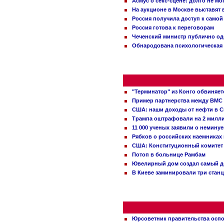
Асмус о секс-сцене: долго не м
На аукционе в Москве выставят
Россия получила доступ к самой
Россия готова к переговорам
Чеченский министр публично о
Обнародована психологическая 
"Терминатор" из Конго обвиняет
Пример партнерства между ВМС
США: наши доходы от нефти в С
Трампа оштрафовали на 2 милл
11 000 ученых заявили о немину
Рябков о российских наемниках
США: Конституционный комитет 
Потоп в больнице Рамбам
Ювелирный дом создал самый д
В Киеве заминировали три стан
Юрсоветник правительства оспо