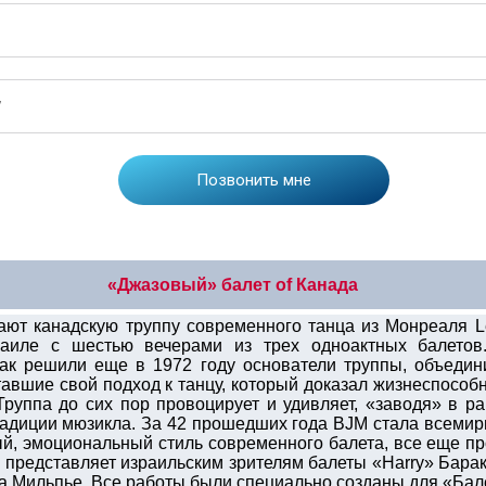
«Джазовый» балет of Канада
ают канадскую труппу современного танца из Монреаля Les
аиле с шестью вечерами из трех одноактных балетов
ак решили еще в 1972 году основатели труппы, объедин
тавшие свой подход к танцу, который доказал жизнеспособ
руппа до сих пор провоцирует и удивляет, «заводя» в ра
 традиции мюзикла. За 42 прошедших года BJM стала всем
ый, эмоциональный стиль современного балета, все еще
 представляет израильским зрителям балеты «Harry» Бара
а Мильпье. Все работы были специально созданы для «Бал