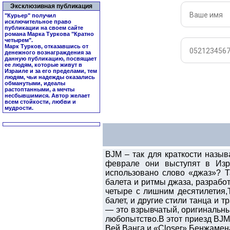
Эксклюзивная публикация
"Курьер" получил
исключительное право
публикации на своем сайте
романа Марка Туркова "
Кратно
четырем
".
Марк Турков, отказавшись от
денежного вознаграждения за
данную публикацию, посвящает
ее людям, которые живут в
Израиле и за его пределами, тем
людям, чьи надежды оказались
обманутыми, идеалы
растоптанными, а мечты
несбывшимися. Автор желает
всем стойкости, любви и
мудрости.
BJM – так для краткости назыв
феврале они выступят в Изр
использовано слово «джаз»? Т
балета и ритмы джаза, разрабо
четыре с лишним десятилетия,Т
балет, и другие стили танца и
— это взрывчатый, оригинальн
любопытство.В этот приезд BJM
Вей Ванга и «Closer» Бенжамен