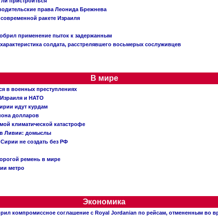
огли пристроиться
 водительские права Леонида Брежнева
 современной ракете Израиля
добрил применение пыток к задержанным
характеристика солдата, расстрелявшего восьмерых сослуживцев
В мире
ся в военных преступлениях
 Израиля и НАТО
ирии идут курдам
иона долларов
емой климатической катастрофе
 в Ливии: домыслы
Сирии не создать без РФ
орогой ремень в мире
ции метро
Экономика
рил компромиссное соглашение с Royal Jordanian по рейсам, отмененным во 