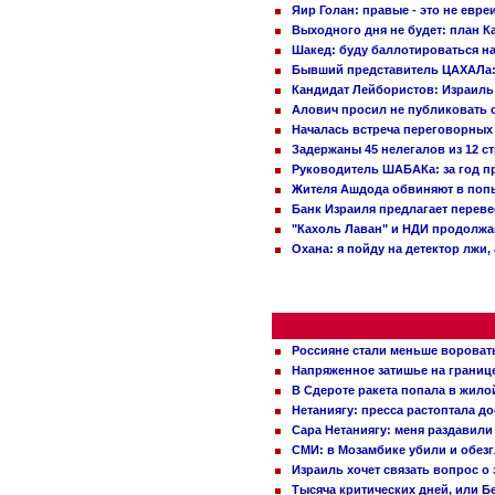
Яир Голан: правые - это не евре
Выходного дня не будет: план 
Шакед: буду баллотироваться н
Бывший представитель ЦАХАЛа: 
Кандидат Лейбористов: Израиль 
Алович просил не публиковать с
Началась встреча переговорных
Задержаны 45 нелегалов из 12 с
Руководитель ШАБАКа: за год п
Жителя Ашдода обвиняют в попы
Банк Израиля предлагает переве
"Кахоль Лаван" и НДИ продолж
Охана: я пойду на детектор лжи,
Россияне стали меньше вороват
Напряженное затишье на границ
В Сдероте ракета попала в жило
Нетаниягу: пресса растоптала д
Сара Нетаниягу: меня раздавили
СМИ: в Мозамбике убили и обез
Израиль хочет связать вопрос 
Тысяча критических дней, или Б