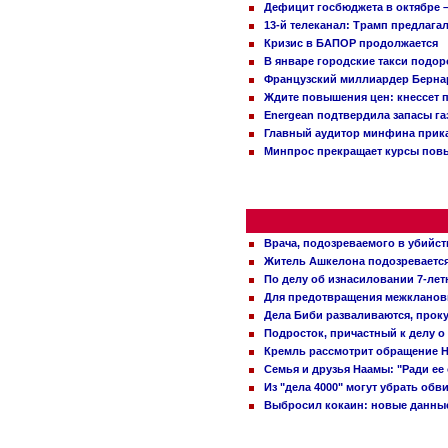
Дефицит госбюджета в октябре –
13-й телеканал: Трамп предлаг
Кризис в БАПОР продолжается
В январе городские такси подо
Французский миллиардер Бернар
Ждите повышения цен: кнессет 
Energean подтвердила запасы г
Главный аудитор минфина прика
Минпрос прекращает курсы повы
Врача, подозреваемого в убийст
Житель Ашкелона подозревается 
По делу об изнасиловании 7-ле
Для предотвращения межклановы
Дела Биби разваливаются, проку
Подросток, причастный к делу о
Кремль рассмотрит обращение Н
Семья и друзья Наамы: "Ради ее
Из "дела 4000" могут убрать обв
Выбросил кокаин: новые данные