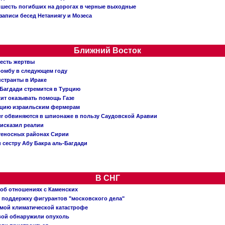
: шесть погибших на дорогах в черные выходные
записи бесед Нетаниягу и Мозеса
Ближний Восток
 есть жертвы
бомбу в следующем году
нстранты в Ираке
Багдади стремится в Турцию
жит оказывать помощь Газе
ацию израильским фермерам
er обвиняются в шпионаже в пользу Саудовской Аравии
исказил реалии
теносных районах Сирии
 сестру Абу Бакра аль-Багдади
В СНГ
 об отношениях с Каменских
 поддержку фигурантов "московского дела"
емой климатической катастрофе
вой обнаружили опухоль