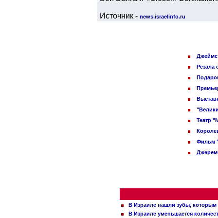
Источник -
news.israelinfo.ru
Джеймс 
Резала 
Подарок
Премьер
Выставк
"Велики
Театр "
Королев
Фильм 
Джереми
В Израиле нашли зубы, которым 
В Израиле уменьшается количес