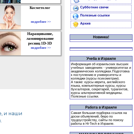
Косметолог
Субботние свечи
Полезные ссылки
подробнее >>
Архив
Наращивание,
Новинка!
ламинирование
ресниц 1D-3D
подробнее >>
Учеба в Израиле
Информация об израильских высших
учебных заведениях - университетах и
академических колледжах.Подготовка
к поступлению в университеты и
колледжи (курсы психометрии).
А также: курсы иврита, английского
языка, компьютерные курсы, курсы
бухгалтеров, секретарей, турагентов,
курсы альтернативной медицины.
Полезные ссылки.
Работа в Израиле
Самая большая подборка ссылок на
доски объявлений, бюро по
трудоустройству, сайты по поиску
работы в Hi-Tech в Израиле.