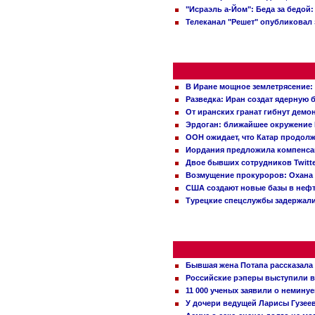
"Исраэль а-Йом": Беда за бедой
Телеканал "Решет" опубликовал 
В Иране мощное землетрясение:
Разведка: Иран создат ядерную 
От иранских гранат гибнут демо
Эрдоган: ближайшее окружение 
ООН ожидает, что Катар продол
Иордания предложила компенс
Двое бывших сотрудников Twitt
Возмущение прокуроров: Охана 
США создают новые базы в неф
Турецкие спецслужбы задержали
Бывшая жена Потапа рассказала
Российские рэперы выступили в
11 000 ученых заявили о немину
У дочери ведущей Ларисы Гузее