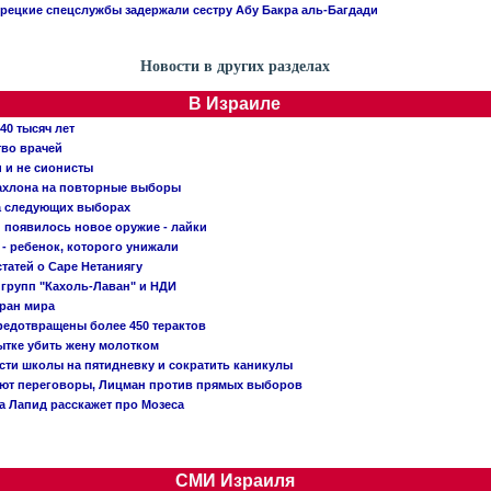
рецкие спецслужбы задержали сестру Абу Бакра аль-Багдади
Новости в других разделах
В Израиле
40 тысяч лет
тво врачей
и и не сионисты
Кахлона на повторные выборы
а следующих выборах
появилось новое оружие - лайки
- ребенок, которого унижали
татей о Саре Нетаниягу
 групп "Кахоль-Лаван" и НДИ
тран мира
редотвращены более 450 терактов
тке убить жену молотком
сти школы на пятидневку и сократить каникулы
ают переговоры, Лицман против прямых выборов
 а Лапид расскажет про Мозеса
СМИ Израиля