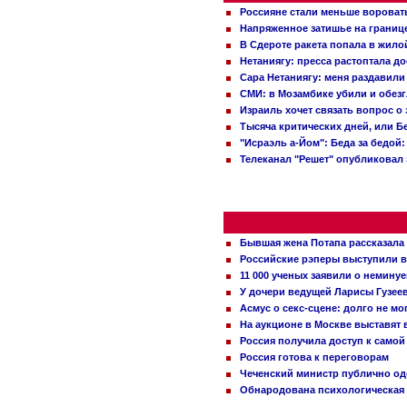
Россияне стали меньше вороват
Напряженное затишье на границ
В Сдероте ракета попала в жило
Нетаниягу: пресса растоптала д
Сара Нетаниягу: меня раздавили
СМИ: в Мозамбике убили и обез
Израиль хочет связать вопрос 
Тысяча критических дней, или Б
"Исраэль а-Йом": Беда за бедой
Телеканал "Решет" опубликовал 
Бывшая жена Потапа рассказала
Российские рэперы выступили в
11 000 ученых заявили о немину
У дочери ведущей Ларисы Гузее
Асмус о секс-сцене: долго не м
На аукционе в Москве выставят
Россия получила доступ к самой
Россия готова к переговорам
Чеченский министр публично о
Обнародована психологическая 