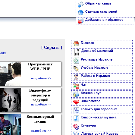
Обратная связь
Сделать стартовой
Добавить в избранное
Главная
[ Скрыть ]
Доска объявлений
аиля
Реклама в Израиле
Программист
Учеба в Израиле
WEB / PHP
Работа в Израиле
подробнее >>
Чат
Видео/фото-
Бизнес-клуб
оператор и
ведущий
Знакомства
подробнее >>
Только для взрослых
Компьютерный
Классическая музыка
техник
Культура
подробнее >>
Литературный Курьер