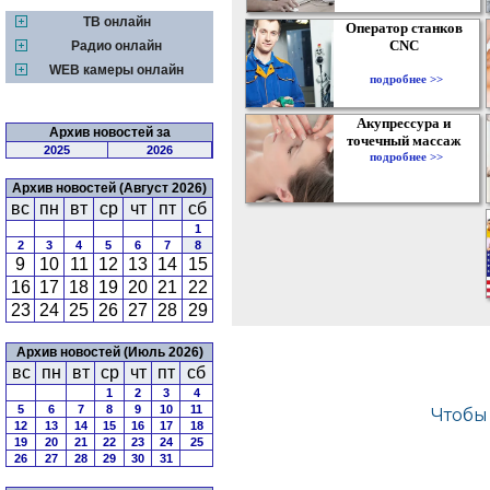
ТВ онлайн
Оператор станков
CNC
Радио онлайн
WEB камеры онлайн
подробнее >>
Акупрессура и
Архив новостей за
точечный массаж
2025
2026
подробнее >>
Архив новостей (Август 2026)
вс
пн
вт
ср
чт
пт
сб
1
2
3
4
5
6
7
8
9
10
11
12
13
14
15
16
17
18
19
20
21
22
23
24
25
26
27
28
29
Архив новостей (Июль 2026)
вс
пн
вт
ср
чт
пт
сб
1
2
3
4
5
6
7
8
9
10
11
12
13
14
15
16
17
18
19
20
21
22
23
24
25
26
27
28
29
30
31