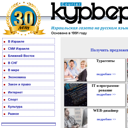
В Израиле
СМИ Израиля
Получить предложен
Ближний Восток
Турагенты
В СНГ
В мире
подробнее >>
Экономика
Закон и право
IT и программи-
рование
Интернет
подробнее >>
Спорт
Культура
WEB-дизайнер
Разное
подробнее >>