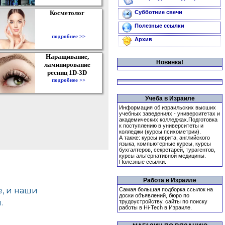
Косметолог
Субботние свечи
Полезные ссылки
подробнее >>
Архив
Наращивание,
Новинка!
ламинирование
ресниц 1D-3D
подробнее >>
Учеба в Израиле
Информация об израильских высших
учебных заведениях - университетах и
академических колледжах.Подготовка
к поступлению в университеты и
колледжи (курсы психометрии).
А также: курсы иврита, английского
языка, компьютерные курсы, курсы
бухгалтеров, секретарей, турагентов,
курсы альтернативной медицины.
Полезные ссылки.
Работа в Израиле
Самая большая подборка ссылок на
доски объявлений, бюро по
трудоустройству, сайты по поиску
работы в Hi-Tech в Израиле.