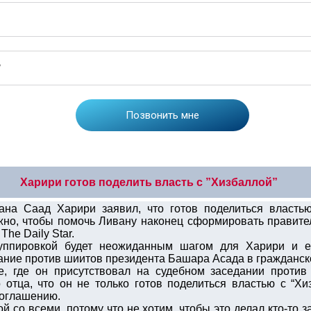
Харири готов поделить власть с ”Хизбаллой”
на Саад Харири заявил, что готов поделиться власть
нужно, чтобы помочь Ливану наконец сформировать правит
The Daily Star.
уппировкой будет неожиданным шагом для Харири и ег
ание против шиитов президента Башара Асада в гражданск
е, где он присутствовал на судебном заседании против
 отца, что он не только готов поделиться властью с “Хи
 соглашению.
 со всеми, потому что не хотим, чтобы это делал кто-то за