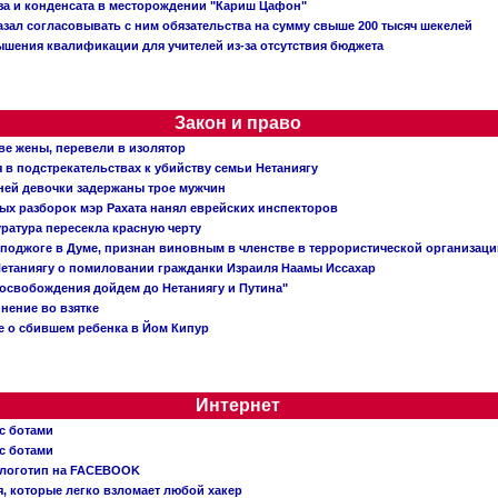
аза и конденсата в месторождении "Кариш Цафон"
зал согласовывать с ним обязательства на сумму свыше 200 тысяч шекелей
шения квалификации для учителей из-за отсутствия бюджета
Закон и право
ве жены, перевели в изолятор
в подстрекательствах к убийству семьи Нетаниягу
тней девочки задержаны трое мужчин
х разборок мэр Рахата нанял еврейских инспекторов
ратура пересекла красную черту
 поджоге в Думе, признан виновным в членстве в террористической организац
етаниягу о помиловании гражданки Израиля Наамы Иссахар
 освобождения дойдем до Нетаниягу и Путина"
инение во взятке
 о сбившем ребенка в Йом Кипур
Интернет
с ботами
с ботами
 логотип на FACEBOOK
, которые легко взломает любой хакер