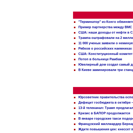
"Терминатор" из Конго обвиняет
Пример партнерства между ВМС
США: наши доходы от нефти в С
Трампа оштрафовали на 2 милл
11 000 ученых заявили о немину
Рябков о российских наемниках
США: Конституционный комитет 
Потоп в больнице Рамбам
Ювелирный дом создал самый д
В Киеве заминировали три стан
Юрсоветник правительства оспо
Дефицит госбюджета в октябре –
13-й телеканал: Трамп предлаг
Кризис в БАПОР продолжается
В январе городские такси подо
Французский миллиардер Бернар
Ждите повышения цен: кнессет 