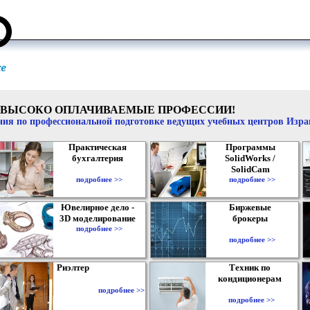
ВЫСОКО ОПЛАЧИВАЕМЫЕ ПРОФЕССИИ!
ия по профессиональной подготовке ведущих учебных центров Изр
Практическая
Программы
бухгалтерия
SolidWorks /
SolidCam
подробнее >>
подробнее >>
Ювелирное дело -
Биржевые
3D моделирование
брокеры
подробнее >>
подробнее >>
Риэлтер
Техник по
кондиционерам
подробнее >>
подробнее >>