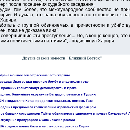
верг после посещения судебного заседания.
удом, тем более, что международное сообщество не при
Сирии. Я думаю, это наша обязанность по отношению к на
л Харири.
ботать с группой обвиняемых в причастности к убийству 
ен, пока не доказана вина".
 совершившие эти преступления... Но, в конце концов, это
гими политическими партиями", - подчеркнул Харири.
Другие свежие новости "Ближний Восток"
Иране мощное землетрясение: есть жертвы
зведка: Иран создат ядерную бомбу в следующем году
 иранских гранат гибнут демонстранты в Ираке
доган: ближайшее окружение Багдади стремится в Турцию
Н ожидает, что Катар продолжит оказывать помощь Газе
ордания предложила компенсацию израильским фермерам
ое бывших сотрудников Twitter обвиняются в шпионаже в пользу Саудовской 
змущение прокуроров: Охана исказил реалии
А создают новые базы в нефтеносных районах Сирии