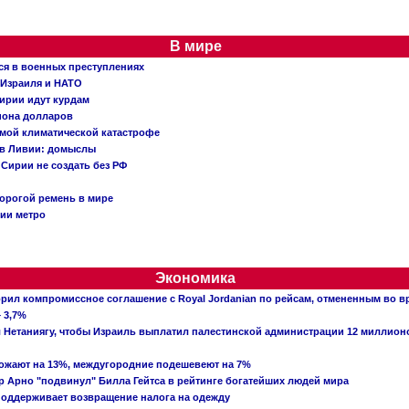
В мире
ся в военных преступлениях
 Израиля и НАТО
ирии идут курдам
иона долларов
емой климатической катастрофе
 в Ливии: домыслы
Сирии не создать без РФ
орогой ремень в мире
ции метро
Экономика
рил компромиссное соглашение с Royal Jordanian по рейсам, отмененным во 
 3,7%
ал Нетаниягу, чтобы Израиль выплатил палестинской администрации 12 миллио
рожают на 13%, междугородние подешевеют на 7%
 Арно "подвинул" Билла Гейтса в рейтинге богатейших людей мира
поддерживает возвращение налога на одежду