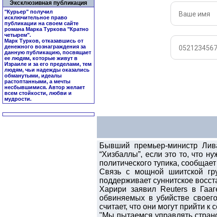
Эксклюзивная публикация
"Курьер" получил
исключительное право
публикации на своем сайте
романа Марка Туркова "
Кратно
четырем
".
Марк Турков, отказавшись от
денежного вознаграждения за
данную публикацию, посвящает
ее людям, которые живут в
Израиле и за его пределами, тем
людям, чьи надежды оказались
обманутыми, идеалы
растоптанными, а мечты
несбывшимися. Автор желает
всем стойкости, любви и
мудрости.
Бывший премьер-министр Лива
“Хизбаллы”, если это то, что 
политического тупика, сообщает 
Связь с мощной шиитской гр
поддерживает суннитское восст
Харири заявил Reuters в Гааг
обвиняемых в убийстве своего
считает, что они могут прийти к
"Мы пытаемся управлять страной