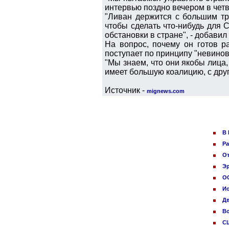
интервью поздно вечером в чет
"Ливан держится с большим тр
чтобы сделать что-нибудь для 
обстановки в стране", - добави
На вопрос, почему он готов ра
поступает по принципу "невинов
"Мы знаем, что они якобы лица,
имеет большую коалицию, с дру
Источник -
mignews.com
В 
Ра
От
Эр
ОО
И
Дв
Во
СШ