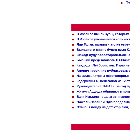
Ту
В Израиле нашли зубы, которым 
В Израиле уменьшается количес
Яир Голан: правые - это не евре
Выходного дня не будет: план 
Шакед: буду баллотироваться н
Бывший представитель ЦАХАЛа: 
Кандидат Лейбористов: Израиль 
Алович просил не публиковать с
Началась встреча переговорных
Задержаны 45 нелегалов из 12 с
Руководитель ШАБАКа: за год п
Жителя Ашдода обвиняют в попы
Банк Израиля предлагает переве
"Кахоль Лаван" и НДИ продолж
Охана: я пойду на детектор лжи,