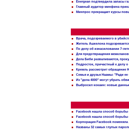
Energean подтвердила запасы г
Главный аудитор минфина прика
Минпрос прекращает курсы повы
Врача, подозреваемого в убийст
Житель Ашкелона подозревается 
По делу об изнасиловании 7-ле
Для предотвращения межклановы
Дела Биби разваливаются, проку
Подросток, причастный к делу о
Кремль рассмотрит обращение Н
Семья и друзья Наамы: "Ради ее
Из "дела 4000" могут убрать обв
Выбросил кокаин: новые данные
Facebook нашла способ борьбы 
Facebook нашла способ борьбы 
Корпорация Facebook поменяла
Названы 32 самых глупых пароля