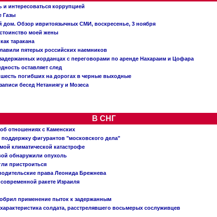
ь и интересоваться коррупцией
е Газы
й дом. Обзор ивритоязычных СМИ, воскресенье, 3 ноября
остоинство моей жены
 как таракана
главили пятерых российских наемников
о задержанных иорданцах с переговорами по аренде Нахараим и Цофара
едность оставляет след
: шесть погибших на дорогах в черные выходные
записи бесед Нетаниягу и Мозеса
В СНГ
 об отношениях с Каменских
 поддержку фигурантов "московского дела"
емой климатической катастрофе
вой обнаружили опухоль
огли пристроиться
 водительские права Леонида Брежнева
 современной ракете Израиля
добрил применение пыток к задержанным
характеристика солдата, расстрелявшего восьмерых сослуживцев