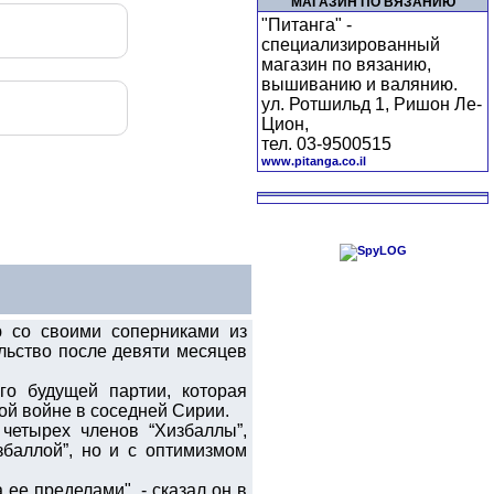
МАГАЗИН ПО ВЯЗАНИЮ
"Питанга" -
специализированный
магазин по вязанию,
вышиванию и валянию.
ул. Ротшильд 1, Ришон Ле-
Цион,
тел. 03-9500515
www.pitanga.co.il
ю со своими соперниками из
ельство после девяти месяцев
о будущей партии, которая
ой войне в соседней Сирии.
 четырех членов “Хизбаллы”,
збаллой”, но и с оптимизмом
 ее пределами", - сказал он в