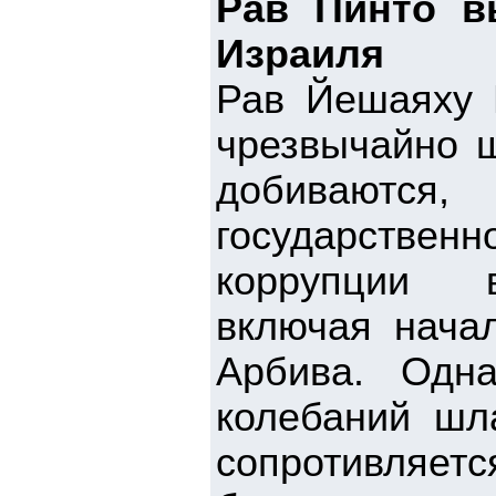
Рав Пинто в
Израиля
Рав Йешаяху 
чрезвычайно щ
добиваются,
государственн
коррупции в
включая нача
Арбива. Одн
колебаний шл
сопротивля