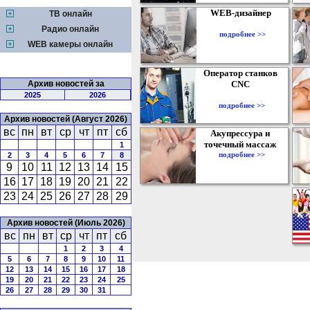
WEB-дизайнер
ТВ онлайн
Радио онлайн
подробнее >>
WEB камеры онлайн
Оператор станков
Архив новостей за
CNC
2025
2026
подробнее >>
Архив новостей (Август 2026)
вс
пн
вт
ср
чт
пт
сб
Акупрессура и
точечный массаж
1
подробнее >>
2
3
4
5
6
7
8
9
10
11
12
13
14
15
16
17
18
19
20
21
22
23
24
25
26
27
28
29
Архив новостей (Июль 2026)
вс
пн
вт
ср
чт
пт
сб
1
2
3
4
5
6
7
8
9
10
11
12
13
14
15
16
17
18
19
20
21
22
23
24
25
26
27
28
29
30
31