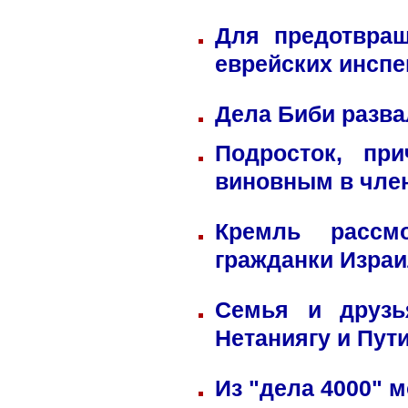
Для предотвра
еврейских инспе
Дела Биби разва
Подросток, пр
виновным в член
Кремль рассм
гражданки Изра
Семья и друзь
Нетаниягу и Пут
Из "дела 4000" м