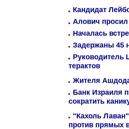
Кандидат Лейбо
Алович просил 
Началась встре
Задержаны 45 н
Руководитель 
терактов
Жителя Ашдода
Банк Израиля п
сократить кани
"Кахоль Лаван
против прямых 