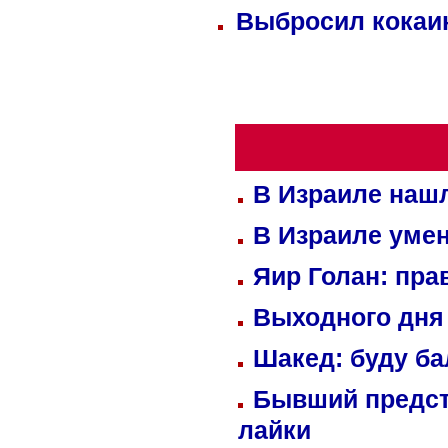
Выбросил кокаин
В Израиле нашл
В Израиле уме
Яир Голан: пра
Выходного дня 
Шакед: буду б
Бывший предст
лайки