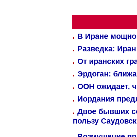
В Иране мощно
Разведка: Иран
От иранских гр
Эрдоган: ближ
ООН ожидает, ч
Иордания пред
Двое бывших со
пользу Саудовс
Возмущение пр