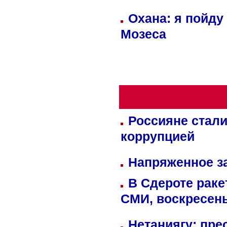
Охана: я пойду
Мозеса
Россияне стали
коррупцией
Напряженное за
В Сдероте раке
СМИ, воскресень
Нетаниягу: пре