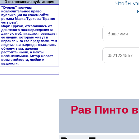
Эксклюзивная публикация
"Курьер" получил
исключительное право
публикации на своем сайте
романа Марка Туркова "
Кратно
четырем
".
Марк Турков, отказавшись от
денежного вознаграждения за
данную публикацию, посвящает
ее людям, которые живут в
Израиле и за его пределами, тем
людям, чьи надежды оказались
обманутыми, идеалы
растоптанными, а мечты
несбывшимися. Автор желает
всем стойкости, любви и
мудрости.
Рав Пинто 