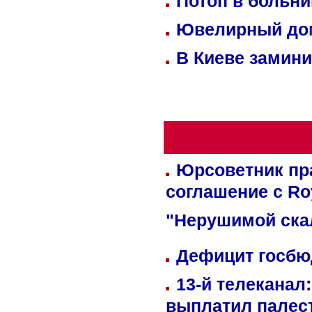
Потоп в больн
Ювелирный дом
В Киеве замини
Юрсоветник пр
соглашение с Ro
"Нерушимой ска
Дефицит госбюд
13-й телеканал
выплатил палес