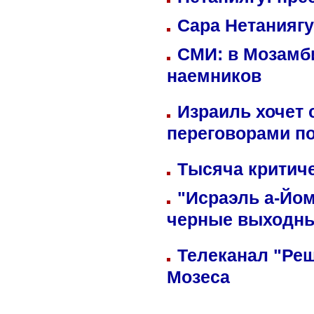
Сара Нетаниягу
СМИ: в Мозамби
наемников
Израиль хочет 
переговорами п
Тысяча критиче
"Исраэль а-Йом
черные выходн
Телеканал "Реш
Мозеса