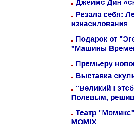
Джеймс Дин «сн
Резала себя: Л
изнасилования
Подарок от "Эг
"Машины Време
Премьеру новог
Выставка скуль
"Великий Гэтсб
Полевым, решив
Театр "Момикс"
MOMIX