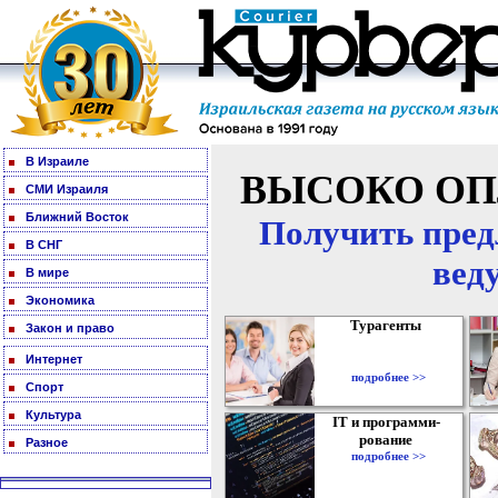
В Израиле
ВЫСОКО ОП
СМИ Израиля
Ближний Восток
Получить пред
В СНГ
вед
В мире
Экономика
Турагенты
Закон и право
Интернет
подробнее >>
Спорт
Культура
IT и программи-
рование
Разное
подробнее >>