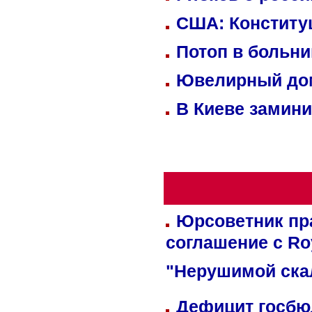
США: Конститу
Потоп в больн
Ювелирный дом
В Киеве замини
Юрсоветник пр
соглашение с Ro
"Нерушимой ска
Дефицит госбюд