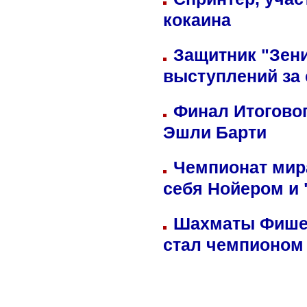
кокаина
Защитник "Зен
выступлений за
Финал Итоговог
Эшли Барти
Чемпионат мир
себя Нойером и 
Шахматы Фишер
стал чемпионом