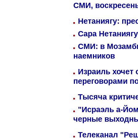
СМИ, воскресень
Нетаниягу: пре
Сара Нетаниягу
СМИ: в Мозамби
наемников
Израиль хочет 
переговорами п
Тысяча критиче
"Исраэль а-Йом
черные выходн
Телеканал "Реш