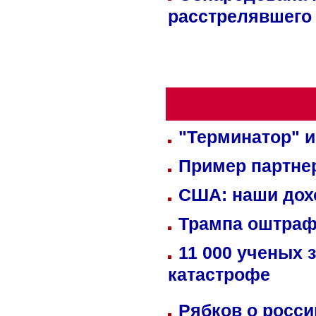
расстрелявшего
"Терминатор" и
Пример партне
США: наши дох
Трампа оштраф
11 000 ученых 
катастрофе
Рябков о росс