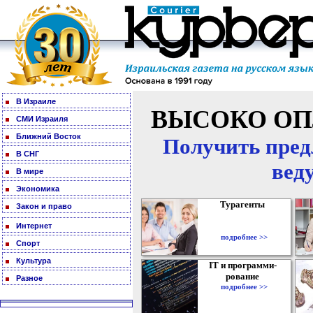
В Израиле
ВЫСОКО ОП
СМИ Израиля
Ближний Восток
Получить пред
В СНГ
вед
В мире
Экономика
Турагенты
Закон и право
Интернет
подробнее >>
Спорт
Культура
IT и программи-
рование
Разное
подробнее >>