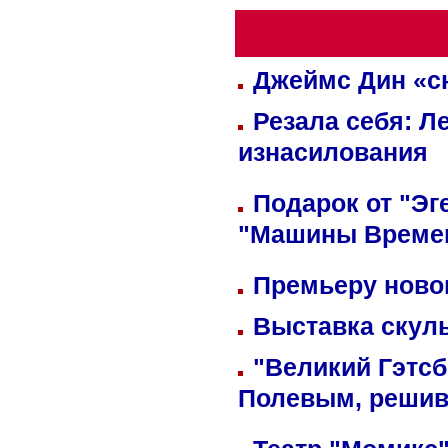
Джеймс Дин «сн
Резала себя: Л
изнасилования
Подарок от "Эг
"Машины Време
Премьеру новог
Выставка скуль
"Великий Гэтсб
Полевым, решив