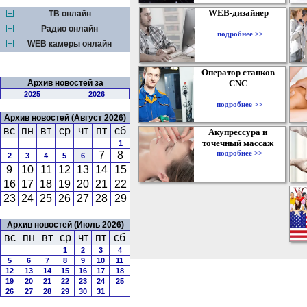
WEB-дизайнер
ТВ онлайн
Радио онлайн
подробнее >>
WEB камеры онлайн
Оператор станков
Архив новостей за
CNC
2025
2026
подробнее >>
Архив новостей (Август 2026)
вс
пн
вт
ср
чт
пт
сб
Акупрессура и
точечный массаж
1
подробнее >>
7
8
2
3
4
5
6
9
10
11
12
13
14
15
16
17
18
19
20
21
22
23
24
25
26
27
28
29
Архив новостей (Июль 2026)
вс
пн
вт
ср
чт
пт
сб
1
2
3
4
5
6
7
8
9
10
11
12
13
14
15
16
17
18
19
20
21
22
23
24
25
26
27
28
29
30
31