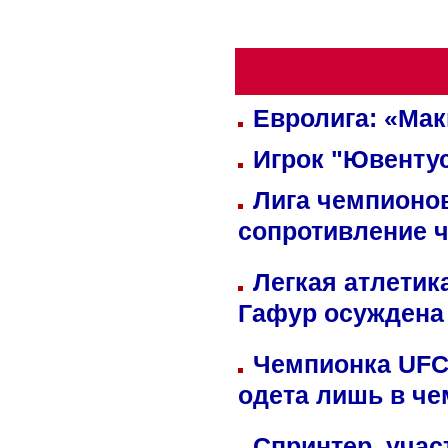
Евролига: «Ма
Игрок "Ювентус
Лига чемпионов
сопротивление 
Легкая атлетик
Гафур осуждена 
Чемпионка UFC
одета лишь в че
Спринтер, учас