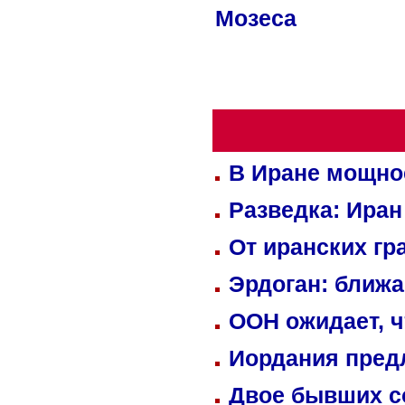
Мозеса
В Иране мощно
Разведка: Иран
От иранских гр
Эрдоган: ближ
ООН ожидает, ч
Иордания пред
Двое бывших со