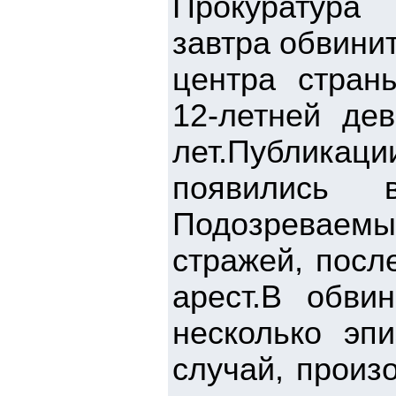
Прокуратура 
завтра обвини
центра стран
12-летней де
лет.Публика
появились 
Подозреваем
стражей, посл
арест.В обви
несколько эп
случай, произ