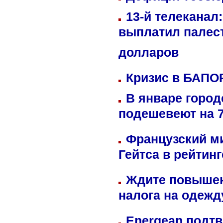
13-й телеканал
выплатил палес
долларов
Кризис в БАПО
В январе город
подешевеют на 
Французский м
Гейтса в рейтин
Ждите повышен
налога на одежд
Energean подтв