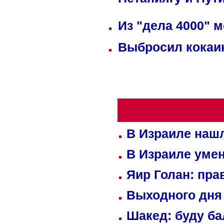
Нетаниягу и Пут
Из "дела 4000" м
Выбросил кокаин
В Израиле нашл
В Израиле уме
Яир Голан: пра
Выходного дня 
Шакед: буду б