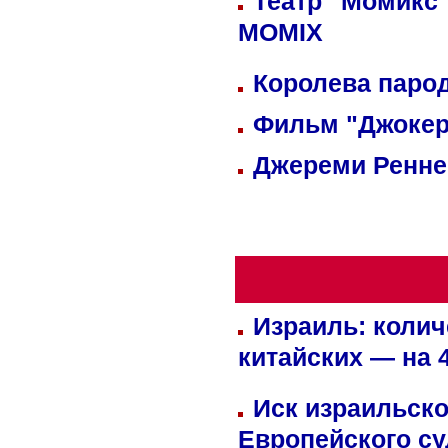
Театр "Момикс"
MOMIX
Королева парод
Фильм "Джокер
Джереми Реннер
Израиль: колич
китайских — на 
Иск израильско
Европейского су