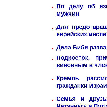
По делу об из
мужчин
Для предотвра
еврейских инспе
Дела Биби разва
Подросток, пр
виновным в член
Кремль рассм
гражданки Изра
Семья и друзь