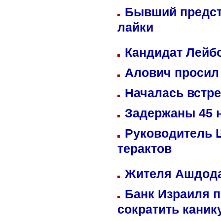
Бывший предст
лайки
Кандидат Лейбо
Алович просил 
Началась встре
Задержаны 45 н
Руководитель 
терактов
Жителя Ашдода
Банк Израиля п
сократить кани