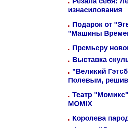
Резала себя: Л
изнасилования
Подарок от "Эг
"Машины Време
Премьеру новог
Выставка скуль
"Великий Гэтсб
Полевым, решив
Театр "Момикс"
MOMIX
Королева парод