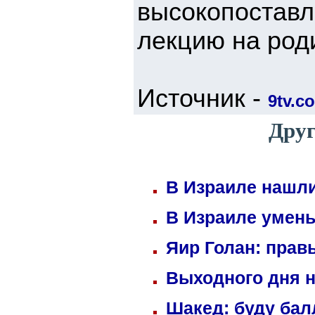
высокопоста
лекцию на род
Источник -
9tv.co
Друг
В Израиле нашли
В Израиле умень
Яир Голан: правы
Выходного дня н
Шакед: буду ба