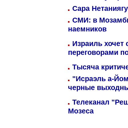
Сара Нетаниягу
СМИ: в Мозамби
наемников
Израиль хочет 
переговорами п
Тысяча критиче
"Исраэль а-Йом
черные выходн
Телеканал "Реш
Мозеса