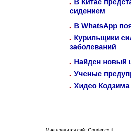
В Китае предст
сидением
В WhatsApp по
Курильщики си
заболеваний
Найден новый
Ученые предуп
Хидео Кодзима
Мне нравится сайт Courier.co.il