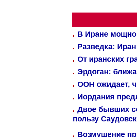
В Иране мощно
Разведка: Иран
От иранских гр
Эрдоган: ближ
ООН ожидает, ч
Иордания пред
Двое бывших со
пользу Саудовс
Возмущение пр