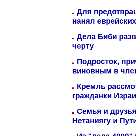
Для предотвра
нанял еврейских
Дела Биби разв
черту
Подросток, при
виновным в член
Кремль рассмо
гражданки Изра
Семья и друзь
Нетаниягу и Пут