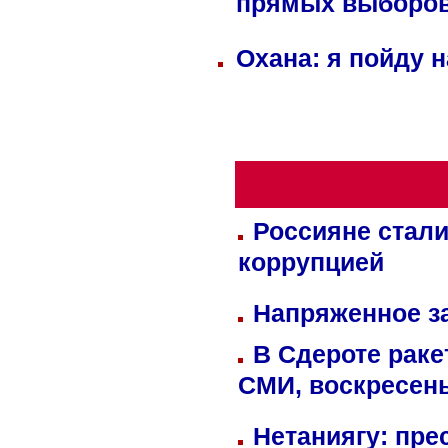
прямых выборо
Охана: я пойду 
Россияне стали
коррупцией
Напряженное за
В Сдероте раке
СМИ, воскресень
Нетаниягу: пре