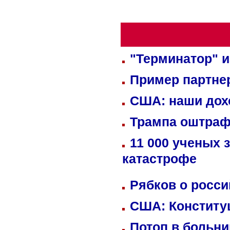
"Терминатор" и
Пример партне
США: наши дох
Трампа оштраф
11 000 ученых 
катастрофе
Рябков о росс
США: Конститу
Потоп в больн