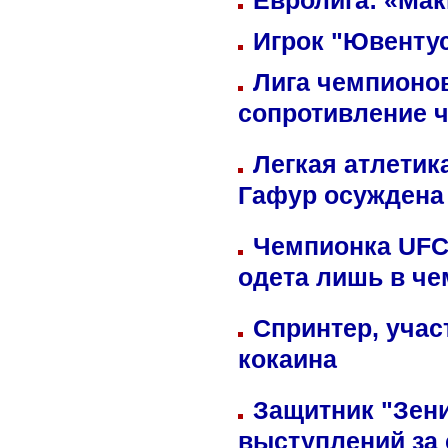
Евролига: «Ма
Игрок "Ювентус
Лига чемпионов
сопротивление 
Легкая атлетик
Гафур осуждена 
Чемпионка UFC
одета лишь в че
Спринтер, учас
кокаина
Защитник "Зен