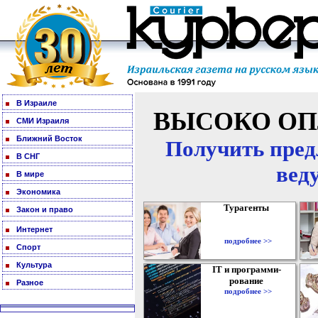
В Израиле
ВЫСОКО ОП
СМИ Израиля
Ближний Восток
Получить пред
В СНГ
вед
В мире
Экономика
Турагенты
Закон и право
Интернет
подробнее >>
Спорт
Культура
IT и программи-
рование
Разное
подробнее >>