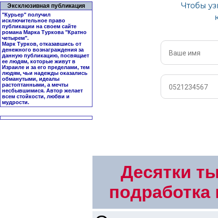
Эксклюзивная публикация
"Курьер" получил
исключительное право
публикации на своем сайте
романа Марка Туркова "
Кратно
четырем
".
Марк Турков, отказавшись от
денежного вознаграждения за
данную публикацию, посвящает
ее людям, которые живут в
Израиле и за его пределами, тем
людям, чьи надежды оказались
обманутыми, идеалы
растоптанными, а мечты
несбывшимися. Автор желает
всем стойкости, любви и
мудрости.
Десятки ты
подработка