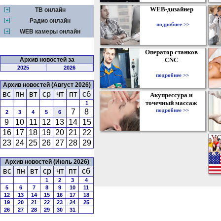
WEB-дизайнер
ТВ онлайн
Радио онлайн
подробнее >>
WEB камеры онлайн
Оператор станков
Архив новостей за
CNC
2025
2026
подробнее >>
Архив новостей (Август 2026)
вс
пн
вт
ср
чт
пт
сб
Акупрессура и
точечный массаж
1
подробнее >>
7
8
2
3
4
5
6
9
10
11
12
13
14
15
16
17
18
19
20
21
22
23
24
25
26
27
28
29
Архив новостей (Июль 2026)
вс
пн
вт
ср
чт
пт
сб
1
2
3
4
5
6
7
8
9
10
11
12
13
14
15
16
17
18
19
20
21
22
23
24
25
26
27
28
29
30
31