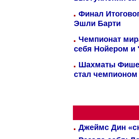
выступлений за
Финал Итоговог
Эшли Барти
Чемпионат мир
себя Нойером и 
Шахматы Фишер
стал чемпионом
Джеймс Дин «сн