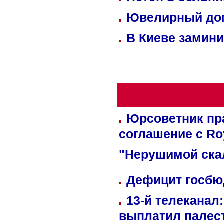
Ювелирный дом
В Киеве замини
Юрсоветник пр
соглашение с Ro
"Нерушимой ска
Дефицит госбюд
13-й телеканал
выплатил палес