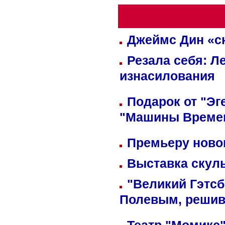
Джеймс Дин «сн
Резала себя: Л
изнасилования
Подарок от "Эг
"Машины Време
Премьеру новог
Выставка скуль
"Великий Гэтсб
Полевым, решив