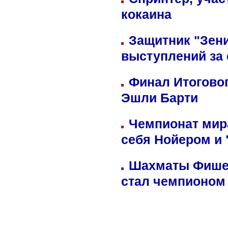
кокаина
Защитник "Зен
выступлений за
Финал Итоговог
Эшли Барти
Чемпионат мир
себя Нойером и 
Шахматы Фишер
стал чемпионом