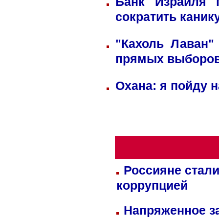
Банк Израиля 
сократить каник
"Кахоль Лаван"
прямых выборо
Охана: я пойду 
Россияне стали
коррупцией
Напряженное за