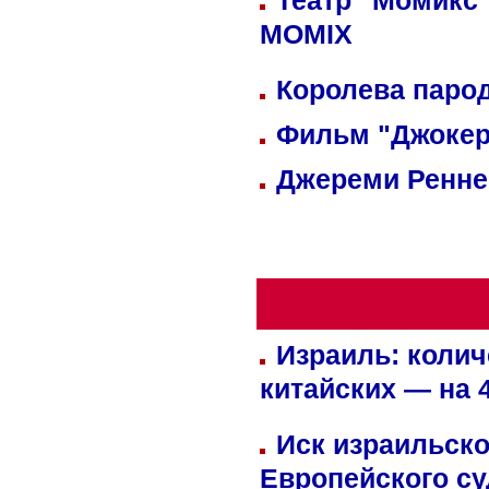
Театр "Момикс"
MOMIX
Королева парод
Фильм "Джокер
Джереми Реннер
Израиль: колич
китайских — на 
Иск израильско
Европейского су