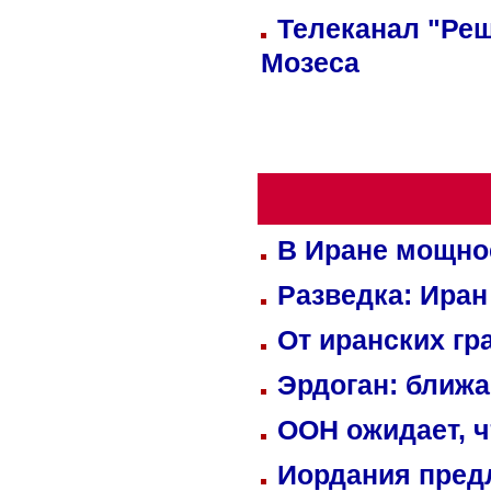
Телеканал "Реш
Мозеса
В Иране мощно
Разведка: Иран
От иранских гр
Эрдоган: ближ
ООН ожидает, ч
Иордания пред