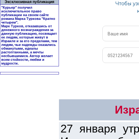
Эксклюзивная публикация
"Курьер" получил
исключительное право
публикации на своем сайте
романа Марка Туркова "
Кратно
четырем
".
Марк Турков, отказавшись от
денежного вознаграждения за
данную публикацию, посвящает
ее людям, которые живут в
Израиле и за его пределами, тем
людям, чьи надежды оказались
обманутыми, идеалы
растоптанными, а мечты
несбывшимися. Автор желает
всем стойкости, любви и
мудрости.
Изр
27 января ут