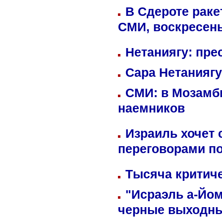
В Сдероте раке
СМИ, воскресень
Нетаниягу: пре
Сара Нетаниягу
СМИ: в Мозамби
наемников
Израиль хочет 
переговорами п
Тысяча критиче
"Исраэль а-Йом
черные выходн