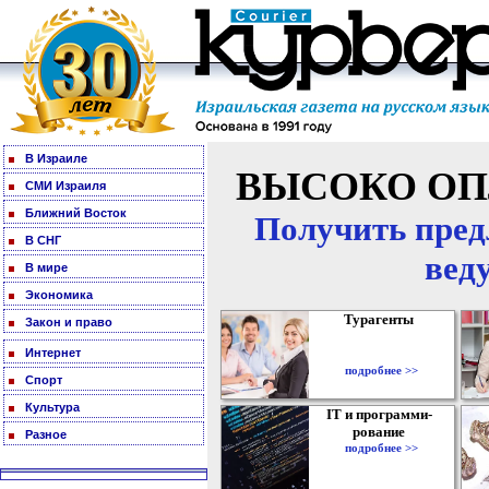
В Израиле
ВЫСОКО ОП
СМИ Израиля
Ближний Восток
Получить пред
В СНГ
вед
В мире
Экономика
Турагенты
Закон и право
Интернет
подробнее >>
Спорт
Культура
IT и программи-
рование
Разное
подробнее >>