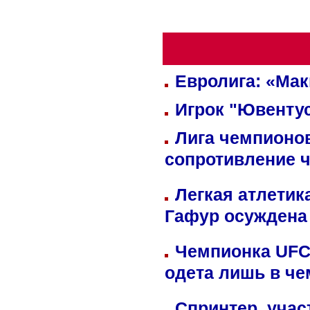
Евролига: «Ма
Игрок "Ювентус
Лига чемпионов
сопротивление 
Легкая атлетик
Гафур осуждена 
Чемпионка UFC
одета лишь в че
Спринтер, учас