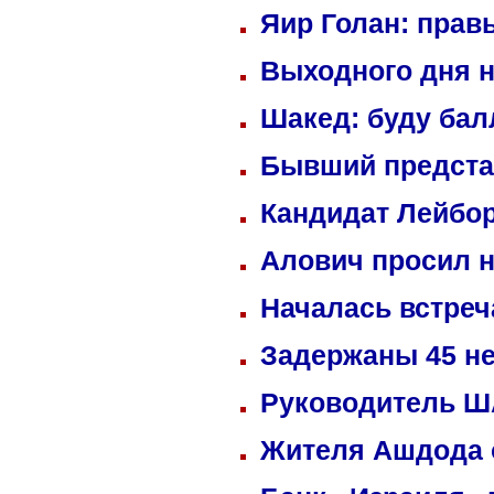
Яир Голан: правы
Выходного дня н
Шакед: буду ба
Бывший предста
Кандидат Лейбор
Алович просил н
Началась встреч
Задержаны 45 не
Руководитель ША
Жителя Ашдода 