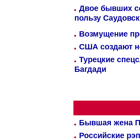
Двое бывших со
пользу Саудовс
Возмущение пр
США создают н
Турецкие спецс
Багдади
Бывшая жена П
Российские рэ