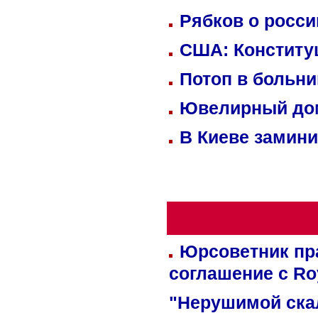
Рябков о росс
США: Конститу
Потоп в больн
Ювелирный дом
В Киеве замини
Юрсоветник пр
соглашение с Ro
"Нерушимой ска