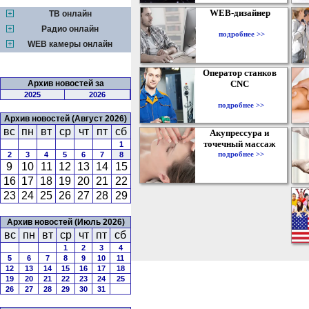
WEB-дизайнер
ТВ онлайн
Радио онлайн
подробнее >>
WEB камеры онлайн
Оператор станков
Архив новостей за
CNC
2025
2026
подробнее >>
Архив новостей (Август 2026)
вс
пн
вт
ср
чт
пт
сб
Акупрессура и
точечный массаж
1
подробнее >>
2
3
4
5
6
7
8
9
10
11
12
13
14
15
16
17
18
19
20
21
22
23
24
25
26
27
28
29
Архив новостей (Июль 2026)
вс
пн
вт
ср
чт
пт
сб
1
2
3
4
5
6
7
8
9
10
11
12
13
14
15
16
17
18
19
20
21
22
23
24
25
26
27
28
29
30
31