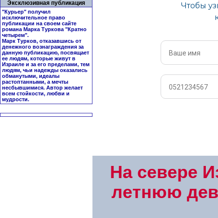
Эксклюзивная публикация
"Курьер" получил
исключительное право
публикации на своем сайте
романа Марка Туркова "
Кратно
четырем
".
Марк Турков, отказавшись от
денежного вознаграждения за
данную публикацию, посвящает
ее людям, которые живут в
Израиле и за его пределами, тем
людям, чьи надежды оказались
обманутыми, идеалы
растоптанными, а мечты
несбывшимися. Автор желает
всем стойкости, любви и
мудрости.
На севере И
летнюю дев