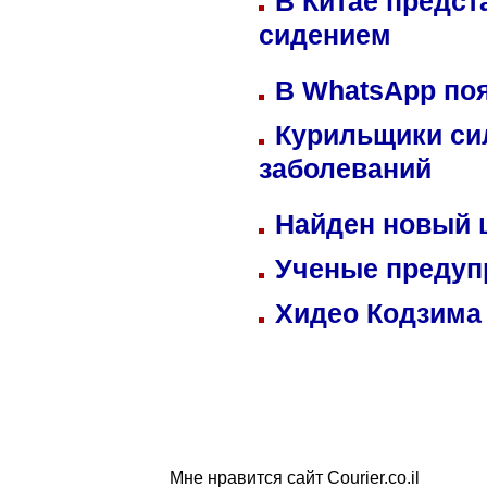
В Китае предст
сидением
В WhatsApp по
Курильщики си
заболеваний
Найден новый
Ученые предуп
Хидео Кодзима
Мне нравится сайт Courier.co.il