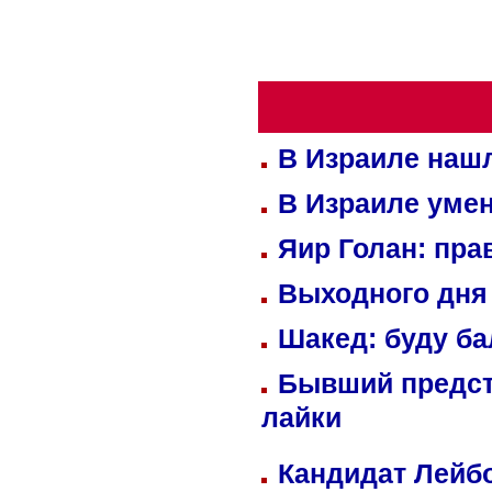
В Израиле нашл
В Израиле уме
Яир Голан: пра
Выходного дня 
Шакед: буду б
Бывший предст
лайки
Кандидат Лейбо