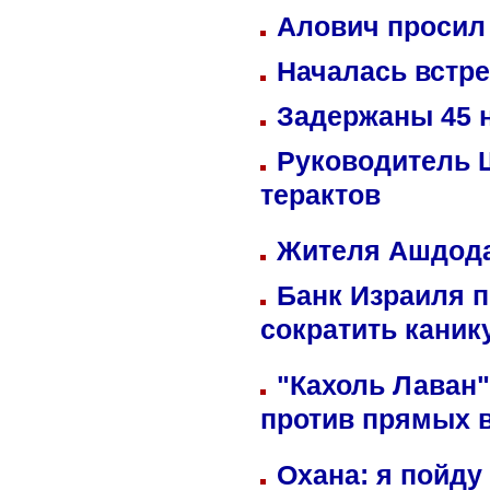
Алович просил 
Началась встре
Задержаны 45 н
Руководитель 
терактов
Жителя Ашдода
Банк Израиля п
сократить кани
"Кахоль Лаван
против прямых 
Охана: я пойду