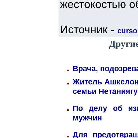
жестокостью о
Источник -
cursor
Другие
Врача, подозрев
Житель Ашкелона
семьи Нетаниягу
По делу об из
мужчин
Для предотвра