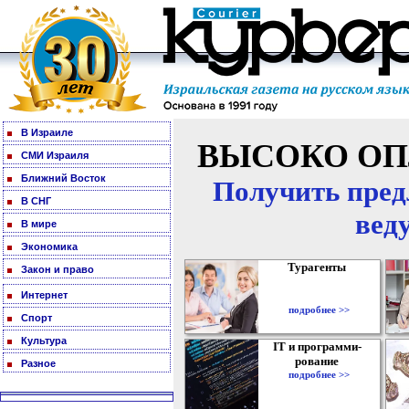
В Израиле
ВЫСОКО ОП
СМИ Израиля
Ближний Восток
Получить пред
В СНГ
вед
В мире
Экономика
Турагенты
Закон и право
Интернет
подробнее >>
Спорт
Культура
IT и программи-
рование
Разное
подробнее >>