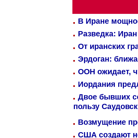
В Иране мощно
Разведка: Иран
От иранских гр
Эрдоган: ближ
ООН ожидает, ч
Иордания пред
Двое бывших со
пользу Саудовс
Возмущение пр
США создают н