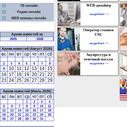
WEB-дизайнер
ТВ онлайн
Радио онлайн
подробнее >>
WEB камеры онлайн
Оператор станков
Архив новостей за
CNC
2025
2026
подробнее >>
Архив новостей (Август 2026)
вс
пн
вт
ср
чт
пт
сб
Акупрессура и
точечный массаж
1
подробнее >>
2
3
4
5
6
7
8
10
11
12
13
14
15
9
16
17
18
19
20
21
22
23
24
25
26
27
28
29
Архив новостей (Июль 2026)
вс
пн
вт
ср
чт
пт
сб
1
2
3
4
5
6
7
8
9
10
11
12
13
14
15
16
17
18
19
20
21
22
23
24
25
26
27
28
29
30
31