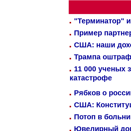
"Терминатор" и
Пример партне
США: наши дох
Трампа оштраф
11 000 ученых 
катастрофе
Рябков о росс
США: Конститу
Потоп в больн
Ювелирный дом