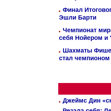
Финал Итоговог
Эшли Барти
Чемпионат мир
себя Нойером и 
Шахматы Фишер
стал чемпионом
Джеймс Дин «сн
Резала себя: Л