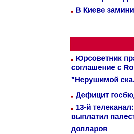
В Киеве замини
Юрсоветник пр
соглашение с Ro
"Нерушимой ска
Дефицит госбюд
13-й телеканал
выплатил палес
долларов