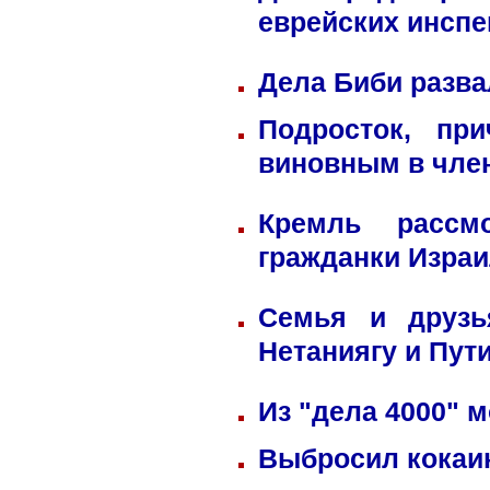
еврейских инспе
Дела Биби разва
Подросток, пр
виновным в член
Кремль рассм
гражданки Изра
Семья и друзь
Нетаниягу и Пут
Из "дела 4000" м
Выбросил кокаин