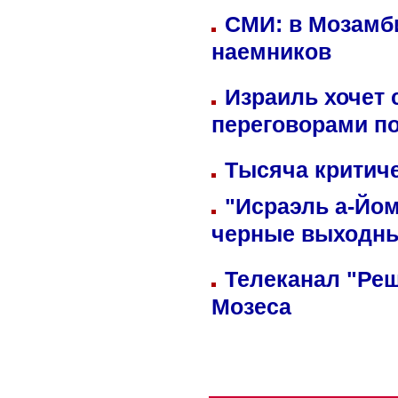
СМИ: в Мозамби
наемников
Израиль хочет 
переговорами п
Тысяча критиче
"Исраэль а-Йом
черные выходн
Телеканал "Реш
Мозеса