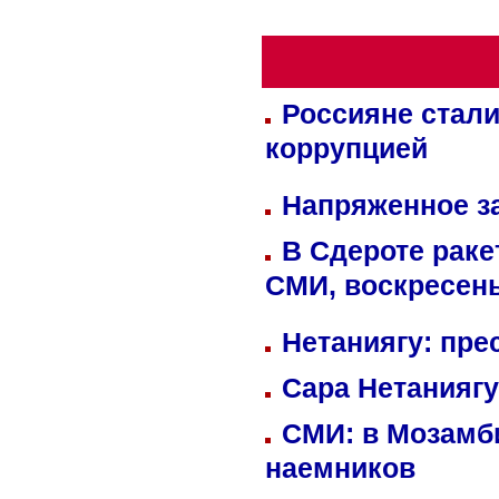
Россияне стали
коррупцией
Напряженное за
В Сдероте раке
СМИ, воскресень
Нетаниягу: пре
Сара Нетаниягу
СМИ: в Мозамби
наемников