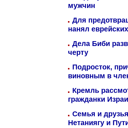
мужчин
Для предотвра
нанял еврейских
Дела Биби разв
черту
Подросток, при
виновным в член
Кремль рассмо
гражданки Изра
Семья и друзь
Нетаниягу и Пут