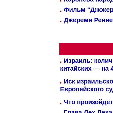
Фильм "Джокер
Джереми Реннер
Израиль: колич
китайских — на 
Иск израильско
Европейского су
Что произойдет
Глава Лех Леха