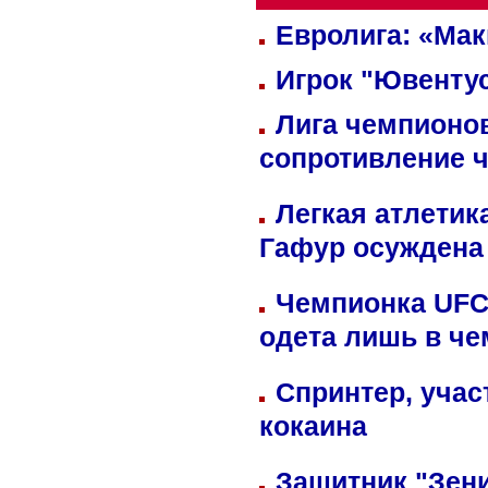
Евролига: «Ма
Игрок "Ювентус
Лига чемпионов
сопротивление 
Легкая атлетик
Гафур осуждена 
Чемпионка UFC
одета лишь в че
Спринтер, учас
кокаина
Защитник "Зен