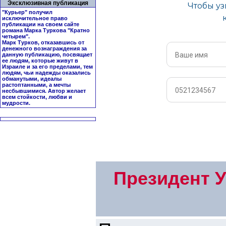
Эксклюзивная публикация
"Курьер" получил
исключительное право
публикации на своем сайте
романа Марка Туркова "
Кратно
четырем
".
Марк Турков, отказавшись от
денежного вознаграждения за
данную публикацию, посвящает
ее людям, которые живут в
Израиле и за его пределами, тем
людям, чьи надежды оказались
обманутыми, идеалы
растоптанными, а мечты
несбывшимися. Автор желает
всем стойкости, любви и
мудрости.
Президент У