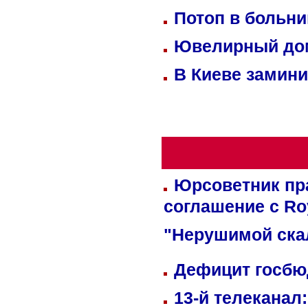
Потоп в больн
Ювелирный дом
В Киеве замини
Юрсоветник пр
соглашение с Ro
"Нерушимой ска
Дефицит госбюд
13-й телеканал