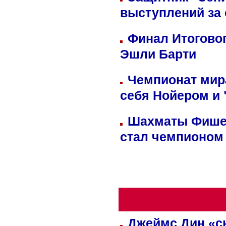
выступлений за
Финал Итоговог
Эшли Барти
Чемпионат мир
себя Нойером и 
Шахматы Фишер
стал чемпионом
Джеймс Дин «сн