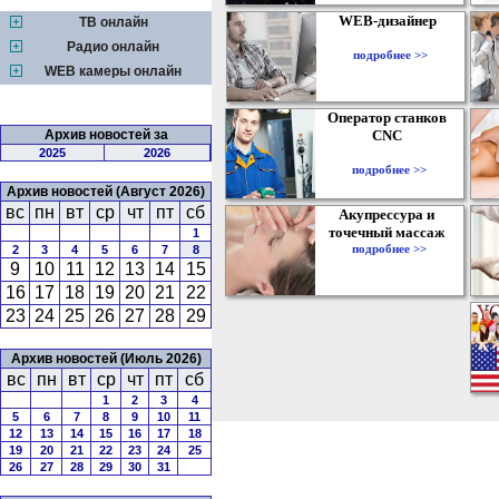
WEB-дизайнер
ТВ онлайн
Радио онлайн
подробнее >>
WEB камеры онлайн
Оператор станков
Архив новостей за
CNC
2025
2026
подробнее >>
Архив новостей (Август 2026)
вс
пн
вт
ср
чт
пт
сб
Акупрессура и
точечный массаж
1
подробнее >>
2
3
4
5
6
7
8
9
10
11
12
13
14
15
16
17
18
19
20
21
22
23
24
25
26
27
28
29
Архив новостей (Июль 2026)
вс
пн
вт
ср
чт
пт
сб
1
2
3
4
5
6
7
8
9
10
11
12
13
14
15
16
17
18
19
20
21
22
23
24
25
26
27
28
29
30
31