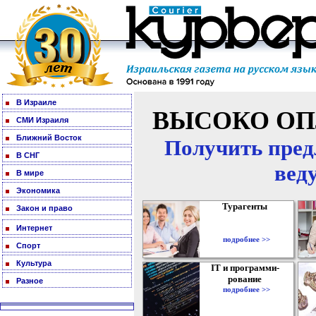
В Израиле
ВЫСОКО ОП
СМИ Израиля
Ближний Восток
Получить пред
В СНГ
вед
В мире
Экономика
Турагенты
Закон и право
Интернет
подробнее >>
Спорт
Культура
IT и программи-
рование
Разное
подробнее >>