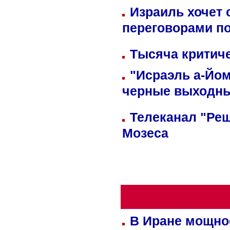
Израиль хочет 
переговорами п
Тысяча критиче
"Исраэль а-Йом
черные выходн
Телеканал "Реш
Мозеса
В Иране мощно