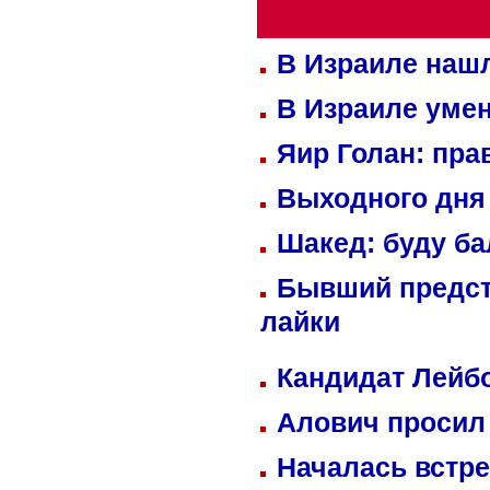
В Израиле нашл
В Израиле уме
Яир Голан: пра
Выходного дня 
Шакед: буду б
Бывший предст
лайки
Кандидат Лейбо
Алович просил 
Началась встре