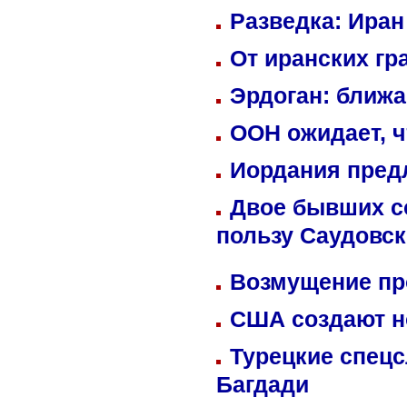
Разведка: Иран
От иранских гр
Эрдоган: ближ
ООН ожидает, ч
Иордания пред
Двое бывших со
пользу Саудовс
Возмущение пр
США создают н
Турецкие спецс
Багдади