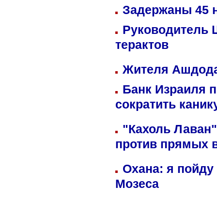
Задержаны 45 н
Руководитель 
терактов
Жителя Ашдода
Банк Израиля п
сократить кани
"Кахоль Лаван
против прямых 
Охана: я пойду
Мозеса