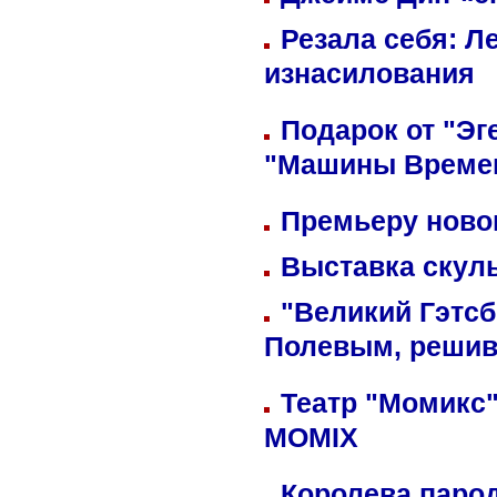
Резала себя: Л
изнасилования
Подарок от "Эг
"Машины Време
Премьеру новог
Выставка скуль
"Великий Гэтсб
Полевым, решив
Театр "Момикс"
MOMIX
Королева парод