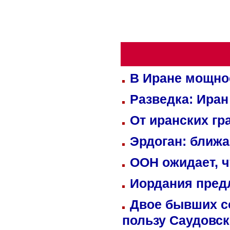
В Иране мощно
Разведка: Иран
От иранских гр
Эрдоган: ближ
ООН ожидает, ч
Иордания пред
Двое бывших со
пользу Саудовс