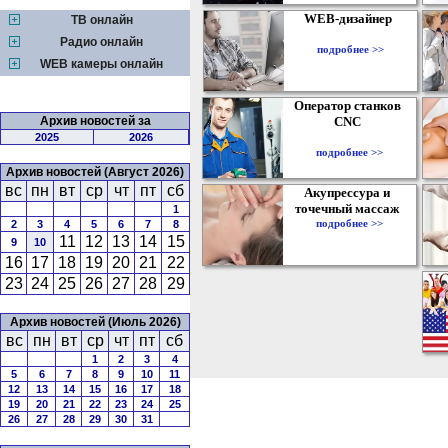
WEB-дизайнер
ТВ онлайн
Радио онлайн
подробнее >>
WEB камеры онлайн
Оператор станков
Архив новостей за
CNC
2025
2026
подробнее >>
Архив новостей (Август 2026)
вс
пн
вт
ср
чт
пт
сб
Акупрессура и
точечный массаж
1
подробнее >>
2
3
4
5
6
7
8
11
12
13
14
15
9
10
16
17
18
19
20
21
22
23
24
25
26
27
28
29
Архив новостей (Июль 2026)
вс
пн
вт
ср
чт
пт
сб
1
2
3
4
5
6
7
8
9
10
11
12
13
14
15
16
17
18
19
20
21
22
23
24
25
26
27
28
29
30
31