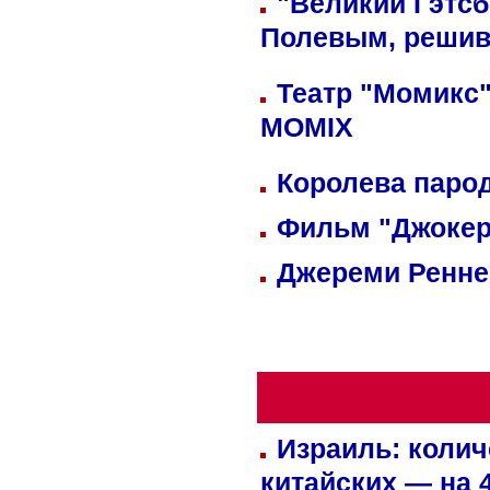
"Великий Гэтсб
Полевым, решив
Театр "Момикс"
MOMIX
Королева парод
Фильм "Джокер
Джереми Реннер
Израиль: колич