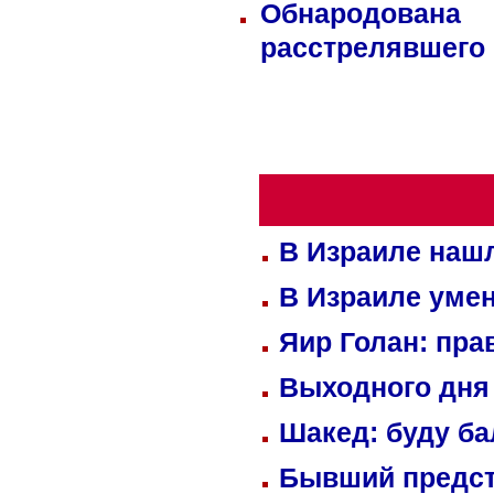
Обнародована
расстрелявшего
В Израиле нашл
В Израиле уме
Яир Голан: пра
Выходного дня 
Шакед: буду б
Бывший предст