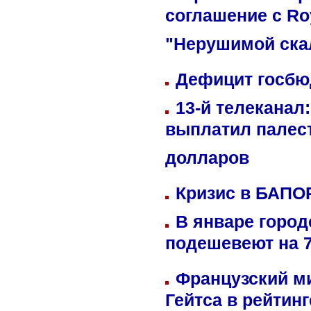
соглашение с Ro
"Нерушимой ска
Дефицит госбюд
13-й телеканал
выплатил палес
долларов
Кризис в БАПО
В январе город
подешевеют на 
Французский м
Гейтса в рейтин