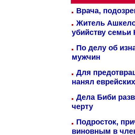
Врача, подозре
Житель Ашкелон
убийству семьи 
По делу об изн
мужчин
Для предотвра
нанял еврейских
Дела Биби разв
черту
Подросток, при
виновным в член