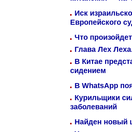
китайских — на 
Иск израильско
Европейского су
Что произойдет
Глава Лех Леха
В Китае предст
сидением
В WhatsApp по
Курильщики си
заболеваний
Найден новый