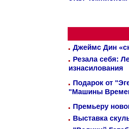
стал чемпионом
Джеймс Дин «сн
Резала себя: Л
изнасилования
Подарок от "Эг
"Машины Време
Премьеру новог
Выставка скуль