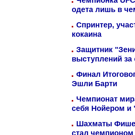
Чемпионка UFC
одета лишь в че
Спринтер, учас
кокаина
Защитник "Зен
выступлений за
Финал Итоговог
Эшли Барти
Чемпионат мир
себя Нойером и 
Шахматы Фишер