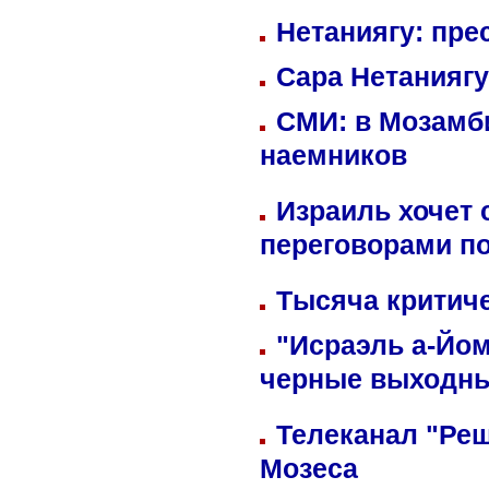
Нетаниягу: пре
Сара Нетаниягу
СМИ: в Мозамби
наемников
Израиль хочет 
переговорами п
Тысяча критиче
"Исраэль а-Йом
черные выходн
Телеканал "Реш
Мозеса