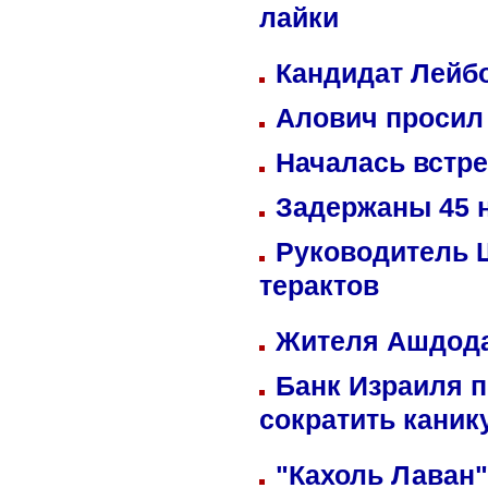
лайки
Кандидат Лейбо
Алович просил 
Началась встре
Задержаны 45 н
Руководитель 
терактов
Жителя Ашдода
Банк Израиля п
сократить кани
"Кахоль Лаван