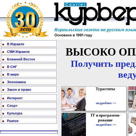
В Израиле
ВЫСОКО ОП
СМИ Израиля
Ближний Восток
Получить пред
В СНГ
вед
В мире
Экономика
Турагенты
Закон и право
Интернет
подробнее >>
Спорт
Культура
IT и программи-
рование
Разное
подробнее >>