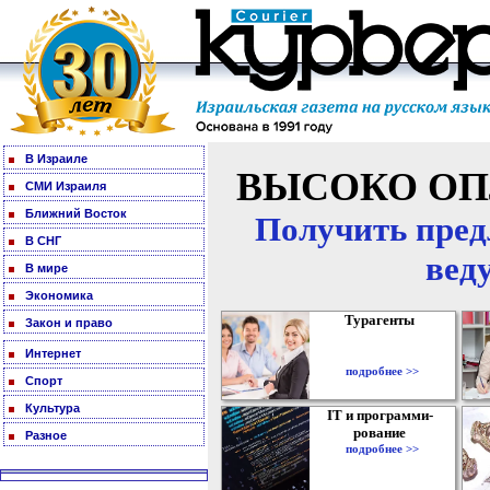
В Израиле
ВЫСОКО ОП
СМИ Израиля
Ближний Восток
Получить пред
В СНГ
вед
В мире
Экономика
Турагенты
Закон и право
Интернет
подробнее >>
Спорт
Культура
IT и программи-
рование
Разное
подробнее >>