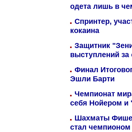
одета лишь в че
Спринтер, учас
кокаина
Защитник "Зен
выступлений за
Финал Итоговог
Эшли Барти
Чемпионат мир
себя Нойером и 
Шахматы Фишер
стал чемпионом