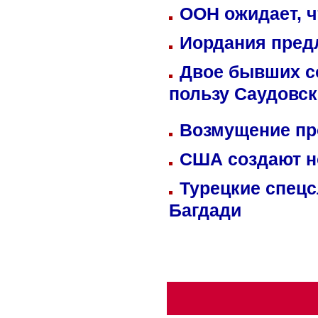
ООН ожидает, ч
Иордания пред
Двое бывших со
пользу Саудовс
Возмущение пр
США создают н
Турецкие спецс
Багдади