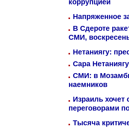
коррупцией
Напряженное за
В Сдероте раке
СМИ, воскресень
Нетаниягу: пре
Сара Нетаниягу
СМИ: в Мозамби
наемников
Израиль хочет 
переговорами п
Тысяча критиче