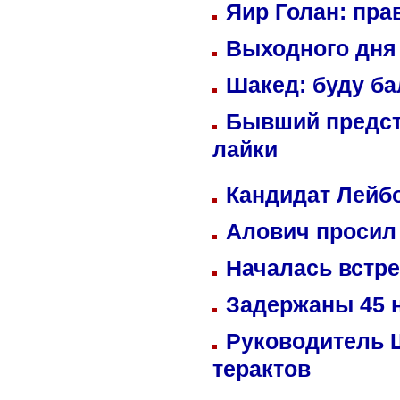
Яир Голан: пра
Выходного дня 
Шакед: буду б
Бывший предст
лайки
Кандидат Лейбо
Алович просил 
Началась встре
Задержаны 45 н
Руководитель 
терактов