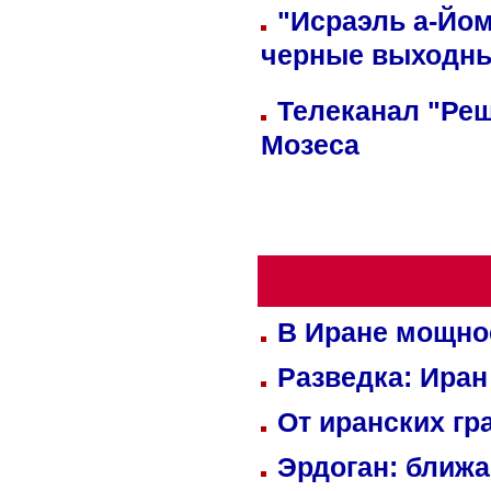
"Исраэль а-Йом
черные выходн
Телеканал "Реш
Мозеса
В Иране мощно
Разведка: Иран
От иранских гр
Эрдоган: ближ