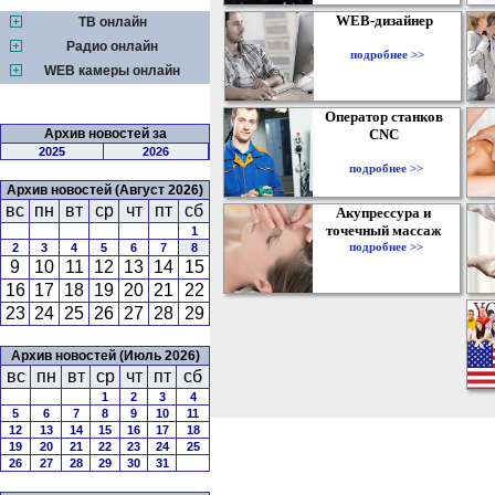
WEB-дизайнер
ТВ онлайн
Радио онлайн
подробнее >>
WEB камеры онлайн
Оператор станков
Архив новостей за
CNC
2025
2026
подробнее >>
Архив новостей (Август 2026)
вс
пн
вт
ср
чт
пт
сб
Акупрессура и
точечный массаж
1
подробнее >>
2
3
4
5
6
7
8
9
10
11
12
13
14
15
16
17
18
19
20
21
22
23
24
25
26
27
28
29
Архив новостей (Июль 2026)
вс
пн
вт
ср
чт
пт
сб
1
2
3
4
5
6
7
8
9
10
11
12
13
14
15
16
17
18
19
20
21
22
23
24
25
26
27
28
29
30
31