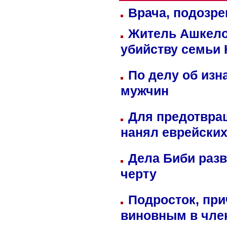
Врача, подозре
Житель Ашкелон
убийству семьи 
По делу об изн
мужчин
Для предотвра
нанял еврейских
Дела Биби разв
черту
Подросток, при
виновным в член