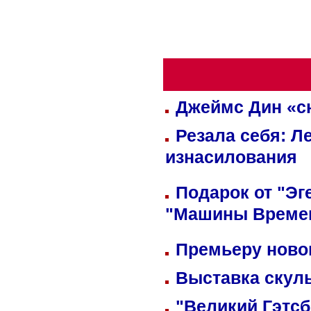
Джеймс Дин «сн
Резала себя: Л
изнасилования
Подарок от "Эг
"Машины Време
Премьеру новог
Выставка скуль
"Великий Гэтсб