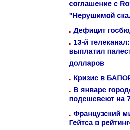
соглашение с Ro
"Нерушимой ска
Дефицит госбюд
13-й телеканал
выплатил палес
долларов
Кризис в БАПО
В январе город
подешевеют на 
Французский м
Гейтса в рейтин