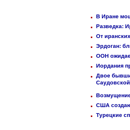
В Иране мо
Разведка: 
От иранских
Эрдоган: б
ООН ожидает
Иордания п
Двое бывших
Саудовской
Возмущение
США создаю
Турецкие с