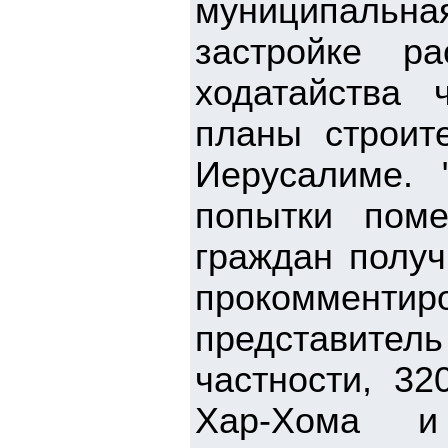
муниципальн
застройке р
ходатайства 
планы строит
Иерусалиме.
попытки поме
граждан получ
прокоммен
представите
частности, 32
Хар-Хома и