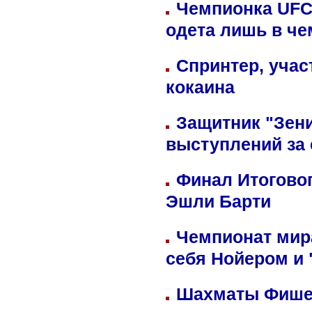
Чемпионка UFC
одета лишь в че
Спринтер, учас
кокаина
Защитник "Зен
выступлений за
Финал Итоговог
Эшли Барти
Чемпионат мир
себя Нойером и 
Шахматы Фишер