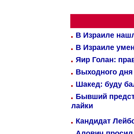
В Израиле нашл
В Израиле уме
Яир Голан: пра
Выходного дня 
Шакед: буду б
Бывший предст
лайки
Кандидат Лейбо
Алович просил 