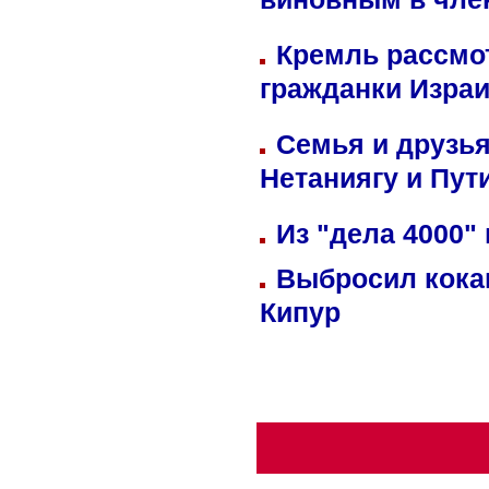
виновным в член
Кремль рассмо
гражданки Изра
Семья и друзь
Нетаниягу и Пут
Из "дела 4000"
Выбросил кока
Кипур