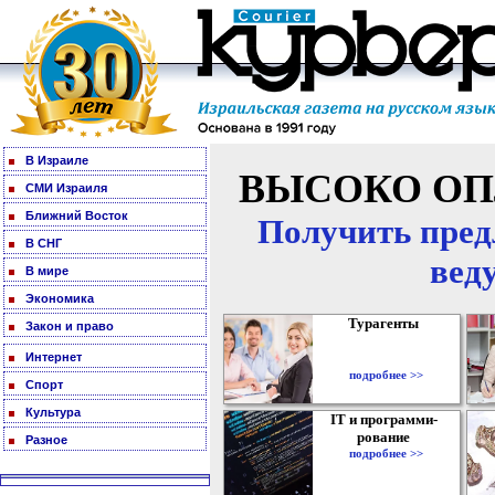
В Израиле
ВЫСОКО ОП
СМИ Израиля
Ближний Восток
Получить пред
В СНГ
вед
В мире
Экономика
Турагенты
Закон и право
Интернет
подробнее >>
Спорт
Культура
IT и программи-
рование
Разное
подробнее >>