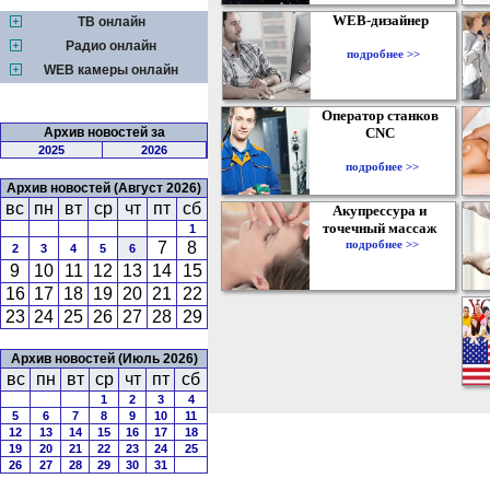
WEB-дизайнер
ТВ онлайн
Радио онлайн
подробнее >>
WEB камеры онлайн
Оператор станков
Архив новостей за
CNC
2025
2026
подробнее >>
Архив новостей (Август 2026)
вс
пн
вт
ср
чт
пт
сб
Акупрессура и
точечный массаж
1
подробнее >>
7
8
2
3
4
5
6
9
10
11
12
13
14
15
16
17
18
19
20
21
22
23
24
25
26
27
28
29
Архив новостей (Июль 2026)
вс
пн
вт
ср
чт
пт
сб
1
2
3
4
5
6
7
8
9
10
11
12
13
14
15
16
17
18
19
20
21
22
23
24
25
26
27
28
29
30
31