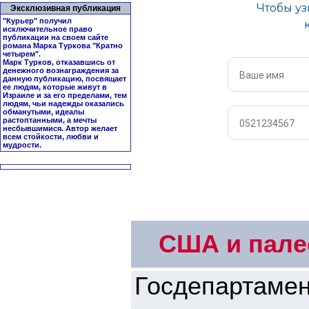
Эксклюзивная публикация
"Курьер" получил
исключительное право
публикации на своем сайте
романа Марка Туркова "
Кратно
четырем
".
Марк Турков, отказавшись от
денежного вознаграждения за
данную публикацию, посвящает
ее людям, которые живут в
Израиле и за его пределами, тем
людям, чьи надежды оказались
обманутыми, идеалы
растоптанными, а мечты
несбывшимися. Автор желает
всем стойкости, любви и
мудрости.
США и пале
Госдепартаме