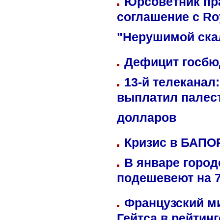
Юрсоветник пр
соглашение с Ro
"Нерушимой ска
Дефицит госбюд
13-й телеканал
выплатил палес
долларов
Кризис в БАПО
В январе город
подешевеют на 
Французский м