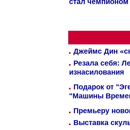
стал чемпионом
Джеймс Дин «сн
Резала себя: Л
изнасилования
Подарок от "Эг
"Машины Време
Премьеру новог
Выставка скуль