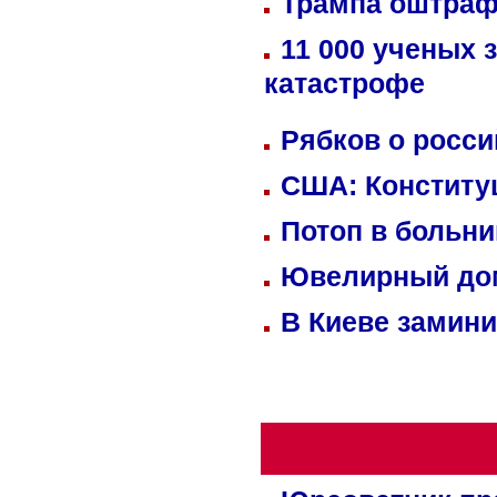
Трампа оштраф
11 000 ученых 
катастрофе
Рябков о росс
США: Конститу
Потоп в больн
Ювелирный дом
В Киеве замини