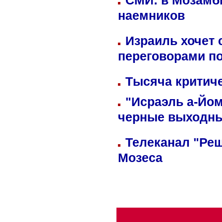
СМИ: в Мозамби
наемников
Израиль хочет 
переговорами п
Тысяча критиче
"Исраэль а-Йом
черные выходн
Телеканал "Реш
Мозеса