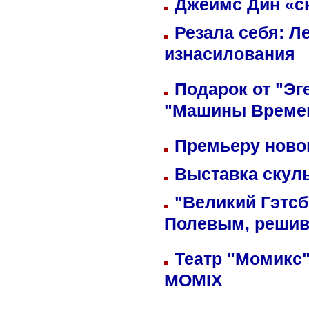
Джеймс Дин «сн
Резала себя: Л
изнасилования
Подарок от "Эг
"Машины Време
Премьеру новог
Выставка скуль
"Великий Гэтсб
Полевым, решив
Театр "Момикс"
MOMIX