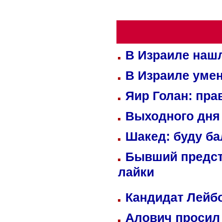
В Израиле нашл
В Израиле уме
Яир Голан: пра
Выходного дня 
Шакед: буду б
Бывший предст
лайки
Кандидат Лейбо
Алович просил 