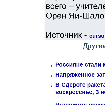
всего – учител
Орен Яи-Шало
Источник -
cursor
Други
Россияне стали 
Напряженное зат
В Сдероте ракет
воскресенье, 3 
Нетаниягу: прес