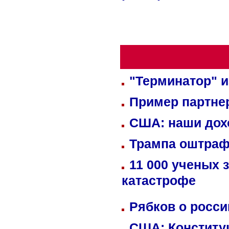
"Терминатор" и
Пример партне
США: наши дох
Трампа оштраф
11 000 ученых 
катастрофе
Рябков о росс
США: Конститу