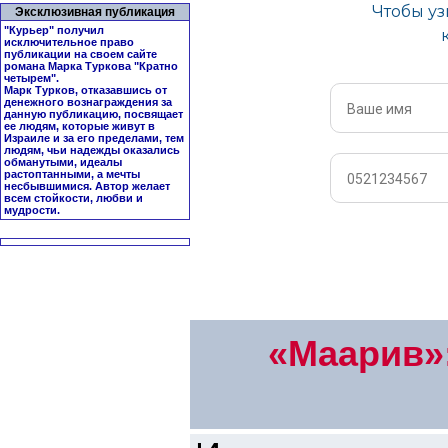
Эксклюзивная публикация
"Курьер" получил
исключительное право
публикации на своем сайте
романа Марка Туркова "
Кратно
четырем
".
Марк Турков, отказавшись от
денежного вознаграждения за
данную публикацию, посвящает
ее людям, которые живут в
Израиле и за его пределами, тем
людям, чьи надежды оказались
обманутыми, идеалы
растоптанными, а мечты
несбывшимися. Автор желает
всем стойкости, любви и
мудрости.
«Маарив»