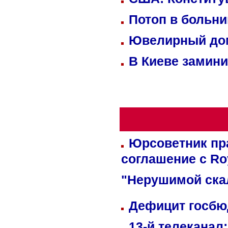
Потоп в больн
Ювелирный дом
В Киеве замини
Юрсоветник пр
соглашение с Ro
"Нерушимой ска
Дефицит госбюд
13-й телеканал