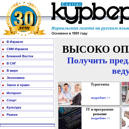
В Израиле
ВЫСОКО ОП
СМИ Израиля
Ближний Восток
Получить пред
В СНГ
вед
В мире
Экономика
Турагенты
Закон и право
Интернет
подробнее >>
Спорт
Культура
IT и программи-
рование
Разное
подробнее >>