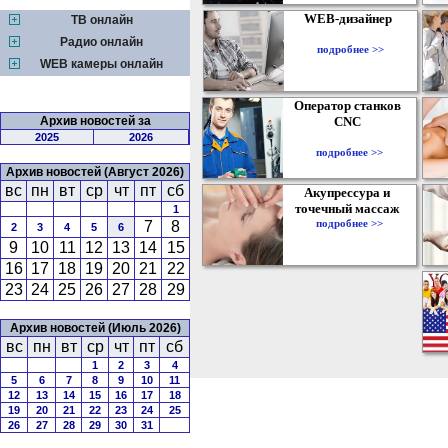
WEB-дизайнер
ТВ онлайн
Радио онлайн
подробнее >>
WEB камеры онлайн
Оператор станков
Архив новостей за
CNC
2025
2026
подробнее >>
Архив новостей (Август 2026)
вс
пн
вт
ср
чт
пт
сб
Акупрессура и
точечный массаж
1
подробнее >>
7
8
2
3
4
5
6
9
10
11
12
13
14
15
16
17
18
19
20
21
22
23
24
25
26
27
28
29
Архив новостей (Июль 2026)
вс
пн
вт
ср
чт
пт
сб
1
2
3
4
5
6
7
8
9
10
11
12
13
14
15
16
17
18
19
20
21
22
23
24
25
26
27
28
29
30
31