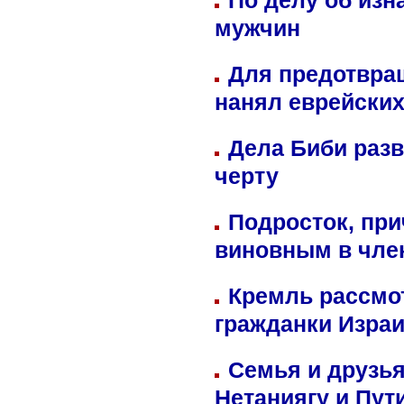
По делу об изн
мужчин
Для предотвра
нанял еврейских
Дела Биби разв
черту
Подросток, при
виновным в член
Кремль рассмо
гражданки Изра
Семья и друзь