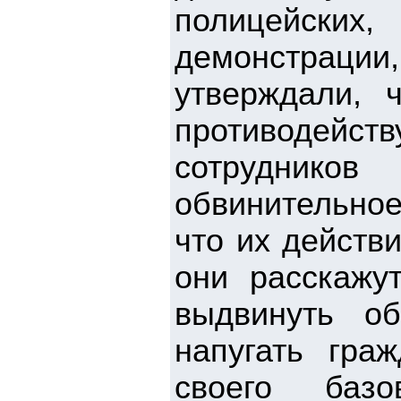
полицейски
демонстраци
утверждали, 
противодейст
сотрудников
обвинительное
что их действ
они расскажу
выдвинуть о
напугать гра
своего баз