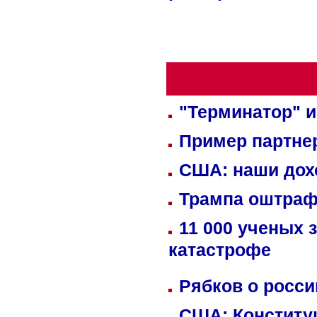
"Терминатор" и
Пример партне
США: наши дох
Трампа оштраф
11 000 ученых 
катастрофе
Рябков о росс
США: Конститу