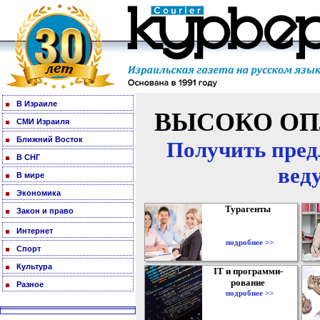
В Израиле
ВЫСОКО ОП
СМИ Израиля
Ближний Восток
Получить пред
В СНГ
вед
В мире
Экономика
Турагенты
Закон и право
Интернет
подробнее >>
Спорт
Культура
IT и программи-
рование
Разное
подробнее >>