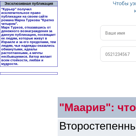
Эксклюзивная публикация
"Курьер" получил
исключительное право
публикации на своем сайте
романа Марка Туркова "
Кратно
четырем
".
Марк Турков, отказавшись от
денежного вознаграждения за
данную публикацию, посвящает
ее людям, которые живут в
Израиле и за его пределами, тем
людям, чьи надежды оказались
обманутыми, идеалы
растоптанными, а мечты
несбывшимися. Автор желает
всем стойкости, любви и
мудрости.
"Маарив": чт
Второстепе