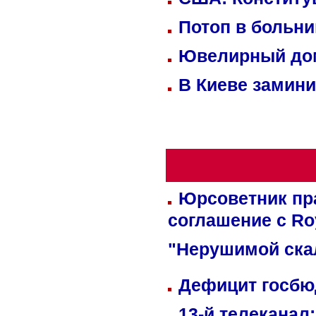
Потоп в больн
Ювелирный дом
В Киеве замини
Юрсоветник пр
соглашение с Ro
"Нерушимой ска
Дефицит госбюд
13-й телеканал