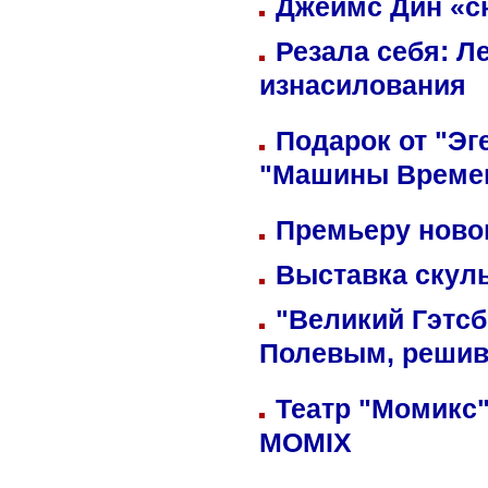
Джеймс Дин «сн
Резала себя: Л
изнасилования
Подарок от "Эг
"Машины Време
Премьеру новог
Выставка скуль
"Великий Гэтсб
Полевым, решив
Театр "Момикс"
MOMIX