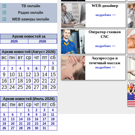
WEB-дизайнер
ТВ онлайн
Радио онлайн
подробнее >>
WEB камеры онлайн
Оператор станков
Архив новостей за
CNC
2025
2026
подробнее >>
Архив новостей (Август 2026)
вс
пн
вт
ср
чт
пт
сб
Акупрессура и
точечный массаж
1
подробнее >>
7
8
2
3
4
5
6
9
10
11
12
13
14
15
16
17
18
19
20
21
22
23
24
25
26
27
28
29
Архив новостей (Июль 2026)
вс
пн
вт
ср
чт
пт
сб
1
2
3
4
5
6
7
8
9
10
11
12
13
14
15
16
17
18
19
20
21
22
23
24
25
26
27
28
29
30
31