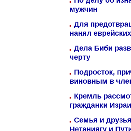
По делу об изн
мужчин
Для предотвра
нанял еврейских
Дела Биби разв
черту
Подросток, при
виновным в член
Кремль рассмо
гражданки Изра
Семья и друзь