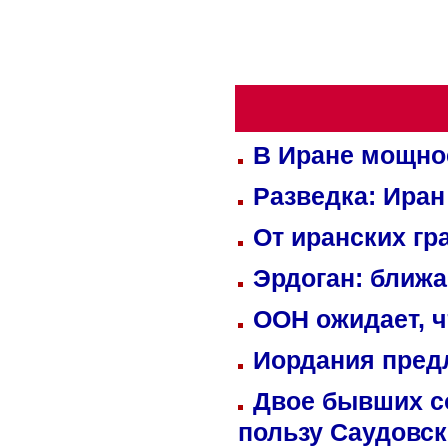
В Иране мощно
Разведка: Иран
От иранских гр
Эрдоган: ближ
ООН ожидает, ч
Иордания пред
Двое бывших со
пользу Саудовс