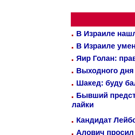
В Израиле нашл
В Израиле уме
Яир Голан: пра
Выходного дня 
Шакед: буду б
Бывший предст
лайки
Кандидат Лейбо
Алович просил 