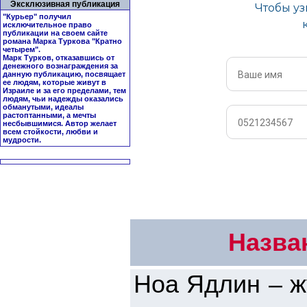
Эксклюзивная публикация
"Курьер" получил
исключительное право
публикации на своем сайте
романа Марка Туркова "
Кратно
четырем
".
Марк Турков, отказавшись от
денежного вознаграждения за
данную публикацию, посвящает
ее людям, которые живут в
Израиле и за его пределами, тем
людям, чьи надежды оказались
обманутыми, идеалы
растоптанными, а мечты
несбывшимися. Автор желает
всем стойкости, любви и
мудрости.
Назва
Ноа Ядлин – ж