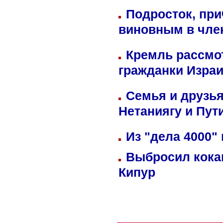
Подросток, при
виновным в член
Кремль рассмо
гражданки Изра
Семья и друзь
Нетаниягу и Пут
Из "дела 4000"
Выбросил кока
Кипур