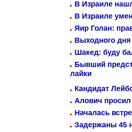
В Израиле нашл
В Израиле уме
Яир Голан: пра
Выходного дня 
Шакед: буду б
Бывший предст
лайки
Кандидат Лейбо
Алович просил 
Началась встре
Задержаны 45 н