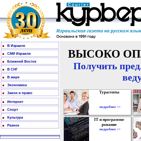
В Израиле
ВЫСОКО ОП
СМИ Израиля
Ближний Восток
Получить пред
В СНГ
вед
В мире
Экономика
Турагенты
Закон и право
Интернет
подробнее >>
Спорт
Культура
IT и программи-
рование
Разное
подробнее >>