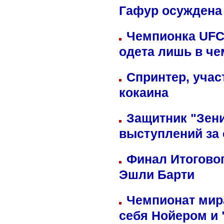
Гафур осуждена 
Чемпионка UFC
одета лишь в че
Спринтер, учас
кокаина
Защитник "Зен
выступлений за
Финал Итоговог
Эшли Барти
Чемпионат мир
себя Нойером и 