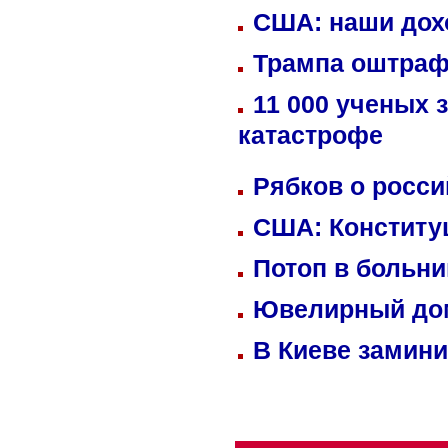
США: наши дох
Трампа оштраф
11 000 ученых 
катастрофе
Рябков о росс
США: Конститу
Потоп в больн
Ювелирный дом
В Киеве замини