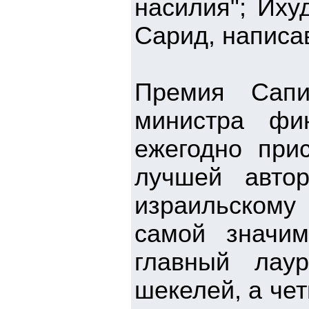
насилия"; Иху
Сарид, написа
Премия Сапи
министра фи
ежегодно прис
лучшей авто
израильскому
самой значи
главный лау
шекелей, а че