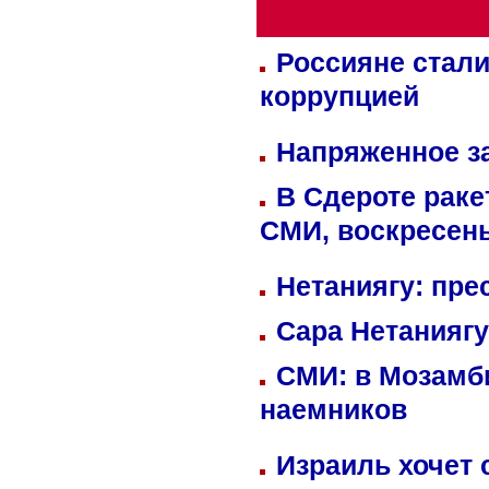
Россияне стали
коррупцией
Напряженное за
В Сдероте раке
СМИ, воскресень
Нетаниягу: пре
Сара Нетаниягу
СМИ: в Мозамби
наемников
Израиль хочет 