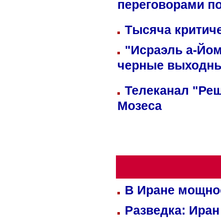
переговорами п
Тысяча критиче
"Исраэль а-Йом
черные выходн
Телеканал "Реш
Мозеса
В Иране мощно
Разведка: Иран