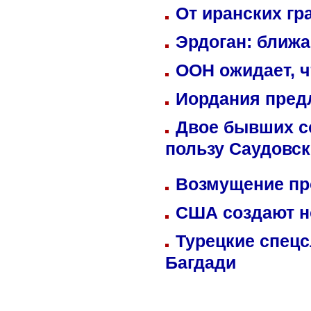
От иранских гр
Эрдоган: ближ
ООН ожидает, ч
Иордания пред
Двое бывших со
пользу Саудовс
Возмущение пр
США создают н
Турецкие спецс
Багдади