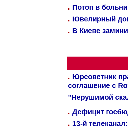
Потоп в больн
Ювелирный дом
В Киеве замини
Юрсоветник пр
соглашение с Ro
"Нерушимой ска
Дефицит госбюд
13-й телеканал