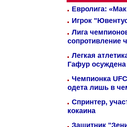
Евролига: «Ма
Игрок "Ювентус
Лига чемпионов
сопротивление 
Легкая атлетик
Гафур осуждена 
Чемпионка UFC
одета лишь в че
Спринтер, учас
кокаина
Защитник "Зен