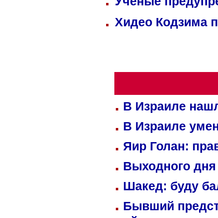
Ученые предупре
Хидео Кодзима 
В Израиле нашл
В Израиле уме
Яир Голан: пра
Выходного дня 
Шакед: буду б
Бывший предст