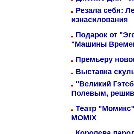
Резала себя: Л
изнасилования
Подарок от "Эг
"Машины Време
Премьеру новог
Выставка скуль
"Великий Гэтсб
Полевым, решив
Театр "Момикс"
MOMIX
Королева парод