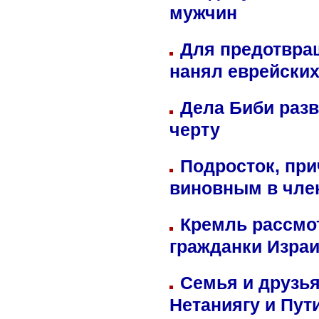
мужчин
Для предотвра
нанял еврейских
Дела Биби разв
черту
Подросток, при
виновным в член
Кремль рассмо
гражданки Изра
Семья и друзь
Нетаниягу и Пут