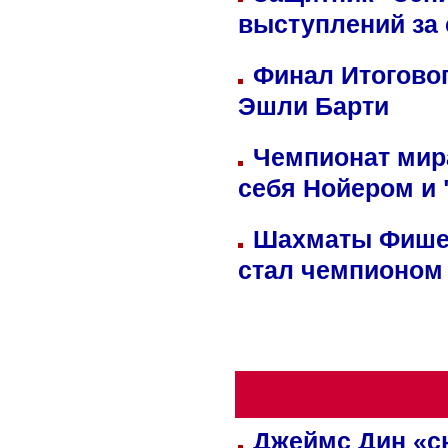
выступлений за
Финал Итоговог
Эшли Барти
Чемпионат мир
себя Нойером и 
Шахматы Фишер
стал чемпионом
Джеймс Дин «сн