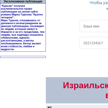
Эксклюзивная публикация
"Курьер" получил
исключительное право
публикации на своем сайте
романа Марка Туркова "
Кратно
четырем
".
Марк Турков, отказавшись от
денежного вознаграждения за
данную публикацию, посвящает
ее людям, которые живут в
Израиле и за его пределами, тем
людям, чьи надежды оказались
обманутыми, идеалы
растоптанными, а мечты
несбывшимися. Автор желает
всем стойкости, любви и
мудрости.
Израильск