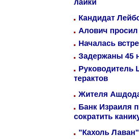
лайки
Кандидат Лейбо
Алович просил 
Началась встре
Задержаны 45 н
Руководитель 
терактов
Жителя Ашдода
Банк Израиля п
сократить кани
"Кахоль Лаван