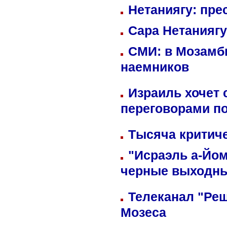
Нетаниягу: пре
Сара Нетаниягу
СМИ: в Мозамби
наемников
Израиль хочет 
переговорами п
Тысяча критиче
"Исраэль а-Йом
черные выходн
Телеканал "Реш
Мозеса