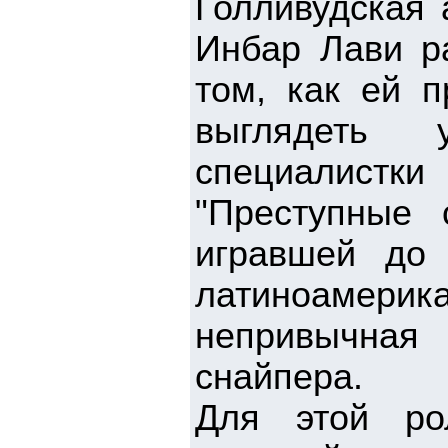
Голливудская 
Инбар Лави р
том, как ей п
выглядеть 
специалист
"Преступные 
игравшей до 
латиноамер
непривычная
снайпера.
Для этой ро