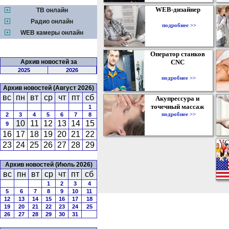
WEB-дизайнер
ТВ онлайн
Радио онлайн
подробнее >>
WEB камеры онлайн
Оператор станков
Архив новостей за
CNC
2025
2026
подробнее >>
Архив новостей (Август 2026)
вс
пн
вт
ср
чт
пт
сб
Акупрессура и
точечный массаж
1
подробнее >>
2
3
4
5
6
7
8
10
11
12
13
14
15
9
16
17
18
19
20
21
22
23
24
25
26
27
28
29
Архив новостей (Июль 2026)
вс
пн
вт
ср
чт
пт
сб
1
2
3
4
5
6
7
8
9
10
11
12
13
14
15
16
17
18
19
20
21
22
23
24
25
26
27
28
29
30
31