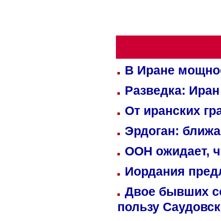
В Иране мощно
Разведка: Иран
От иранских гр
Эрдоган: ближ
ООН ожидает, ч
Иордания пред
Двое бывших со
пользу Саудовс