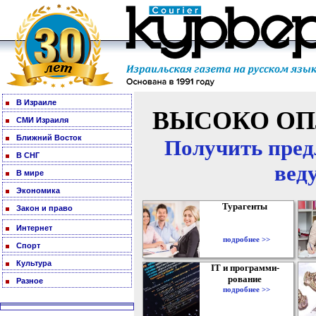
В Израиле
ВЫСОКО ОП
СМИ Израиля
Ближний Восток
Получить пред
В СНГ
вед
В мире
Экономика
Турагенты
Закон и право
Интернет
подробнее >>
Спорт
Культура
IT и программи-
рование
Разное
подробнее >>