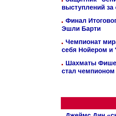
выступлений за
Финал Итоговог
Эшли Барти
Чемпионат мир
себя Нойером и 
Шахматы Фишер
стал чемпионом
Джеймс Дин «сн