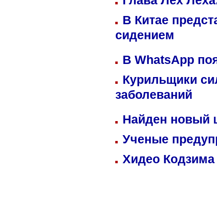
Глава Лех Леха
В Китае предст
сидением
В WhatsApp по
Курильщики си
заболеваний
Найден новый
Ученые предуп
Хидео Кодзима