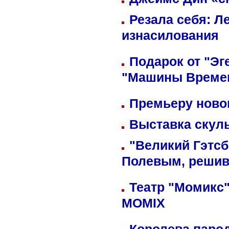
Резала себя: Л
изнасилования
Подарок от "Эг
"Машины Време
Премьеру новог
Выставка скуль
"Великий Гэтсб
Полевым, решив
Театр "Момикс"
MOMIX