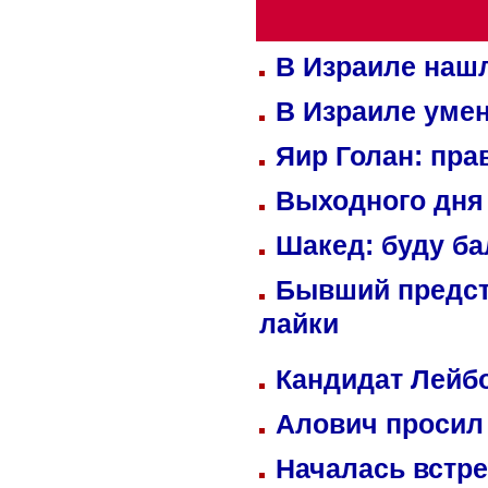
В Израиле нашл
В Израиле уме
Яир Голан: пра
Выходного дня 
Шакед: буду б
Бывший предст
лайки
Кандидат Лейбо
Алович просил 
Началась встре