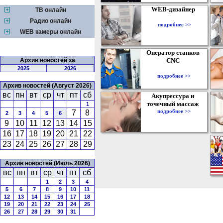
WEB-дизайнер
ТВ онлайн
Радио онлайн
подробнее >>
WEB камеры онлайн
Оператор станков
Архив новостей за
CNC
2025
2026
подробнее >>
Архив новостей (Август 2026)
вс
пн
вт
ср
чт
пт
сб
Акупрессура и
точечный массаж
1
подробнее >>
7
8
2
3
4
5
6
9
10
11
12
13
14
15
16
17
18
19
20
21
22
23
24
25
26
27
28
29
Архив новостей (Июль 2026)
вс
пн
вт
ср
чт
пт
сб
1
2
3
4
5
6
7
8
9
10
11
12
13
14
15
16
17
18
19
20
21
22
23
24
25
26
27
28
29
30
31