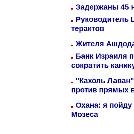
Задержаны 45 н
Руководитель 
терактов
Жителя Ашдода
Банк Израиля п
сократить кани
"Кахоль Лаван
против прямых 
Охана: я пойду
Мозеса