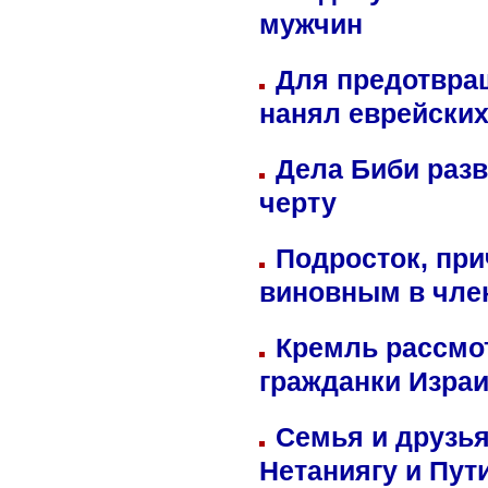
мужчин
Для предотвра
нанял еврейских
Дела Биби разв
черту
Подросток, при
виновным в член
Кремль рассмо
гражданки Изра
Семья и друзь
Нетаниягу и Пут