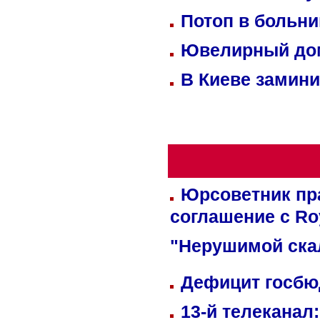
Потоп в больн
Ювелирный дом
В Киеве замини
Юрсоветник пр
соглашение с Ro
"Нерушимой ска
Дефицит госбюд
13-й телеканал