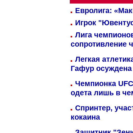
Евролига: «Ма
Игрок "Ювентус
Лига чемпионов
сопротивление 
Легкая атлетик
Гафур осуждена 
Чемпионка UFC
одета лишь в че
Спринтер, учас
кокаина
Защитник "Зен