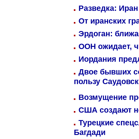
Разведка: Иран
От иранских гр
Эрдоган: ближ
ООН ожидает, ч
Иордания пред
Двое бывших со
пользу Саудовс
Возмущение пр
США создают н
Турецкие спецс
Багдади