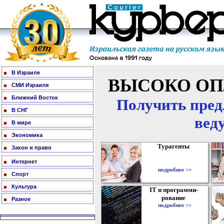
В Израиле
ВЫСОКО ОП
СМИ Израиля
Ближний Восток
Получить пред
В СНГ
вед
В мире
Экономика
Турагенты
Закон и право
Интернет
подробнее >>
Спорт
Культура
IT и программи-
рование
Разное
подробнее >>