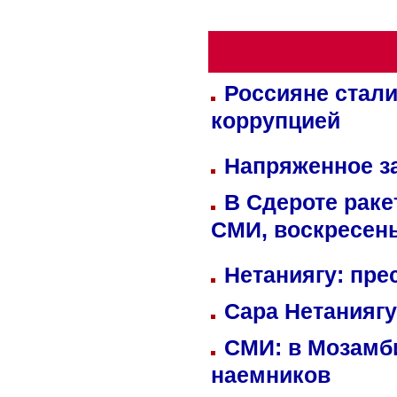
Россияне стали
коррупцией
Напряженное за
В Сдероте раке
СМИ, воскресень
Нетаниягу: пре
Сара Нетаниягу
СМИ: в Мозамби
наемников