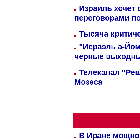
Израиль хочет 
переговорами п
Тысяча критиче
"Исраэль а-Йом
черные выходн
Телеканал "Реш
Мозеса
В Иране мощно