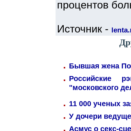
процентов бол
Источник -
lenta.
Др
Бывшая жена Пот
Российские р
"московского де
11 000 ученых з
У дочери ведуще
Асмус о секс-сц