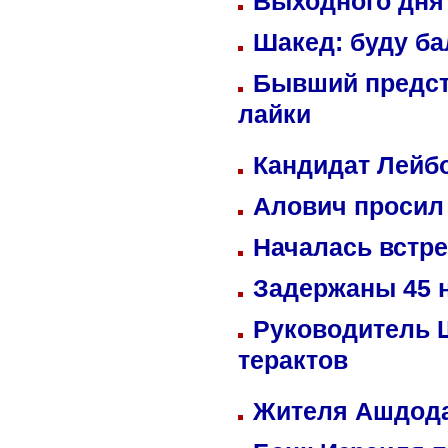
Выходного дня 
Шакед: буду б
Бывший предст
лайки
Кандидат Лейбо
Алович просил 
Началась встре
Задержаны 45 н
Руководитель 
терактов
Жителя Ашдода