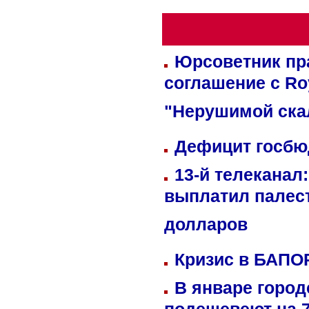
Юрсоветник пр
соглашение с Ro
"Нерушимой ска
Дефицит госбюд
13-й телеканал
выплатил палес
долларов
Кризис в БАПО
В январе город