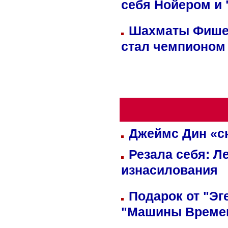
себя Нойером и 
Шахматы Фишер
стал чемпионом
Джеймс Дин «сн
Резала себя: Л
изнасилования
Подарок от "Эг
"Машины Време