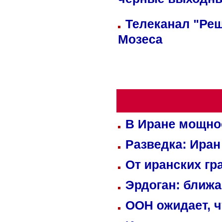
черные выходн
Телеканал "Реш
Мозеса
В Иране мощно
Разведка: Иран
От иранских гр
Эрдоган: ближ
ООН ожидает, ч