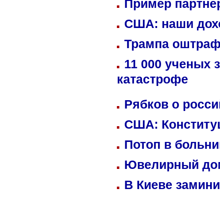
Пример партне
США: наши дох
Трампа оштраф
11 000 ученых 
катастрофе
Рябков о росс
США: Конститу
Потоп в больн
Ювелирный дом
В Киеве замини