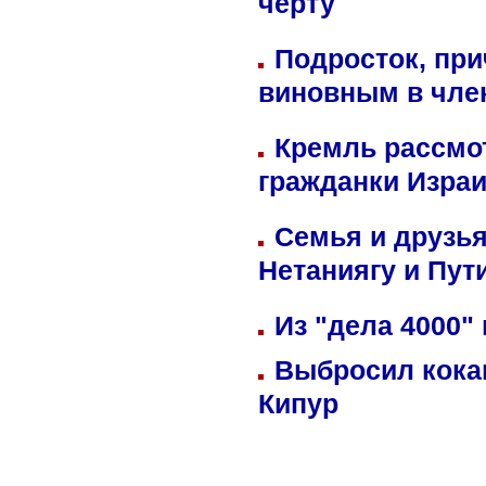
черту
Подросток, при
виновным в член
Кремль рассмо
гражданки Изра
Семья и друзь
Нетаниягу и Пут
Из "дела 4000"
Выбросил кока
Кипур