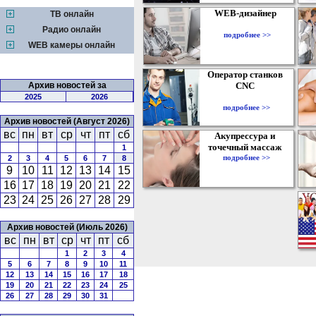
WEB-дизайнер
ТВ онлайн
Радио онлайн
подробнее >>
WEB камеры онлайн
Оператор станков
Архив новостей за
CNC
2025
2026
подробнее >>
Архив новостей (Август 2026)
вс
пн
вт
ср
чт
пт
сб
Акупрессура и
точечный массаж
1
подробнее >>
2
3
4
5
6
7
8
9
10
11
12
13
14
15
16
17
18
19
20
21
22
23
24
25
26
27
28
29
Архив новостей (Июль 2026)
вс
пн
вт
ср
чт
пт
сб
1
2
3
4
5
6
7
8
9
10
11
12
13
14
15
16
17
18
19
20
21
22
23
24
25
26
27
28
29
30
31