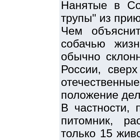
Нанятые в Со
трупы" из при
Чем объяснит
собачью жизн
обычно склонн
России, свер
отечественн
положение дел
В частности, 
питомник, ра
только 15 жив