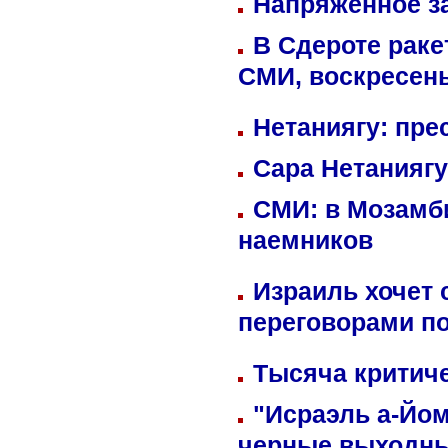
Напряженное за
В Сдероте раке
СМИ, воскресень
Нетаниягу: пре
Сара Нетаниягу
СМИ: в Мозамби
наемников
Израиль хочет 
переговорами п
Тысяча критиче
"Исраэль а-Йом