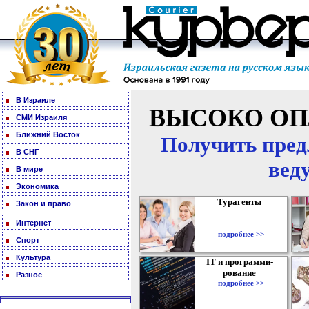
В Израиле
ВЫСОКО ОП
СМИ Израиля
Ближний Восток
Получить пред
В СНГ
вед
В мире
Экономика
Турагенты
Закон и право
Интернет
подробнее >>
Спорт
Культура
IT и программи-
рование
Разное
подробнее >>