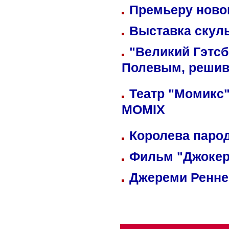
Премьеру новог
Выставка скуль
"Великий Гэтсб
Полевым, решив
Театр "Момикс"
MOMIX
Королева парод
Фильм "Джокер
Джереми Реннер