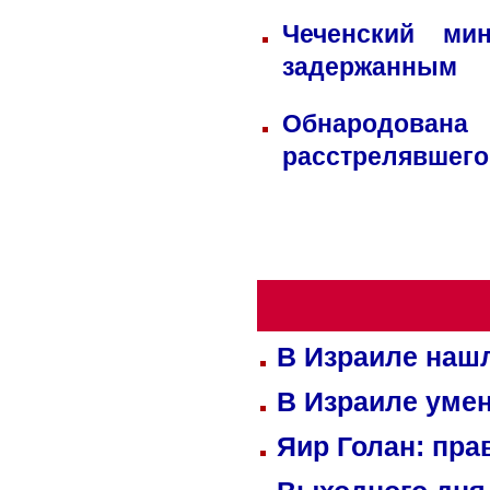
Чеченский ми
задержанным
Обнародована
расстрелявшего
В Израиле нашл
В Израиле уме
Яир Голан: пра