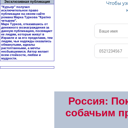
Эксклюзивная публикация
"Курьер" получил
исключительное право
публикации на своем сайте
романа Марка Туркова "
Кратно
четырем
".
Марк Турков, отказавшись от
денежного вознаграждения за
данную публикацию, посвящает
ее людям, которые живут в
Израиле и за его пределами, тем
людям, чьи надежды оказались
обманутыми, идеалы
растоптанными, а мечты
несбывшимися. Автор желает
всем стойкости, любви и
мудрости.
Россия: По
собачьим п