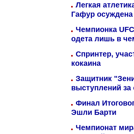
Легкая атлетик
Гафур осуждена 
Чемпионка UFC
одета лишь в че
Спринтер, учас
кокаина
Защитник "Зен
выступлений за
Финал Итоговог
Эшли Барти
Чемпионат мир