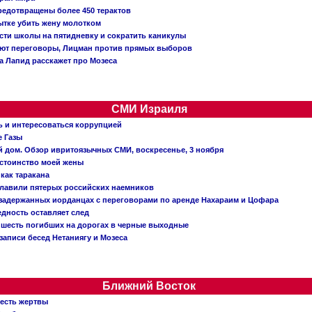
редотвращены более 450 терактов
тке убить жену молотком
сти школы на пятидневку и сократить каникулы
ают переговоры, Лицман против прямых выборов
 а Лапид расскажет про Мозеса
СМИ Израиля
ь и интересоваться коррупцией
е Газы
й дом. Обзор ивритоязычных СМИ, воскресенье, 3 ноября
остоинство моей жены
 как таракана
главили пятерых российских наемников
о задержанных иорданцах с переговорами по аренде Нахараим и Цофара
едность оставляет след
: шесть погибших на дорогах в черные выходные
записи бесед Нетаниягу и Мозеса
Ближний Восток
 есть жертвы