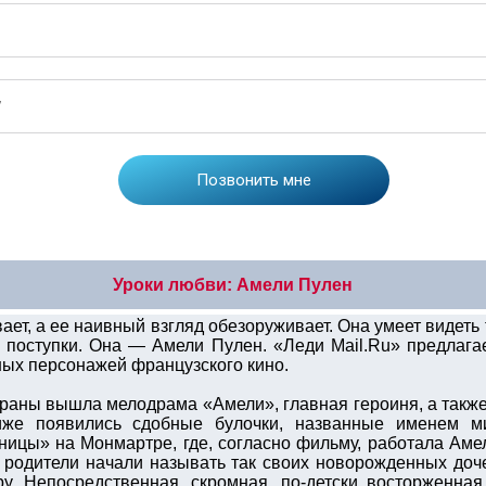
Уроки любви: Амели Пулен
ет, а ее наивный взгляд обезоруживает. Она умеет видеть т
 поступки. Она — Амели Пулен. «Леди Mail.Ru» предлагае
ных персонажей французского кино.
экраны вышла мелодрама «Амели», главная героиня, а также 
иже появились сдобные булочки, названные именем м
ицы» на Монмартре, где, согласно фильму, работала Амел
 родители начали называть так своих новорожденных доч
у. Непосредственная, скромная, по-детски восторженная