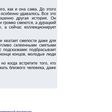
о, как и она сама. До этого
особенно удавалось. Все это
шенно другая история. Он
и громко смеются, а дурацкий
, а сейчас коллекционирует
е хватает смелости даже для
ботливо склеенными смятыми
с подсказками: подбрасывает
 конце концов, молодые люди
о когда встретите того, кто
кать близкого человека, даже
селенческой продукции