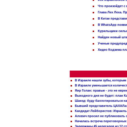
Что произойдет с 
Глава Лех Леха. П
В Китае представ
В WhatsApp появи
Курильщики сильн
Найден новый шт
Ученые предупред
Хидео Кодзима п
В Израиле нашли зубы, которым 
В Израиле уменьшается количес
Яир Голан: правые - это не евре
Выходного дня не будет: план 
Шакед: буду баллотироваться н
Бывший представитель ЦАХАЛа: 
Кандидат Лейбористов: Израиль 
Алович просил не публиковать с
Началась встреча переговорных
Задержаны 45 нелегалов из 12 с