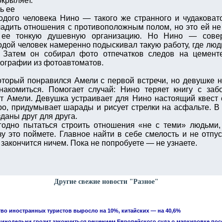
окрыляет.
ь ее
дого человека Нино — такого же странного и чудаковатог
адить отношения с противоположным полом, но это ей не 
ее тонкую душевную организацию. Но Нино — совер
дой человек намеренно подыскивал такую работу, где люд
 Затем он собирал фото отпечатков следов на цементе
ографии из фотоавтоматов.
оторый понравился Амели с первой встречи, но девушке н
знакомиться. Помогает случай: Нино теряет книгу с за
т Амели. Девушка устраивает для Нино настоящий квест 
о, придумывает шарады и рисует стрелки на асфальте. В
даны друг для друга.
годно пытаться строить отношения «не с теми» людьми, н
у это поймете. Главное найти в себе смелость и не отпус
ь закончится ничем. Пока не попробуете — не узнаете.
Другие свежие новости "Разное"
тво иностранных туристов выросло на 10%, китайских — на 40,6%
винодельни грозит закончиться решением Европейского суда о маркировке по