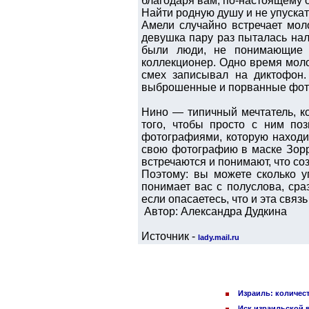
благодаря вам, по-настоящему 
Найти родную душу и не упускат
Амели случайно встречает моло
девушка пару раз пыталась нал
были люди, не понимающие 
коллекционер. Одно время моло
смех записывал на диктофон.
выброшенные и порванные фот
Нино — типичный мечтатель, к
того, чтобы просто с ним по
фотографиями, которую находи
свою фотографию в маске Зорр
встречаются и понимают, что соз
Поэтому: вы можете сколько у
понимает вас с полуслова, сраз
если опасаетесь, что и эта связ
Автор: Александра Дудкина
Источник -
lady.mail.ru
Израиль: количес
Иск израильской 