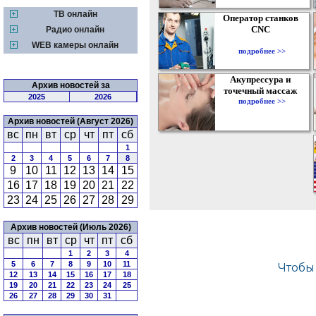
ТВ онлайн
Оператор станков
CNC
Радио онлайн
WEB камеры онлайн
подробнее >>
Акупрессура и
Архив новостей за
точечный массаж
2025
2026
подробнее >>
Архив новостей (Август 2026)
вс
пн
вт
ср
чт
пт
сб
1
2
3
4
5
6
7
8
9
10
11
12
13
14
15
16
17
18
19
20
21
22
23
24
25
26
27
28
29
Архив новостей (Июль 2026)
вс
пн
вт
ср
чт
пт
сб
1
2
3
4
5
6
7
8
9
10
11
12
13
14
15
16
17
18
19
20
21
22
23
24
25
26
27
28
29
30
31