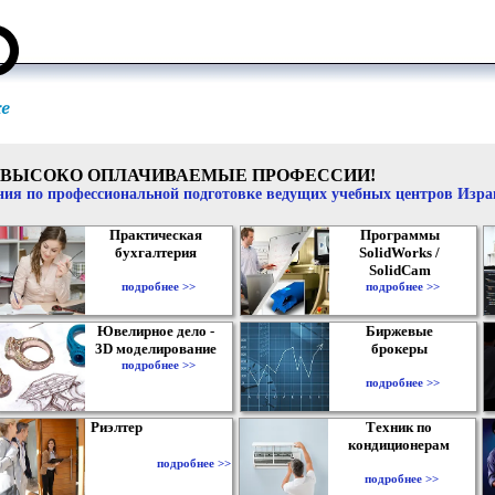
ВЫСОКО ОПЛАЧИВАЕМЫЕ ПРОФЕССИИ!
ия по профессиональной подготовке ведущих учебных центров Изр
Практическая
Программы
бухгалтерия
SolidWorks /
SolidCam
подробнее >>
подробнее >>
Ювелирное дело -
Биржевые
3D моделирование
брокеры
подробнее >>
подробнее >>
Риэлтер
Техник по
кондиционерам
подробнее >>
подробнее >>