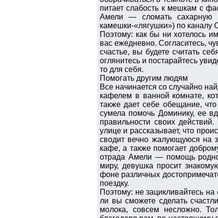
питает слабость к мешкам с фа
Амели — сломать сахарную к
камешки-«лягушки») по каналу 
Поэтому: как бы ни хотелось и
вас ежедневно. Согласитесь, чув
счастье, вы будете считать себ
оглянитесь и постарайтесь увиде
то для себя.
Помогать другим людям
Все начинается со случайно най
кафелем в ванной комнате, ко
также дает себе обещание, что 
сумела помочь Доминику, ее вд
правильности своих действий.
улице и рассказывает, что прои
сводит вечно жалующуюся на з
кафе, а также помогает добром
отрада Амели — помощь родном
миру, девушка просит знакому
фоне различных достопримечате
поездку.
Поэтому: не зацикливайтесь на
ли вы сможете сделать счастли
молока, совсем несложно. Тол