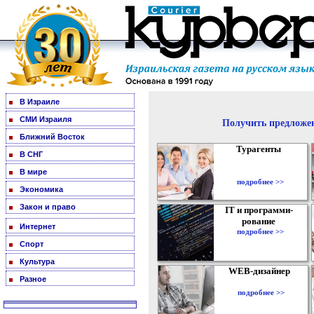
В Израиле
СМИ Израиля
Получить предложен
Ближний Восток
Турагенты
В СНГ
В мире
подробнее >>
Экономика
Закон и право
IT и программи-
рование
Интернет
подробнее >>
Спорт
Культура
WEB-дизайнер
Разное
подробнее >>