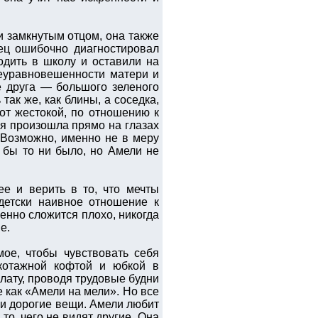
и замкнутым отцом, она также
ец ошибочно диагностировал
одить в школу и оставили на
неуравновешенности матери и
е друга — большого зеленого
ак же, как блины, а соседка,
от жестокой, по отношению к
ая произошла прямо на глазах
 Возможно, именно не в меру
 бы то ни было, но Амели не
ее и верить в то, что мечты
-детски наивное отношение к
енно сложится плохо, никогда
е.
ое, чтобы чувствовать себя
икотажной кофтой и юбкой в
лату, проводя трудовые будни
 как «Амели на мели». Но все
 и дорогие вещи. Амели любит
то, чего не видят другие. Она