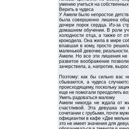
умению учиться на собственных
Верить в чудеса
У Амели было непростое детство
была совершенно лишена общен
дочери порок сердца. Из-за ст
домашнем обучении. В роли уч
холодности отца, а также от 
крокодила. Она жила в мире соб
впавшая в кому, просто решила
маленькой девочке, реальности
Амели. Но все эти лишения не 
развитое воображение позволи
зачерствела, а, напротив, выро
Поэтому: как бы сильно вас н
сбываются, а чудеса случаютс
происходящему, поскольку зацик
еще не помогали преодолеть во
Уметь радоваться малому
Амели никогда не ждала от жи
счастливой. Эта девушка не 
сочетании с грубыми, почти муж
официантки в кафе «Две мельни
это не имеет значения для деву
оборачиваться в темноте в кинот