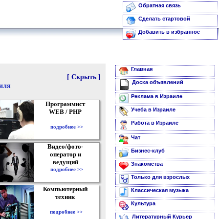
Обратная связь
Сделать стартовой
Добавить в избранное
Главная
[ Скрыть ]
Доска объявлений
аиля
Реклама в Израиле
Программист
Учеба в Израиле
WEB / PHP
Работа в Израиле
подробнее >>
Чат
Видео/фото-
Бизнес-клуб
оператор и
ведущий
Знакомства
подробнее >>
Только для взрослых
Компьютерный
Классическая музыка
техник
Культура
подробнее >>
Литературный Курьер