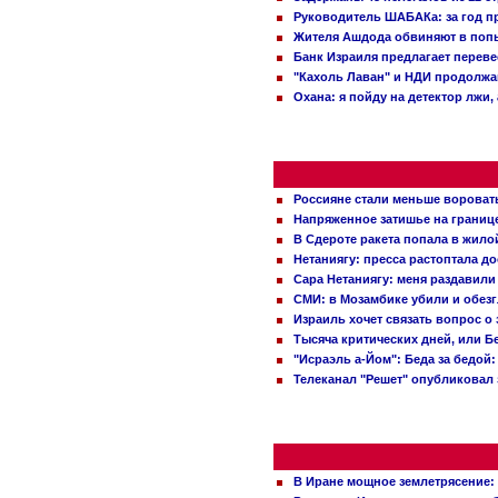
Руководитель ШАБАКа: за год п
Жителя Ашдода обвиняют в попы
Банк Израиля предлагает переве
"Кахоль Лаван" и НДИ продолж
Охана: я пойду на детектор лжи,
Россияне стали меньше вороват
Напряженное затишье на границ
В Сдероте ракета попала в жило
Нетаниягу: пресса растоптала д
Сара Нетаниягу: меня раздавили
СМИ: в Мозамбике убили и обез
Израиль хочет связать вопрос 
Тысяча критических дней, или Б
"Исраэль а-Йом": Беда за бедой
Телеканал "Решет" опубликовал 
В Иране мощное землетрясение: