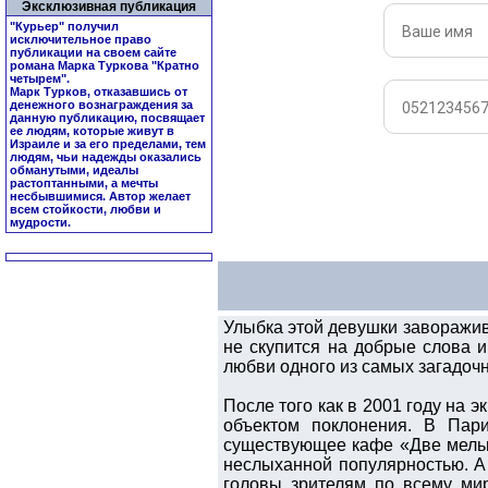
Эксклюзивная публикация
"Курьер" получил
исключительное право
публикации на своем сайте
романа Марка Туркова "
Кратно
четырем
".
Марк Турков, отказавшись от
денежного вознаграждения за
данную публикацию, посвящает
ее людям, которые живут в
Израиле и за его пределами, тем
людям, чьи надежды оказались
обманутыми, идеалы
растоптанными, а мечты
несбывшимися. Автор желает
всем стойкости, любви и
мудрости.
Улыбка этой девушки заворажива
не скупится на добрые слова и
любви одного из самых загадоч
После того как в 2001 году на 
объектом поклонения. В Пар
существующее кафе «Две мельн
неслыханной популярностью. А
головы зрителям по всему мир