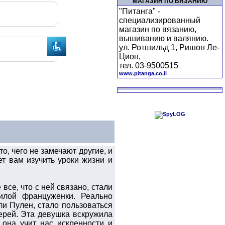
МАГАЗИН ПО ВЯЗАНИЮ
"Питанга" -
специализированный
магазин по вязанию,
вышиванию и валянию.
ул. Ротшильд 1, Ришон Ле-
Цион,
тел. 03-9500515
www.pitanga.co.il
о, чего не замечают другие, и
т вам изучить уроки жизни и
все, что с ней связано, стали
илой француженки. Реально
и Пулен, стало пользоваться
ерей. Эта девушка вскружила
 она учит нас искренности и