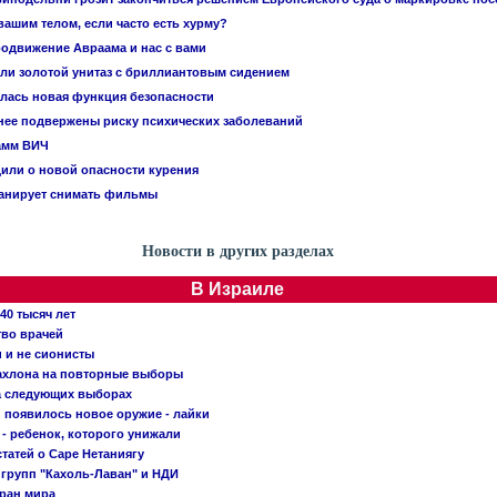
вашим телом, если часто есть хурму?
родвижение Авраама и нас с вами
или золотой унитаз с бриллиантовым сидением
лась новая функция безопасности
ее подвержены риску психических заболеваний
амм ВИЧ
или о новой опасности курения
ланирует снимать фильмы
Новости в других разделах
В Израиле
40 тысяч лет
тво врачей
и и не сионисты
Кахлона на повторные выборы
а следующих выборах
появилось новое оружие - лайки
- ребенок, которого унижали
татей о Саре Нетаниягу
 групп "Кахоль-Лаван" и НДИ
тран мира