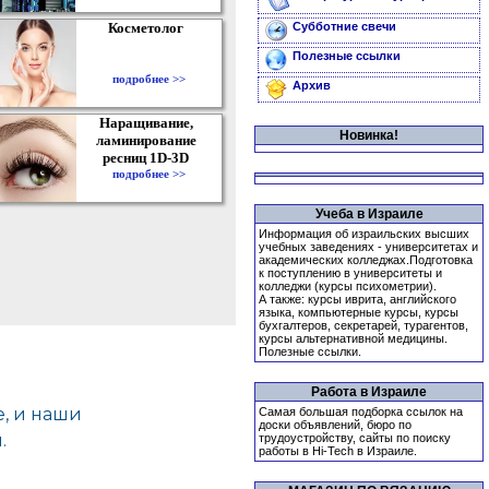
Косметолог
Субботние свечи
Полезные ссылки
подробнее >>
Архив
Наращивание,
Новинка!
ламинирование
ресниц 1D-3D
подробнее >>
Учеба в Израиле
Информация об израильских высших
учебных заведениях - университетах и
академических колледжах.Подготовка
к поступлению в университеты и
колледжи (курсы психометрии).
А также: курсы иврита, английского
языка, компьютерные курсы, курсы
бухгалтеров, секретарей, турагентов,
курсы альтернативной медицины.
Полезные ссылки.
Работа в Израиле
Самая большая подборка ссылок на
доски объявлений, бюро по
трудоустройству, сайты по поиску
работы в Hi-Tech в Израиле.