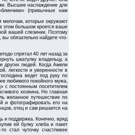
ами. Высшее наслаждение для
«блинчики» (привычные нам
ым мелочам, которые окружают
о в этом большом кроется ваше
дной вашей слезинки. Поэтому
, вы обязательно найдете что-
тодо спрятал 40 лет назад за
рнуть шкатулку владельцу, а
ье других людей. Когда Амели
ой, легкости и уверенности в
господина ведет под руку по
 ее любимого покойного мужа,
» с постоянным посетителем
осчивого хозяина. Но главная
ль желанное путешествие по
ой и фотографировать его на
нцов, отец и сам решается на
ь и поддержка. Конечно, вряд
упив ей булку хлеба и пакет
-то стал чуточку счастливее