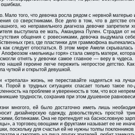
 ошибках.
. Мало того, что девочка росла рядом с нервной матерью 
ия со сверстниками. Все дело в том, что в детстве от
рашного, но неправильного диагноза девочке запретили х
ителя выступила ее мать, Амандина Пулен. Страдая от 
отсутствия общения с ровесниками, девочка выдумала себ
ственных грез, где пластинки для граммофона выпекались т
 как следует отоспаться. В этом мире Амели скрывалась 
. Апофеозом «мельницы горя» стала смерть матери, котор
смогли отнять у девочки самое главное — веру в чудеса.
ло нашей героине легче пережить непростое детство. Как
сла чуткой и открытой девушкой.
и «трепала» жизнь, не переставайте надеяться на лучш
я. Порой в трудных ситуациях спасает только такое по
ленность на проблеме и уверенность в том, что все непрем
зникшие трудности, сохранив при этом душевное равновеси
зни многого, ей было достаточно иметь лишь необходим
носит дизайнерскую одежду, довольствуясь простой тр
скими, ботинками. Она не претендует на баснословную зарп
цы», а торговец овощами и фруктами называет ее не иначе
шки, поскольку для счастья ей не нужны толпы поклонников
еатре и смотреть на лица других зрителей, любит замечать 