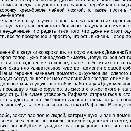
солью и всегда запускает в них ладонь, перебирая пальц
орочку крем-брюле чайной ложкой, а также пустить 
Сен-Мартен.
меть все и сразу, научитесь для начала радоваться прост
ствуя, что у вас нет чего-то большого, и думая, что именн
я неудачницей и страдать из-за того, что даже не стоит о
ть все то прекрасное и простое, что есть в жизни. Поверьте
денной шкатулки «сокровищ», которую мальчик Доминик Бре
торая теперь уже принадлежит Амели. Девушка решает ве
если это заденет ее за живое, станет заботиться о счаст
руг охватило удивительное чувство гармонии с самой соб
 Наша героиня начинает помогать окружающим: слепого 
сходит вокруг, пишет письмо отчаявшейся соседке от имени
доровье и чахнущую без любви работницу «Двух мельниц
у продавцу в лавке фруктов, высмеяв его жестокого и зан
у отцу. Не сумев уговорить Рафаэля отправиться в сто
ю стюардессу взять любимого садового гнома отца с соб
льностей, а затем высылать карточки Рафаэлю. В конце ко
 себе, вокруг вас полно людей, которым нужны ваша помощ
выми всех и вся, но помочь пожилой одинокой соседке, к
ько попробуйте и увидите, как ощущение того, что кто