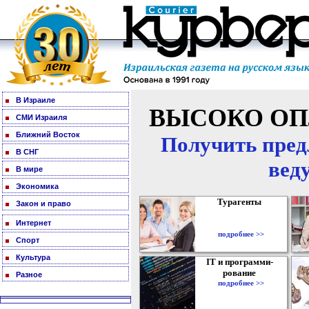
В Израиле
ВЫСОКО ОП
СМИ Израиля
Ближний Восток
Получить пред
В СНГ
вед
В мире
Экономика
Турагенты
Закон и право
Интернет
подробнее >>
Спорт
Культура
IT и программи-
рование
Разное
подробнее >>