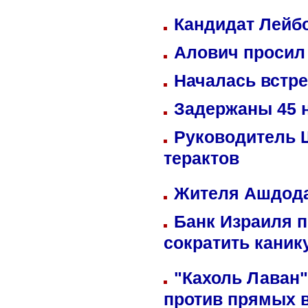
Кандидат Лейбо
Алович просил 
Началась встре
Задержаны 45 н
Руководитель 
терактов
Жителя Ашдода
Банк Израиля п
сократить кани
"Кахоль Лаван
против прямых 