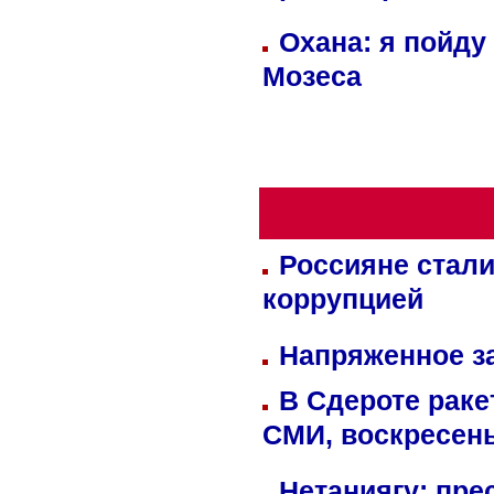
Охана: я пойду
Мозеса
Россияне стали
коррупцией
Напряженное за
В Сдероте раке
СМИ, воскресень
Нетаниягу: пре