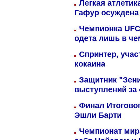
Легкая атлетик
Гафур осуждена 
Чемпионка UFC
одета лишь в че
Спринтер, учас
кокаина
Защитник "Зен
выступлений за
Финал Итоговог
Эшли Барти
Чемпионат мир