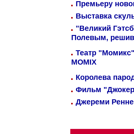
Премьеру новог
Выставка скуль
"Великий Гэтсб
Полевым, решив
Театр "Момикс"
MOMIX
Королева парод
Фильм "Джокер
Джереми Реннер