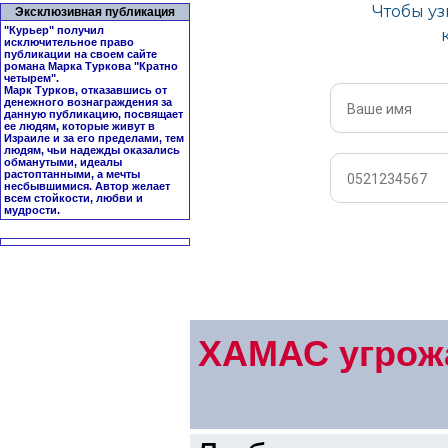
Эксклюзивная публикация
"Курьер" получил
исключительное право
публикации на своем сайте
романа Марка Туркова "
Кратно
четырем
".
Марк Турков, отказавшись от
денежного вознаграждения за
данную публикацию, посвящает
ее людям, которые живут в
Израиле и за его пределами, тем
людям, чьи надежды оказались
обманутыми, идеалы
растоптанными, а мечты
несбывшимися. Автор желает
всем стойкости, любви и
мудрости.
ХАМАС угрожа