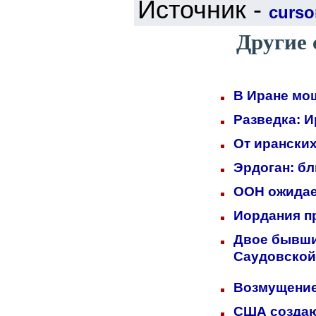
Источник -
cursor
Другие 
В Иране мо
Разведка: 
От иранских
Эрдоган: б
ООН ожидает
Иордания п
Двое бывших
Саудовской
Возмущение
США создаю