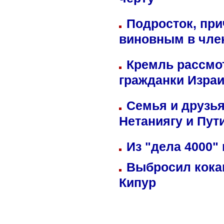
черту
Подросток, при
виновным в член
Кремль рассмо
гражданки Изра
Семья и друзь
Нетаниягу и Пут
Из "дела 4000"
Выбросил кока
Кипур