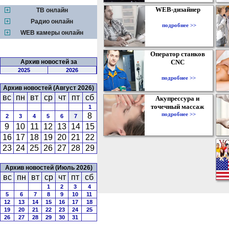
WEB-дизайнер
ТВ онлайн
Радио онлайн
подробнее >>
WEB камеры онлайн
Оператор станков
Архив новостей за
CNC
2025
2026
подробнее >>
Архив новостей (Август 2026)
вс
пн
вт
ср
чт
пт
сб
Акупрессура и
точечный массаж
1
подробнее >>
8
2
3
4
5
6
7
9
10
11
12
13
14
15
16
17
18
19
20
21
22
23
24
25
26
27
28
29
Архив новостей (Июль 2026)
вс
пн
вт
ср
чт
пт
сб
1
2
3
4
5
6
7
8
9
10
11
12
13
14
15
16
17
18
19
20
21
22
23
24
25
26
27
28
29
30
31