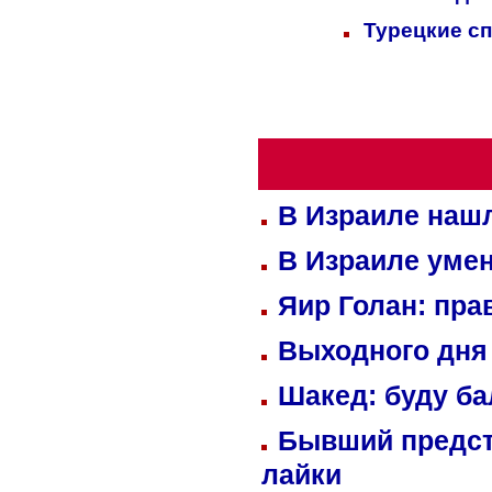
Турецкие с
В Израиле нашл
В Израиле уме
Яир Голан: пра
Выходного дня 
Шакед: буду б
Бывший предст
лайки