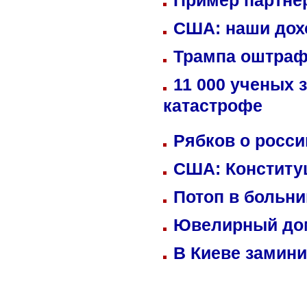
Пример партне
США: наши дох
Трампа оштраф
11 000 ученых 
катастрофе
Рябков о росс
США: Конститу
Потоп в больн
Ювелирный дом
В Киеве замини