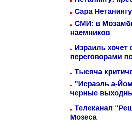
Сара Нетаниягу
СМИ: в Мозамби
наемников
Израиль хочет 
переговорами п
Тысяча критиче
"Исраэль а-Йом
черные выходн
Телеканал "Реш
Мозеса